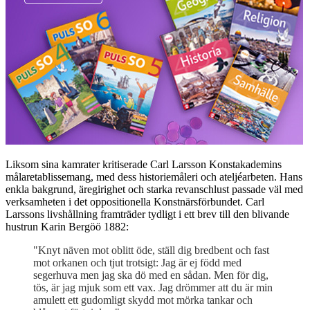
Liksom sina kamrater kritiserade Carl Larsson Konstakademins
målaretablissemang, med dess historiemåleri och ateljéarbeten. Hans
enkla bakgrund, äregirighet och starka revanschlust passade väl med
verksamheten i det oppositionella Konstnärsförbundet. Carl
Larssons livshållning framträder tydligt i ett brev till den blivande
hustrun Karin Bergöö 1882:
"Knyt näven mot oblitt öde, ställ dig bredbent och fast
mot orkanen och tjut trotsigt: Jag är ej född med
segerhuva men jag ska dö med en sådan. Men för dig,
tös, är jag mjuk som ett vax. Jag drömmer att du är min
amulett ett gudomligt skydd mot mörka tankar och