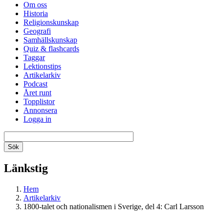
Om oss
Historia
Religionskunskap
Geografi
Samhällskunskap
Quiz & flashcards
Taggar
Lektionstips
Artikelarkiv
Podcast
Året runt
Topplistor
Annonsera
Logga in
Länkstig
Hem
Artikelarkiv
1800-talet och nationalismen i Sverige, del 4: Carl Larsson