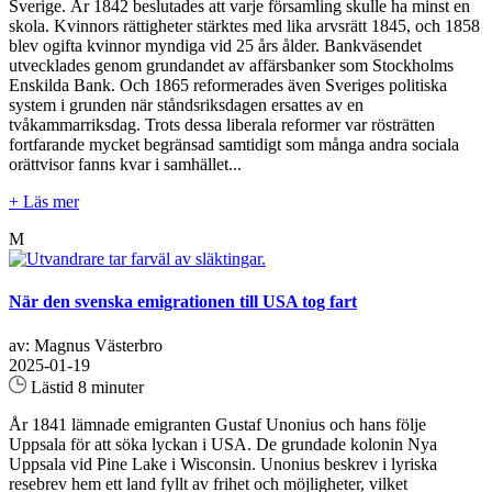
Sverige. År 1842 beslutades att varje församling skulle ha minst en
skola. Kvinnors rättigheter stärktes med lika arvsrätt 1845, och 1858
blev ogifta kvinnor myndiga vid 25 års ålder. Bankväsendet
utvecklades genom grundandet av affärsbanker som Stockholms
Enskilda Bank. Och 1865 reformerades även Sveriges politiska
system i grunden när ståndsriksdagen ersattes av en
tvåkammarriksdag. Trots dessa liberala reformer var rösträtten
fortfarande mycket begränsad samtidigt som många andra sociala
orättvisor fanns kvar i samhället...
+ Läs mer
M
När den svenska emigrationen till USA tog fart
av: Magnus Västerbro
2025-01-19
Lästid 8 minuter
År 1841 lämnade emigranten Gustaf Unonius och hans följe
Uppsala för att söka lyckan i USA. De grundade kolonin Nya
Uppsala vid Pine Lake i Wisconsin. Unonius beskrev i lyriska
resebrev hem ett land fyllt av frihet och möjligheter, vilket