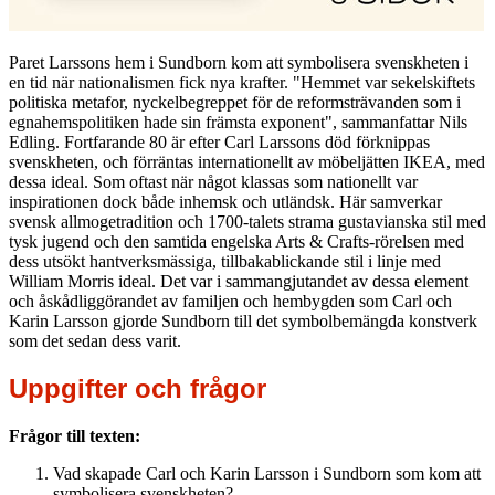
Paret Larssons hem i Sundborn kom att symbolisera svenskheten i
en tid när nationalismen fick nya krafter. "Hemmet var sekelskiftets
politiska metafor, nyckelbegreppet för de reformsträvanden som i
egnahemspolitiken hade sin främsta exponent", sammanfattar Nils
Edling. Fortfarande 80 är efter Carl Larssons död förknippas
svenskheten, och förräntas internationellt av möbeljätten IKEA, med
dessa ideal. Som oftast när något klassas som nationellt var
inspirationen dock både inhemsk och utländsk. Här samverkar
svensk allmogetradition och 1700-talets strama gustavianska stil med
tysk jugend och den samtida engelska Arts & Crafts-rörelsen med
dess utsökt hantverksmässiga, tillbakablickande stil i linje med
William Morris ideal. Det var i sammangjutandet av dessa element
och åskådliggörandet av familjen och hembygden som Carl och
Karin Larsson gjorde Sundborn till det symbolbemängda konstverk
som det sedan dess varit.
Uppgifter och frågor
Frågor till texten:
Vad skapade Carl och Karin Larsson i Sundborn som kom att
symbolisera svenskheten?