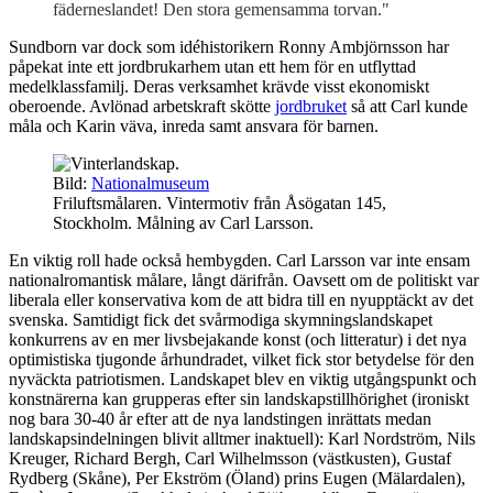
fäderneslandet! Den stora gemensamma torvan."
Sundborn var dock som idéhistorikern Ronny Ambjörnsson har
påpekat inte ett jordbrukarhem utan ett hem för en utflyttad
medelklassfamilj. Deras verksamhet krävde visst ekonomiskt
oberoende. Avlönad arbetskraft skötte
jordbruket
så att Carl kunde
måla och Karin väva, inreda samt ansvara för barnen.
Bild:
Nationalmuseum
Friluftsmålaren. Vintermotiv från Åsögatan 145,
Stockholm. Målning av Carl Larsson.
En viktig roll hade också hembygden. Carl Larsson var inte ensam
nationalromantisk målare, långt därifrån. Oavsett om de politiskt var
liberala eller konservativa kom de att bidra till en nyupptäckt av det
svenska. Samtidigt fick det svårmodiga skymningslandskapet
konkurrens av en mer livsbejakande konst (och litteratur) i det nya
optimistiska tjugonde århundradet, vilket fick stor betydelse för den
nyväckta patriotismen. Landskapet blev en viktig utgångspunkt och
konstnärerna kan grupperas efter sin landskapstillhörighet (ironiskt
nog bara 30-40 år efter att de nya landstingen inrättats medan
landskapsindelningen blivit alltmer inaktuell): Karl Nordström, Nils
Kreuger, Richard Bergh, Carl Wilhelmsson (västkusten), Gustaf
Rydberg (Skåne), Per Ekström (Öland) prins Eugen (Mälardalen),