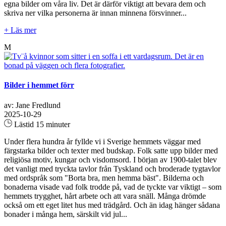
egna bilder om våra liv. Det är därför viktigt att bevara dem och
skriva ner vilka personerna är innan minnena försvinner...
+ Läs mer
M
Bilder i hemmet förr
av: Jane Fredlund
2025-10-29
Lästid 15 minuter
Under flera hundra år fyllde vi i Sverige hemmets väggar med
färgstarka bilder och texter med budskap. Folk satte upp bilder med
religiösa motiv, kungar och visdomsord. I början av 1900-talet blev
det vanligt med tryckta tavlor från Tyskland och broderade tygtavlor
med ordspråk som "Borta bra, men hemma bäst". Bilderna och
bonaderna visade vad folk trodde på, vad de tyckte var viktigt – som
hemmets trygghet, hårt arbete och att vara snäll. Många drömde
också om ett eget litet hus med trädgård. Och än idag hänger sådana
bonader i många hem, särskilt vid jul...