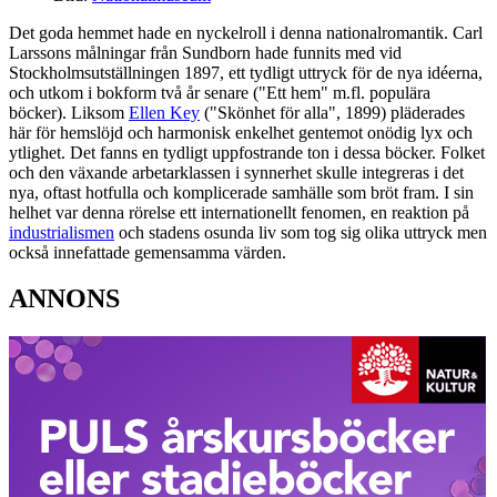
Det goda hemmet hade en nyckelroll i denna nationalromantik. Carl
Larssons målningar från Sundborn hade funnits med vid
Stockholmsutställningen 1897, ett tydligt uttryck för de nya idéerna,
och utkom i bokform två år senare ("Ett hem" m.fl. populära
böcker). Liksom
Ellen Key
("Skönhet för alla", 1899) pläderades
här för hemslöjd och harmonisk enkelhet gentemot onödig lyx och
ytlighet. Det fanns en tydligt uppfostrande ton i dessa böcker. Folket
och den växande arbetarklassen i synnerhet skulle integreras i det
nya, oftast hotfulla och komplicerade samhälle som bröt fram. I sin
helhet var denna rörelse ett internationellt fenomen, en reaktion på
industrialismen
och stadens osunda liv som tog sig olika uttryck men
också innefattade gemensamma värden.
ANNONS