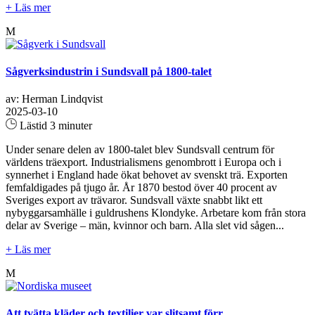
+ Läs mer
M
Sågverksindustrin i Sundsvall på 1800-talet
av: Herman Lindqvist
2025-03-10
Lästid 3 minuter
Under senare delen av 1800-talet blev Sundsvall centrum för
världens träexport. Industrialismens genombrott i Europa och i
synnerhet i England hade ökat behovet av svenskt trä. Exporten
femfaldigades på tjugo år. År 1870 bestod över 40 procent av
Sveriges export av trävaror. Sundsvall växte snabbt likt ett
nybyggarsamhälle i guldrushens Klondyke. Arbetare kom från stora
delar av Sverige – män, kvinnor och barn. Alla slet vid sågen...
+ Läs mer
M
Att tvätta kläder och textilier var slitsamt förr