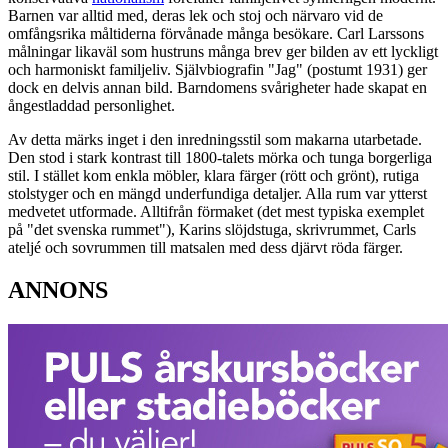
Barnen var alltid med, deras lek och stoj och närvaro vid de
omfångsrika måltiderna förvånade många besökare. Carl Larssons
målningar likaväl som hustruns många brev ger bilden av ett lyckligt
och harmoniskt familjeliv. Självbiografin "Jag" (postumt 1931) ger
dock en delvis annan bild. Barndomens svårigheter hade skapat en
ångestladdad personlighet.
Av detta märks inget i den inredningsstil som makarna utarbetade.
Den stod i stark kontrast till 1800-talets mörka och tunga borgerliga
stil. I stället kom enkla möbler, klara färger (rött och grönt), rutiga
stolstyger och en mängd underfundiga detaljer. Alla rum var ytterst
medvetet utformade. Alltifrån förmaket (det mest typiska exemplet
på "det svenska rummet"), Karins slöjdstuga, skrivrummet, Carls
ateljé och sovrummen till matsalen med dess djärvt röda färger.
ANNONS