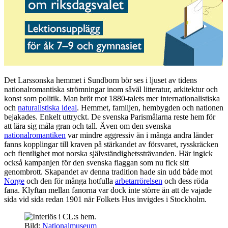
Det Larssonska hemmet i Sundborn bör ses i ljuset av tidens
nationalromantiska strömningar inom såväl litteratur, arkitektur och
konst som politik. Man bröt mot 1880-talets mer internationalistiska
och
naturalistiska ideal
. Hemmet, familjen, hembygden och nationen
bejakades. Enkelt uttryckt. De svenska Parismålarna reste hem för
att lära sig måla gran och tall. Även om den svenska
nationalromantiken
var mindre aggressiv än i många andra länder
fanns kopplingar till kraven på stärkandet av försvaret, rysskräcken
och fientlighet mot norska självständighetssträvanden. Här ingick
också kampanjen för den svenska flaggan som nu fick sitt
genombrott. Skapandet av denna tradition hade sin udd både mot
Norge
och den för många hotfulla
arbetarrörelsen
och dess röda
fana. Klyftan mellan fanorna var dock inte större än att de vajade
sida vid sida redan 1901 när Folkets Hus invigdes i Stockholm.
Bild:
Nationalmuseum