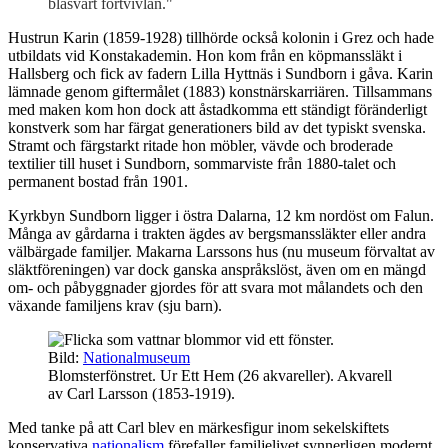
blåsvart förtvivlan."
Hustrun Karin (1859-1928) tillhörde också kolonin i Grez och hade
utbildats vid Konstakademin. Hon kom från en köpmanssläkt i
Hallsberg och fick av fadern Lilla Hyttnäs i Sundborn i gåva. Karin
lämnade genom giftermålet (1883) konstnärskarriären. Tillsammans
med maken kom hon dock att åstadkomma ett ständigt föränderligt
konstverk som har färgat generationers bild av det typiskt svenska.
Stramt och färgstarkt ritade hon möbler, vävde och broderade
textilier till huset i Sundborn, sommarviste från 1880-talet och
permanent bostad från 1901.
Kyrkbyn Sundborn ligger i östra Dalarna, 12 km nordöst om Falun.
Många av gårdarna i trakten ägdes av bergsmanssläkter eller andra
välbärgade familjer. Makarna Larssons hus (nu museum förvaltat av
släktföreningen) var dock ganska anspråkslöst, även om en mängd
om- och påbyggnader gjordes för att svara mot målandets och den
växande familjens krav (sju barn).
Bild:
Nationalmuseum
Blomsterfönstret. Ur Ett Hem (26 akvareller). Akvarell
av Carl Larsson (1853-1919).
Med tanke på att Carl blev en märkesfigur inom sekelskiftets
konservativa
nationalism
förefaller familjelivet synnerligen modernt.