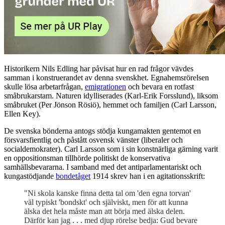
Historikern Nils Edling har påvisat hur en rad frågor vävdes
samman i konstruerandet av denna svenskhet. Egnahemsrörelsen
skulle lösa arbetarfrågan,
emigrationen
och bevara en rotfast
småbrukarstam. Naturen idylliserades (Karl-Erik Forsslund), liksom
småbruket (Per Jönson Rösiö), hemmet och familjen (Carl Larsson,
Ellen Key).
De svenska bönderna antogs stödja kungamakten gentemot en
försvarsfientlig och påstått osvensk vänster (liberaler och
socialdemokrater). Carl Larsson som i sin konstnärliga gärning varit
en oppositionsman tillhörde politiskt de konservativa
samhällsbevararna. I samband med det antiparlamentariskt och
kungastödjande
bondetåget
1914 skrev han i en agitationsskrift:
"Ni skola kanske finna detta tal om 'den egna torvan'
väl typiskt 'bondskt' och själviskt, men för att kunna
älska det hela måste man att börja med älska delen.
Därför kan jag . . . med djup rörelse bedja: Gud bevare