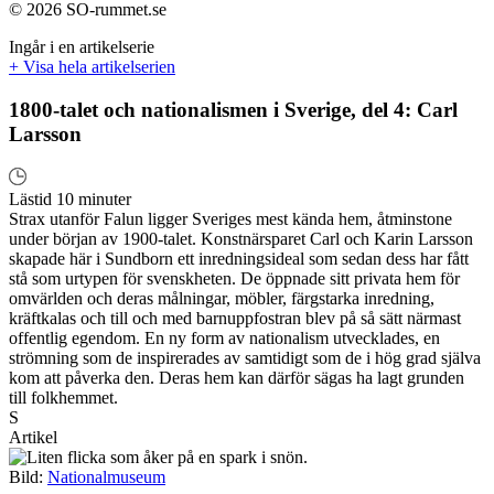
© 2026 SO-rummet.se
Ingår i en artikelserie
+ Visa hela artikelserien
1800-talet och nationalismen i Sverige, del 4: Carl
Larsson
Lästid 10 minuter
Strax utanför Falun ligger Sveriges mest kända hem, åtminstone
under början av 1900-talet. Konstnärsparet Carl och Karin Larsson
skapade här i Sundborn ett inredningsideal som sedan dess har fått
stå som urtypen för svenskheten. De öppnade sitt privata hem för
omvärlden och deras målningar, möbler, färgstarka inredning,
kräftkalas och till och med barnuppfostran blev på så sätt närmast
offentlig egendom. En ny form av nationalism utvecklades, en
strömning som de inspirerades av samtidigt som de i hög grad själva
kom att påverka den. Deras hem kan därför sägas ha lagt grunden
till folkhemmet.
S
Artikel
Bild:
Nationalmuseum