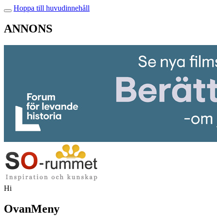
Hoppa till huvudinnehåll
ANNONS
Hi
OvanMeny