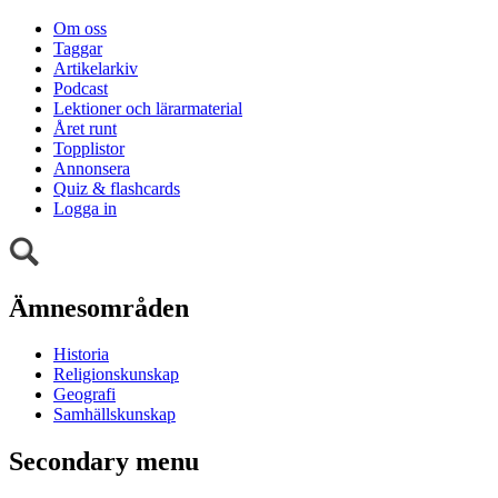
Om oss
Taggar
Artikelarkiv
Podcast
Lektioner och lärarmaterial
Året runt
Topplistor
Annonsera
Quiz & flashcards
Logga in
Ämnesområden
Historia
Religionskunskap
Geografi
Samhällskunskap
Secondary menu