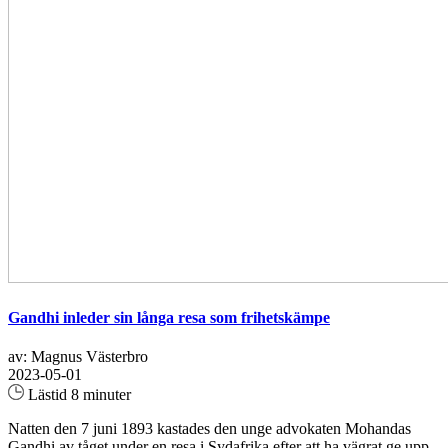
Gandhi inleder sin långa resa som frihetskämpe
av: Magnus Västerbro
2023-05-01
Lästid 8 minuter
Natten den 7 juni 1893 kastades den unge advokaten Mohandas
Gandhi av tåget under en resa i Sydafrika efter att ha vägrat ge upp