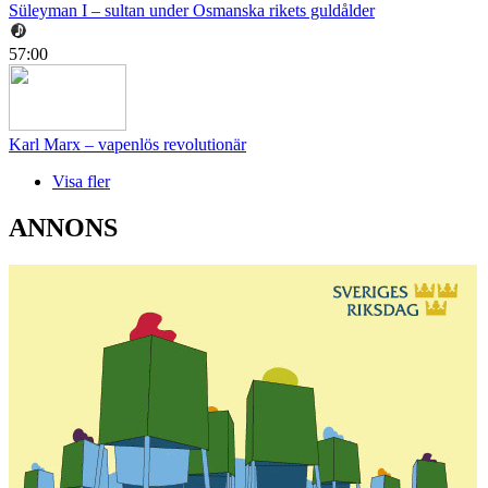
Süleyman I – sultan under Osmanska rikets guldålder
57:00
Karl Marx – vapenlös revolutionär
Visa fler
ANNONS