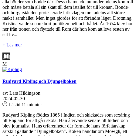
alla bönder som bodde där. Dessa hamnade nu under adelns kontroll
och måste betala all sin skatt till dem istället för till kronan. Bonde-
och borgarstånden protesterade i riksdagen mot adelns allt större
makt i samhället. Men inget gjordes för att förändra läget. Drottning
Kristina valde senare bort politiken helt och hållet. År 1654 klev hon
ner från tronen och flyttade till Rom där hon kom att leva resten av
sitt liv...
+ Läs mer
M
Rudyard Kipling och Djungelboken
av: Lars Hildingson
2024-05-30
Lästid 11 minuter
Rudyard Kipling föddes 1865 i Indien och skickades som sexåring
till England för att gå i skola. Han återvände senare till Indien och
blev journalist. Hans erfarenheter där formade hans författarskap,
särskilt gällande "Djungelboken". Boken handlar om Mowgli, ett