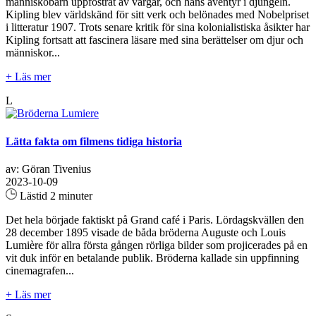
människobarn uppfostrat av vargar, och hans äventyr i djungeln.
Kipling blev världskänd för sitt verk och belönades med Nobelpriset
i litteratur 1907. Trots senare kritik för sina kolonialistiska åsikter har
Kipling fortsatt att fascinera läsare med sina berättelser om djur och
människor...
+ Läs mer
L
Lätta fakta om filmens tidiga historia
av: Göran Tivenius
2023-10-09
Lästid 2 minuter
Det hela började faktiskt på Grand café i Paris. Lördagskvällen den
28 december 1895 visade de båda bröderna Auguste och Louis
Lumière för allra första gången rörliga bilder som projicerades på en
vit duk inför en betalande publik. Bröderna kallade sin uppfinning
cinemagrafen...
+ Läs mer