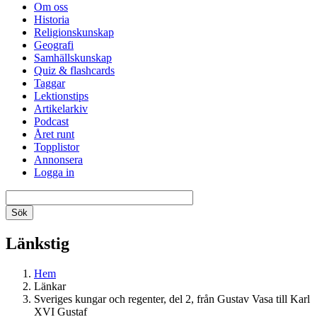
Om oss
Historia
Religionskunskap
Geografi
Samhällskunskap
Quiz & flashcards
Taggar
Lektionstips
Artikelarkiv
Podcast
Året runt
Topplistor
Annonsera
Logga in
Länkstig
Hem
Länkar
Sveriges kungar och regenter, del 2, från Gustav Vasa till Karl
XVI Gustaf