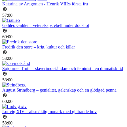
Katarina av Aragonien - Henrik VIII:s första fru
57:00
Galileo Galilei – vetenskapsrebell under dödshot
60:00
Fredrik den store – krig, kultur och killar
53:00
Sojourner Truth – slaverimotståndare och feminist i en dramatisk tid
58:00
August Strindberg – genialitet, galenskap och en glödgad penna
60:00
Ludvig XIV – allsmäktig monark med glittrande hov
58:00