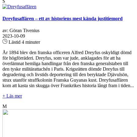
S
Dreyfusaffären – ett av historiens mest kända justitiemord
av: Göran Tivenius
2023-10-09
Lästid 4 minuter
År 1894 blev den franska officeren Alfred Dreyfus oskyldigt dömd
för högförräderi. Dreyfus, som var jude, anklagades för att ha
överlämnat hemliga handlingar från den franska generalstaben till
den tyske militärattachén i Paris. Krigsrätten dömde Dreyfus till
degradering och livstids deportering till den beryktade Djävulsön,
strax utanför straffkolonin Franska Guyanas kust. Dreyfusaffären
kom att kasta sin skugga över Frankrikes historia långt fram i tiden...
+ Läs mer
M