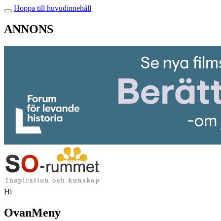
Hoppa till huvudinnehåll
ANNONS
Hi
OvanMeny