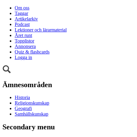
Om oss
Taggar
Artikelarkiv
Podcast
Lektioner och lärarmaterial
Året runt
Topplistor
Annonsera
Quiz & flashcards
Logga in
Ämnesområden
Historia
Religionskunskap
Geografi
Samhällskunskap
Secondary menu