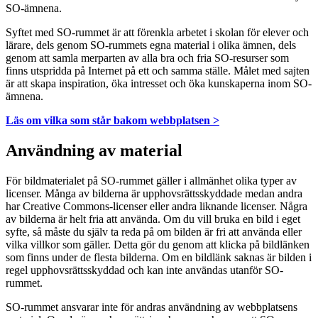
SO-ämnena.
Syftet med SO-rummet är att förenkla arbetet i skolan för elever och
lärare, dels genom SO-rummets egna material i olika ämnen, dels
genom att samla merparten av alla bra och fria SO-resurser som
finns utspridda på Internet på ett och samma ställe. Målet med sajten
är att skapa inspiration, öka intresset och öka kunskaperna inom SO-
ämnena.
Läs om vilka som står bakom webbplatsen >
Användning av material
För bildmaterialet på SO-rummet gäller i allmänhet olika typer av
licenser. Många av bilderna är upphovsrättsskyddade medan andra
har Creative Commons-licenser eller andra liknande licenser. Några
av bilderna är helt fria att använda. Om du vill bruka en bild i eget
syfte, så måste du själv ta reda på om bilden är fri att använda eller
vilka villkor som gäller. Detta gör du genom att klicka på bildlänken
som finns under de flesta bilderna. Om en bildlänk saknas är bilden i
regel upphovsrättsskyddad och kan inte användas utanför SO-
rummet.
SO-rummet ansvarar inte för andras användning av webbplatsens