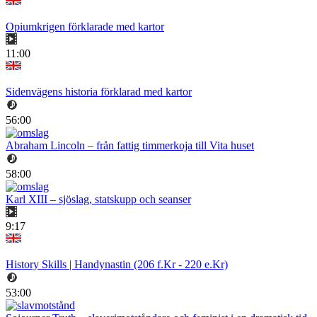
Opiumkrigen förklarade med kartor
11:00
Sidenvägens historia förklarad med kartor
56:00
Abraham Lincoln – från fattig timmerkoja till Vita huset
58:00
Karl XIII – sjöslag, statskupp och seanser
9:17
History Skills | Handynastin (206 f.Kr - 220 e.Kr)
53:00