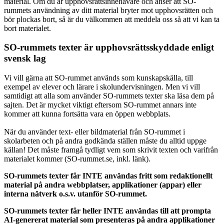
material. Om du är upphovsrättsinnehavare och anser att SO-
rummets användning av ditt material bryter mot upphovsrätten och
bör plockas bort, så är du välkommen att meddela oss så att vi kan ta
bort materialet.
SO-rummets texter är upphovsrättsskyddade enligt
svensk lag
Vi vill gärna att SO-rummet används som kunskapskälla, till
exempel av elever och lärare i skolundervisningen. Men vi vill
samtidigt att alla som använder SO-rummets texter ska läsa dem på
sajten. Det är mycket viktigt eftersom SO-rummet annars inte
kommer att kunna fortsätta vara en öppen webbplats.
När du använder text- eller bildmaterial från SO-rummet i
skolarbeten och på andra godkända ställen måste du alltid uppge
källan! Det måste framgå tydligt vem som skrivit texten och varifrån
materialet kommer (SO-rummet.se, inkl. länk).
SO-rummets texter får INTE användas fritt som redaktionellt
material på andra webbplatser, applikationer (appar) eller
interna nätverk o.s.v. utanför SO-rummet.
SO-rummets texter får heller INTE användas till att prompta
AI-genererat material som presenteras på andra applikationer