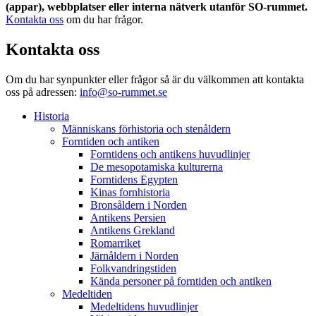
(appar), webbplatser eller interna nätverk utanför SO-rummet.
Kontakta oss
om du har frågor.
Kontakta oss
Om du har synpunkter eller frågor så är du välkommen att kontakta
oss på adressen:
info@so-rummet.se
Historia
Människans förhistoria och stenåldern
Forntiden och antiken
Forntidens och antikens huvudlinjer
De mesopotamiska kulturerna
Forntidens Egypten
Kinas fornhistoria
Bronsåldern i Norden
Antikens Persien
Antikens Grekland
Romarriket
Järnåldern i Norden
Folkvandringstiden
Kända personer på forntiden och antiken
Medeltiden
Medeltidens huvudlinjer