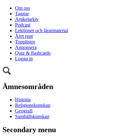
Om oss
Taggar
Artikelarkiv
Podcast
Lektioner och lärarmaterial
Året runt
Topplistor
Annonsera
Quiz & flashcards
Logga in
Ämnesområden
Historia
Religionskunskap
Geografi
Samhällskunskap
Secondary menu