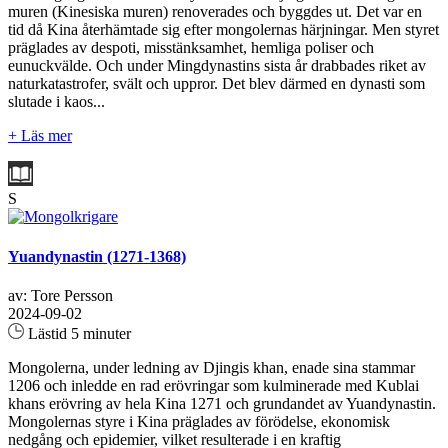
muren (Kinesiska muren) renoverades och byggdes ut. Det var en
tid då Kina återhämtade sig efter mongolernas härjningar. Men styret
präglades av despoti, misstänksamhet, hemliga poliser och
eunuckvälde. Och under Mingdynastins sista år drabbades riket av
naturkatastrofer, svält och uppror. Det blev därmed en dynasti som
slutade i kaos...
+ Läs mer
S
Yuandynastin (1271-1368)
av: Tore Persson
2024-09-02
Lästid 5 minuter
Mongolerna, under ledning av Djingis khan, enade sina stammar
1206 och inledde en rad erövringar som kulminerade med Kublai
khans erövring av hela Kina 1271 och grundandet av Yuandynastin.
Mongolernas styre i Kina präglades av förödelse, ekonomisk
nedgång och epidemier, vilket resulterade i en kraftig