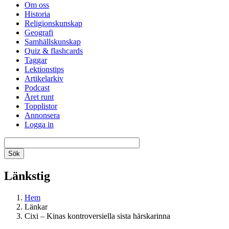
Om oss
Historia
Religionskunskap
Geografi
Samhällskunskap
Quiz & flashcards
Taggar
Lektionstips
Artikelarkiv
Podcast
Året runt
Topplistor
Annonsera
Logga in
Länkstig
Hem
Länkar
Cixi – Kinas kontroversiella sista härskarinna