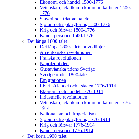
Ekonomi och handel 1500-1776
Vetenskap, teknik och kommunikationer 1500-
1776
Slaveri och triangelhandel
Sjöfart och sjökrigföring 1500-1776
Krig och försvar 1500-1776
Kända personer 1500-1776
Det långa 1800-talet
Det långa 1800-talets huvudlinjer
Amerikanska revolutionen
Franska revolutionen
Napoleontiden
Gustavianska tidens Sverige
Sverige under 1800-talet
Emigrationen
Livet på landet och i staden 1776-1914
Ekonomi och handel 1776-1914
Industriella revolutionen
Vetenskap, teknik och kommunikationer 1776-
1914
Nationalism och imperialism
Sjöfart och sjökrigföring 1776-1914
Krig och försvar 1776-1914
Kända personer 1776-1914
Det korta 1900-talet