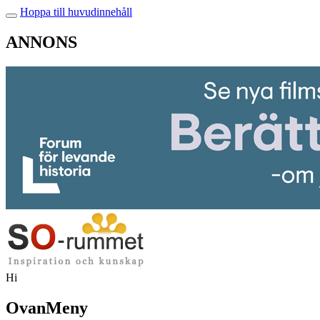
Hoppa till huvudinnehåll
ANNONS
Hi
OvanMeny