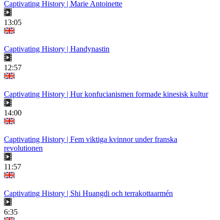
Captivating History | Marie Antoinette
13:05
Captivating History | Handynastin
12:57
Captivating History | Hur konfucianismen formade kinesisk kultur
14:00
Captivating History | Fem viktiga kvinnor under franska
revolutionen
11:57
Captivating History | Shi Huangdi och terrakottaarmén
6:35