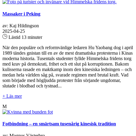
Massaker i Peking
av: Kaj Hildingson
2025-04-25
Lästid 13 minuter
När den populäre och reformvänlige ledaren Hu Yaobang dog i april
1989 tändes gnistan till en av de mest dramatiska protesterna i Kinas
moderna historia. Tusentals studenter fyllde Himmelska fridens torg
med krav på demokrati, frihet och ett slut på korruptionen. Bakom
kulisserna rasade en maktkamp inom den kinesiska ledningen – och
medan hela världen såg på, svarade regimen med brutal kraft. Vad
som började med högljudda protester från sörjande ungdomar,
slutade i blodbad och tystnad...
+ Läs mer
M
Fotbindning – en smärtsam tusenårig kinesisk tradition
av: Magnus Västerbro