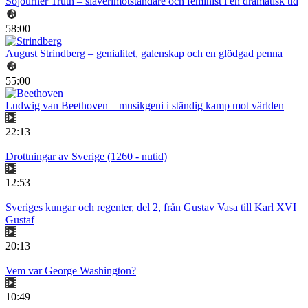
Sojourner Truth – slaverimotståndare och feminist i en dramatisk tid
58:00
August Strindberg – genialitet, galenskap och en glödgad penna
55:00
Ludwig van Beethoven – musikgeni i ständig kamp mot världen
22:13
Drottningar av Sverige (1260 - nutid)
12:53
Sveriges kungar och regenter, del 2, från Gustav Vasa till Karl XVI
Gustaf
20:13
Vem var George Washington?
10:49