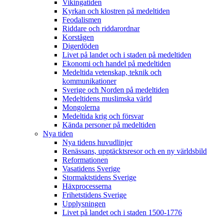
Vikingatiden
Kyrkan och klostren på medeltiden
Feodalismen
Riddare och riddarordnar
Korstågen
Digerdöden
Livet på landet och i staden på medeltiden
Ekonomi och handel på medeltiden
Medeltida vetenskap, teknik och
kommunikationer
Sverige och Norden på medeltiden
Medeltidens muslimska värld
Mongolerna
Medeltida krig och försvar
Kända personer på medeltiden
Nya tiden
Nya tidens huvudlinjer
Renässans, upptäcktsresor och en ny världsbild
Reformationen
Vasatidens Sverige
Stormaktstidens Sverige
Häxprocesserna
Frihetstidens Sverige
Upplysningen
Livet på landet och i staden 1500-1776