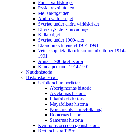
Första världskriget
Ryska revolutionen
Mellankrigstiden
Andra världskriget
Sverige under andra världskriget
Efterkrigstidens huvudlinjer
Kalla kriget
Sverige under 1900-talet
Ekonomi och handel 1914-1991
Vetenskap, teknik och kommunikationer 1914-
1991
Annan 1900-talshistoria
Kända personer 1914-1991
Nutidshistoria
Historiska teman
Urfolk och minoriteter
Aboriginernas historia
Aztekernas historia
Inkafolkets historia
Mayafolkets historia
Nordamerikas urbefolkning
Romernas historia
Samernas historia
Kvinnohistoria och genushistoria
Brott och straff förr