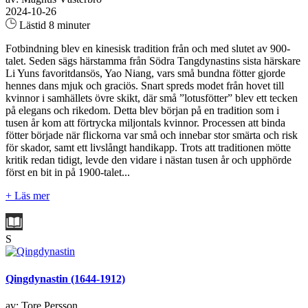
2024-10-26
Lästid 8 minuter
Fotbindning blev en kinesisk tradition från och med slutet av 900-
talet. Seden sägs härstamma från Södra Tangdynastins sista härskare
Li Yuns favoritdansös, Yao Niang, vars små bundna fötter gjorde
hennes dans mjuk och graciös. Snart spreds modet från hovet till
kvinnor i samhällets övre skikt, där små ”lotusfötter” blev ett tecken
på elegans och rikedom. Detta blev början på en tradition som i
tusen år kom att förtrycka miljontals kvinnor. Processen att binda
fötter började när flickorna var små och innebar stor smärta och risk
för skador, samt ett livslångt handikapp. Trots att traditionen mötte
kritik redan tidigt, levde den vidare i nästan tusen år och upphörde
först en bit in på 1900-talet...
+ Läs mer
S
Qingdynastin (1644-1912)
av: Tore Persson