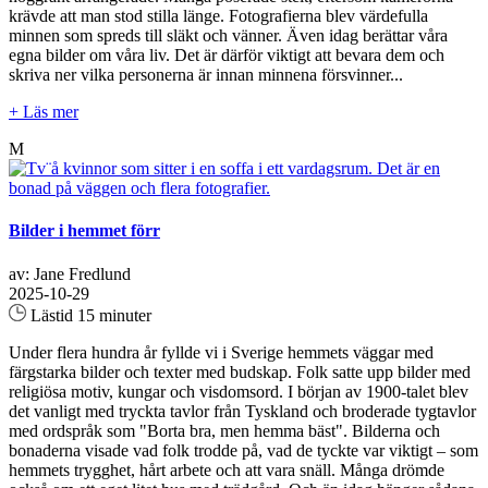
krävde att man stod stilla länge. Fotografierna blev värdefulla
minnen som spreds till släkt och vänner. Även idag berättar våra
egna bilder om våra liv. Det är därför viktigt att bevara dem och
skriva ner vilka personerna är innan minnena försvinner...
+ Läs mer
M
Bilder i hemmet förr
av: Jane Fredlund
2025-10-29
Lästid 15 minuter
Under flera hundra år fyllde vi i Sverige hemmets väggar med
färgstarka bilder och texter med budskap. Folk satte upp bilder med
religiösa motiv, kungar och visdomsord. I början av 1900-talet blev
det vanligt med tryckta tavlor från Tyskland och broderade tygtavlor
med ordspråk som "Borta bra, men hemma bäst". Bilderna och
bonaderna visade vad folk trodde på, vad de tyckte var viktigt – som
hemmets trygghet, hårt arbete och att vara snäll. Många drömde