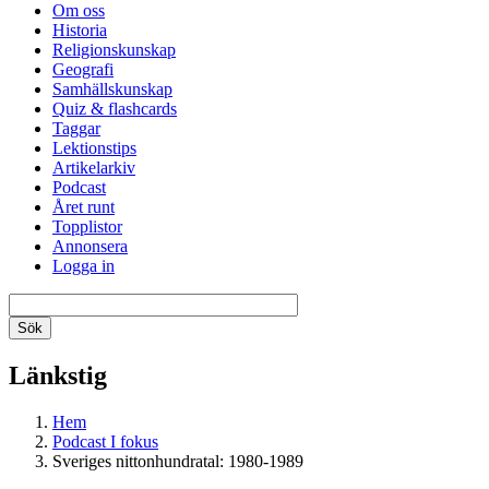
Om oss
Historia
Religionskunskap
Geografi
Samhällskunskap
Quiz & flashcards
Taggar
Lektionstips
Artikelarkiv
Podcast
Året runt
Topplistor
Annonsera
Logga in
Länkstig
Hem
Podcast I fokus
Sveriges nittonhundratal: 1980-1989