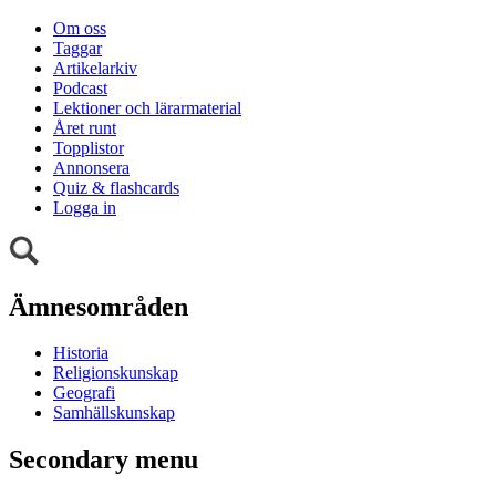
Om oss
Taggar
Artikelarkiv
Podcast
Lektioner och lärarmaterial
Året runt
Topplistor
Annonsera
Quiz & flashcards
Logga in
Ämnesområden
Historia
Religionskunskap
Geografi
Samhällskunskap
Secondary menu