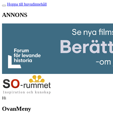
Hoppa till huvudinnehåll
ANNONS
Hi
OvanMeny