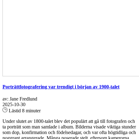
Porträttfotografering var trendigt i början av 1900-talet
av: Jane Fredlund
2025-10-30
Lästid 8 minuter
Under slutet av 1800-talet blev det populärt att gå till fotografen och
ta porträtt som man samlade i album. Bilderna visade viktiga stunder
som dop, konfirmation och födelsedagar, och var ofta högtidliga och
noggrant arrangerade. Många poserade stelt, eftersom kamerorna