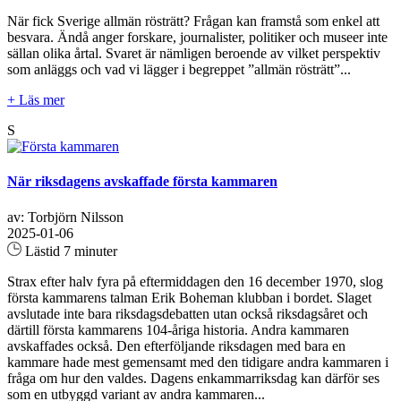
När fick Sverige allmän rösträtt? Frågan kan framstå som enkel att
besvara. Ändå anger forskare, journalister, politiker och museer inte
sällan olika årtal. Svaret är nämligen beroende av vilket perspektiv
som anläggs och vad vi lägger i begreppet ”allmän rösträtt”...
+ Läs mer
S
När riksdagens avskaffade första kammaren
av: Torbjörn Nilsson
2025-01-06
Lästid 7 minuter
Strax efter halv fyra på eftermiddagen den 16 december 1970, slog
första kammarens talman Erik Boheman klubban i bordet. Slaget
avslutade inte bara riksdagsdebatten utan också riksdagsåret och
därtill första kammarens 104-åriga historia. Andra kammaren
avskaffades också. Den efterföljande riksdagen med bara en
kammare hade mest gemensamt med den tidigare andra kammaren i
fråga om hur den valdes. Dagens enkammarriksdag kan därför ses
som en utbyggd variant av andra kammaren...