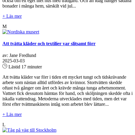
också om ett eget litet hus med trädgård. Och än idag hänger sådana
bonader i många hem, särskilt vid jul...
+ Läs mer
M
Att tvätta kläder och textilier var slitsamt förr
av: Jane Fredlund
2025-03-03
Lästid 17 minuter
Att tvätta kläder var förr i tiden ett mycket tungt och tidskrävande
arbete som nästan alltid utfördes av kvinnor. Stortvätten skedde
oftast två gånger om året och krävde många tunga arbetsmoment.
Vattnet fick dessutom hämtas för hand, och sköljningen skedde ofta i
iskalla vattendrag. Metoderna utvecklades med tiden, men det var
först efter tvättmaskinens intåg som arbetet blev lättare...
+ Läs mer
L