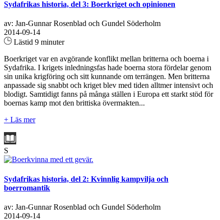
Sydafrikas historia, del 3: Boerkriget och opinionen
av: Jan-Gunnar Rosenblad och Gundel Söderholm
2014-09-14
Lästid 9 minuter
Boerkriget var en avgörande konflikt mellan britterna och boerna i
Sydafrika. I krigets inledningsfas hade boerna stora fördelar genom
sin unika krigföring och sitt kunnande om terrängen. Men britterna
anpassade sig snabbt och kriget blev med tiden alltmer intensivt och
blodigt. Samtidigt fanns på många ställen i Europa ett starkt stöd för
boernas kamp mot den brittiska övermakten...
+ Läs mer
S
Sydafrikas historia, del 2: Kvinnlig kampvilja och
boerromantik
av: Jan-Gunnar Rosenblad och Gundel Söderholm
2014-09-14