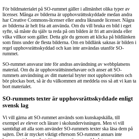
För bildmaterialet på SO-rummet gäller i allmänhet olika typer av
licenser. Många av bilderna är upphovsrättsskyddade medan andra
har Creative Commons-licenser eller andra liknande licenser. Några
av bilderna är helt fria att använda. Om du vill bruka en bild i eget
syfte, så måste du själv ta reda på om bilden är fri att använda eller
vilka villkor som gäller. Detta gör du genom att klicka på bildlänken
som finns under de flesta bilderna. Om en bildlänk saknas är bilden i
regel upphovsrättsskyddad och kan inte användas utanför SO-
rummet.
SO-rummet ansvarar inte för andras användning av webbplatsens
material. Om du är upphovsrättsinnehavare och anser att SO-
rummets användning av ditt material bryter mot upphovsrätten och
bör plockas bort, så är du välkommen att meddela oss så att vi kan ta
bort materialet.
SO-rummets texter är upphovsrättsskyddade enligt
svensk lag
Vi vill gärna att SO-rummet används som kunskapskälla, till
exempel av elever och lärare i skolundervisningen. Men vi vill
samtidigt att alla som använder SO-rummets texter ska läsa dem på
sajten. Det är mycket viktigt eftersom SO-rummet annars inte