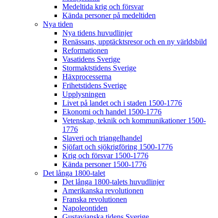
Medeltida krig och försvar
Kända personer på medeltiden
Nya tiden
Nya tidens huvudlinjer
Renässans, upptäcktsresor och en ny världsbild
Reformationen
Vasatidens Sverige
Stormaktstidens Sverige
Häxprocesserna
Frihetstidens Sverige
Upplysningen
Livet på landet och i staden 1500-1776
Ekonomi och handel 1500-1776
Vetenskap, teknik och kommunikationer 1500-
1776
Slaveri och triangelhandel
Sjöfart och sjökrigföring 1500-1776
Krig och försvar 1500-1776
Kända personer 1500-1776
Det långa 1800-talet
Det långa 1800-talets huvudlinjer
Amerikanska revolutionen
Franska revolutionen
Napoleontiden
Gustavianska tidens Sverige