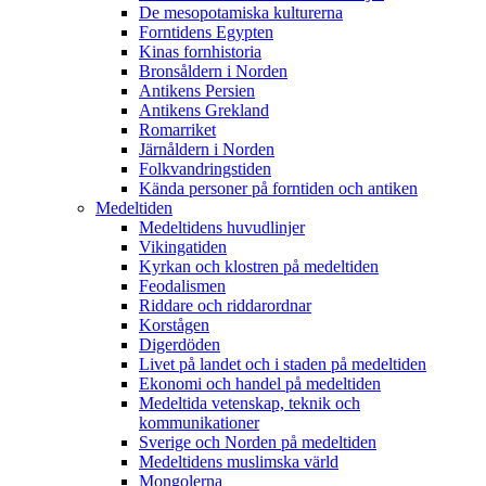
De mesopotamiska kulturerna
Forntidens Egypten
Kinas fornhistoria
Bronsåldern i Norden
Antikens Persien
Antikens Grekland
Romarriket
Järnåldern i Norden
Folkvandringstiden
Kända personer på forntiden och antiken
Medeltiden
Medeltidens huvudlinjer
Vikingatiden
Kyrkan och klostren på medeltiden
Feodalismen
Riddare och riddarordnar
Korstågen
Digerdöden
Livet på landet och i staden på medeltiden
Ekonomi och handel på medeltiden
Medeltida vetenskap, teknik och
kommunikationer
Sverige och Norden på medeltiden
Medeltidens muslimska värld
Mongolerna