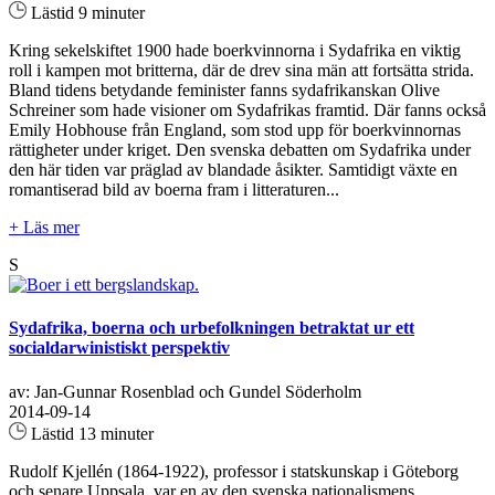
Lästid 9 minuter
Kring sekelskiftet 1900 hade boerkvinnorna i Sydafrika en viktig
roll i kampen mot britterna, där de drev sina män att fortsätta strida.
Bland tidens betydande feminister fanns sydafrikanskan Olive
Schreiner som hade visioner om Sydafrikas framtid. Där fanns också
Emily Hobhouse från England, som stod upp för boerkvinnornas
rättigheter under kriget. Den svenska debatten om Sydafrika under
den här tiden var präglad av blandade åsikter. Samtidigt växte en
romantiserad bild av boerna fram i litteraturen...
+ Läs mer
S
Sydafrika, boerna och urbefolkningen betraktat ur ett
socialdarwinistiskt perspektiv
av: Jan-Gunnar Rosenblad och Gundel Söderholm
2014-09-14
Lästid 13 minuter
Rudolf Kjellén (1864-1922), professor i statskunskap i Göteborg
och senare Uppsala, var en av den svenska nationalismens