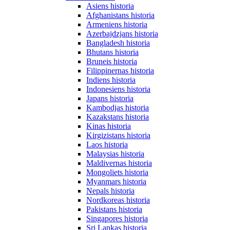
Asiens historia
Afghanistans historia
Armeniens historia
Azerbajdzjans historia
Bangladesh historia
Bhutans historia
Bruneis historia
Filippinernas historia
Indiens historia
Indonesiens historia
Japans historia
Kambodjas historia
Kazakstans historia
Kinas historia
Kirgizistans historia
Laos historia
Malaysias historia
Maldivernas historia
Mongoliets historia
Myanmars historia
Nepals historia
Nordkoreas historia
Pakistans historia
Singapores historia
Sri Lankas historia