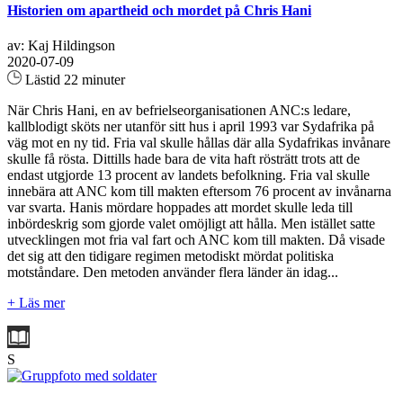
Historien om apartheid och mordet på Chris Hani
av: Kaj Hildingson
2020-07-09
Lästid 22 minuter
När Chris Hani, en av befrielseorganisationen ANC:s ledare,
kallblodigt sköts ner utanför sitt hus i april 1993 var Sydafrika på
väg mot en ny tid. Fria val skulle hållas där alla Sydafrikas invånare
skulle få rösta. Dittills hade bara de vita haft rösträtt trots att de
endast utgjorde 13 procent av landets befolkning. Fria val skulle
innebära att ANC kom till makten eftersom 76 procent av invånarna
var svarta. Hanis mördare hoppades att mordet skulle leda till
inbördeskrig som gjorde valet omöjligt att hålla. Men istället satte
utvecklingen mot fria val fart och ANC kom till makten. Då visade
det sig att den tidigare regimen metodiskt mördat politiska
motståndare. Den metoden använder flera länder än idag...
+ Läs mer
S