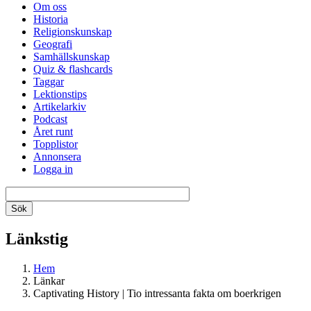
Om oss
Historia
Religionskunskap
Geografi
Samhällskunskap
Quiz & flashcards
Taggar
Lektionstips
Artikelarkiv
Podcast
Året runt
Topplistor
Annonsera
Logga in
Länkstig
Hem
Länkar
Captivating History | Tio intressanta fakta om boerkrigen