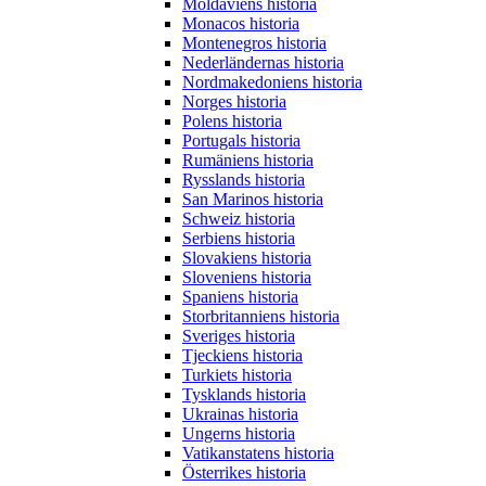
Moldaviens historia
Monacos historia
Montenegros historia
Nederländernas historia
Nordmakedoniens historia
Norges historia
Polens historia
Portugals historia
Rumäniens historia
Rysslands historia
San Marinos historia
Schweiz historia
Serbiens historia
Slovakiens historia
Sloveniens historia
Spaniens historia
Storbritanniens historia
Sveriges historia
Tjeckiens historia
Turkiets historia
Tysklands historia
Ukrainas historia
Ungerns historia
Vatikanstatens historia
Österrikes historia