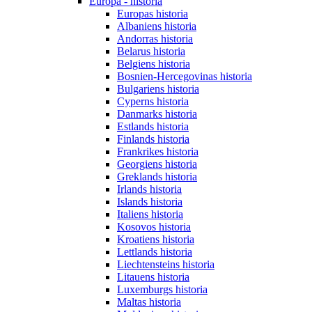
Europa - historia
Europas historia
Albaniens historia
Andorras historia
Belarus historia
Belgiens historia
Bosnien-Hercegovinas historia
Bulgariens historia
Cyperns historia
Danmarks historia
Estlands historia
Finlands historia
Frankrikes historia
Georgiens historia
Greklands historia
Irlands historia
Islands historia
Italiens historia
Kosovos historia
Kroatiens historia
Lettlands historia
Liechtensteins historia
Litauens historia
Luxemburgs historia
Maltas historia