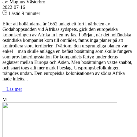
av: Magnus Västerbro
2022-07-16
Lästid 9 minuter
Efter att holländarna år 1652 anlagt ett fort i närheten av
Godahoppsudden vid Afrikas sydspets, gick den europeiska
koloniseringen av Afrika in i en ny fas. I början, när det holländska
ostindiska kompaniet kom till området, fanns inga planer på att
kontrollera stora territorier. Tvärtom, den ursprungliga planen var
enkel – man skulle anlägga en befäst bosättning som skulle fungera
som provianteringsstation för kompaniets fartyg under deras
seglatser mellan Europa och Asien. Men bosättningen växte snabbt,
och snart togs allt mer mark i beslag. Ursprungsbefolkningen
trängdes undan. Den europeiska kolonisationen av södra Afrika
hade inletts...
+ Läs mer
M