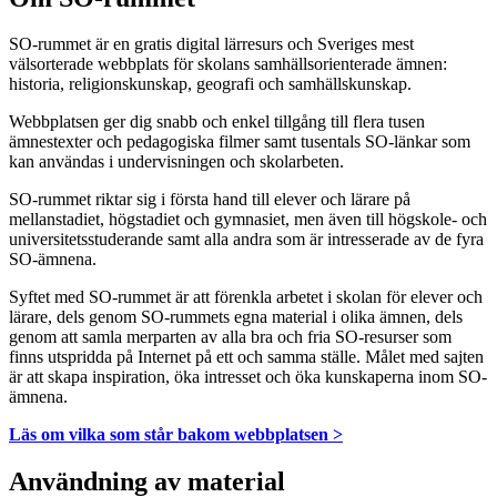
SO-rummet är en gratis digital lärresurs och Sveriges mest
välsorterade webbplats för skolans samhällsorienterade ämnen:
historia, religionskunskap, geografi och samhällskunskap.
Webbplatsen ger dig snabb och enkel tillgång till flera tusen
ämnestexter och pedagogiska filmer samt tusentals SO-länkar som
kan användas i undervisningen och skolarbeten.
SO-rummet riktar sig i första hand till elever och lärare på
mellanstadiet, högstadiet och gymnasiet, men även till högskole- och
universitetsstuderande samt alla andra som är intresserade av de fyra
SO-ämnena.
Syftet med SO-rummet är att förenkla arbetet i skolan för elever och
lärare, dels genom SO-rummets egna material i olika ämnen, dels
genom att samla merparten av alla bra och fria SO-resurser som
finns utspridda på Internet på ett och samma ställe. Målet med sajten
är att skapa inspiration, öka intresset och öka kunskaperna inom SO-
ämnena.
Läs om vilka som står bakom webbplatsen >
Användning av material