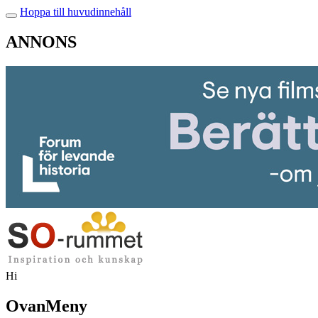
Hoppa till huvudinnehåll
ANNONS
Hi
OvanMeny