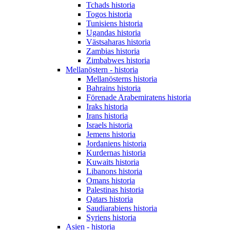
Tchads historia
Togos historia
Tunisiens historia
Ugandas historia
Västsaharas historia
Zambias historia
Zimbabwes historia
Mellanöstern - historia
Mellanösterns historia
Bahrains historia
Förenade Arabemiratens historia
Iraks historia
Irans historia
Israels historia
Jemens historia
Jordaniens historia
Kurdernas historia
Kuwaits historia
Libanons historia
Omans historia
Palestinas historia
Qatars historia
Saudiarabiens historia
Syriens historia
Asien - historia