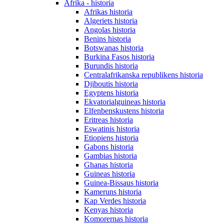
Afrika - historia
Afrikas historia
Algeriets historia
Angolas historia
Benins historia
Botswanas historia
Burkina Fasos historia
Burundis historia
Centralafrikanska republikens historia
Djiboutis historia
Egyptens historia
Ekvatorialguineas historia
Elfenbenskustens historia
Eritreas historia
Eswatinis historia
Etiopiens historia
Gabons historia
Gambias historia
Ghanas historia
Guineas historia
Guinea-Bissaus historia
Kameruns historia
Kap Verdes historia
Kenyas historia
Komorernas historia