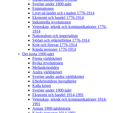
Sverige under 1800-talet
Emigrationen
Livet på landet och i staden 1776-1914
Ekonomi och handel 1776-1914
Industriella revolutionen
Vetenskap, teknik och kommunikationer 1776-
1914
Nationalism och imperialism
Sjöfart och sjökrigföring 1776-1914
Krig och försvar 1776-1914
Kända personer 1776-1914
Det korta 1900-talet
Första världskriget
Ryska revolutionen
Mellankrigstiden
Andra världskriget
Sverige under andra världskriget
Efterkrigstidens huvudlinjer
Kalla kriget
Sverige under 1900-talet
Ekonomi och handel 1914-1991
Vetenskap, teknik och kommunikationer 1914-
1991
Annan 1900-talshistoria
Kända personer 1914-1991