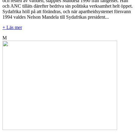
och resten av världen, släpptes Mandela 1990 från fängelset. Han
och ANC tilläts därefter bedriva sin politiska verksamhet helt öppet.
Sydafrika höll på att förändras, och när apartheidsystemet försvann
1994 valdes Nelson Mandela till Sydafrikas president...
+ Läs mer
M