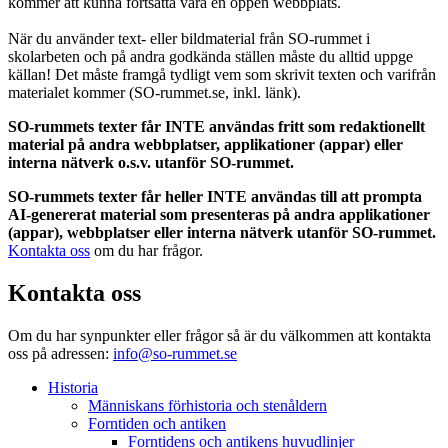
kommer att kunna fortsätta vara en öppen webbplats.
När du använder text- eller bildmaterial från SO-rummet i
skolarbeten och på andra godkända ställen måste du alltid uppge
källan! Det måste framgå tydligt vem som skrivit texten och varifrån
materialet kommer (SO-rummet.se, inkl. länk).
SO-rummets texter får INTE användas fritt som redaktionellt
material på andra webbplatser, applikationer (appar) eller
interna nätverk o.s.v. utanför SO-rummet.
SO-rummets texter får heller INTE användas till att prompta
AI-genererat material som presenteras på andra applikationer
(appar), webbplatser eller interna nätverk utanför SO-rummet.
Kontakta oss
om du har frågor.
Kontakta oss
Om du har synpunkter eller frågor så är du välkommen att kontakta
oss på adressen:
info@so-rummet.se
Historia
Människans förhistoria och stenåldern
Forntiden och antiken
Forntidens och antikens huvudlinjer