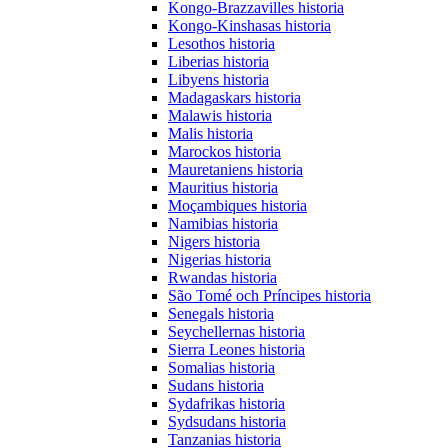
Kongo-Brazzavilles historia
Kongo-Kinshasas historia
Lesothos historia
Liberias historia
Libyens historia
Madagaskars historia
Malawis historia
Malis historia
Marockos historia
Mauretaniens historia
Mauritius historia
Moçambiques historia
Namibias historia
Nigers historia
Nigerias historia
Rwandas historia
São Tomé och Príncipes historia
Senegals historia
Seychellernas historia
Sierra Leones historia
Somalias historia
Sudans historia
Sydafrikas historia
Sydsudans historia
Tanzanias historia