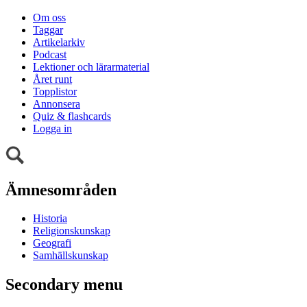
Om oss
Taggar
Artikelarkiv
Podcast
Lektioner och lärarmaterial
Året runt
Topplistor
Annonsera
Quiz & flashcards
Logga in
Ämnesområden
Historia
Religionskunskap
Geografi
Samhällskunskap
Secondary menu