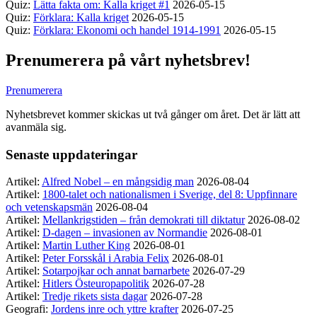
Quiz:
Lätta fakta om: Kalla kriget #1
2026-05-15
Quiz:
Förklara: Kalla kriget
2026-05-15
Quiz:
Förklara: Ekonomi och handel 1914-1991
2026-05-15
Prenumerera på vårt nyhetsbrev!
Prenumerera
Nyhetsbrevet kommer skickas ut två gånger om året. Det är lätt att
avanmäla sig.
Senaste uppdateringar
Artikel:
Alfred Nobel – en mångsidig man
2026-08-04
Artikel:
1800-talet och nationalismen i Sverige, del 8: Uppfinnare
och vetenskapsmän
2026-08-04
Artikel:
Mellankrigstiden – från demokrati till diktatur
2026-08-02
Artikel:
D-dagen – invasionen av Normandie
2026-08-01
Artikel:
Martin Luther King
2026-08-01
Artikel:
Peter Forsskål i Arabia Felix
2026-08-01
Artikel:
Sotarpojkar och annat barnarbete
2026-07-29
Artikel:
Hitlers Östeuropapolitik
2026-07-28
Artikel:
Tredje rikets sista dagar
2026-07-28
Geografi:
Jordens inre och yttre krafter
2026-07-25