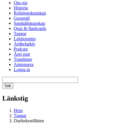
Om oss
Historia
Religionskunskap
Geografi
Samhällskunskap
Quiz & flashcards
Taggar
Lektionstips
Artikelarkiv
Podcast
Året runt
Topplistor
Annonsera
Logga in
Länkstig
Hem
Taggar
Darfurkonflikten