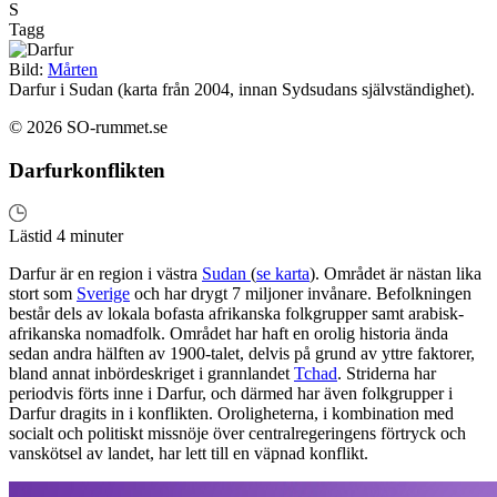
S
Tagg
Bild:
Mårten
Darfur i Sudan (karta från 2004, innan Sydsudans självständighet).
© 2026 SO-rummet.se
Darfurkonflikten
Lästid 4 minuter
Darfur är en region i västra
Sudan
(
se karta
). Området är nästan lika
stort som
Sverige
och har drygt 7 miljoner invånare. Befolkningen
består dels av lokala bofasta afrikanska folkgrupper samt arabisk-
afrikanska nomadfolk. Området har haft en orolig historia ända
sedan andra hälften av 1900-talet, delvis på grund av yttre faktorer,
bland annat inbördeskriget i grannlandet
Tchad
. Striderna har
periodvis förts inne i Darfur, och därmed har även folkgrupper i
Darfur dragits in i konflikten. Oroligheterna, i kombination med
socialt och politiskt missnöje över centralregeringens förtryck och
vanskötsel av landet, har lett till en väpnad konflikt.