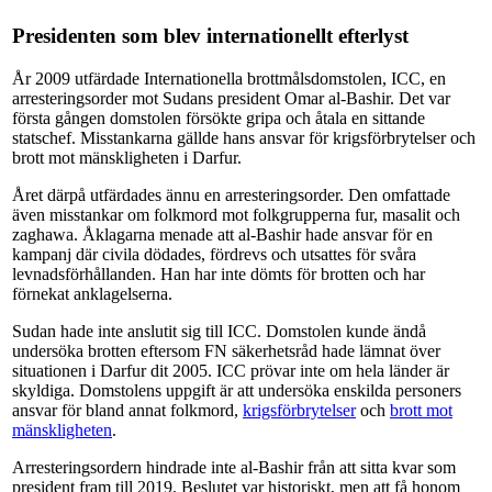
Presidenten som blev internationellt efterlyst
År 2009 utfärdade Internationella brottmålsdomstolen, ICC, en
arresteringsorder mot Sudans president Omar al-Bashir. Det var
första gången domstolen försökte gripa och åtala en sittande
statschef. Misstankarna gällde hans ansvar för krigsförbrytelser och
brott mot mänskligheten i Darfur.
Året därpå utfärdades ännu en arresteringsorder. Den omfattade
även misstankar om folkmord mot folkgrupperna fur, masalit och
zaghawa. Åklagarna menade att al-Bashir hade ansvar för en
kampanj där civila dödades, fördrevs och utsattes för svåra
levnadsförhållanden. Han har inte dömts för brotten och har
förnekat anklagelserna.
Sudan hade inte anslutit sig till ICC. Domstolen kunde ändå
undersöka brotten eftersom FN säkerhetsråd hade lämnat över
situationen i Darfur dit 2005. ICC prövar inte om hela länder är
skyldiga. Domstolens uppgift är att undersöka enskilda personers
ansvar för bland annat folkmord,
krigsförbrytelser
och
brott mot
mänskligheten
.
Arresteringsordern hindrade inte al-Bashir från att sitta kvar som
president fram till 2019. Beslutet var historiskt, men att få honom