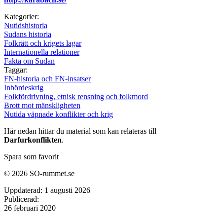
Kategorier:
Nutidshistoria
Sudans historia
Folkrätt och krigets lagar
Internationella relationer
Fakta om Sudan
Taggar:
FN-historia och FN-insatser
Inbördeskrig
Folkfördrivning, etnisk rensning och folkmord
Brott mot mänskligheten
Nutida väpnade konflikter och krig
Här nedan hittar du material som kan relateras till
Darfurkonflikten
.
Spara som favorit
© 2026 SO-rummet.se
Uppdaterad:
1 augusti 2026
Publicerad:
26 februari 2020