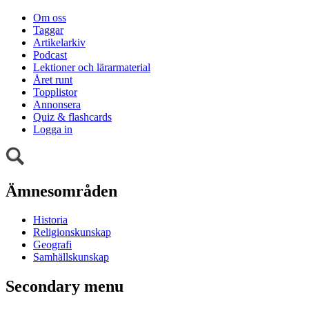
Om oss
Taggar
Artikelarkiv
Podcast
Lektioner och lärarmaterial
Året runt
Topplistor
Annonsera
Quiz & flashcards
Logga in
Ämnesområden
Historia
Religionskunskap
Geografi
Samhällskunskap
Secondary menu