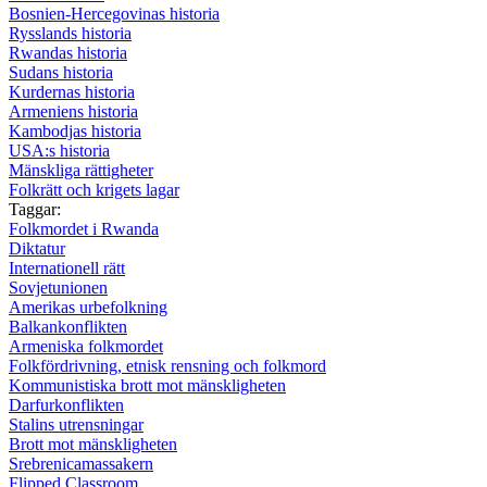
Bosnien-Hercegovinas historia
Rysslands historia
Rwandas historia
Sudans historia
Kurdernas historia
Armeniens historia
Kambodjas historia
USA:s historia
Mänskliga rättigheter
Folkrätt och krigets lagar
Taggar:
Folkmordet i Rwanda
Diktatur
Internationell rätt
Sovjetunionen
Amerikas urbefolkning
Balkankonflikten
Armeniska folkmordet
Folkfördrivning, etnisk rensning och folkmord
Kommunistiska brott mot mänskligheten
Darfurkonflikten
Stalins utrensningar
Brott mot mänskligheten
Srebrenicamassakern
Flipped Classroom