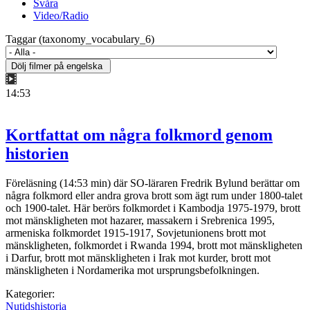
Svåra
Video/Radio
Taggar (taxonomy_vocabulary_6)
14:53
Kortfattat om några folkmord genom
historien
Föreläsning (14:53 min) där SO-läraren Fredrik Bylund berättar om
några folkmord eller andra grova brott som ägt rum under 1800-talet
och 1900-talet. Här berörs folkmordet i Kambodja 1975-1979, brott
mot mänskligheten mot hazarer, massakern i Srebrenica 1995,
armeniska folkmordet 1915-1917, Sovjetunionens brott mot
mänskligheten, folkmordet i Rwanda 1994, brott mot mänskligheten
i Darfur, brott mot mänskligheten i Irak mot kurder, brott mot
mänskligheten i Nordamerika mot ursprungsbefolkningen.
Kategorier:
Nutidshistoria