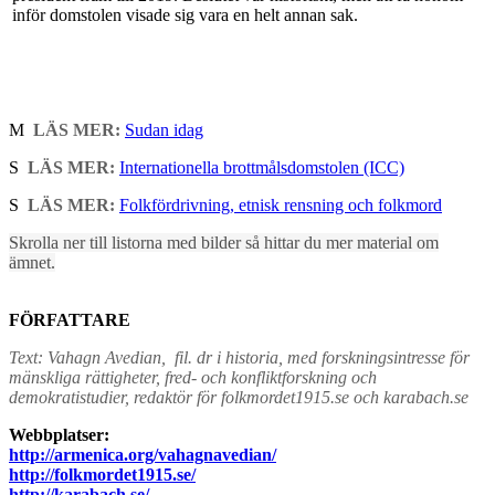
inför domstolen visade sig vara en helt annan sak.
M
LÄS MER:
Sudan idag
S
LÄS MER:
Internationella brottmålsdomstolen (ICC)
S
LÄS MER:
Folkfördrivning, etnisk rensning och folkmord
Skrolla ner till listorna med bilder så hittar du mer material om
ämnet.
FÖRFATTARE
Text: Vahagn Avedian, fil. dr i historia, med forskningsintresse för
mänskliga rättigheter, fred- och konfliktforskning och
demokratistudier, redaktör för folkmordet1915.se och karabach.se
Webbplatser:
http://armenica.org/vahagnavedian/
http://folkmordet1915.se/
http://karabach.se/