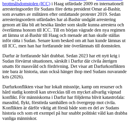
brottmålsdomstolen (ICC)
i Haag utfärdade 2009 en internationell
arresteringsorder för Sudans före detta president Omar al-Bashir,
som avsattes av militären efter omfattande protester 2019. Sedan
arresteringsordern utfärdades har al-Bashir undgått arrestering
genom att låta bli att besöka länder som skulle kunna arrestera och
överlämna honom till ICC. Till en början vägrade den nya regimen
att lämna ut al-Bashir till Haag och menade att han skulle ställas
inför rätta i Sudan. Senare kom besked om att han kunde lämnas ut
till ICC, men han har fortfarande inte överlämnats till domstolen.
Darfur är fortfarande hårt drabbat. Sedan 2023 har ett nytt krig i
Sudan förvärrat situationen, särskilt i Darfur där civila återigen
utsatts för massvåld och fördrivning. Det visar att Darfurkonflikten
inte bara är historia, utan också hänger ihop med Sudans nuvarande
kris (2026).
Darfurkonflikten visar hur lokalt missnöje, kamp om resurser och
hård statlig kontroll kan utvecklas till en mycket allvarlig väpnad
konflikt. För människorna i Darfur har följderna blivit katastrofala:
massdöd, flykt, förstörda samhällen och övergrepp mot civila.
Konflikten är därför viktig att förstå både som en del av Sudans
historia och som ett exempel på hur snabbt politiskt våld kan drabba
vanliga människor.