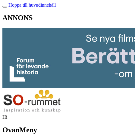
Hoppa till huvudinnehåll
ANNONS
Hi
OvanMeny