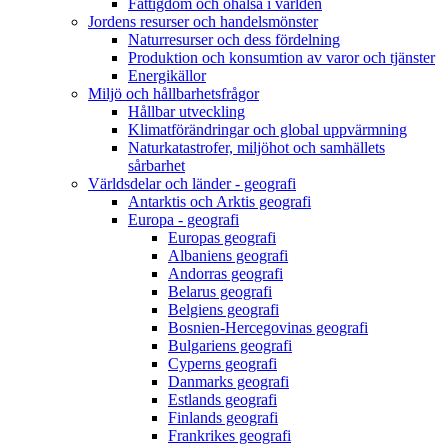
Fattigdom och ohälsa i världen
Jordens resurser och handelsmönster
Naturresurser och dess fördelning
Produktion och konsumtion av varor och tjänster
Energikällor
Miljö och hållbarhetsfrågor
Hållbar utveckling
Klimatförändringar och global uppvärmning
Naturkatastrofer, miljöhot och samhällets
sårbarhet
Världsdelar och länder - geografi
Antarktis och Arktis geografi
Europa - geografi
Europas geografi
Albaniens geografi
Andorras geografi
Belarus geografi
Belgiens geografi
Bosnien-Hercegovinas geografi
Bulgariens geografi
Cyperns geografi
Danmarks geografi
Estlands geografi
Finlands geografi
Frankrikes geografi