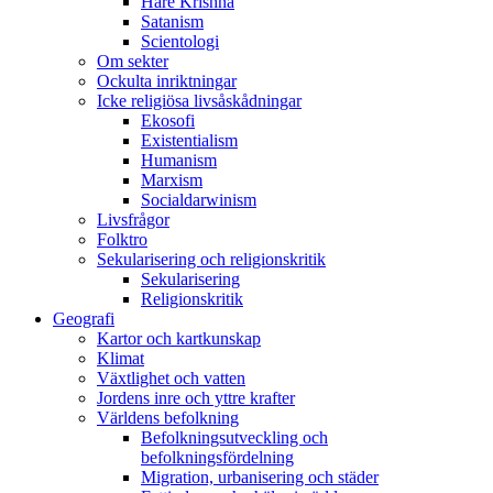
Hare Krishna
Satanism
Scientologi
Om sekter
Ockulta inriktningar
Icke religiösa livsåskådningar
Ekosofi
Existentialism
Humanism
Marxism
Socialdarwinism
Livsfrågor
Folktro
Sekularisering och religionskritik
Sekularisering
Religionskritik
Geografi
Kartor och kartkunskap
Klimat
Växtlighet och vatten
Jordens inre och yttre krafter
Världens befolkning
Befolkningsutveckling och
befolkningsfördelning
Migration, urbanisering och städer