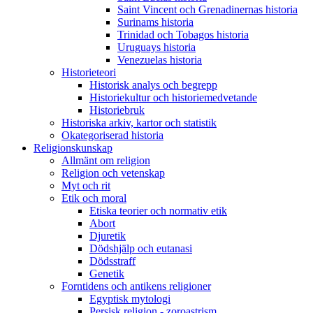
Saint Vincent och Grenadinernas historia
Surinams historia
Trinidad och Tobagos historia
Uruguays historia
Venezuelas historia
Historieteori
Historisk analys och begrepp
Historiekultur och historiemedvetande
Historiebruk
Historiska arkiv, kartor och statistik
Okategoriserad historia
Religionskunskap
Allmänt om religion
Religion och vetenskap
Myt och rit
Etik och moral
Etiska teorier och normativ etik
Abort
Djuretik
Dödshjälp och eutanasi
Dödsstraff
Genetik
Forntidens och antikens religioner
Egyptisk mytologi
Persisk religion - zoroastrism