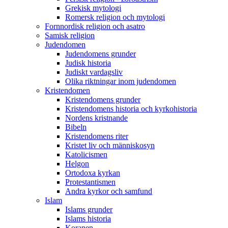
Grekisk mytologi
Romersk religion och mytologi
Fornnordisk religion och asatro
Samisk religion
Judendomen
Judendomens grunder
Judisk historia
Judiskt vardagsliv
Olika riktningar inom judendomen
Kristendomen
Kristendomens grunder
Kristendomens historia och kyrkohistoria
Nordens kristnande
Bibeln
Kristendomens riter
Kristet liv och människosyn
Katolicismen
Helgon
Ortodoxa kyrkan
Protestantismen
Andra kyrkor och samfund
Islam
Islams grunder
Islams historia
Koranen