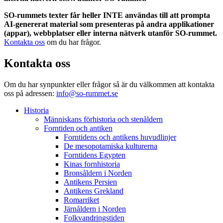
SO-rummets texter får heller INTE användas till att prompta
AI-genererat material som presenteras på andra applikationer
(appar), webbplatser eller interna nätverk utanför SO-rummet.
Kontakta oss
om du har frågor.
Kontakta oss
Om du har synpunkter eller frågor så är du välkommen att kontakta
oss på adressen:
info@so-rummet.se
Historia
Människans förhistoria och stenåldern
Forntiden och antiken
Forntidens och antikens huvudlinjer
De mesopotamiska kulturerna
Forntidens Egypten
Kinas fornhistoria
Bronsåldern i Norden
Antikens Persien
Antikens Grekland
Romarriket
Järnåldern i Norden
Folkvandringstiden