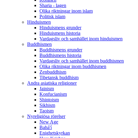
Sharia - lagen
Olika riktningar inom islam
Politisk islam
Hinduismen
Hinduismens grunder
Hinduismens historia
Vardagsliv och samhället inom hinduismen
Buddhismen
Buddhismens grunder
Buddhismens historia
Vardagsliv och samhället inom buddhismen
Olika riktningar inom buddhismen
Zenbuddhism
Tibetansk buddhism
Andra asiatiska religioner
Jainism
Konfucianism
Shintoism
Sikhism
Taoism
Nyreligiösa rörelser
New Age
Bahá'í
Enighetskyrkan