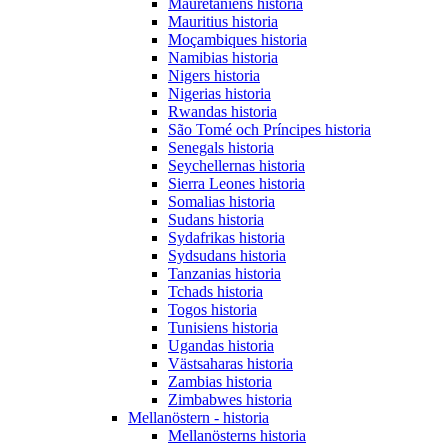
Mauretaniens historia
Mauritius historia
Moçambiques historia
Namibias historia
Nigers historia
Nigerias historia
Rwandas historia
São Tomé och Príncipes historia
Senegals historia
Seychellernas historia
Sierra Leones historia
Somalias historia
Sudans historia
Sydafrikas historia
Sydsudans historia
Tanzanias historia
Tchads historia
Togos historia
Tunisiens historia
Ugandas historia
Västsaharas historia
Zambias historia
Zimbabwes historia
Mellanöstern - historia
Mellanösterns historia