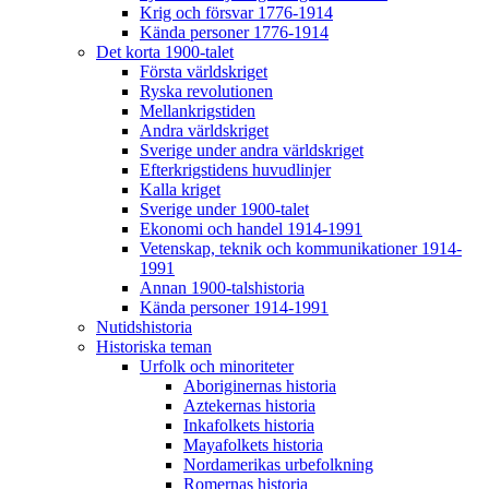
Krig och försvar 1776-1914
Kända personer 1776-1914
Det korta 1900-talet
Första världskriget
Ryska revolutionen
Mellankrigstiden
Andra världskriget
Sverige under andra världskriget
Efterkrigstidens huvudlinjer
Kalla kriget
Sverige under 1900-talet
Ekonomi och handel 1914-1991
Vetenskap, teknik och kommunikationer 1914-
1991
Annan 1900-talshistoria
Kända personer 1914-1991
Nutidshistoria
Historiska teman
Urfolk och minoriteter
Aboriginernas historia
Aztekernas historia
Inkafolkets historia
Mayafolkets historia
Nordamerikas urbefolkning
Romernas historia