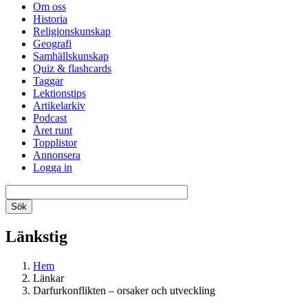
Om oss
Historia
Religionskunskap
Geografi
Samhällskunskap
Quiz & flashcards
Taggar
Lektionstips
Artikelarkiv
Podcast
Året runt
Topplistor
Annonsera
Logga in
Länkstig
Hem
Länkar
Darfurkonflikten – orsaker och utveckling