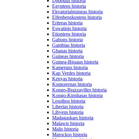
Djiboutis historia
Egyptens historia
Ekvatorialguineas historia
Elfenbenskustens historia
Eritreas historia
Eswatinis historia
Etiopiens historia
Gabons historia
Gambias historia
Ghanas historia
Guineas historia
Guinea-Bissaus historia
Kameruns historia
Kap Verdes historia
Kenyas historia
Komorernas historia
Kongo-Brazzavilles historia
Kongo-Kinshasas historia
Lesothos historia
Liberias historia
Libyens historia
Madagaskars historia
Malawis historia
Malis historia
Marockos historia