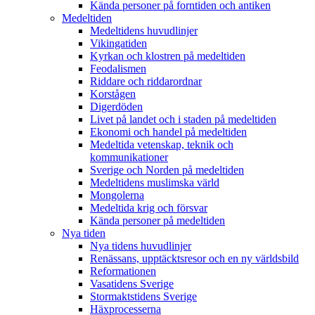
Kända personer på forntiden och antiken
Medeltiden
Medeltidens huvudlinjer
Vikingatiden
Kyrkan och klostren på medeltiden
Feodalismen
Riddare och riddarordnar
Korstågen
Digerdöden
Livet på landet och i staden på medeltiden
Ekonomi och handel på medeltiden
Medeltida vetenskap, teknik och
kommunikationer
Sverige och Norden på medeltiden
Medeltidens muslimska värld
Mongolerna
Medeltida krig och försvar
Kända personer på medeltiden
Nya tiden
Nya tidens huvudlinjer
Renässans, upptäcktsresor och en ny världsbild
Reformationen
Vasatidens Sverige
Stormaktstidens Sverige
Häxprocesserna