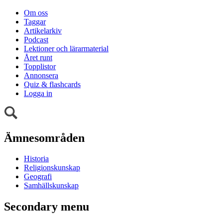
Om oss
Taggar
Artikelarkiv
Podcast
Lektioner och lärarmaterial
Året runt
Topplistor
Annonsera
Quiz & flashcards
Logga in
Ämnesområden
Historia
Religionskunskap
Geografi
Samhällskunskap
Secondary menu