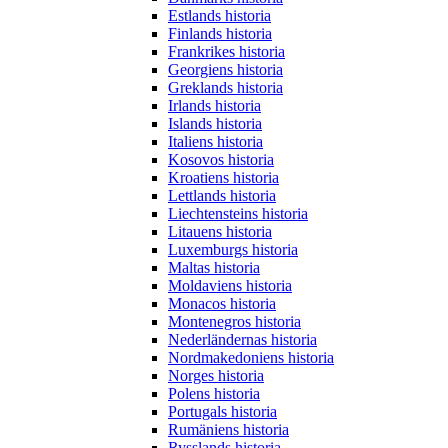
Estlands historia
Finlands historia
Frankrikes historia
Georgiens historia
Greklands historia
Irlands historia
Islands historia
Italiens historia
Kosovos historia
Kroatiens historia
Lettlands historia
Liechtensteins historia
Litauens historia
Luxemburgs historia
Maltas historia
Moldaviens historia
Monacos historia
Montenegros historia
Nederländernas historia
Nordmakedoniens historia
Norges historia
Polens historia
Portugals historia
Rumäniens historia
Rysslands historia