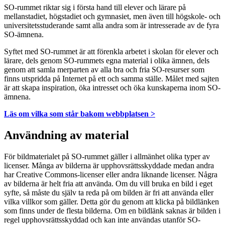
SO-rummet riktar sig i första hand till elever och lärare på
mellanstadiet, högstadiet och gymnasiet, men även till högskole- och
universitetsstuderande samt alla andra som är intresserade av de fyra
SO-ämnena.
Syftet med SO-rummet är att förenkla arbetet i skolan för elever och
lärare, dels genom SO-rummets egna material i olika ämnen, dels
genom att samla merparten av alla bra och fria SO-resurser som
finns utspridda på Internet på ett och samma ställe. Målet med sajten
är att skapa inspiration, öka intresset och öka kunskaperna inom SO-
ämnena.
Läs om vilka som står bakom webbplatsen >
Användning av material
För bildmaterialet på SO-rummet gäller i allmänhet olika typer av
licenser. Många av bilderna är upphovsrättsskyddade medan andra
har Creative Commons-licenser eller andra liknande licenser. Några
av bilderna är helt fria att använda. Om du vill bruka en bild i eget
syfte, så måste du själv ta reda på om bilden är fri att använda eller
vilka villkor som gäller. Detta gör du genom att klicka på bildlänken
som finns under de flesta bilderna. Om en bildlänk saknas är bilden i
regel upphovsrättsskyddad och kan inte användas utanför SO-