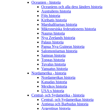
Oceanien - historia
Oceaniens och alla dess länders historia
Australiens historia
Fijis historia
Kiribatis historia
Marshallöarnas historia
Mikronesiska federationens historia
Naurus historia
Nya Zeelands historia
Palaus historia
Papua Nya Guineas historia
Salomonöarnas historia
Samoas historia
Tongas historia
Tuvalus historia
Vanuatus historia
Nordamerika - historia
Nordamerikas historia
Kanadas historia
Mexikos historia
USA:s historia
Central- och Sydamerika - historia
Central- och Sydamerikas historia
Antigua och Barbudas historia
Argentinas historia