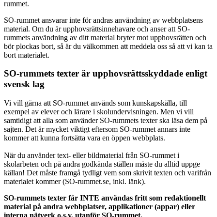
rummet.
SO-rummet ansvarar inte för andras användning av webbplatsens
material. Om du är upphovsrättsinnehavare och anser att SO-
rummets användning av ditt material bryter mot upphovsrätten och
bör plockas bort, så är du välkommen att meddela oss så att vi kan ta
bort materialet.
SO-rummets texter är upphovsrättsskyddade enligt
svensk lag
Vi vill gärna att SO-rummet används som kunskapskälla, till
exempel av elever och lärare i skolundervisningen. Men vi vill
samtidigt att alla som använder SO-rummets texter ska läsa dem på
sajten. Det är mycket viktigt eftersom SO-rummet annars inte
kommer att kunna fortsätta vara en öppen webbplats.
När du använder text- eller bildmaterial från SO-rummet i
skolarbeten och på andra godkända ställen måste du alltid uppge
källan! Det måste framgå tydligt vem som skrivit texten och varifrån
materialet kommer (SO-rummet.se, inkl. länk).
SO-rummets texter får INTE användas fritt som redaktionellt
material på andra webbplatser, applikationer (appar) eller
interna nätverk o.s.v. utanför SO-rummet.