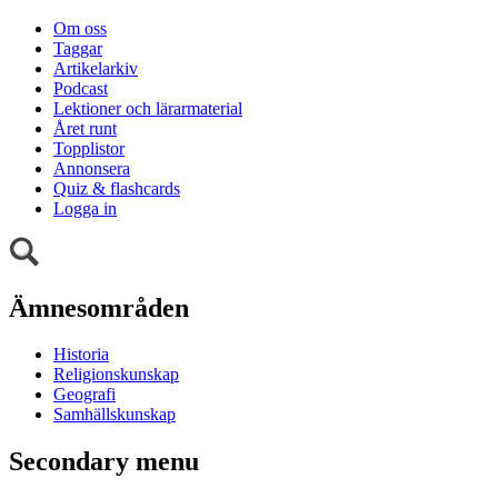
Om oss
Taggar
Artikelarkiv
Podcast
Lektioner och lärarmaterial
Året runt
Topplistor
Annonsera
Quiz & flashcards
Logga in
Ämnesområden
Historia
Religionskunskap
Geografi
Samhällskunskap
Secondary menu