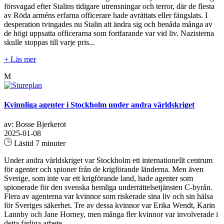
försvagad efter Stalins tidigare utrensningar och terror, där de flesta
av Röda arméns erfarna officerare hade avrättats eller fängslats. I
desperation tvingades nu Stalin att ändra sig och benåda många av
de högt uppsatta officerarna som fortfarande var vid liv. Nazisterna
skulle stoppas till varje pris...
+ Läs mer
M
Kvinnliga agenter i Stockholm under andra världskriget
av: Bosse Bjerkerot
2025-01-08
Lästid 7 minuter
Under andra världskriget var Stockholm ett internationellt centrum
för agenter och spioner från de krigförande länderna. Men även
Sverige, som inte var ett krigförande land, hade agenter som
spionerade för den svenska hemliga underrättelsetjänsten C-byrån.
Flera av agenterna var kvinnor som riskerade sina liv och sin hälsa
för Sveriges säkerhet. Tre av dessa kvinnor var Erika Wendt, Karin
Lannby och Jane Horney, men många fler kvinnor var involverade i
detta farliga arbete...