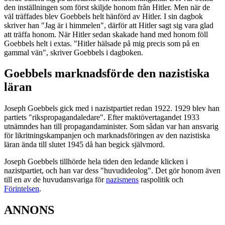
den inställningen som först skiljde honom från Hitler. Men när de
väl träffades blev Goebbels helt hänförd av Hitler. I sin dagbok
skriver han "Jag är i himmelen", därför att Hitler sagt sig vara glad
att träffa honom. När Hitler sedan skakade hand med honom föll
Goebbels helt i extas. "Hitler hälsade på mig precis som på en
gammal vän", skriver Goebbels i dagboken.
Goebbels marknadsförde den nazistiska
läran
Joseph Goebbels gick med i nazistpartiet redan 1922. 1929 blev han
partiets "rikspropagandaledare". Efter maktövertagandet 1933
utnämndes han till propagandaminister. Som sådan var han ansvarig
för likritningskampanjen och marknadsföringen av den nazistiska
läran ända till slutet 1945 då han begick självmord.
Joseph Goebbels tillhörde hela tiden den ledande klicken i
nazistpartiet, och han var dess "huvudideolog". Det gör honom även
till en av de huvudansvariga för
nazismens
raspolitik och
Förintelsen
.
ANNONS