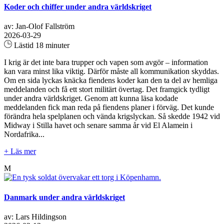
Koder och chiffer under andra världskriget
av: Jan-Olof Fallström
2026-03-29
Lästid 18 minuter
I krig är det inte bara trupper och vapen som avgör – information
kan vara minst lika viktig. Därför måste all kommunikation skyddas.
Om en sida lyckas knäcka fiendens koder kan den ta del av hemliga
meddelanden och få ett stort militärt övertag. Det framgick tydligt
under andra världskriget. Genom att kunna läsa kodade
meddelanden fick man reda på fiendens planer i förväg. Det kunde
förändra hela spelplanen och vända krigslyckan. Så skedde 1942 vid
Midway i Stilla havet och senare samma år vid El Alamein i
Nordafrika...
+ Läs mer
M
Danmark under andra världskriget
av: Lars Hildingson