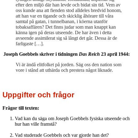
efter den miljö där han levde och bidat sin tid. Vem av
oss kunde ana att fienden stod alldeles bredvid honom,
att han var en tigande och skicklig åhörare till våra
samtal på gatan, i tunnelbanan, i köerna utanför
tobaksaffären? Det finns judar som man knappt kan
känna igen på deras utseende. De har även i detta
avseende assimilerat sig så långt det går. Dessa är de
farligaste […].
Joseph Goebbels skriver i tidningen
Das Reich
23 april 1944:
Vi är ändå elitfolket på jorden. Säg oss den nation som
vore i stånd att uthärda och prestera något liknade.
Uppgifter och frågor
Frågor till texten:
Vad kan du säga om Joseph Goebbels fysiska utseende och
hur han ville framstå?
Vad studerade Goebbels och var gjorde han det?