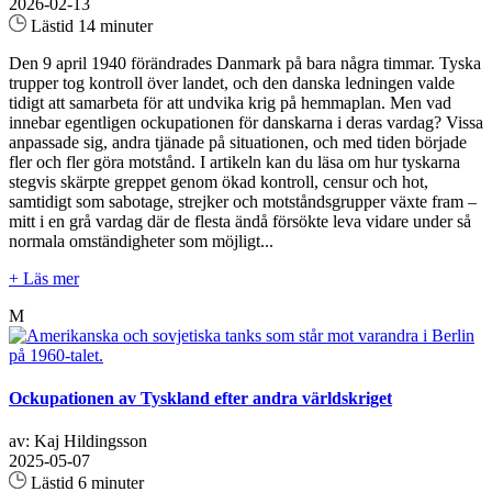
2026-02-13
Lästid 14 minuter
Den 9 april 1940 förändrades Danmark på bara några timmar. Tyska
trupper tog kontroll över landet, och den danska ledningen valde
tidigt att samarbeta för att undvika krig på hemmaplan. Men vad
innebar egentligen ockupationen för danskarna i deras vardag? Vissa
anpassade sig, andra tjänade på situationen, och med tiden började
fler och fler göra motstånd. I artikeln kan du läsa om hur tyskarna
stegvis skärpte greppet genom ökad kontroll, censur och hot,
samtidigt som sabotage, strejker och motståndsgrupper växte fram –
mitt i en grå vardag där de flesta ändå försökte leva vidare under så
normala omständigheter som möjligt...
+ Läs mer
M
Ockupationen av Tyskland efter andra världskriget
av: Kaj Hildingsson
2025-05-07
Lästid 6 minuter