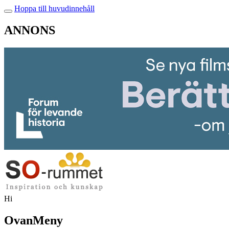
Hoppa till huvudinnehåll
ANNONS
Hi
OvanMeny