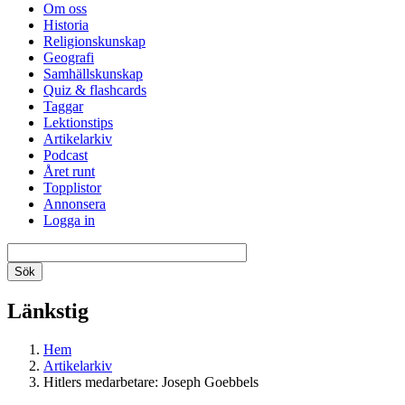
Om oss
Historia
Religionskunskap
Geografi
Samhällskunskap
Quiz & flashcards
Taggar
Lektionstips
Artikelarkiv
Podcast
Året runt
Topplistor
Annonsera
Logga in
Länkstig
Hem
Artikelarkiv
Hitlers medarbetare: Joseph Goebbels