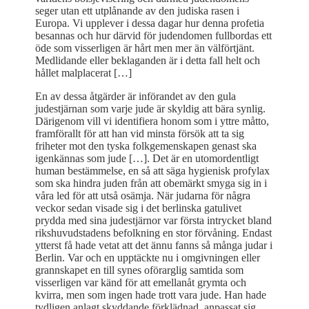
seger utan ett utplånande av den judiska rasen i
Europa. Vi upplever i dessa dagar hur denna profetia
besannas och hur därvid för judendomen fullbordas ett
öde som visserligen är hårt men mer än välförtjänt.
Medlidande eller beklaganden är i detta fall helt och
hållet malplacerat […]
En av dessa åtgärder är införandet av den gula
judestjärnan som varje jude är skyldig att bära synlig.
Därigenom vill vi identifiera honom som i yttre måtto,
framförallt för att han vid minsta försök att ta sig
friheter mot den tyska folkgemenskapen genast ska
igenkännas som jude […]. Det är en utomordentligt
human bestämmelse, en så att säga hygienisk profylax
som ska hindra juden från att obemärkt smyga sig in i
våra led för att utså osämja. När judarna för några
veckor sedan visade sig i det berlinska gatulivet
prydda med sina judestjärnor var första intrycket bland
rikshuvudstadens befolkning en stor förvåning. Endast
ytterst få hade vetat att det ännu fanns så många judar i
Berlin. Var och en upptäckte nu i omgivningen eller
grannskapet en till synes oförarglig samtida som
visserligen var känd för att emellanåt grymta och
kvirra, men som ingen hade trott vara jude. Han hade
tydligen anlagt skyddande förklädnad, anpassat sig