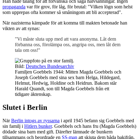
Han hade talang för att förvanska och säga halvsanningar. Ingen
propaganda
var för grov, för låg, för brutal: "Vilken lögn som helst
som upprepas ofta kommer så småningom att bli accepterad".
När nazisterna kämpade för att komma till makten betonade han
vikten av att synas:
"Vi måste sluta upp med att vara anonyma. Låt dem
förbanna oss, förolämpa oss, angripa oss, men låt dem
tala om oss!"
Bild:
Deutsches Bundesarchiv
Familjen Goebbels 1944: Mitten Magda Goebbels och
Joseph Goebbels med sina sex barn Helga, Hildegard,
Helmut, Hedwig, Holdine och Heidrun. Bakom står
Harald Quandt, son till Magda Goebbels från ett
tidigare äktenskap.
Slutet i Berlin
När
Berlin intogs av ryssarna
i april 1945 befann sig Goebbels med
sin familj i
Hitlers bunker
. Goebbels och hans fru (Magda Goebbels)
dödade sina barn med gift. Därefter lämnade de bunkern
tillsammans och beordrade en
SS-man
att skjuta dem båda bakifrån.