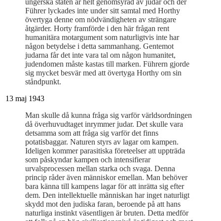
ungerska staten är helt genomsyrad av judar och der
Führer lyckades inte under sitt samtal med Horthy
övertyga denne om nödvändigheten av strängare
åtgärder. Horty framförde i den här frågan rent
humanitära motargument som naturligtvis inte har
någon betydelse i detta sammanhang. Gentemot
judarna får det inte vara tal om någon humanitet,
judendomen måste kastas till marken. Führern gjorde
sig mycket besvär med att övertyga Horthy om sin
ståndpunkt.
13 maj 1943
Man skulle då kunna fråga sig varför världsordningen
då överhuvudtaget inrymmer judar. Det skulle vara
detsamma som att fråga sig varför det finns
potatisbaggar. Naturen styrs av lagar om kampen.
Ideligen kommer parasitiska företeelser att uppträda
som påskyndar kampen och intensifierar
urvalsprocessen mellan starka och svaga. Denna
princip råder även människor emellan. Man behöver
bara känna till kampens lagar för att inrätta sig efter
dem. Den intellektuelle människan har inget naturligt
skydd mot den judiska faran, beroende på att hans
naturliga instinkt väsentligen är bruten. Detta medför