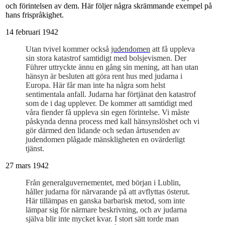
och förintelsen av dem. Här följer några skrämmande exempel på
hans frispråkighet.
14 februari 1942
Utan tvivel kommer också
judendomen
att få uppleva
sin stora katastrof samtidigt med bolsjevismen. Der
Führer uttryckte ännu en gång sin mening, att han utan
hänsyn är besluten att göra rent hus med judarna i
Europa. Här får man inte ha några som helst
sentimentala anfall. Judarna har förtjänat den katastrof
som de i dag upplever. De kommer att samtidigt med
våra fiender få uppleva sin egen förintelse. Vi måste
påskynda denna process med kall hänsynslöshet och vi
gör därmed den lidande och sedan årtusenden av
judendomen plågade mänskligheten en ovärderligt
tjänst.
27 mars 1942
Från generalguvernementet, med början i Lublin,
håller judarna för närvarande på att avflyttas österut.
Här tillämpas en ganska barbarisk metod, som inte
lämpar sig för närmare beskrivning, och av judarna
själva blir inte mycket kvar. I stort sätt torde man