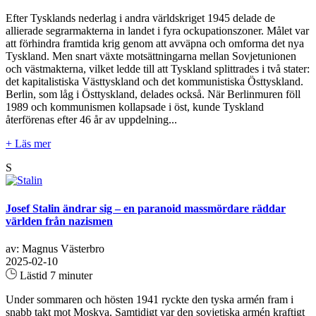
Efter Tysklands nederlag i andra världskriget 1945 delade de
allierade segrarmakterna in landet i fyra ockupationszoner. Målet var
att förhindra framtida krig genom att avväpna och omforma det nya
Tyskland. Men snart växte motsättningarna mellan Sovjetunionen
och västmakterna, vilket ledde till att Tyskland splittrades i två stater:
det kapitalistiska Västtyskland och det kommunistiska Östtyskland.
Berlin, som låg i Östtyskland, delades också. När Berlinmuren föll
1989 och kommunismen kollapsade i öst, kunde Tyskland
återförenas efter 46 år av uppdelning...
+ Läs mer
S
Josef Stalin ändrar sig – en paranoid massmördare räddar
världen från nazismen
av: Magnus Västerbro
2025-02-10
Lästid 7 minuter
Under sommaren och hösten 1941 ryckte den tyska armén fram i
snabb takt mot Moskva. Samtidigt var den sovjetiska armén kraftigt