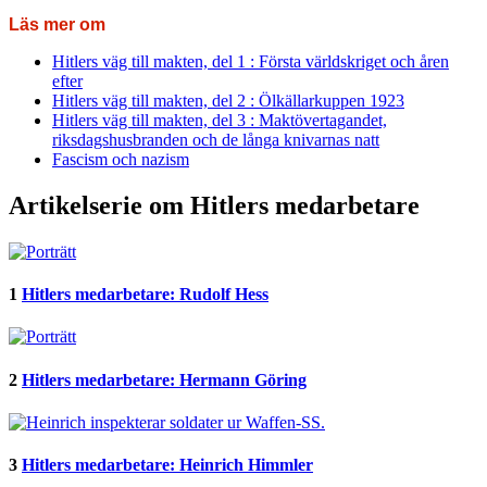
Läs mer om
Hitlers väg till makten, del 1 : Första världskriget och åren
efter
Hitlers väg till makten, del 2 : Ölkällarkuppen 1923
Hitlers väg till makten, del 3 : Maktövertagandet,
riksdagshusbranden och de långa knivarnas natt
Fascism och nazism
Artikelserie om Hitlers medarbetare
1
Hitlers medarbetare: Rudolf Hess
2
Hitlers medarbetare: Hermann Göring
3
Hitlers medarbetare: Heinrich Himmler