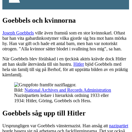
Goebbels och kvinnorna
Joseph Goebbels
ville även framstå som en stor kvinnokarl. Oftast
bar han vita gabardinkostymer vilka gjorde sig bra mot hans mörka
hy. Han var gift och hade ett antal barn, men han var notoriskt
otrogen. "Alla kvinnor sätter blodet i svallning hos mig", sa han.
När Goebbels blev förälskad i en tjeckisk aktris krävde dock Hitler
att han skulle återvända till sin hustru.
Hitler
bjöd Goebbels med
hela sin familj till sig på Berhof, för att upprätta bilden av en präktig
kärnfamilj.
Bild:
National Archives and Records Administration
Nazistpartiets ledare i hierarkisk ordning 1933 eller
1934: Hitler, Göring, Goebbels och Hess.
Goebbels såg upp till Hitler
Ursprungligen var Goebbels vänsternazist. Han ansåg att
nazipartiet
borde basera sig på arbetarna och fackföreningarna. Det var också