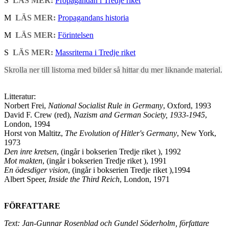
S
LÄS MER:
Propagandan i Tredje riket
M
LÄS MER:
Propagandans historia
M
LÄS MER:
Förintelsen
S
LÄS MER:
Massriterna i Tredje riket
Skrolla ner till listorna med bilder så hittar du mer liknande material.
Litteratur:
Norbert Frei,
National Socialist Rule in Germany
, Oxford, 1993
David F. Crew (red),
Nazism and German Society, 1933-1945
,
London, 1994
Horst von Maltitz,
The Evolution of Hitler's Germany
, New York,
1973
Den inre kretsen
, (ingår i bokserien Tredje riket ), 1992
Mot makten
, (ingår i bokserien Tredje riket ), 1991
En ödesdiger vision
, (ingår i bokserien Tredje riket ),1994
Albert Speer,
Inside the Third Reich
, London, 1971
FÖRFATTARE
Text: Jan-Gunnar Rosenblad och Gundel Söderholm, författare