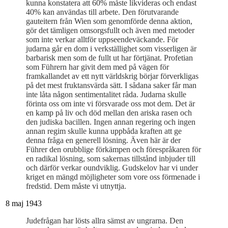
kunna konstatera att 60% måste likvideras och endast
40% kan användas till arbete. Den förutvarande
gauteitern från Wien som genomförde denna aktion,
gör det tämligen omsorgsfullt och även med metoder
som inte verkar alltför uppseendeväckande. För
judarna går en dom i verkställighet som visserligen är
barbarisk men som de fullt ut har förtjänat. Profetian
som Führern har givit dem med på vägen för
framkallandet av ett nytt världskrig börjar förverkligas
på det mest fruktansvärda sätt. I sådana saker får man
inte låta någon sentimentalitet råda. Judarna skulle
förinta oss om inte vi försvarade oss mot dem. Det är
en kamp på liv och död mellan den ariska rasen och
den judiska bacillen. Ingen annan regering och ingen
annan regim skulle kunna uppbåda kraften att ge
denna fråga en generell lösning. Även här är der
Führer den orubblige förkämpen och förespråkaren för
en radikal lösning, som sakernas tillstånd inbjuder till
och därför verkar oundviklig. Gudskelov har vi under
kriget en mängd möjligheter som vore oss förmenade i
fredstid. Dem måste vi utnyttja.
8 maj 1943
Judefrågan har lösts allra sämst av ungrarna. Den