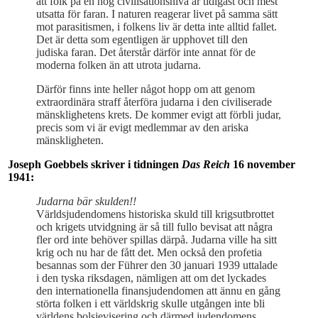
att folk på en hög civilisationsnivå är tidigast och mest
utsatta för faran. I naturen reagerar livet på samma sätt
mot parasitismen, i folkens liv är detta inte alltid fallet.
Det är detta som egentligen är upphovet till den
judiska faran. Det återstår därför inte annat för de
moderna folken än att utrota judarna.
Därför finns inte heller något hopp om att genom
extraordinära straff återföra judarna i den civiliserade
mänsklighetens krets. De kommer evigt att förbli judar,
precis som vi är evigt medlemmar av den ariska
mänskligheten.
Joseph Goebbels skriver i tidningen
Das Reich
16 november
1941:
Judarna bär skulden!!
Världsjudendomens historiska skuld till krigsutbrottet
och krigets utvidgning är så till fullo bevisat att några
fler ord inte behöver spillas därpå. Judarna ville ha sitt
krig och nu har de fått det. Men också den profetia
besannas som der Führer den 30 januari 1939 uttalade
i den tyska riksdagen, nämligen att om det lyckades
den internationella finansjudendomen att ännu en gång
störta folken i ett världskrig skulle utgången inte bli
världens bolsjevisering och därmed judendomens