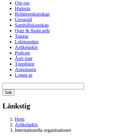
Om oss
Historia
Religionskunskap
Geografi
Samhällskunskap
Quiz & flashcards
Taggar
Lektionstips
Artikelarkiv
Podcast
Året runt
Topplistor
Annonsera
Logga in
Länkstig
Hem
Artikelarkiv
Internationella organisationer