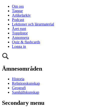
Om oss
Taggar
Artikelarkiv
Podcast
Lektioner och lärarmaterial
Året runt
Topplistor
Annonsera
Quiz & flashcards
Logga in
Ämnesområden
Historia
Religionskunskap
Geografi
Samhällskunskap
Secondary menu