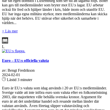
har sin egen domstol i Luxemburg som ser till att lagarna följs. Böter
kan ges till medlemsländer som bryter mot EU:s lagar. EU arbetar
också för fred och hjälper länder i kris, både inom och utanför EU.
EU har inga egna militära styrkor, men medlemsländerna kan skicka
hjälp när det behövs. EU strävar efter säkerhet och samarbete i
världen...
+ Läs mer
L
Euro – EU:s officiella valuta
av: Bengt Fredrikson
2024-02-01
Lästid 3 minuter
Euro är EU:s valuta som idag används i 20 av EU:s medlemsländer.
Sverige valde att inte införa euro som valuta efter en folkomröstning
2003, där majoriteten ville behålla svenska kronor. Argument för
euro är att det underlättar handel och resande mellan länder där
valutan används. Även företag slipper valutaväxling och