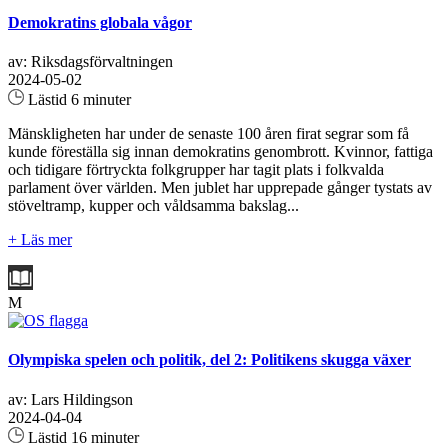
Demokratins globala vågor
av: Riksdagsförvaltningen
2024-05-02
Lästid 6 minuter
Mänskligheten har under de senaste 100 åren firat segrar som få
kunde föreställa sig innan demokratins genombrott. Kvinnor, fattiga
och tidigare förtryckta folkgrupper har tagit plats i folkvalda
parlament över världen. Men jublet har upprepade gånger tystats av
stöveltramp, kupper och våldsamma bakslag...
+ Läs mer
M
Olympiska spelen och politik, del 2: Politikens skugga växer
av: Lars Hildingson
2024-04-04
Lästid 16 minuter