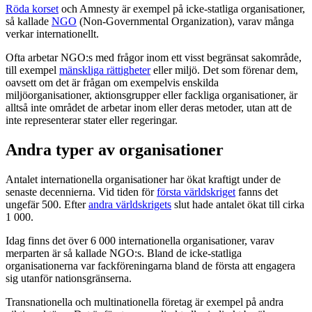
Röda korset
och Amnesty är exempel på icke-statliga organisationer,
så kallade
NGO
(Non-Governmental Organization), varav många
verkar internationellt.
Ofta arbetar NGO:s med frågor inom ett visst begränsat sakområde,
till exempel
mänskliga rättigheter
eller miljö. Det som förenar dem,
oavsett om det är frågan om exempelvis enskilda
miljöorganisationer, aktionsgrupper eller fackliga organisationer, är
alltså inte området de arbetar inom eller deras metoder, utan att de
inte representerar stater eller regeringar.
Andra typer av organisationer
Antalet internationella organisationer har ökat kraftigt under de
senaste decennierna. Vid tiden för
första världskriget
fanns det
ungefär 500. Efter
andra världskrigets
slut hade antalet ökat till cirka
1 000.
Idag finns det över 6 000 internationella organisationer, varav
merparten är så kallade NGO:s. Bland de icke-statliga
organisationerna var fackföreningarna bland de första att engagera
sig utanför nationsgränserna.
Transnationella och multinationella företag är exempel på andra