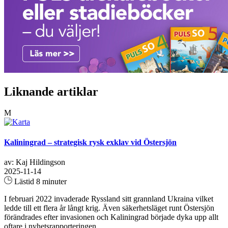
Liknande artiklar
M
Kaliningrad – strategisk rysk exklav vid Östersjön
av: Kaj Hildingson
2025-11-14
Lästid 8 minuter
I februari 2022 invaderade Ryssland sitt grannland Ukraina vilket
ledde till ett flera år långt krig. Även säkerhetsläget runt Östersjön
förändrades efter invasionen och Kaliningrad började dyka upp allt
oftare i nyhetsrapporteringen...