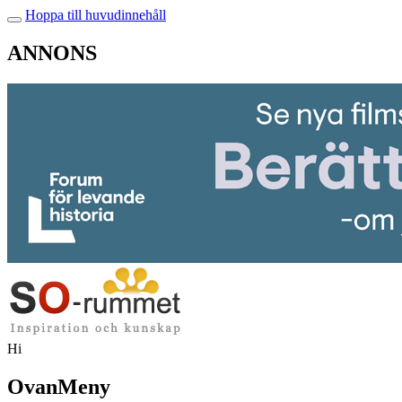
Hoppa till huvudinnehåll
ANNONS
Hi
OvanMeny