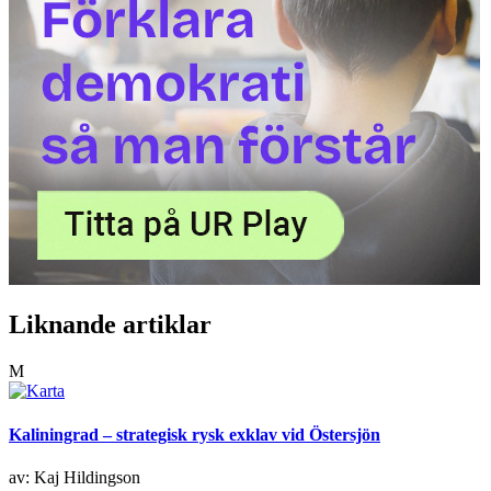
Liknande artiklar
M
Kaliningrad – strategisk rysk exklav vid Östersjön
av: Kaj Hildingson