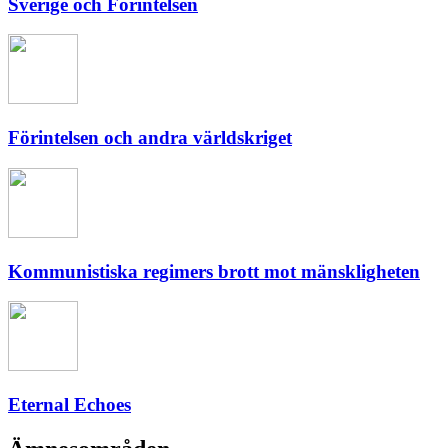
Sverige och Förintelsen
Förintelsen och andra världskriget
Kommunistiska regimers brott mot mänskligheten
Eternal Echoes