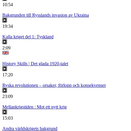
10:54
Bakgrunden till Rysslands invasion av Ukraina
19:34
Kalla kriget del 1: Tyskland
2:09
History Skills | Det glada 1920-talet
17:20
Ryska revolutionen – orsaker, förlopp och konsekvenser
23:09
Mellankrigstiden : Mot ett nytt krig
15:03
Andra världskrigets bakgrund