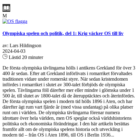
M
Olympiska spelen och politik, del 1: Krig väcker OS till liv
av: Lars Hildingson
2024-04-03
Lästid 20 minuter
De första olympiska tävlingarna hölls i antikens Grekland för över 3
400 år sedan. Efter att Grekland införlivats i romarriket förvaltades
traditionen vidare under romerskt styre. När sedan kristendomen
infördes i romarriket i slutet av 300-talet förbjöds de olympiska
spelen. Tävlingarna föll därefter mer eller mindre i glömska under 1
500 år, till slutet av 1800-talet då de återupptäcktes och återinfördes.
De första olympiska spelen i modern tid hölls 1896 i Aten, och har
därefter ägt rum vart fjärde år (med vissa undantag) på olika platser
runt om i världen. De olympiska tävlingarna förenar numera
idrottare över hela världen, men OS speglar också världshistoriens
politiska och ekonomiska förändringar. I den här artikeln berättas
framför allt om de olympiska spelens historia och utveckling i
modern tid – från OS i Aten 1896, till OS i Berlin 1936...