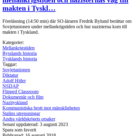
makten i Tyskl…
Föreläsning (14:50 min) där SO-läraren Fredrik Bylund berättar om
Sovjetunionen under mellankrigstiden och hur nazisterna kom till
makten i Tyskland.
Kategorier:
Mellankrigstiden
Rysslands historia
Tysklands historia
Taggar:
Sovjetunionen
Diktatur
Adolf Hitler
NSDAP
Flipped Classroom
Dokumentär och film
Nazityskland
Kommunistiska brott mot mänskligheten
Stalins utrensningar
Andra världskrigets orsaker
Senast uppdaterad: 3 augusti 2023
Spara som favorit
Publicerad: 16 augusti 2018