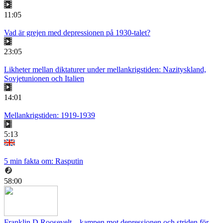
11:05
Vad är grejen med depressionen på 1930-talet?
23:05
Likheter mellan diktaturer under mellankrigstiden: Nazityskland,
Sovjetunionen och Italien
14:01
Mellankrigstiden: 1919-1939
5:13
5 min fakta om: Rasputin
58:00
Franklin D Roosevelt – kampen mot depressionen och striden för