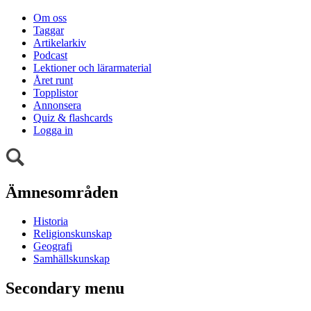
Om oss
Taggar
Artikelarkiv
Podcast
Lektioner och lärarmaterial
Året runt
Topplistor
Annonsera
Quiz & flashcards
Logga in
Ämnesområden
Historia
Religionskunskap
Geografi
Samhällskunskap
Secondary menu