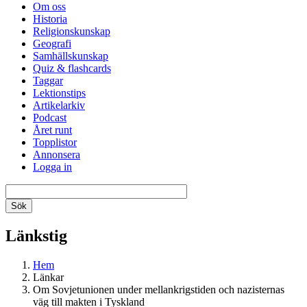
Om oss
Historia
Religionskunskap
Geografi
Samhällskunskap
Quiz & flashcards
Taggar
Lektionstips
Artikelarkiv
Podcast
Året runt
Topplistor
Annonsera
Logga in
Länkstig
Hem
Länkar
Om Sovjetunionen under mellankrigstiden och nazisternas
väg till makten i Tyskland