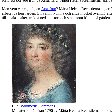
År 1793 började frun på Årsta gård, Märta Helena Reenstierna, skriva d
Men vem var egentligen
Årstafrun
? Märta Helena Reenstierna stiger 
arbetet på herrgården. En vanlig kvinna och ändå mycket ovanlig, efter
till smala spalter, teckna ned allt stort och smått som hände på gård
Bild:
Wikimedia Commons
Miniatyrporträtt från 1796 av Märta Helena Reenstierna, känd 