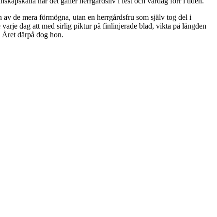
apskälla när det gäller herrgårdsliv i fest och vardag förr i tiden.
 av de mera förmögna, utan en herrgårdsfru som själv tog del i
arje dag att med sirlig piktur på finlinjerade blad, vikta på längden
. Året därpå dog hon.