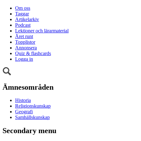
Om oss
Taggar
Artikelarkiv
Podcast
Lektioner och lärarmaterial
Året runt
Topplistor
Annonsera
Quiz & flashcards
Logga in
Ämnesområden
Historia
Religionskunskap
Geografi
Samhällskunskap
Secondary menu