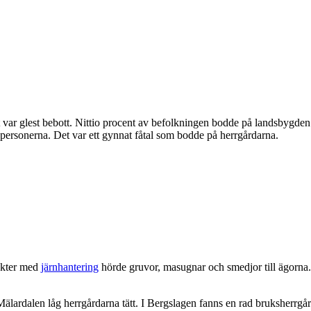
et var glest bebott. Nittio procent av befolkningen bodde på landsbygde
personerna. Det var ett gynnat fåtal som bodde på herrgårdarna.
rakter med
järnhantering
hörde gruvor, masugnar och smedjor till ägorna.
lardalen låg herrgårdarna tätt. I Bergslagen fanns en rad bruksherrgår