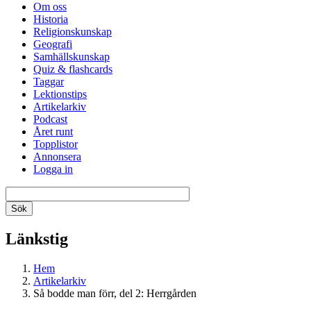
Om oss
Historia
Religionskunskap
Geografi
Samhällskunskap
Quiz & flashcards
Taggar
Lektionstips
Artikelarkiv
Podcast
Året runt
Topplistor
Annonsera
Logga in
Länkstig
Hem
Artikelarkiv
Så bodde man förr, del 2: Herrgården