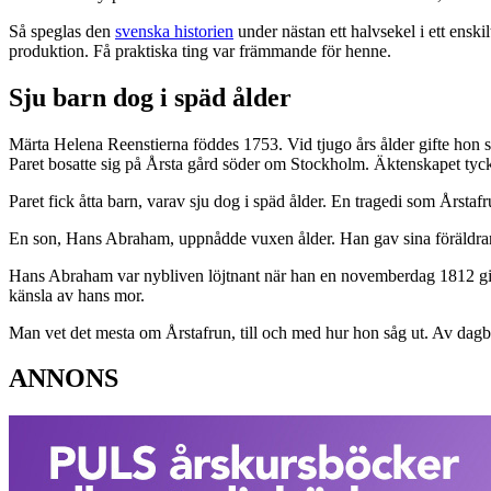
Så speglas den
svenska historien
under nästan ett halvsekel i ett ens
produktion. Få praktiska ting var främmande för henne.
Sju barn dog i späd ålder
Märta Helena Reenstierna föddes 1753. Vid tjugo års ålder gifte hon 
Paret bosatte sig på Årsta gård söder om Stockholm. Äktenskapet tycks
Paret fick åtta barn, varav sju dog i späd ålder. En tragedi som Årst
En son, Hans Abraham, uppnådde vuxen ålder. Han gav sina föräldrar 
Hans Abraham var nybliven löjtnant när han en novemberdag 1812 gick
känsla av hans mor.
Man vet det mesta om Årstafrun, till och med hur hon såg ut. Av dagb
ANNONS