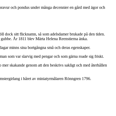
 bravur och pondus under många decennier en gård med ägor och
ll dock sitt flicknamn, så som adelsdamer brukade på den tiden.
rig gubbe. År 1811 blev Märta Helena Reenstierna änka.
ödsdagar minns sina bortgångna små och deras egenskaper.
man som var slarvig med pengar och som gärna roade sig friskt.
o mer skakande genom att den beskrivs sakligt och med återhållen
lomstergirlang i håret av miniatyrmålaren Rönngren 1796.