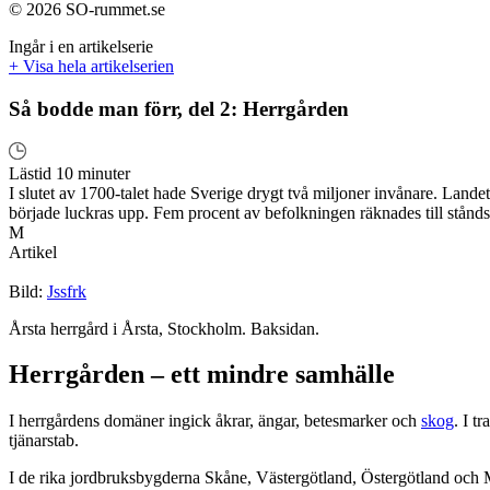
© 2026 SO-rummet.se
Ingår i en artikelserie
+ Visa hela artikelserien
Så bodde man förr, del 2: Herrgården
Lästid 10 minuter
I slutet av 1700-talet hade Sverige drygt två miljoner invånare. Land
började luckras upp. Fem procent av befolkningen räknades till stånds
M
Artikel
Bild:
Jssfrk
Årsta herrgård i Årsta, Stockholm. Baksidan.
Herrgården – ett mindre samhälle
I herrgårdens domäner ingick åkrar, ängar, betesmarker och
skog
. I t
tjänarstab.
I de rika jordbruksbygderna Skåne, Västergötland, Östergötland och Mä