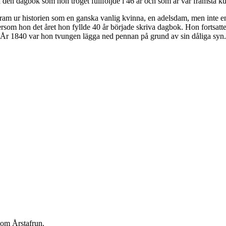
en dagbok som hon troget fullföljde i 46 år och som är vår främsta kunsk
fram ur historien som en ganska vanlig kvinna, en adelsdam, men inte en
som hon det året hon fyllde 40 år började skriva dagbok. Hon fortsatte v
en. År 1840 var hon tvungen lägga ned pennan på grund av sin dåliga syn
som Årstafrun.