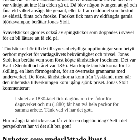
var viktigt att inte låta elden gå ut. Då blev någon tvungen att gå och
låna eld vilket ansågs lite genant, eller ta fram elddonet som bestod
av eldstål, flinta och fnöske. Fnösket fick man av eldfängda gamla
björksvampar, berättar Jonas Stolt.
Svavelstickor gjordes också av spingstickor som doppades i svavel
för att bli lättare att få eld på.
Tändstickor hör till de till synes obetydliga uppfinningar som betytt
oerhört mycket för vardagslivets bekvämlighet och trivsel. Jonas
Stolt kan berätta vem som först köpte tändstickor i socknen. Det var
Karl i Stenhult och året var 1836. Han köpte tändstickorna för 12
skilling, en liten förmögenhet, för att överraska grannarna med
underverket. De första tändstickorna kom från Tyskland, men när
den inhemska tillverkningen kom igång sjönk priset. Jonas Stolt
kommenterar:
I slutet av 1830-talet fick daglönaren tre lådor för
dagsverket och nu (1880) får han två hela packor för
samma arbete. Tänk vad vi har det gott.
Hur många tändsticksaskar får vi för en dagslön idag? Sett i det
perspektivet har vi det allt bra gott!
Nyheter som underlättade livet i