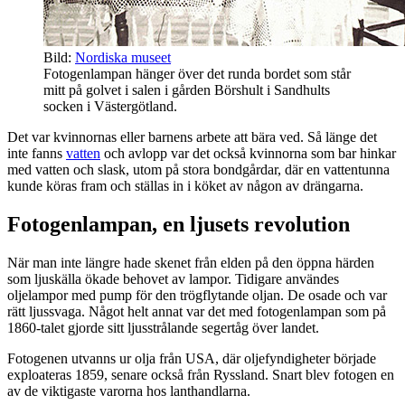
Bild:
Nordiska museet
Fotogenlampan hänger över det runda bordet som står
mitt på golvet i salen i gården Börshult i Sandhults
socken i Västergötland.
Det var kvinnornas eller barnens arbete att bära ved. Så länge det
inte fanns
vatten
och avlopp var det också kvinnorna som bar hinkar
med vatten och slask, utom på stora bondgårdar, där en vattentunna
kunde köras fram och ställas in i köket av någon av drängarna.
Fotogenlampan, en ljusets revolution
När man inte längre hade skenet från elden på den öppna härden
som ljuskälla ökade behovet av lampor. Tidigare användes
oljelampor med pump för den trögflytande oljan. De osade och var
rätt ljussvaga. Något helt annat var det med fotogenlampan som på
1860-talet gjorde sitt ljusstrålande segertåg över landet.
Fotogenen utvanns ur olja från USA, där oljefyndigheter började
exploateras 1859, senare också från Ryssland. Snart blev fotogen en
av de viktigaste varorna hos lanthandlarna.