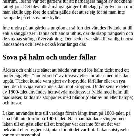
husrum. Ibland var det gårdens tur att härbärgera något av socknens
fattighjon. Det blev alltså många gånger fullbelagt på golvet och om
man skulle upp före de andra gällde det att se sig för så man inte
trampade på ett sovande bylte.
Inte undra på att gårdens ungdomar så fort det vårades flyttade ut till
enkla sängplatser i fähus och andra uthus, där de slapp trängseln och
de vuxnas stränga övervakning. Den seden var särskilt vanlig i norra
landsänden och levde också kvar längst där.
Sova på halm och under fällar
Äldsta och enklaste sättet att bädda var med lös halm täckt med ett
underlägg eller "underbreda" av trasväv eller fårfällar med ullsidan
uppåt. Täcket kunde vara gjort av hopsydda fårfällar eller en rya
med den lurviga värmande sidan mot kroppen. Under senare delen
av 1800-talet användes hemvävda madrassvar fyllda med halm till
madrasser, kuddarna stoppades med blånor (delar av lin eller hampa)
och trasor.
Lakan användes inte till vardags förrän långt fram på 1800-talet, på
sina håll inte förrän på 1900-talet. När man bäddade sängen med
lakan till en gäst eller till ett brudpar var det inte för att det var
bekvämt eller hygieniskt, utan för att det var fint. Lakansutstyrseln
var en statussymbol.