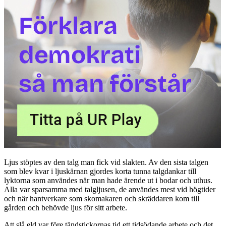
Ljus stöptes av den talg man fick vid slakten. Av den sista talgen
som blev kvar i ljuskärnan gjordes korta tunna talgdankar till
lyktorna som användes när man hade ärende ut i bodar och uthus.
Alla var sparsamma med talgljusen, de användes mest vid högtider
och när hantverkare som skomakaren och skräddaren kom till
gården och behövde ljus för sitt arbete.
Att slå eld var före tändstickornas tid ett tidsödande arbete och det