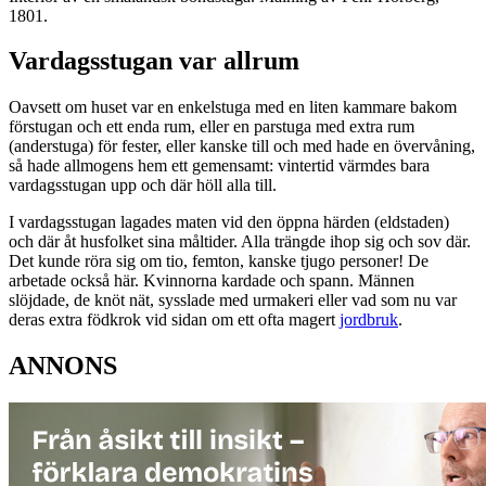
1801.
Vardagsstugan var allrum
Oavsett om huset var en enkelstuga med en liten kammare bakom
förstugan och ett enda rum, eller en parstuga med extra rum
(anderstuga) för fester, eller kanske till och med hade en övervåning,
så hade allmogens hem ett gemensamt: vintertid värmdes bara
vardagsstugan upp och där höll alla till.
I vardagsstugan lagades maten vid den öppna härden (eldstaden)
och där åt husfolket sina måltider. Alla trängde ihop sig och sov där.
Det kunde röra sig om tio, femton, kanske tjugo personer! De
arbetade också här. Kvinnorna kardade och spann. Männen
slöjdade, de knöt nät, sysslade med urmakeri eller vad som nu var
deras extra födkrok vid sidan om ett ofta magert
jordbruk
.
ANNONS