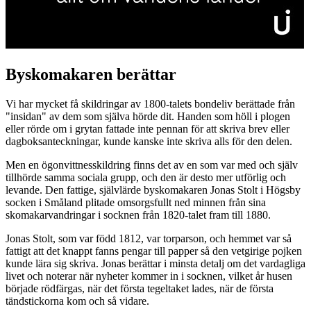
Byskomakaren berättar
Vi har mycket få skildringar av 1800-talets bondeliv berättade från
"insidan" av dem som själva hörde dit. Handen som höll i plogen
eller rörde om i grytan fattade inte pennan för att skriva brev eller
dagboksanteckningar, kunde kanske inte skriva alls för den delen.
Men en ögonvittnesskildring finns det av en som var med och själv
tillhörde samma sociala grupp, och den är desto mer utförlig och
levande. Den fattige, självlärde byskomakaren Jonas Stolt i Högsby
socken i Småland plitade omsorgsfullt ned minnen från sina
skomakarvandringar i socknen från 1820-talet fram till 1880.
Jonas Stolt, som var född 1812, var torparson, och hemmet var så
fattigt att det knappt fanns pengar till papper så den vetgirige pojken
kunde lära sig skriva. Jonas berättar i minsta detalj om det vardagliga
livet och noterar när nyheter kommer in i socknen, vilket år husen
började rödfärgas, när det första tegeltaket lades, när de första
tändstickorna kom och så vidare.