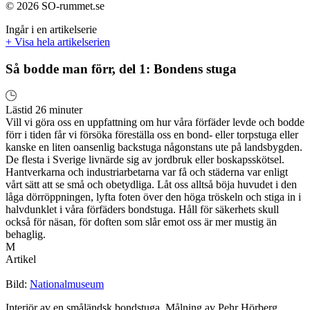
© 2026 SO-rummet.se
Ingår i en artikelserie
+ Visa hela artikelserien
Så bodde man förr, del 1: Bondens stuga
Lästid 26 minuter
Vill vi göra oss en uppfattning om hur våra förfäder levde och bodde
förr i tiden får vi försöka föreställa oss en bond- eller torpstuga eller
kanske en liten oansenlig backstuga någonstans ute på landsbygden.
De flesta i Sverige livnärde sig av jordbruk eller boskapsskötsel.
Hantverkarna och industriarbetarna var få och städerna var enligt
vårt sätt att se små och obetydliga. Låt oss alltså böja huvudet i den
låga dörröppningen, lyfta foten över den höga tröskeln och stiga in i
halvdunklet i våra förfäders bondstuga. Håll för säkerhets skull
också för näsan, för doften som slår emot oss är mer mustig än
behaglig.
M
Artikel
Bild:
Nationalmuseum
Interiör av en småländsk bondstuga. Målning av Pehr Hörberg,