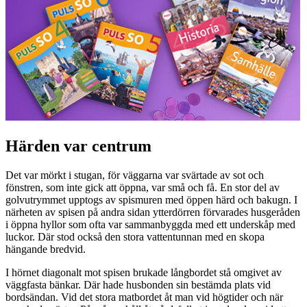
Härden var centrum
Det var mörkt i stugan, för väggarna var svärtade av sot och
fönstren, som inte gick att öppna, var små och få. En stor del av
golvutrymmet upptogs av spismuren med öppen härd och bakugn. I
närheten av spisen på andra sidan ytterdörren förvarades husgeråden
i öppna hyllor som ofta var sammanbyggda med ett underskåp med
luckor. Där stod också den stora vattentunnan med en skopa
hängande bredvid.
I hörnet diagonalt mot spisen brukade långbordet stå omgivet av
väggfasta bänkar. Där hade husbonden sin bestämda plats vid
bordsändan. Vid det stora matbordet åt man vid högtider och när