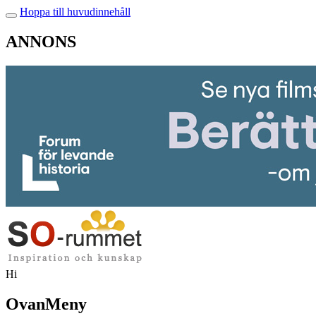
Hoppa till huvudinnehåll
ANNONS
Hi
OvanMeny