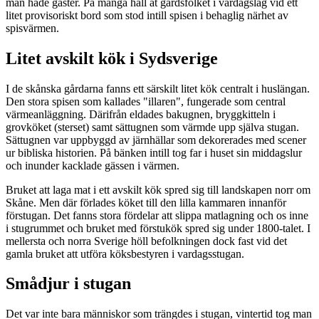
man hade gäster. På många håll åt gårdsfolket i vardagslag vid ett
litet provisoriskt bord som stod intill spisen i behaglig närhet av
spisvärmen.
Litet avskilt kök i Sydsverige
I de skånska gårdarna fanns ett särskilt litet kök centralt i huslängan.
Den stora spisen som kallades "illaren", fungerade som central
värmeanläggning. Därifrån eldades bakugnen, bryggkitteln i
grovköket (sterset) samt sättugnen som värmde upp själva stugan.
Sättugnen var uppbyggd av järnhällar som dekorerades med scener
ur bibliska historien. På bänken intill tog far i huset sin middagslur
och inunder kacklade gässen i värmen.
Bruket att laga mat i ett avskilt kök spred sig till landskapen norr om
Skåne. Men där förlades köket till den lilla kammaren innanför
förstugan. Det fanns stora fördelar att slippa matlagning och os inne
i stugrummet och bruket med förstukök spred sig under 1800-talet. I
mellersta och norra Sverige höll befolkningen dock fast vid det
gamla bruket att utföra köksbestyren i vardagsstugan.
Smådjur i stugan
Det var inte bara människor som trängdes i stugan, vintertid tog man