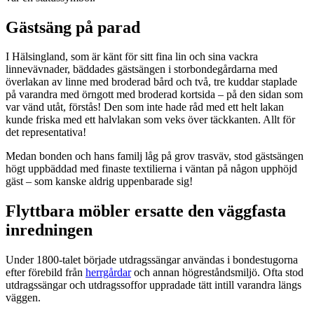
Gästsäng på parad
I Hälsingland, som är känt för sitt fina lin och sina vackra
linnevävnader, bäddades gästsängen i storbondegårdarna med
överlakan av linne med broderad bård och två, tre kuddar staplade
på varandra med örngott med broderad kortsida – på den sidan som
var vänd utåt, förstås! Den som inte hade råd med ett helt lakan
kunde friska med ett halvlakan som veks över täckkanten. Allt för
det representativa!
Medan bonden och hans familj låg på grov trasväv, stod gästsängen
högt uppbäddad med finaste textilierna i väntan på någon upphöjd
gäst – som kanske aldrig uppenbarade sig!
Flyttbara möbler ersatte den väggfasta
inredningen
Under 1800-talet började utdragssängar användas i bondestugorna
efter förebild från
herrgårdar
och annan högreståndsmiljö. Ofta stod
utdragssängar och utdragssoffor uppradade tätt intill varandra längs
väggen.