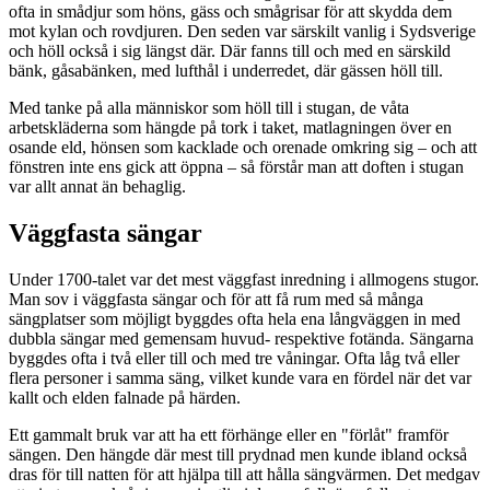
ofta in smådjur som höns, gäss och smågrisar för att skydda dem
mot kylan och rovdjuren. Den seden var särskilt vanlig i Sydsverige
och höll också i sig längst där. Där fanns till och med en särskild
bänk, gåsabänken, med lufthål i underredet, där gässen höll till.
Med tanke på alla människor som höll till i stugan, de våta
arbetskläderna som hängde på tork i taket, matlagningen över en
osande eld, hönsen som kacklade och orenade omkring sig – och att
fönstren inte ens gick att öppna – så förstår man att doften i stugan
var allt annat än behaglig.
Väggfasta sängar
Under 1700-talet var det mest väggfast inredning i allmogens stugor.
Man sov i väggfasta sängar och för att få rum med så många
sängplatser som möjligt byggdes ofta hela ena långväggen in med
dubbla sängar med gemensam huvud- respektive fotända. Sängarna
byggdes ofta i två eller till och med tre våningar. Ofta låg två eller
flera personer i samma säng, vilket kunde vara en fördel när det var
kallt och elden falnade på härden.
Ett gammalt bruk var att ha ett förhänge eller en "förlåt" framför
sängen. Den hängde där mest till prydnad men kunde ibland också
dras för till natten för att hjälpa till att hålla sängvärmen. Det medgav