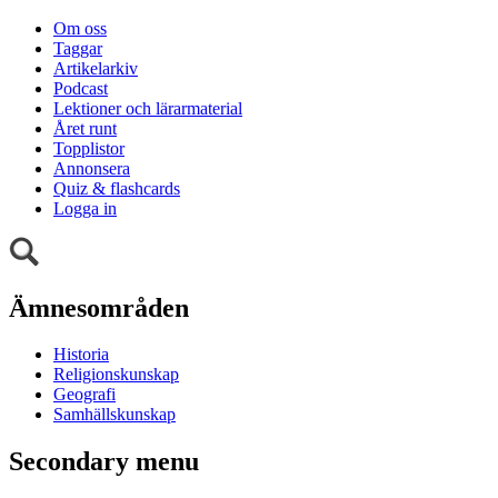
Om oss
Taggar
Artikelarkiv
Podcast
Lektioner och lärarmaterial
Året runt
Topplistor
Annonsera
Quiz & flashcards
Logga in
Ämnesområden
Historia
Religionskunskap
Geografi
Samhällskunskap
Secondary menu