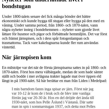
bondstugan
Under 1800-talets senare del fick många bönder det bättre
ekonomiskt och kunde bygga till stugan eller bygga på den med en
våning. Under samma period, från 1860- och 1870-talen, vann
några nyheter insteg i bondehemmen – nyheter som gjorde livet
lättare för husmor och pigor och förbättrade hemmiljön. Det var först
och främst järnspisen, och i dess spår fotogenlampan och
trasmattorna. Tack vare kakelugnarna kunde fler rum användas
vintertid.
När järnspisen kom
En milstolpe var det när de första järnspisarna sattes in på 1860- och
1870-talen. Först hos mera välbärgade, medan de som hade sämre
ställt och bodde i mer avlägsna trakter lagade mat över öppen eld
långt in på 1900-talet. Så här berättar en man från Liden i Medelpad:
I min barndom fanns inga spisar av järn. Först när jag
var 10-12 år kom de i bruk och de blev inte vanliga
förrän jag var 20-30 år. Hos en del dröjde det ända till
1930-talet, som hos Pelle Åslund i Västanå. Där satte
man in spis i sommarstugan 1937, och detta mot Pelles