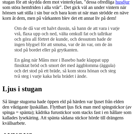
stugan för att skydda dem mot vinterkylan, "dessa ofredliga
husdjur
som störa hemfriden i alla vrår". Det gick väl an under vintern när
hönsen satt stilla i sin bur och bara kom ut när man strödde en näve
korn åt dem, men på vårkanten blev det ett annat liv på dem!
Om de då var ett halvt dussin, så hann de att vara i varje
vrå, flaxa upp och ned, välta omkull fat och tallrikar
och göra all förtret de kunde, och dessutom hade de
ingen blygsel för att smutsa, var de än var, om de än
stod på bordet eller på grytkanten.
En gång när Måns mor i Basebo hade klappat upp
finsiktat bröd och smort det med äggblomma (äggula)
och det stod på ett bräde, så kom stora hönan och steg
två steg i varje kaka hela brädet i ände.
Ljus i stugan
Så länge stugorna hade öppen eld på härden var ljuset från elden
den viktigaste ljuskällan. Flyttbart ljus fick man med spingstickor (av
spinga = spänta); kådrika furustickor som stacks fast i en hållare som
kallades lysekäring. Att spänta sådana stickor hörde till drängens
kvällsarbete.