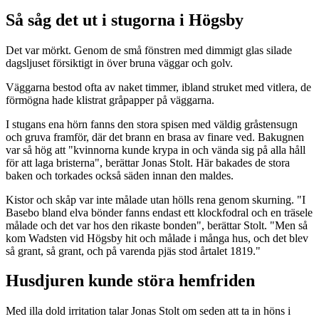
Så såg det ut i stugorna i Högsby
Det var mörkt. Genom de små fönstren med dimmigt glas silade
dagsljuset försiktigt in över bruna väggar och golv.
Väggarna bestod ofta av naket timmer, ibland struket med vitlera, de
förmögna hade klistrat gråpapper på väggarna.
I stugans ena hörn fanns den stora spisen med väldig gråstensugn
och gruva framför, där det brann en brasa av finare ved. Bakugnen
var så hög att "kvinnorna kunde krypa in och vända sig på alla håll
för att laga bristerna", berättar Jonas Stolt. Här bakades de stora
baken och torkades också säden innan den maldes.
Kistor och skåp var inte målade utan hölls rena genom skurning. "I
Basebo bland elva bönder fanns endast ett klockfodral och en träsele
målade och det var hos den rikaste bonden", berättar Stolt. "Men så
kom Wadsten vid Högsby hit och målade i många hus, och det blev
så grant, så grant, och på varenda pjäs stod årtalet 1819."
Husdjuren kunde störa hemfriden
Med illa dold irritation talar Jonas Stolt om seden att ta in höns i