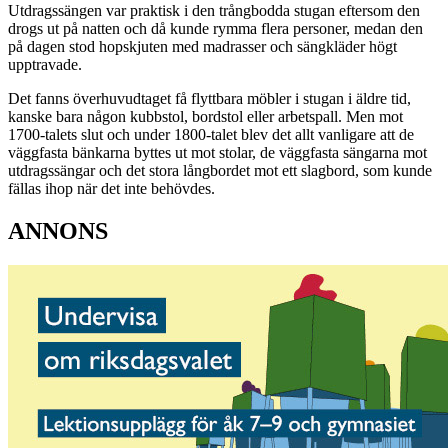
Utdragssängen var praktisk i den trångbodda stugan eftersom den
drogs ut på natten och då kunde rymma flera personer, medan den
på dagen stod hopskjuten med madrasser och sängkläder högt
upptravade.
Det fanns överhuvudtaget få flyttbara möbler i stugan i äldre tid,
kanske bara någon kubbstol, bordstol eller arbetspall. Men mot
1700-talets slut och under 1800-talet blev det allt vanligare att de
väggfasta bänkarna byttes ut mot stolar, de väggfasta sängarna mot
utdragssängar och det stora långbordet mot ett slagbord, som kunde
fällas ihop när det inte behövdes.
ANNONS