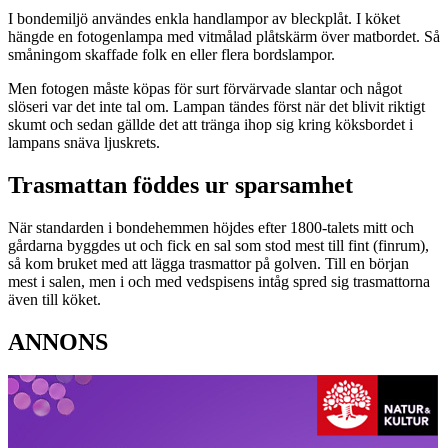
I bondemiljö användes enkla handlampor av bleckplåt. I köket
hängde en fotogenlampa med vitmålad plåtskärm över matbordet. Så
småningom skaffade folk en eller flera bordslampor.
Men fotogen måste köpas för surt förvärvade slantar och något
slöseri var det inte tal om. Lampan tändes först när det blivit riktigt
skumt och sedan gällde det att tränga ihop sig kring köksbordet i
lampans snäva ljuskrets.
Trasmattan föddes ur sparsamhet
När standarden i bondehemmen höjdes efter 1800-talets mitt och
gårdarna byggdes ut och fick en sal som stod mest till fint (finrum),
så kom bruket med att lägga trasmattor på golven. Till en början
mest i salen, men i och med vedspisens intåg spred sig trasmattorna
även till köket.
ANNONS