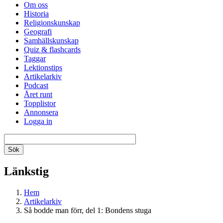
Om oss
Historia
Religionskunskap
Geografi
Samhällskunskap
Quiz & flashcards
Taggar
Lektionstips
Artikelarkiv
Podcast
Året runt
Topplistor
Annonsera
Logga in
Länkstig
Hem
Artikelarkiv
Så bodde man förr, del 1: Bondens stuga