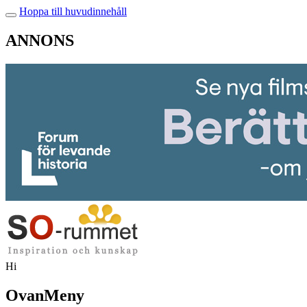
Hoppa till huvudinnehåll
ANNONS
Hi
OvanMeny