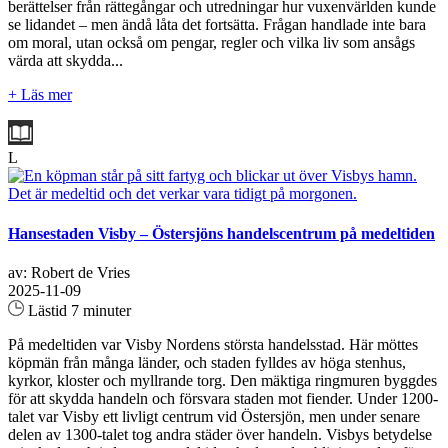
berättelser från rättegångar och utredningar hur vuxenvärlden kunde
se lidandet – men ändå låta det fortsätta. Frågan handlade inte bara
om moral, utan också om pengar, regler och vilka liv som ansågs
värda att skydda...
+ Läs mer
L
Hansestaden Visby – Östersjöns handelscentrum på medeltiden
av: Robert de Vries
2025-11-09
Lästid 7 minuter
På medeltiden var Visby Nordens största handelsstad. Här möttes
köpmän från många länder, och staden fylldes av höga stenhus,
kyrkor, kloster och myllrande torg. Den mäktiga ringmuren byggdes
för att skydda handeln och försvara staden mot fiender. Under 1200-
talet var Visby ett livligt centrum vid Östersjön, men under senare
delen av 1300-talet tog andra städer över handeln. Visbys betydelse