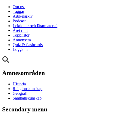
Om oss
Taggar
Artikelarkiv
Podcast
Lektioner och lärarmaterial
Året runt
Topplistor
Annonsera
Quiz & flashcards
Logga in
Ämnesområden
Historia
Religionskunskap
Geografi
Samhällskunskap
Secondary menu