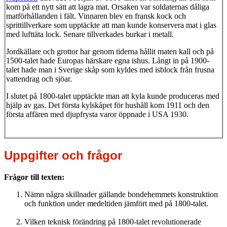
kom på ett nytt sätt att lagra mat. Orsaken var soldaternas dåliga
matförhållanden i fält. Vinnaren blev en fransk kock och
sprittillverkare som upptäckte att man kunde konservera mat i glas
med lufttäta lock. Senare tillverkades burkar i metall.
Jordkällare och grottor har genom tiderna hållit maten kall och på
1500-talet hade Europas härskare egna ishus. Långt in på 1900-
talet hade man i Sverige skåp som kyldes med isblock från frusna
vattendrag och sjöar.
I slutet på 1800-talet upptäckte man att kyla kunde produceras med
hjälp av gas. Det första kylskåpet för hushåll kom 1911 och den
första affären med djupfrysta varor öppnade i USA 1930.
Uppgifter och frågor
Frågor till texten:
Nämn några skillnader gällande bondehemmets konstruktion
och funktion under medeltiden jämfört med på 1800-talet.
Vilken teknisk förändring på 1800-talet revolutionerade