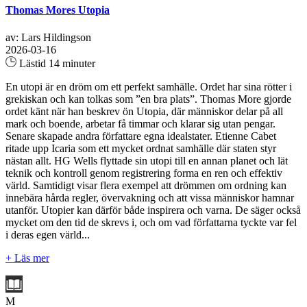
Thomas Mores Utopia
av: Lars Hildingson
2026-03-16
Lästid 14 minuter
En utopi är en dröm om ett perfekt samhälle. Ordet har sina rötter i
grekiskan och kan tolkas som ”en bra plats”. Thomas More gjorde
ordet känt när han beskrev ön Utopia, där människor delar på all
mark och boende, arbetar få timmar och klarar sig utan pengar.
Senare skapade andra författare egna idealstater. Etienne Cabet
ritade upp Icaria som ett mycket ordnat samhälle där staten styr
nästan allt. HG Wells flyttade sin utopi till en annan planet och lät
teknik och kontroll genom registrering forma en ren och effektiv
värld. Samtidigt visar flera exempel att drömmen om ordning kan
innebära hårda regler, övervakning och att vissa människor hamnar
utanför. Utopier kan därför både inspirera och varna. De säger också
mycket om den tid de skrevs i, och om vad författarna tyckte var fel
i deras egen värld...
+ Läs mer
M