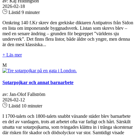
av: Kaj Hildingson
2026-02-18
Lästid 9 minuter
Omkring 140 f.Kr skrev den grekiske diktaren Antipatros från Sidon
en lista om imponerande byggnadsverk. Listan som skrevs blev –
med en senare ändring – grunden för begreppet ”världens sju
underverk”. Det finns flera listor, både äldre och yngre, men denna
är den mest klassiska...
+ Läs mer
M
Sotarpojkar och annat barnarbete
av: Jan-Olof Fallström
2026-02-12
Lästid 10 minuter
I 1700-talets och 1800-talets snabbt växande städer blev barnarbete
en del av vardagen, trots att arbetet ofta var farligt och hårt. Särskilt
utsatta var sotarpojkarna, som tvingades klättra in i trånga skorstenar
där risken för skador och dödsolyckor var stor. Samtidigt visade