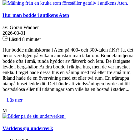
Hur man bodde i antikens Aten
av: Göran Wadner
2026-03-01
Lästid 8 minuter
Hur bodde människorna i Aten på 400- och 300-talen f.Kr? Ja, det
beror verkligen på vilka människor man talar om. Bondefamiljerna
bodde ofta i små, runda hyddor av flätverk och lera. De fattigaste
levde i bergshålor. Andra bodde i riktiga hus, men de var mycket
enkla. I regel hade dessa hus en våning med två eller tre små rum.
Ibland hade de en övervåning med ett eller två rum. En trätrappa
utanpå huset ledde dit. Det hände att vindsvåningen hyrdes ut till
bostadslösa eller till utlänningar som ville ha en bostad i staden...
+ Läs mer
M
Världens sju underverk