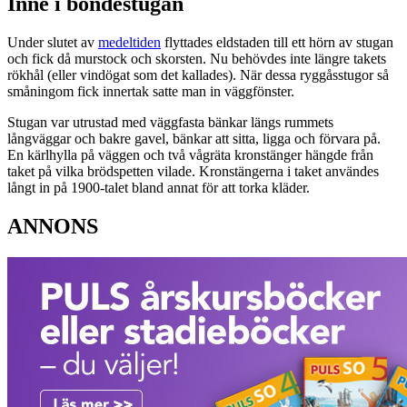
Inne i bondestugan
Under slutet av
medeltiden
flyttades eldstaden till ett hörn av stugan
och fick då murstock och skorsten. Nu behövdes inte längre takets
rökhål (eller vindögat som det kallades). När dessa ryggåsstugor så
småningom fick innertak satte man in väggfönster.
Stugan var utrustad med väggfasta bänkar längs rummets
långväggar och bakre gavel, bänkar att sitta, ligga och förvara på.
En kärlhylla på väggen och två vågräta kronstänger hängde från
taket på vilka brödspetten vilade. Kronstängerna i taket användes
långt in på 1900-talet bland annat för att torka kläder.
ANNONS