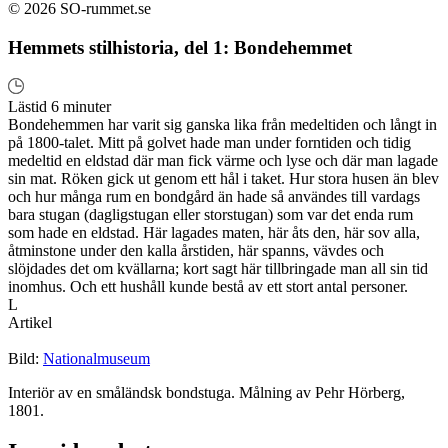
© 2026 SO-rummet.se
Hemmets stilhistoria, del 1: Bondehemmet
Lästid 6 minuter
Bondehemmen har varit sig ganska lika från medeltiden och långt in
på 1800-talet. Mitt på golvet hade man under forntiden och tidig
medeltid en eldstad där man fick värme och lyse och där man lagade
sin mat. Röken gick ut genom ett hål i taket. Hur stora husen än blev
och hur många rum en bondgård än hade så användes till vardags
bara stugan (dagligstugan eller storstugan) som var det enda rum
som hade en eldstad. Här lagades maten, här åts den, här sov alla,
åtminstone under den kalla årstiden, här spanns, vävdes och
slöjdades det om kvällarna; kort sagt här tillbringade man all sin tid
inomhus. Och ett hushåll kunde bestå av ett stort antal personer.
L
Artikel
Bild:
Nationalmuseum
Interiör av en småländsk bondstuga. Målning av Pehr Hörberg,
1801.