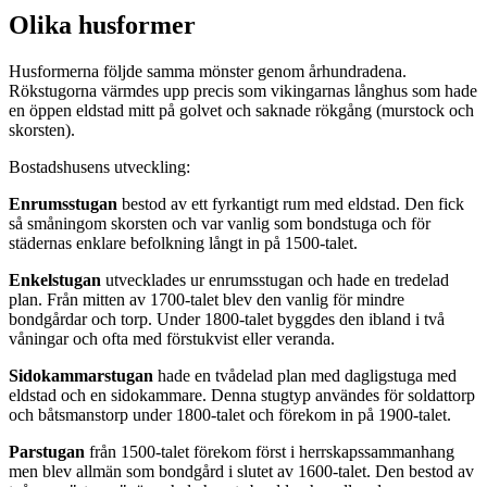
Olika husformer
Husformerna följde samma mönster genom århundradena.
Rökstugorna värmdes upp precis som vikingarnas långhus som hade
en öppen eldstad mitt på golvet och saknade rökgång (murstock och
skorsten).
Bostadshusens utveckling:
Enrumsstugan
bestod av ett fyrkantigt rum med eldstad. Den fick
så småningom skorsten och var vanlig som bondstuga och för
städernas enklare befolkning långt in på 1500-talet.
Enkelstugan
utvecklades ur enrumsstugan och hade en tredelad
plan. Från mitten av 1700-talet blev den vanlig för mindre
bondgårdar och torp. Under 1800-talet byggdes den ibland i två
våningar och ofta med förstukvist eller veranda.
Sidokammarstugan
hade en tvådelad plan med dagligstuga med
eldstad och en sidokammare. Denna stugtyp användes för soldattorp
och båtsmanstorp under 1800-talet och förekom in på 1900-talet.
Parstugan
från 1500-talet förekom först i herrskapssammanhang
men blev allmän som bondgård i slutet av 1600-talet. Den bestod av