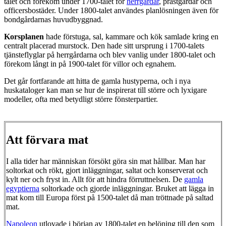
talet och förekom under 1700-talet för
herrgårdar
, prästgårdar och
officersbostäder. Under 1800-talet användes planlösningen även för
bondgårdarnas huvudbyggnad.
Korsplanen
hade förstuga, sal, kammare och kök samlade kring en
centralt placerad murstock. Den hade sitt ursprung i 1700-talets
tjänsteflyglar på herrgårdarna och blev vanlig under 1800-talet och
förekom långt in på 1900-talet för villor och egnahem.
Det går fortfarande att hitta de gamla hustyperna, och i nya
huskataloger kan man se hur de inspirerat till större och lyxigare
modeller, ofta med betydligt större fönsterpartier.
Att förvara mat
I alla tider har människan försökt göra sin mat hållbar. Man har
soltorkat och rökt, gjort inläggningar, saltat och konserverat och
kylt ner och fryst in. Allt för att hindra förruttnelsen. De
gamla
egyptierna
soltorkade och gjorde inläggningar. Bruket att lägga in
mat kom till Europa först på 1500-talet då man tröttnade på saltad
mat.
Napoleon
utlovade i början av 1800-talet en belöning till den som