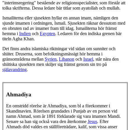
"interimsregering" bestående av religionsspecialister, som förstår att
tolka skrifterna. Dessa ledare bär titlar som ayatollah och mullah.
Ismailiterna eller sjusekten hyllar en annan imam, nämligen den
sjunde imamen i ordningen, Ismail. Sjusekten räknar dessutom med
en obruten rad av imamer fram till idag. Ismailiterna hör främst
hemma i
Indien
och
Egypten
. Ledaren för den indiska grenen bär
titeln Agha Khan.
Det finns andra islamiska riktningar vid sidan om sunniter och
shiiter. Druserna, som befolkningsmässigt hör hemma i
gränsområdena mellan
Syrien
,
Libanon
och
Israel
, står nära den
shiitiska sjusekten men skiljer sig främst genom sin tro på
själavandring
.
Ahmadiya
En omstridd rörelse är Ahmadiya, som bl a förekommer i
Skandinavien. Rörelsen grundades i Punjab av en person vid
namn Ahmad, som år 1891 förklarade sig vara imamen Mandi.
Senare sa han sig också vara den återkomne
Jesus
. Efter
Ahmads död valdes en ställföreträdare, kalif, som vissa anser