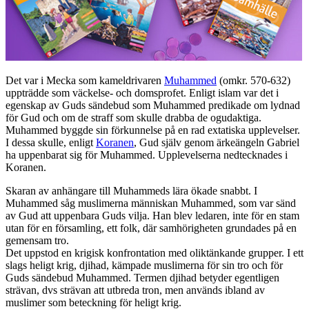
Det var i Mecka som kameldrivaren
Muhammed
(omkr. 570-632)
uppträdde som väckelse- och domsprofet. Enligt islam var det i
egenskap av Guds sändebud som Muhammed predikade om lydnad
för Gud och om de straff som skulle drabba de ogudaktiga.
Muhammed byggde sin förkunnelse på en rad extatiska upplevelser.
I dessa skulle, enligt
Koranen
, Gud själv genom ärkeängeln Gabriel
ha uppenbarat sig för Muhammed. Upplevelserna nedtecknades i
Koranen.
Skaran av anhängare till Muhammeds lära ökade snabbt. I
Muhammed såg muslimerna människan Muhammed, som var sänd
av Gud att uppenbara Guds vilja. Han blev ledaren, inte för en stam
utan för en församling, ett folk, där samhörigheten grundades på en
gemensam tro.
Det uppstod en krigisk konfrontation med oliktänkande grupper. I ett
slags heligt krig, djihad, kämpade muslimerna för sin tro och för
Guds sändebud Muhammed. Termen djihad betyder egentligen
strävan, dvs strävan att utbreda tron, men används ibland av
muslimer som beteckning för heligt krig.