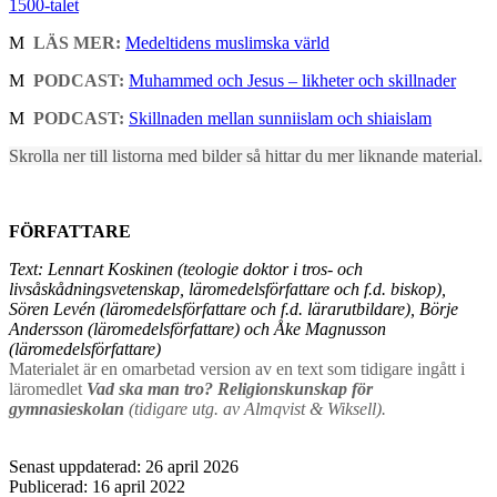
1500-talet
M
LÄS MER:
Medeltidens muslimska värld
M
PODCAST:
Muhammed och Jesus – likheter och skillnader
M
PODCAST:
Skillnaden mellan sunniislam och shiaislam
Skrolla ner till listorna med bilder så hittar du mer liknande material.
FÖRFATTARE
Text: Lennart Koskinen (teologie doktor i tros- och
livsåskådningsvetenskap, läromedelsförfattare och f.d. biskop),
Sören Levén (läromedelsförfattare och f.d. lärarutbildare), Börje
Andersson (läromedelsförfattare) och Åke Magnusson
(läromedelsförfattare)
Materialet är en omarbetad version av en text som tidigare ingått i
läromedlet
Vad ska man tro? Religionskunskap för
gymnasieskolan
(tidigare utg. av Almqvist & Wiksell).
Senast uppdaterad: 26 april 2026
Publicerad: 16 april 2022