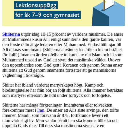
Shiiterna
utgör idag 10-15 procent av världens muslimer. De anser
att Muhammeds kusin Ali, enligt sunniterna den fjärde kalifen, var
den förste rättmätige ledaren efter Muhammed. Endast ättlingar till
Ali räknas som imam. (Shiiterna använder ledartiteln imam i stället
för kalif.) Imamen är den ofelbare tolkaren av rätt islam och liksom
Muhammed utsedd av Gud att styra det muslimska väldet. Utöver
den uppenbarelse som Gud gett i Koranen och genom Sunna anser
shiiterna att Gud genom imamerna fortsätter att ge människorna
vägledning i trosfrågor.
Shiiter har ibland värderat martyrskapet högt. Kamp och
blodsutgjutelse har från början följt shiiterna. Alla imamer betraktas
som martyrer eftersom de lidit under förtryck och förföljelse.
Shiiterna har många förgreningar. Imamiterna eller tolvsekten
förekommer mest i
Iran
. De anser att Alis siste arvinge, den tolfte
imamen Mandi, som försvann år 878, fortfarande lever i ett
utomvärldsligt liv. Man väntar på att han ska komma tillbaka och
upprätta Guds rike. Till dess ska muslimerna styras av en