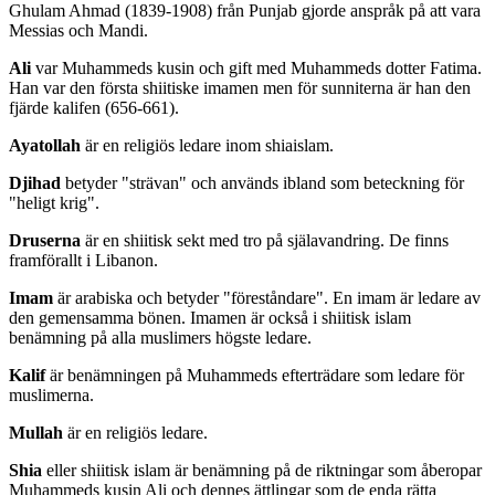
Ghulam Ahmad (1839-1908) från Punjab gjorde anspråk på att vara
Messias och Mandi.
Ali
var Muhammeds kusin och gift med Muhammeds dotter Fatima.
Han var den första shiitiske imamen men för sunniterna är han den
fjärde kalifen (656-661).
Ayatollah
är en religiös ledare inom shiaislam.
Djihad
betyder "strävan" och används ibland som beteckning för
"heligt krig".
Druserna
är en shiitisk sekt med tro på själavandring. De finns
framförallt i Libanon.
Imam
är arabiska och betyder "föreståndare". En imam är ledare av
den gemensamma bönen. Imamen är också i shiitisk islam
benämning på alla muslimers högste ledare.
Kalif
är benämningen på Muhammeds efterträdare som ledare för
muslimerna.
Mullah
är en religiös ledare.
Shia
eller shiitisk islam är benämning på de riktningar som åberopar
Muhammeds kusin Ali och dennes ättlingar som de enda rätta