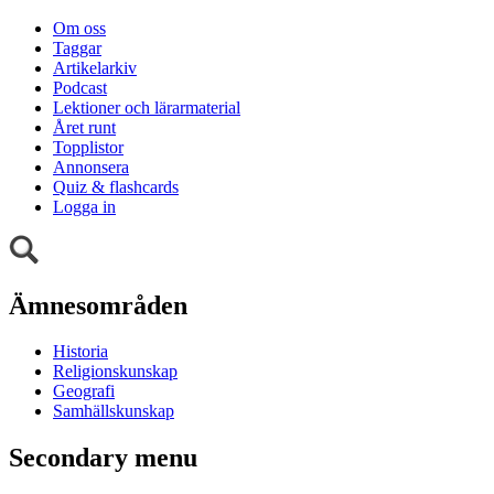
Om oss
Taggar
Artikelarkiv
Podcast
Lektioner och lärarmaterial
Året runt
Topplistor
Annonsera
Quiz & flashcards
Logga in
Ämnesområden
Historia
Religionskunskap
Geografi
Samhällskunskap
Secondary menu