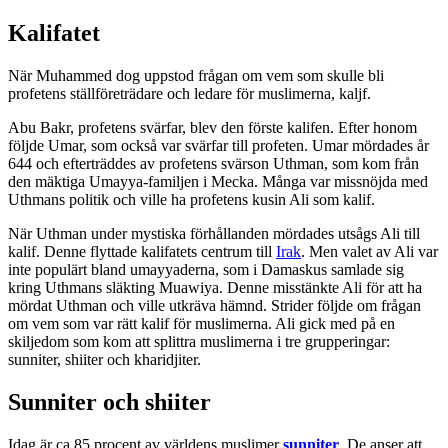
Kalifatet
När Muhammed dog uppstod frågan om vem som skulle bli
profetens ställföreträdare och ledare för muslimerna, kaljf.
Abu Bakr, profetens svärfar, blev den förste kalifen. Efter honom
följde Umar, som också var svärfar till profeten. Umar mördades år
644 och efterträddes av profetens svärson Uthman, som kom från
den mäktiga Umayya-familjen i Mecka. Många var missnöjda med
Uthmans politik och ville ha profetens kusin Ali som kalif.
När Uthman under mystiska förhållanden mördades utsågs Ali till
kalif. Denne flyttade kalifatets centrum till
Irak
. Men valet av Ali var
inte populärt bland umayyaderna, som i Damaskus samlade sig
kring Uthmans släkting Muawiya. Denne misstänkte Ali för att ha
mördat Uthman och ville utkräva hämnd. Strider följde om frågan
om vem som var rätt kalif för muslimerna. Ali gick med på en
skiljedom som kom att splittra muslimerna i tre grupperingar:
sunniter, shiiter och kharidjiter.
Sunniter och shiiter
Idag är ca 85 procent av världens muslimer
sunniter
. De anser att