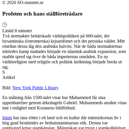
© 2026 SO-rummet.se
Profeten och hans ställföreträdare
Lästid 8 minuter
Två stormakter behärskade världspolitiken på 600-talet, det
bysantinska (östromerska) kejsardömet och det persiska väldet. Mitt
emellan dessa låg den arabiska halvön. När de båda stormakternas
inbördes kamp mattades började en islamisk-arabisk expansion, som
snabbt spred sig över de båda imperiernas områden. En ny
världsreligion med religiös och politisk inriktning började breda ut
sig.
S
Artikel
Bild:
New York Public Library
En målning från 1500-talet visar hur Muhammed får sina
uppenbarelser genom ärkeängeln Gabriel. Muhammeds ansikte visas
inte i enlighet med Koranens bildförbud.
Islam
har sina rötter i ett land och en kultur där människornas liv i
hög grad bestämdes av beduinstammarnas etik. Denna var
uppbyggd kring stamkänslan. Människan var trygg i stamkollektivet.