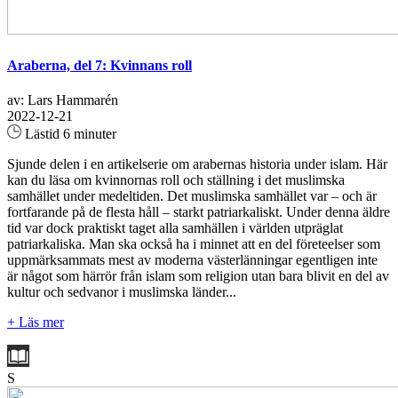
Araberna, del 7: Kvinnans roll
av: Lars Hammarén
2022-12-21
Lästid 6 minuter
Sjunde delen i en artikelserie om arabernas historia under islam. Här
kan du läsa om kvinnornas roll och ställning i det muslimska
samhället under medeltiden. Det muslimska samhället var – och är
fortfarande på de flesta håll – starkt patriarkaliskt. Under denna äldre
tid var dock praktiskt taget alla samhällen i världen utpräglat
patriarkaliska. Man ska också ha i minnet att en del företeelser som
uppmärksammats mest av moderna västerlänningar egentligen inte
är något som härrör från islam som religion utan bara blivit en del av
kultur och sedvanor i muslimska länder...
+ Läs mer
S