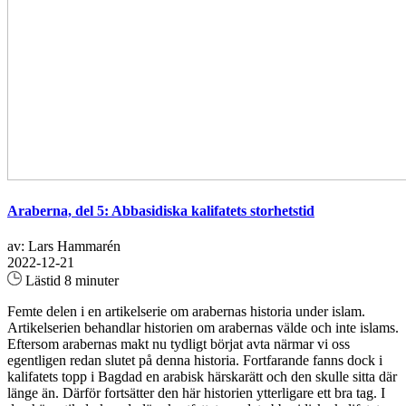
Araberna, del 5: Abbasidiska kalifatets storhetstid
av: Lars Hammarén
2022-12-21
Lästid 8 minuter
Femte delen i en artikelserie om arabernas historia under islam.
Artikelserien behandlar historien om arabernas välde och inte islams.
Eftersom arabernas makt nu tydligt börjat avta närmar vi oss
egentligen redan slutet på denna historia. Fortfarande fanns dock i
kalifatets topp i Bagdad en arabisk härskarätt och den skulle sitta där
länge än. Därför fortsätter den här historien ytterligare ett bra tag. I