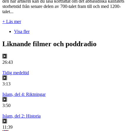
den här artikeln kan du läsa kortfattat om det abbasidiska kalifatets
storhetstid från senare delen av 700-talet fram till och med 1200-
talet...
+ Läs mer
Visa fler
Liknande filmer och poddradio
26:43
Tidig medeltid
3:13
Islam, del 4: Riktningar
3:50
Islam, del 2: Historia
11:39