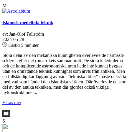
M
Islamisk medeltida teknik
av: Jan-Olof Fallström
2024-05-28
Lästid 5 minuter
Stora delar av den mekaniska kunnigheten överlevde de närmaste
seklerna efter det romarrikets sammanbrott. De stora katedralerna
och de komplicerade astronomiska uren hade inte kunnat byggas
utan en omfattande teknisk kunnighet som ärvts från antiken. Men
en fullständig kartläggning av våra "tekniska rötter" måste också ta
med vad som hände i den islamiska världen. Där överlevde en stor
del av den antika tekniken, men där gjordes också viktiga
nykonstruktioner...
+ Läs mer
S