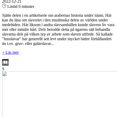
2022-12-21
Lästid 6 minuter
Sjätte delen i en artikelserie om arabernas historia under islam. Här
kan du läsa om slaveriet i den muslimska delen av världen under
medeltiden. Här liksom i andra slavsamhällen kunde slavens liv vara
mer eller mindre hårt. Dels berodde detta på ägarens sätt behandla
slavarna dels på vilken typ av arbete som slaven utförde. Så kallade
"husslavar" har generellt sett levt under mycket bättre förhållanden
än t.ex. gruv- eller galärslavar...
+ Läs mer
S