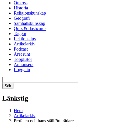
Om oss
Historia
Religionskunskap
Geografi
Samhällskunskap
Quiz & flashcards
Taggar
Lektionstips
Artikelarkiv
Podcast
Året runt
Topplistor
Annonsera
Logga in
Länkstig
Hem
Artikelarkiv
Profeten och hans ställföreträdare