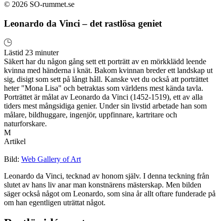
© 2026 SO-rummet.se
Leonardo da Vinci – det rastlösa geniet
Lästid 23 minuter
Säkert har du någon gång sett ett porträtt av en mörkklädd leende
kvinna med händerna i knät. Bakom kvinnan breder ett landskap ut
sig, disigt som sett på långt håll. Kanske vet du också att porträttet
heter "Mona Lisa" och betraktas som världens mest kända tavla.
Porträttet är målat av Leonardo da Vinci (1452-1519), ett av alla
tiders mest mångsidiga genier. Under sin livstid arbetade han som
målare, bildhuggare, ingenjör, uppfinnare, kartritare och
naturforskare.
M
Artikel
Bild:
Web Gallery of Art
Leonardo da Vinci, tecknad av honom själv. I denna teckning från
slutet av hans liv anar man konstnärens mästerskap. Men bilden
säger också något om Leonardo, som sina år allt oftare funderade på
om han egentligen uträttat något.