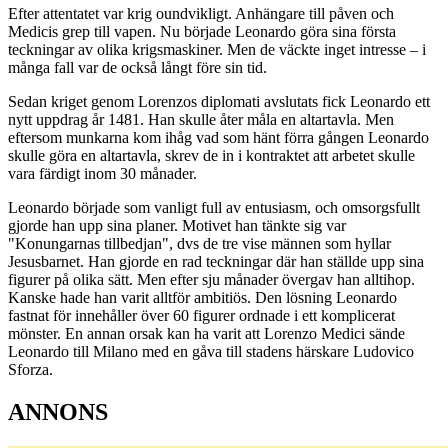
Efter attentatet var krig oundvikligt. Anhängare till påven och
Medicis grep till vapen. Nu började Leonardo göra sina första
teckningar av olika krigsmaskiner. Men de väckte inget intresse – i
många fall var de också långt före sin tid.
Sedan kriget genom Lorenzos diplomati avslutats fick Leonardo ett
nytt uppdrag år 1481. Han skulle åter måla en altartavla. Men
eftersom munkarna kom ihåg vad som hänt förra gången Leonardo
skulle göra en altartavla, skrev de in i kontraktet att arbetet skulle
vara färdigt inom 30 månader.
Leonardo började som vanligt full av entusiasm, och omsorgsfullt
gjorde han upp sina planer. Motivet han tänkte sig var
"Konungarnas tillbedjan", dvs de tre vise männen som hyllar
Jesusbarnet. Han gjorde en rad teckningar där han ställde upp sina
figurer på olika sätt. Men efter sju månader övergav han alltihop.
Kanske hade han varit alltför ambitiös. Den lösning Leonardo
fastnat för innehåller över 60 figurer ordnade i ett komplicerat
mönster. En annan orsak kan ha varit att Lorenzo Medici sände
Leonardo till Milano med en gåva till stadens härskare Ludovico
Sforza.
ANNONS