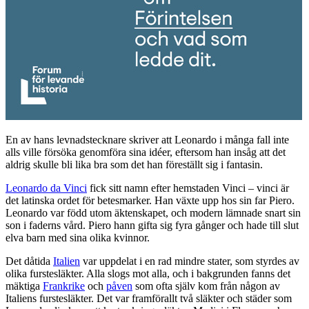
En av hans levnadstecknare skriver att Leonardo i många fall inte
alls ville försöka genomföra sina idéer, eftersom han insåg att det
aldrig skulle bli lika bra som det han föreställt sig i fantasin.
Leonardo da Vinci
fick sitt namn efter hemstaden Vinci – vinci är
det latinska ordet för betesmarker. Han växte upp hos sin far Piero.
Leonardo var född utom äktenskapet, och modern lämnade snart sin
son i faderns vård. Piero hann gifta sig fyra gånger och hade till slut
elva barn med sina olika kvinnor.
Det dåtida
Italien
var uppdelat i en rad mindre stater, som styrdes av
olika furstesläkter. Alla slogs mot alla, och i bakgrunden fanns det
mäktiga
Frankrike
och
påven
som ofta själv kom från någon av
Italiens furstesläkter. Det var framförallt två släkter och städer som