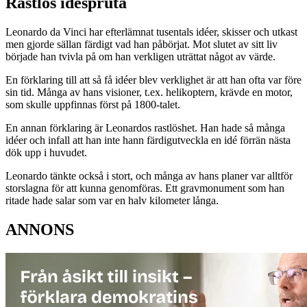
Rastlös idéspruta
Leonardo da Vinci har efterlämnat tusentals idéer, skisser och utkast
men gjorde sällan färdigt vad han påbörjat. Mot slutet av sitt liv
började han tvivla på om han verkligen uträttat något av värde.
En förklaring till att så få idéer blev verklighet är att han ofta var före
sin tid. Många av hans visioner, t.ex. helikoptern, krävde en motor,
som skulle uppfinnas först på 1800-talet.
En annan förklaring är Leonardos rastlöshet. Han hade så många
idéer och infall att han inte hann färdigutveckla en idé förrän nästa
dök upp i huvudet.
Leonardo tänkte också i stort, och många av hans planer var alltför
storslagna för att kunna genomföras. Ett gravmonument som han
ritade hade salar som var en halv kilometer långa.
ANNONS