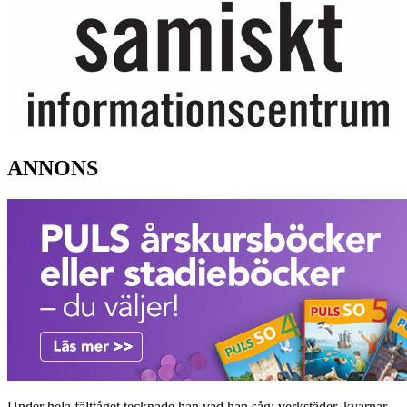
ANNONS
Under hela fälttåget tecknade han vad han såg; verkstäder, kvarnar,