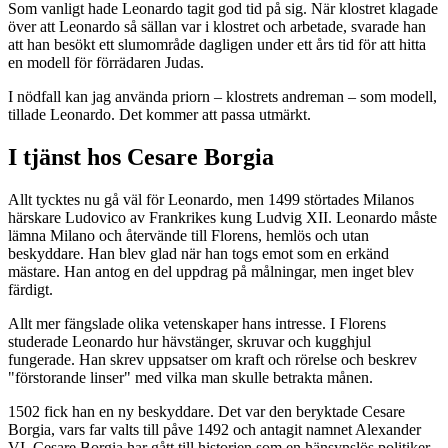
Som vanligt hade Leonardo tagit god tid på sig. När klostret klagade
över att Leonardo så sällan var i klostret och arbetade, svarade han
att han besökt ett slumområde dagligen under ett års tid för att hitta
en modell för förrädaren Judas.
I nödfall kan jag använda priorn – klostrets andreman – som modell,
tillade Leonardo. Det kommer att passa utmärkt.
I tjänst hos Cesare Borgia
Allt tycktes nu gå väl för Leonardo, men 1499 störtades Milanos
härskare Ludovico av Frankrikes kung Ludvig XII. Leonardo måste
lämna Milano och återvände till Florens, hemlös och utan
beskyddare. Han blev glad när han togs emot som en erkänd
mästare. Han antog en del uppdrag på målningar, men inget blev
färdigt.
Allt mer fängslade olika vetenskaper hans intresse. I Florens
studerade Leonardo hur hävstänger, skruvar och kugghjul
fungerade. Han skrev uppsatser om kraft och rörelse och beskrev
"förstorande linser" med vilka man skulle betrakta månen.
1502 fick han en ny beskyddare. Det var den beryktade Cesare
Borgia, vars far valts till påve 1492 och antagit namnet Alexander
VI. Cesare Borgia har gått till historien som en hänsynslös politiker.