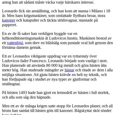
antog han att sådant måste väcka varje härskares intresse.
Leonardo fick sin anställning, och han kom att stanna i Milano i 18
år. Men hans krigsmaskiner, som omfattade flyttbara broar, stora
kanoner
och katapulter och täckta stridsvagnar, stannade på
papperet.
En av de få saker han verkligen byggde var en
luftkonditioneringsmaskin åt Ludovicos hustru. Maskinen bestod av
ett
vattenhjul
, som drev en blåsbälg som pustade sval luft genom den
förnäma damens gemak.
Ett av Leonardos viktigaste uppdrag var en ryttarstaty över
Ludovicos fader Francesco. Leonardo började som vanligt i stort.
Han planerade att använda 80 000 kg metall och göra hästen åtta
meter hög. Han studerade mängder av
hästar
och ritade av dem i alla
möjliga situationer. Att gjuta hästen krävde en helt ny teknik, och
han fördjupade sig i studiet av nya typer av gjutformar och
smältugnar.
På hösten 1493 hade han gjort en lermodell av hästen i full storlek,
och alla som såg den häpnade.
Men ett av de många krigen satte stopp för Leonardos planer, och all
brons han samlat till hästen göts till kanoner. Bågskyttar sköt sönder