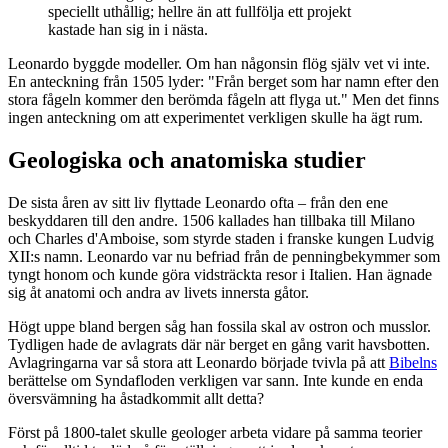
speciellt uthållig; hellre än att fullfölja ett projekt
kastade han sig in i nästa.
Leonardo byggde modeller. Om han någonsin flög själv vet vi inte.
En anteckning från 1505 lyder: "Från berget som har namn efter den
stora fågeln kommer den berömda fågeln att flyga ut." Men det finns
ingen anteckning om att experimentet verkligen skulle ha ägt rum.
Geologiska och anatomiska studier
De sista åren av sitt liv flyttade Leonardo ofta – från den ene
beskyddaren till den andre. 1506 kallades han tillbaka till Milano
och Charles d'Amboise, som styrde staden i franske kungen Ludvig
XII:s namn. Leonardo var nu befriad från de penningbekymmer som
tyngt honom och kunde göra vidsträckta resor i Italien. Han ägnade
sig åt anatomi och andra av livets innersta gåtor.
Högt uppe bland bergen såg han fossila skal av ostron och musslor.
Tydligen hade de avlagrats där när berget en gång varit havsbotten.
Avlagringarna var så stora att Leonardo började tvivla på att
Bibelns
berättelse om Syndafloden verkligen var sann. Inte kunde en enda
översvämning ha åstadkommit allt detta?
Först på 1800-talet skulle geologer arbeta vidare på samma teorier