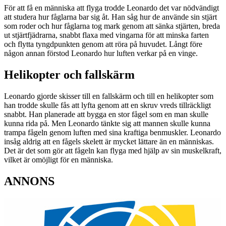
För att få en människa att flyga trodde Leonardo det var nödvändigt
att studera hur fåglarna bar sig åt. Han såg hur de använde sin stjärt
som roder och hur fåglarna tog mark genom att sänka stjärten, breda
ut stjärtfjädrarna, snabbt flaxa med vingarna för att minska farten
och flytta tyngdpunkten genom att röra på huvudet. Långt före
någon annan förstod Leonardo hur luften verkar på en vinge.
Helikopter och fallskärm
Leonardo gjorde skisser till en fallskärm och till en helikopter som
han trodde skulle fås att lyfta genom att en skruv vreds tillräckligt
snabbt. Han planerade att bygga en stor fågel som en man skulle
kunna rida på. Men Leonardo tänkte sig att mannen skulle kunna
trampa fågeln genom luften med sina kraftiga benmuskler. Leonardo
insåg aldrig att en fågels skelett är mycket lättare än en människas.
Det är det som gör att fågeln kan flyga med hjälp av sin muskelkraft,
vilket är omöjligt för en människa.
ANNONS