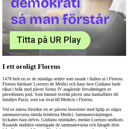
I ett oroligt Florens
1478 bröt en av de ständiga strider som rasade i Italien ut i Florens.
Florens härskare Lorenzo de Medici och hans bror Giuliano hade
råkat i bråk med påven Sixtus IV angående förvaltningen av
påvedömets jord. Som hämnd överlät påven sina bankaffärer till
familjen Pazzi, som var rival till Medicis i Florens.
Vid en mässa försökte en av påvens brorsöner med hjälp av några
sammansvurna mörda bröderna Medici. Sammansvärjningen
lyckades bara delvis. Giuliano mördades, medan Lorenzo undkom.
Rasande stadsbor omringade de sammansvurna och hängde dem