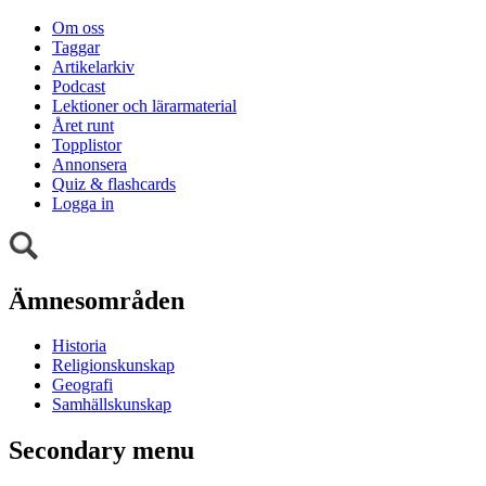
Om oss
Taggar
Artikelarkiv
Podcast
Lektioner och lärarmaterial
Året runt
Topplistor
Annonsera
Quiz & flashcards
Logga in
Ämnesområden
Historia
Religionskunskap
Geografi
Samhällskunskap
Secondary menu