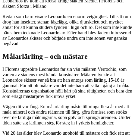
Leonardos liv kom att kretsa kring: släkten Medici i Florens och
släkten Sforza i Milano.
Redan som barn visade Leonardo en enorm vetgirighet. Till sitt rum
drog han insekter, stenar, fågelägg, olika djurskelett och mycket
annat för att kunna studera fynden i lugn och ro. Det som inte kunde
bäras hem tecknade Leonardo av. Efter hand blev fadern intresserad
av Leonardos skisser och började undra om inte sonen var ganska
begåvad.
Målarlärling – och mästare
I Florens uppsökte Leonardos far sin vän målaren Verrochio, som
var en av stadens mest kända konstnärer. Målaren tyckte att
Leonardos skisser var så bra att han antogs som lärling, 15-16 år
gammal. För att bli målare var det inte bara att sätta i gång att måla.
Konstnärernas organisation höll hårt på sina rättigheter, och bara den
som erlagt mästarprov fick utöva yrket.
Vägen dit var lång. En målarlärling måste tillbringa flera år med att
mala mineral och andra råämnen till färg, göra fernissa som ströks
över de färdiga målningarna, sopa golv och springa ärenden. Under
tiden satte sig lärlingen steg för steg in i yrkets hemligheter.
Vid 20 års ålder blev Leonardo upphöjd till mästare och fick rätt att