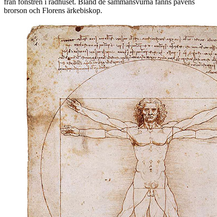
från fönstren i rådhuset. Bland de sammansvurna fanns påvens
brorson och Florens ärkebiskop.