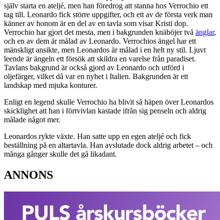
själv starta en ateljé, men han föredrog att stanna hos Verrochio ett
tag till. Leonardo fick större uppgifter, och ett av de första verk man
känner av honom är en del av en tavla som visar Kristi dop.
Verrochio har gjort det mesta, men i bakgrunden knäböjer två
änglar
,
och en av dem är målad av Leonardo. Verrochios ängel har ett
mänskligt ansikte, men Leonardos är målad i en helt ny stil. Ljuvt
leende är ängeln ett försök att skildra en varelse från paradiset.
Tavlans bakgrund är också gjord av Leonardo och utförd i
oljefärger, vilket då var en nyhet i Italien. Bakgrunden är ett
landskap med mjuka konturer.
Enligt en legend skulle Verrochio ha blivit så häpen över Leonardos
skicklighet att han i förtvivlan kastade ifrån sig penseln och aldrig
målade något mer.
Leonardos rykte växte. Han satte upp en egen ateljé och fick
beställning på en altartavla. Han avslutade dock aldrig arbetet – och
många gånger skulle det gå likadant.
ANNONS