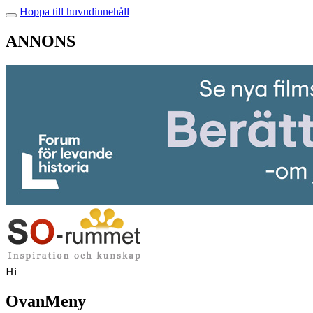
Hoppa till huvudinnehåll
ANNONS
Hi
OvanMeny