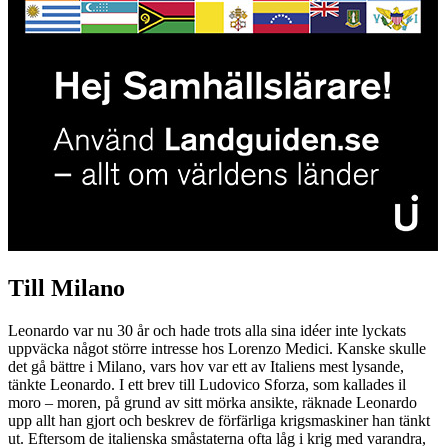
Till Milano
Leonardo var nu 30 år och hade trots alla sina idéer inte lyckats
uppväcka något större intresse hos Lorenzo Medici. Kanske skulle
det gå bättre i Milano, vars hov var ett av Italiens mest lysande,
tänkte Leonardo. I ett brev till Ludovico Sforza, som kallades il
moro – moren, på grund av sitt mörka ansikte, räknade Leonardo
upp allt han gjort och beskrev de förfärliga krigsmaskiner han tänkt
ut. Eftersom de italienska småstaterna ofta låg i krig med varandra,