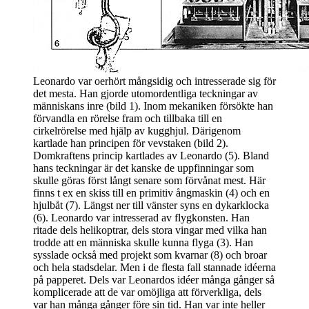
Leonardo var oerhört mångsidig och intresserade sig för
det mesta. Han gjorde utomordentliga teckningar av
människans inre (bild 1). Inom mekaniken försökte han
förvandla en rörelse fram och tillbaka till en
cirkelrörelse med hjälp av kugghjul. Därigenom
kartlade han principen för vevstaken (bild 2).
Domkraftens princip kartlades av Leonardo (5). Bland
hans teckningar är det kanske de uppfinningar som
skulle göras först långt senare som förvånat mest. Här
finns t ex en skiss till en primitiv ångmaskin (4) och en
hjulbåt (7). Längst ner till vänster syns en dykarklocka
(6). Leonardo var intresserad av flygkonsten. Han
ritade dels helikoptrar, dels stora vingar med vilka han
trodde att en människa skulle kunna flyga (3). Han
sysslade också med projekt som kvarnar (8) och broar
och hela stadsdelar. Men i de flesta fall stannade idéerna
på papperet. Dels var Leonardos idéer många gånger så
komplicerade att de var omöjliga att förverkliga, dels
var han många gånger före sin tid. Han var inte heller