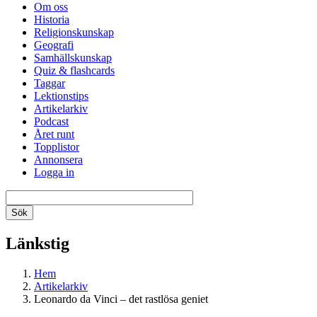
Om oss
Historia
Religionskunskap
Geografi
Samhällskunskap
Quiz & flashcards
Taggar
Lektionstips
Artikelarkiv
Podcast
Året runt
Topplistor
Annonsera
Logga in
Länkstig
Hem
Artikelarkiv
Leonardo da Vinci – det rastlösa geniet