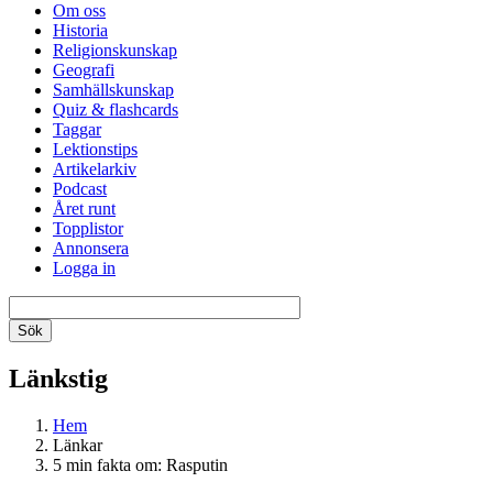
Om oss
Historia
Religionskunskap
Geografi
Samhällskunskap
Quiz & flashcards
Taggar
Lektionstips
Artikelarkiv
Podcast
Året runt
Topplistor
Annonsera
Logga in
Länkstig
Hem
Länkar
5 min fakta om: Rasputin