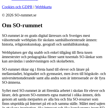
Cookies och GDPR
|
Webbkarta
© 2026 SO-rummet.se
Om SO-rummet
SO-rummet är en gratis digital lärresurs och Sveriges mest
välsorterade webbplats för skolans samhällsorienterade ämnen:
historia, religionskunskap, geografi och samhällskunskap.
Webbplatsen ger dig snabb och enkel tillgång till flera tusen
ämnestexter och pedagogiska filmer samt tusentals SO-länkar som
kan användas i undervisningen och skolarbeten.
SO-rummet riktar sig i första hand till elever och lärare på
mellanstadiet, högstadiet och gymnasiet, men även till högskole- och
universitetsstuderande samt alla andra som är intresserade av de fyra
SO-ämnena.
Syftet med SO-rummet är att förenkla arbetet i skolan för elever och
lärare, dels genom SO-rummets egna material i olika ämnen, dels
genom att samla merparten av alla bra och fria SO-resurser som
finns utspridda på Internet på ett och samma ställe. Målet med sajten
är att skapa inspiration, öka intresset och öka kunskaperna inom SO-