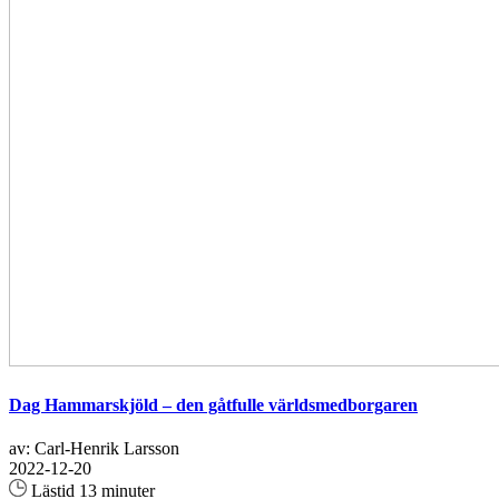
Dag Hammarskjöld – den gåtfulle världsmedborgaren
av: Carl-Henrik Larsson
2022-12-20
Lästid 13 minuter