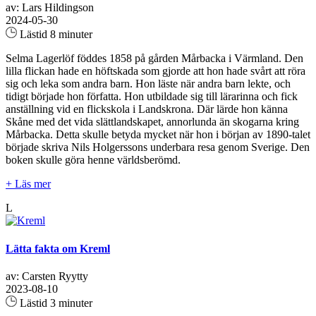
av: Lars Hildingson
2024-05-30
Lästid 8 minuter
Selma Lagerlöf föddes 1858 på gården Mårbacka i Värmland. Den
lilla flickan hade en höftskada som gjorde att hon hade svårt att röra
sig och leka som andra barn. Hon läste när andra barn lekte, och
tidigt började hon författa. Hon utbildade sig till lärarinna och fick
anställning vid en flickskola i Landskrona. Där lärde hon känna
Skåne med det vida slättlandskapet, annorlunda än skogarna kring
Mårbacka. Detta skulle betyda mycket när hon i början av 1890-talet
började skriva Nils Holgerssons underbara resa genom Sverige. Den
boken skulle göra henne världsberömd.
+ Läs mer
L
Lätta fakta om Kreml
av: Carsten Ryytty
2023-08-10
Lästid 3 minuter