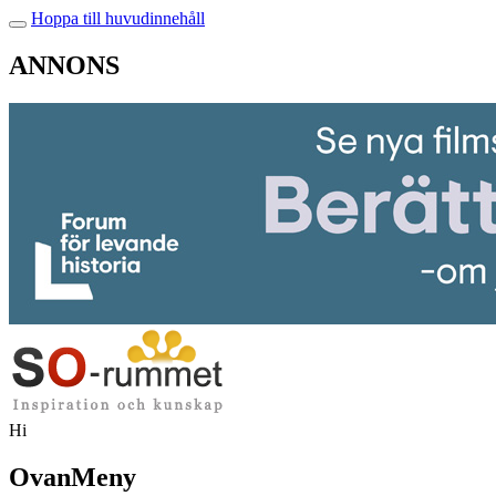
Hoppa till huvudinnehåll
ANNONS
Hi
OvanMeny