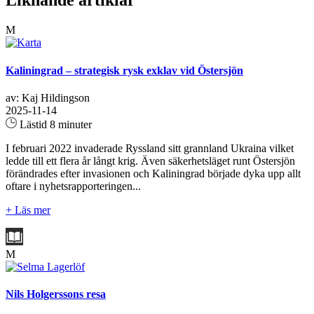
Liknande artiklar
M
Kaliningrad – strategisk rysk exklav vid Östersjön
av: Kaj Hildingson
2025-11-14
Lästid 8 minuter
I februari 2022 invaderade Ryssland sitt grannland Ukraina vilket
ledde till ett flera år långt krig. Även säkerhetsläget runt Östersjön
förändrades efter invasionen och Kaliningrad började dyka upp allt
oftare i nyhetsrapporteringen...
+ Läs mer
M
Nils Holgerssons resa