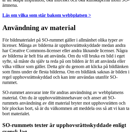
ämnena.
Läs om vilka som står bakom webbplatsen >
Användning av material
För bildmaterialet på SO-rummet gäller i allmänhet olika typer av
licenser. Många av bilderna är upphovsrättsskyddade medan andra
har Creative Commons-licenser eller andra liknande licenser. Några
av bilderna är helt fria att använda. Om du vill bruka en bild i eget
syfte, så måste du själv ta reda på om bilden är fri att använda eller
vilka villkor som gäller. Detta gör du genom att klicka på bildlänken
som finns under de flesta bilderna. Om en bildlänk saknas är bilden i
regel upphovsrättsskyddad och kan inte användas utanför SO-
rummet.
SO-rummet ansvarar inte för andras användning av webbplatsens
material. Om du är upphovsrättsinnehavare och anser att SO-
rummets användning av ditt material bryter mot upphovsrätten och
bör plockas bort, så är du välkommen att meddela oss så att vi kan ta
bort materialet.
SO-rummets texter är upphovsrättsskyddade enligt
svensk lag