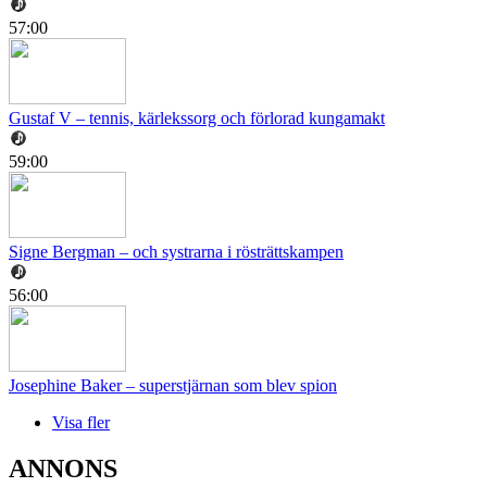
57:00
Gustaf V – tennis, kärlekssorg och förlorad kungamakt
59:00
Signe Bergman – och systrarna i rösträttskampen
56:00
Josephine Baker – superstjärnan som blev spion
Visa fler
ANNONS