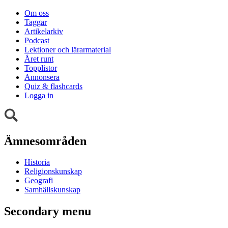
Om oss
Taggar
Artikelarkiv
Podcast
Lektioner och lärarmaterial
Året runt
Topplistor
Annonsera
Quiz & flashcards
Logga in
Ämnesområden
Historia
Religionskunskap
Geografi
Samhällskunskap
Secondary menu