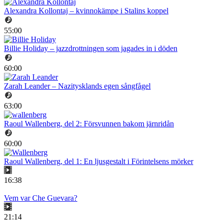
Alexandra Kollontaj – kvinnokämpe i Stalins koppel
55:00
Billie Holiday – jazzdrottningen som jagades in i döden
60:00
Zarah Leander – Nazitysklands egen sångfågel
63:00
Raoul Wallenberg, del 2: Försvunnen bakom järnridån
60:00
Raoul Wallenberg, del 1: En ljusgestalt i Förintelsens mörker
16:38
Vem var Che Guevara?
21:14