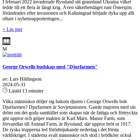
I februari 2022 invaderade Ryssland sitt grannland Ukraina vilket
ledde till ett flera år långt krig. Även säkerhetsläget runt Östersjön
förändrades efter invasionen och Kaliningrad började dyka upp allt
oftare i nyhetsrapporteringen...
+ Läs mer
M
George Orwells budskap med "Djurfarmen"
av: Lars Hildingson
2024-05-31
Lästid 13 minuter
Vilka människor döljer sig bakom djuren i George Orwells bok
Djurfarmen? Djurfarmen är Sovjetunionen. Gamle majoren med sin
dröm om det goda samhället som skapas när de fattiga och förtryckta
gör uppror och griper makten är Karl Marx. Manor Farm, som
förvandlas till Animal Farm, är Ryssland, där uppror bröt ut 1917.
De ryska trupperna led förödmjukande nederlag i det första
världskriget. I städerna svalt människor och stod i brödköer också