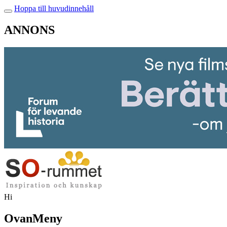
Hoppa till huvudinnehåll
ANNONS
Hi
OvanMeny