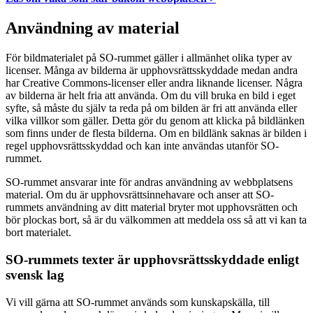
Användning av material
För bildmaterialet på SO-rummet gäller i allmänhet olika typer av
licenser. Många av bilderna är upphovsrättsskyddade medan andra
har Creative Commons-licenser eller andra liknande licenser. Några
av bilderna är helt fria att använda. Om du vill bruka en bild i eget
syfte, så måste du själv ta reda på om bilden är fri att använda eller
vilka villkor som gäller. Detta gör du genom att klicka på bildlänken
som finns under de flesta bilderna. Om en bildlänk saknas är bilden i
regel upphovsrättsskyddad och kan inte användas utanför SO-
rummet.
SO-rummet ansvarar inte för andras användning av webbplatsens
material. Om du är upphovsrättsinnehavare och anser att SO-
rummets användning av ditt material bryter mot upphovsrätten och
bör plockas bort, så är du välkommen att meddela oss så att vi kan ta
bort materialet.
SO-rummets texter är upphovsrättsskyddade enligt
svensk lag
Vi vill gärna att SO-rummet används som kunskapskälla, till