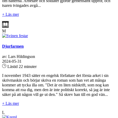
om nätterna. Arbetare och soldater gjorde gemensamt uppror, och
tsaren tvingades avgå...
+ Läs mer
M
Djurfarmen
av: Lars Hildingson
2024-05-31
Lästid 22 minuter
I november 1943 sätter en engelsk författare det första arket i sin
skrivmaskin och börjar skriva en roman som han vet att många
kommer att tycka illa om. "Det är en liten nidskrift, som nog kan
komma att roa dig, men den är inte politiskt korrekt, så jag är inte
säker på att någon vill ge ut den." Så skrev han till en god vän...
+ Läs mer
L