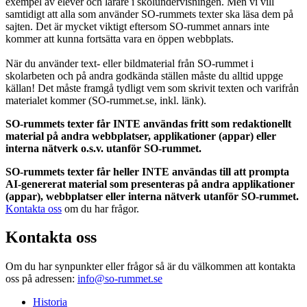
exempel av elever och lärare i skolundervisningen. Men vi vill
samtidigt att alla som använder SO-rummets texter ska läsa dem på
sajten. Det är mycket viktigt eftersom SO-rummet annars inte
kommer att kunna fortsätta vara en öppen webbplats.
När du använder text- eller bildmaterial från SO-rummet i
skolarbeten och på andra godkända ställen måste du alltid uppge
källan! Det måste framgå tydligt vem som skrivit texten och varifrån
materialet kommer (SO-rummet.se, inkl. länk).
SO-rummets texter får INTE användas fritt som redaktionellt
material på andra webbplatser, applikationer (appar) eller
interna nätverk o.s.v. utanför SO-rummet.
SO-rummets texter får heller INTE användas till att prompta
AI-genererat material som presenteras på andra applikationer
(appar), webbplatser eller interna nätverk utanför SO-rummet.
Kontakta oss
om du har frågor.
Kontakta oss
Om du har synpunkter eller frågor så är du välkommen att kontakta
oss på adressen:
info@so-rummet.se
Historia