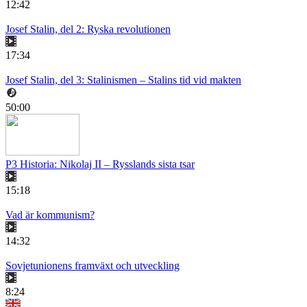
12:42
Josef Stalin, del 2: Ryska revolutionen
17:34
Josef Stalin, del 3: Stalinismen – Stalins tid vid makten
50:00
P3 Historia: Nikolaj II – Rysslands sista tsar
15:18
Vad är kommunism?
14:32
Sovjetunionens framväxt och utveckling
8:24