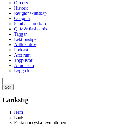
Om oss
Historia
Religionskunskap
Geografi
Samhällskunskap
Quiz & flashcards
Taggar
Lektionstips
Artikelarkiv
Podcast
Året runt
Topplistor
Annonsera
Logga in
Länkstig
Hem
Länkar
Fakta om ryska revolutionen