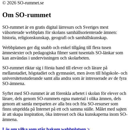
© 2026 SO-rummet.se
Om SO-rummet
SO-rummet är en gratis digital lärresurs och Sveriges mest
välsorterade webbplats för skolans samhällsorienterade ämnen:
historia, religionskunskap, geografi och samhällskunskap.
Webbplatsen ger dig snabb och enkel tillgång till flera tusen
ämnestexter och pedagogiska filmer samt tusentals SO-länkar som
kan användas i undervisningen och skolarbeten.
SO-rummet riktar sig i första hand till elever och lärare på
mellanstadiet, högstadiet och gymnasiet, men även till högskole- och
universitetsstuderande samt alla andra som är intresserade av de fyra
SO-ämnena.
Syftet med SO-rummet är att förenkla arbetet i skolan för elever och
lärare, dels genom SO-rummets egna material i olika ämnen, dels
genom att samla merparten av alla bra och fria SO-resurser som
finns utspridda på Internet på ett och samma ställe. Målet med sajten
är att skapa inspiration, öka intresset och öka kunskaperna inom SO-
ämnena.
Läs om vilka som står bakom webbplatsen >