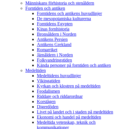
Människans förhistoria och stenåldern
Forntiden och antiken
Forntidens och antikens huvudlinjer
De mesopotamiska kulturerna
Forntidens Egypten
Kinas fornhistoria
Bronsåldern i Norden
Antikens Persien
Antikens Grekland
Romarriket
Järnåldern i Norden
Folkvandringstiden
Kända personer på forntiden och antiken
Medeltiden
Medeltidens huvudlinjer
Vikingatiden
Kyrkan och klostren på medeltiden
Feodalismen
Riddare och riddarordnar
Korstågen
Digerdöden
Livet på landet och i staden på medeltiden
Ekonomi och handel på medeltiden
Medeltida vetenskap, teknik och
kommunikationer