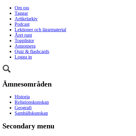
Om oss
Taggar
Artikelarkiv
Podcast
Lektioner och lärarmaterial
Året runt
Topplistor
Annonsera
Quiz & flashcards
Logga in
Ämnesområden
Historia
Religionskunskap
Geografi
Samhällskunskap
Secondary menu