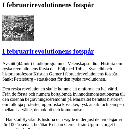
I februarirevolutionens fotspår
I februarirevolutionens fotspår
Avsnitt (44 min) i radioprogrammet Vetenskapsradion Historia om
ryska revolutionens första del. Följ med Tobias Svanelid och
historieprofessor Kristian Gerner i februarirevolutionens fotspår i
Sankt Petersburg - startskottet för den ryska revolutionen.
Den ryska revolutionen skulle komma att omforma en hel värld.
Från de första och numera bortglömda kvinnodemonstrationerna till
den solenna begravningsceremonin på Marsfältet berättas historien
om folkliga protester, upproriska kosacker, rysk anarki och kampen
mellan tsarvälde, demokrati och kommunism.
– Här stod Rysslands historia och vägde under just de här dagarna
för 100 år sedan, berättar Kristian Gerner ifrån Upprorstorget i