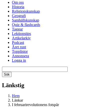
Om oss
Historia
Religionskunskap
Geografi
Samhällskunskap
Quiz & flashcards
Taggar
Lektionstips
Artikelarkiv
Podcast
Året runt
Topplistor
Annonsera
Logga in
Länkstig
Hem
Länkar
I februarirevolutionens fotspår