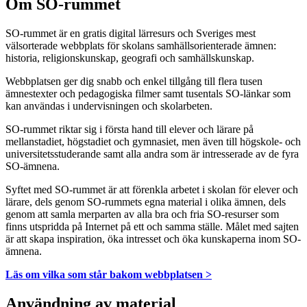
Om SO-rummet
SO-rummet är en gratis digital lärresurs och Sveriges mest
välsorterade webbplats för skolans samhällsorienterade ämnen:
historia, religionskunskap, geografi och samhällskunskap.
Webbplatsen ger dig snabb och enkel tillgång till flera tusen
ämnestexter och pedagogiska filmer samt tusentals SO-länkar som
kan användas i undervisningen och skolarbeten.
SO-rummet riktar sig i första hand till elever och lärare på
mellanstadiet, högstadiet och gymnasiet, men även till högskole- och
universitetsstuderande samt alla andra som är intresserade av de fyra
SO-ämnena.
Syftet med SO-rummet är att förenkla arbetet i skolan för elever och
lärare, dels genom SO-rummets egna material i olika ämnen, dels
genom att samla merparten av alla bra och fria SO-resurser som
finns utspridda på Internet på ett och samma ställe. Målet med sajten
är att skapa inspiration, öka intresset och öka kunskaperna inom SO-
ämnena.
Läs om vilka som står bakom webbplatsen >
Användning av material