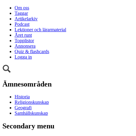
Om oss
Taggar
Artikelarkiv
Podcast
Lektioner och lärarmaterial
Året runt
Topplistor
Annonsera
Quiz & flashcards
Logga in
Ämnesområden
Historia
Religionskunskap
Geografi
Samhällskunskap
Secondary menu