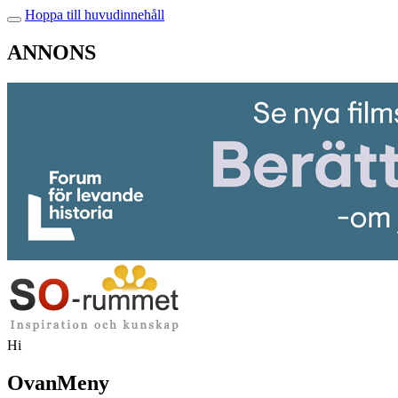
Hoppa till huvudinnehåll
ANNONS
Hi
OvanMeny