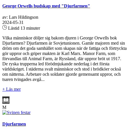
George Orwells budskap med "Djurfarmen"
av: Lars Hildingson
2024-05-31
Lästid 13 minuter
Vilka människor döljer sig bakom djuren i George Orwells bok
Djurfarmen? Djurfarmen är Sovjetunionen. Gamle majoren med sin
dröm om det goda samhället som skapas när de fattiga och förtryckta
gör uppror och griper makten är Karl Marx. Manor Farm, som
förvandlas till Animal Farm, är Ryssland, där uppror bröt ut 1917.
De ryska trupperna led förödmjukande nederlag i det första
världskriget. I städerna svalt människor och stod i brödköer också
om nätterna. Arbetare och soldater gjorde gemensamt uppror, och
tsaren tvingades avgå...
+ Läs mer
M
Djurfarmen