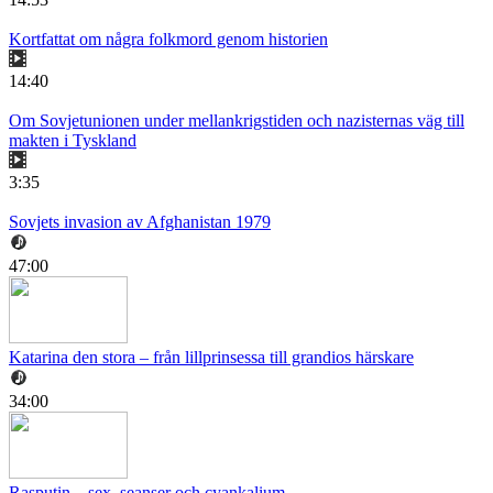
Kortfattat om några folkmord genom historien
14:40
Om Sovjetunionen under mellankrigstiden och nazisternas väg till
makten i Tyskland
3:35
Sovjets invasion av Afghanistan 1979
47:00
Katarina den stora – från lillprinsessa till grandios härskare
34:00
Rasputin – sex, seanser och cyankalium