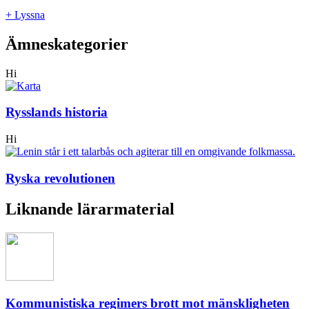
+ Lyssna
Ämneskategorier
Hi
Rysslands historia
Hi
Ryska revolutionen
Liknande lärarmaterial
Kommunistiska regimers brott mot mänskligheten