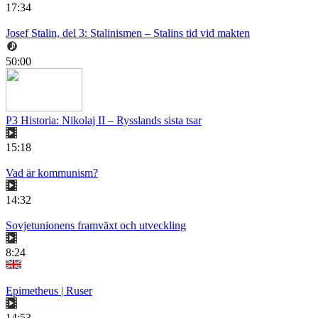
17:34
Josef Stalin, del 3: Stalinismen – Stalins tid vid makten
50:00
P3 Historia: Nikolaj II – Rysslands sista tsar
15:18
Vad är kommunism?
14:32
Sovjetunionens framväxt och utveckling
8:24
Epimetheus | Ruser
14:53