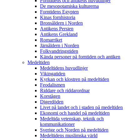
Forntidens och antikens huvudlinjer
De mesopotamiska kulturerna
Forntidens Egypten
Kinas fornhistoria
Bronsåldern i Norden
Antikens Persien
Antikens Grekland
Romarriket
Järnåldern i Norden
Folkvandringstiden
Kända personer på forntiden och antiken
Medeltiden
Medeltidens huvudlinjer
Vikingatiden
Kyrkan och klostren på medeltiden
Feodalismen
Riddare och riddarordnar
Korstågen
Digerdöden
Livet på landet och i staden på medeltiden
Ekonomi och handel på medeltiden
Medeltida vetenskap, teknik och
kommunikationer
Sverige och Norden på medeltiden
Medeltidens muslimska värld