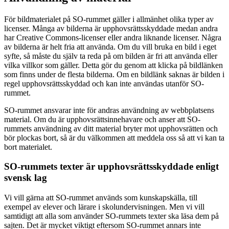
För bildmaterialet på SO-rummet gäller i allmänhet olika typer av
licenser. Många av bilderna är upphovsrättsskyddade medan andra
har Creative Commons-licenser eller andra liknande licenser. Några
av bilderna är helt fria att använda. Om du vill bruka en bild i eget
syfte, så måste du själv ta reda på om bilden är fri att använda eller
vilka villkor som gäller. Detta gör du genom att klicka på bildlänken
som finns under de flesta bilderna. Om en bildlänk saknas är bilden i
regel upphovsrättsskyddad och kan inte användas utanför SO-
rummet.
SO-rummet ansvarar inte för andras användning av webbplatsens
material. Om du är upphovsrättsinnehavare och anser att SO-
rummets användning av ditt material bryter mot upphovsrätten och
bör plockas bort, så är du välkommen att meddela oss så att vi kan ta
bort materialet.
SO-rummets texter är upphovsrättsskyddade enligt
svensk lag
Vi vill gärna att SO-rummet används som kunskapskälla, till
exempel av elever och lärare i skolundervisningen. Men vi vill
samtidigt att alla som använder SO-rummets texter ska läsa dem på
sajten. Det är mycket viktigt eftersom SO-rummet annars inte