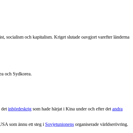
, socialism och kapitalism. Kriget slutade oavgjort varefter länderna
rea och Sydkorea.
å det
inbördeskrig
som hade härjat i Kina under och efter det
andra
USA som ännu ett steg i
Sovjetunionens
organiserade världserövring.