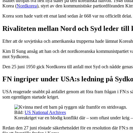
Istället utropas två helt nya stater på den koreanska halvön. 1948 bil
Korea (
Nordkorea
), styrt av den kommunistiske partiordföranden Kim
Korea som hade varit ett enat land sedan år 668 var nu officiellt delat.
Rivaliteten mellan Nord och Syd leder till 
Efter att de sovjetiska och amerikanska trupperna hade lämnat Koreahal
Kim II Sung ansåg att han och det nordkoreanska kommunistpartiet var
mot Sydkorea.
Den 25 juni 1950 gick Nordkorea till anfall mot Syd och nådde genast
FN ingriper under USA:s ledning på Sydko
USA reagerade snabbt på anfallet genom att föra fram frågan i FN:s s
som egentligen startade kriget.
Bild:
US National Archives
Koreakriget var en blodig konflikt där – som oftast under krig 
Redan den 27 juni röstade säkerhetsrådet för en resolution där FN:s m