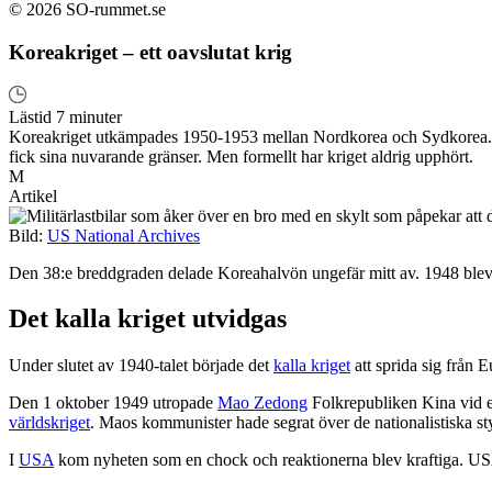
© 2026 SO-rummet.se
Koreakriget – ett oavslutat krig
Lästid 7 minuter
Koreakriget utkämpades 1950-1953 mellan Nordkorea och Sydkorea. Konf
fick sina nuvarande gränser. Men formellt har kriget aldrig upphört.
M
Artikel
Bild:
US National Archives
Den 38:e breddgraden delade Koreahalvön ungefär mitt av. 1948 blev 
Det kalla kriget utvidgas
Under slutet av 1940-talet började det
kalla kriget
att sprida sig från 
Den 1 oktober 1949 utropade
Mao Zedong
Folkrepubliken Kina vid e
världskriget
. Maos kommunister hade segrat över de nationalistiska sty
I
USA
kom nyheten som en chock och reaktionerna blev kraftiga. USA 