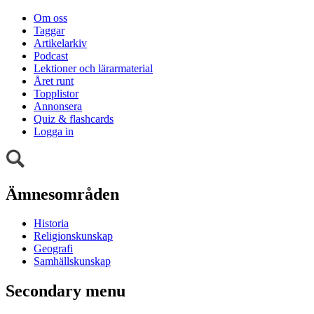
Om oss
Taggar
Artikelarkiv
Podcast
Lektioner och lärarmaterial
Året runt
Topplistor
Annonsera
Quiz & flashcards
Logga in
Ämnesområden
Historia
Religionskunskap
Geografi
Samhällskunskap
Secondary menu