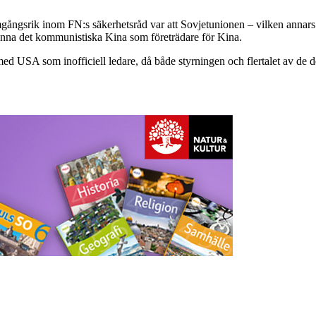
ångsrik inom FN:s säkerhetsråd var att Sovjetunionen – vilken annars sa
känna det kommunistiska Kina som företrädare för Kina.
 med USA som inofficiell ledare, då både styrningen och flertalet av d