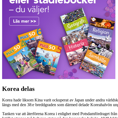
Korea delas
Korea hade liksom Kina varit ockuperat av Japan under andra världskri
längs med den 38:e breddgraden som därmed delade Koreahalvön ung
Tanken var att återförena Korea i enlighet med Potsdamfördraget frå