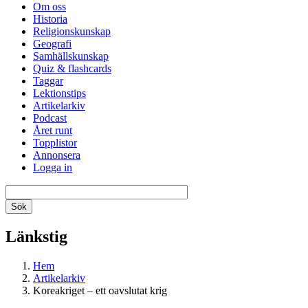
Om oss
Historia
Religionskunskap
Geografi
Samhällskunskap
Quiz & flashcards
Taggar
Lektionstips
Artikelarkiv
Podcast
Året runt
Topplistor
Annonsera
Logga in
Länkstig
Hem
Artikelarkiv
Koreakriget – ett oavslutat krig