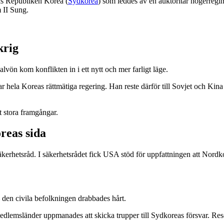
das Republiken Korea (
Sydkorea
) som leddes av en auktoritär högerregi
 II Sung.
krig
vön kom konflikten in i ett nytt och mer farligt läge.
 hela Koreas rättmätiga regering. Han reste därför till Sovjet och Kin
 stora framgångar.
reas sida
äkerhetsråd. I säkerhetsrådet fick USA stöd för uppfattningen att Nord
– den civila befolkningen drabbades hårt.
edlemsländer uppmanades att skicka trupper till Sydkoreas försvar. Res