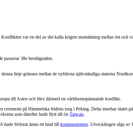
likten var en del av det kalla krigets motsättning mellan öst och väst
denna linje gränsen mellan de nyblivna självständiga staterna Nordko
Europa till Asien och blev därmed en världsomspännande konflikt.
n ceremoni på Himmelska fridens torg i Peking. Detta innebar slutet p
rkorna som därefter hade flytt till ön
Taiwan
.
hade förlorat ännu ett land till
kommunismen
. Utvecklingen sågs av 