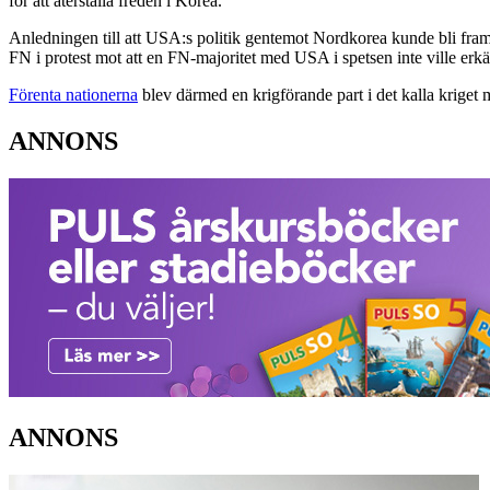
för att återställa freden i Korea.
Anledningen till att USA:s politik gentemot Nordkorea kunde bli framg
FN i protest mot att en FN-majoritet med USA i spetsen inte ville er
Förenta nationerna
blev därmed en krigförande part i det kalla kriget
ANNONS
ANNONS