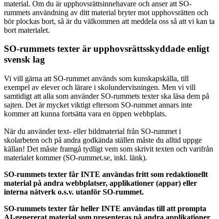
material. Om du är upphovsrättsinnehavare och anser att SO-
rummets användning av ditt material bryter mot upphovsrätten och
bör plockas bort, så är du välkommen att meddela oss så att vi kan ta
bort materialet.
SO-rummets texter är upphovsrättsskyddade enligt
svensk lag
Vi vill gärna att SO-rummet används som kunskapskälla, till
exempel av elever och lärare i skolundervisningen. Men vi vill
samtidigt att alla som använder SO-rummets texter ska läsa dem på
sajten. Det är mycket viktigt eftersom SO-rummet annars inte
kommer att kunna fortsätta vara en öppen webbplats.
När du använder text- eller bildmaterial från SO-rummet i
skolarbeten och på andra godkända ställen måste du alltid uppge
källan! Det måste framgå tydligt vem som skrivit texten och varifrån
materialet kommer (SO-rummet.se, inkl. länk).
SO-rummets texter får INTE användas fritt som redaktionellt
material på andra webbplatser, applikationer (appar) eller
interna nätverk o.s.v. utanför SO-rummet.
SO-rummets texter får heller INTE användas till att prompta
AI-genererat material som presenteras på andra applikationer