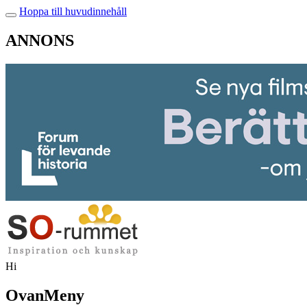
Hoppa till huvudinnehåll
ANNONS
Hi
OvanMeny