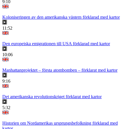
9:10
Koloniseringen av den amerikanska västern förklarad med kartor
11:52
Den europeiska emigrationen till USA förklarad med kartor
10:06
Manhattanprojektet – första atombomben – förklarat med kartor
9:16
Det amerikanska revolutionskriget förklarat med kartor
5:32
Historien om Nordamerikas ursprungsbefolkning förklarad med
kartor