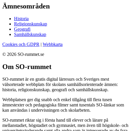
Ämnesområden
Historia
Religionskunskap
Geografi
Samhällskunskap
Cookies och GDPR
|
Webbkarta
© 2026 SO-rummet.se
Om SO-rummet
SO-rummet är en gratis digital lärresurs och Sveriges mest
välsorterade webbplats för skolans samhällsorienterade ämnen:
historia, religionskunskap, geografi och samhällskunskap.
Webbplatsen ger dig snabb och enkel tillgång till flera tusen
ämnestexter och pedagogiska filmer samt tusentals SO-länkar som
kan användas i undervisningen och skolarbeten.
SO-rummet riktar sig i första hand till elever och lärare på
mellanstadiet, högstadiet och gymnasiet, men även till högskole- och
universitetsstuderande samt alla andra som är intresserade av de fyra