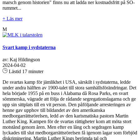
marsch genom historien" finns nu att ladda ner kostnadsfritt på SO-
rummet...
+ Läs mer
M
Svart kamp i sydstaterna
av: Kaj Hildingson
2024-04-02
Lästid 17 minuter
De svartas kamp för jämlikhet i USA, särskilt i sydstaterna, ledde
under andra hälften av 1900-talet till stora samhällsförändringar. Det
hela började 1955 på en buss i Alabama då Rosa Parks, en svart
sömmerska, vägrade att följa de rådande segregationslagarna och ge
upp sin sittplats till en vit person. Den påföljande arresteringen av
henne gav upphov till bildandet av den amerikanska
medborgarrättsrörelsen, ledd av den karismatiska pastorn Martin
Luther King. Kampen för de svartas rättigheter kom att möta stort
motstånd genom åren. Men efter en lång och segdragen kamp
lyckades till slut medborgarrättsrörelsen få igenom lagar som förbjöd
diskriminering. Martin Luther Kings berömda tal och