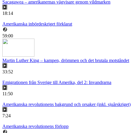
Sacagawea – amerikanernas vägvisare genom vildmarken
18:14
Amerikanska inbördeskriget förklarat
59:00
Martin Luther King – kampen, drömmen och det brutala motståndet
33:52
Emigrationen från Sverige till Amerika, del 2: Invandrarna
11:50
Amerikanska revolutionens bakgrund och orsaker (inkl. sjuårskriget)
7:24
Amerikanska revolutionens förlopp