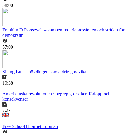
58:00
Franklin D Roosevelt – kampen mot depressionen och striden för
demokratin
57:00
Sitting Bull – hövdingen som aldrig gav vika
19:38
Amerikanska revolutionen : begrepp, orsaker, förlopp och
konsekvenser
7:27
Free School | Harriet Tubman