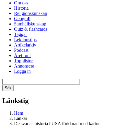
Om oss
Historia
Religionskunskap
Geografi
Samhällskunskap
Quiz & flashcards
Taggar
Lektionstips
Artikelarkiv
Podcast
Året runt
Topplistor
Annonsera
Logga in
Länkstig
Hem
Länkar
De svartas historia i USA förklarad med kartor