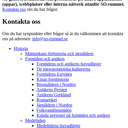
(appar), webbplatser eller interna nätverk utanför SO-rummet.
Kontakta oss
om du har frågor.
Kontakta oss
Om du har synpunkter eller frågor så är du välkommen att kontakta
oss på adressen:
info@so-rummet.se
Historia
Människans förhistoria och stenåldern
Forntiden och antiken
Forntidens och antikens huvudlinjer
De mesopotamiska kulturerna
Forntidens Egypten
Kinas fornhistoria
Bronsåldern i Norden
Antikens Persien
Antikens Grekland
Romarriket
Järnåldern i Norden
Folkvandringstiden
Kända personer på forntiden och antiken
Medeltiden
Medeltidens huvudlinjer