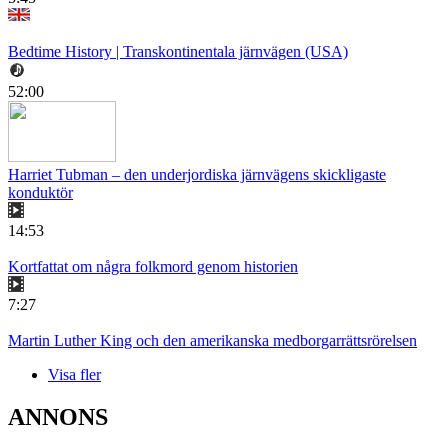
Bedtime History | Transkontinentala järnvägen (USA)
52:00
Harriet Tubman – den underjordiska järnvägens skickligaste
konduktör
14:53
Kortfattat om några folkmord genom historien
7:27
Martin Luther King och den amerikanska medborgarrättsrörelsen
Visa fler
ANNONS