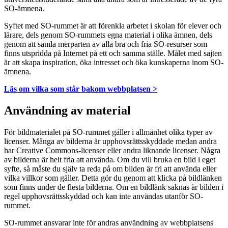
SO-ämnena.
Syftet med SO-rummet är att förenkla arbetet i skolan för elever och
lärare, dels genom SO-rummets egna material i olika ämnen, dels
genom att samla merparten av alla bra och fria SO-resurser som
finns utspridda på Internet på ett och samma ställe. Målet med sajten
är att skapa inspiration, öka intresset och öka kunskaperna inom SO-
ämnena.
Läs om vilka som står bakom webbplatsen >
Användning av material
För bildmaterialet på SO-rummet gäller i allmänhet olika typer av
licenser. Många av bilderna är upphovsrättsskyddade medan andra
har Creative Commons-licenser eller andra liknande licenser. Några
av bilderna är helt fria att använda. Om du vill bruka en bild i eget
syfte, så måste du själv ta reda på om bilden är fri att använda eller
vilka villkor som gäller. Detta gör du genom att klicka på bildlänken
som finns under de flesta bilderna. Om en bildlänk saknas är bilden i
regel upphovsrättsskyddad och kan inte användas utanför SO-
rummet.
SO-rummet ansvarar inte för andras användning av webbplatsens