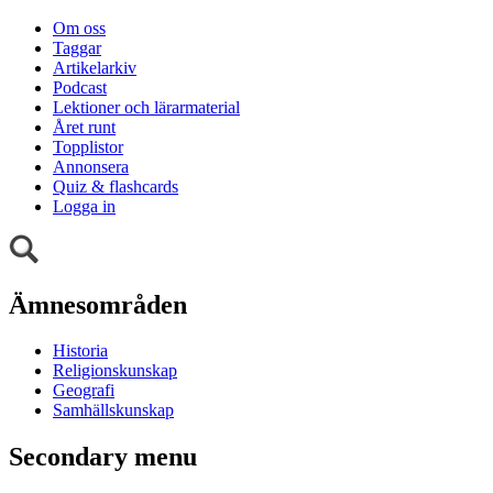
Om oss
Taggar
Artikelarkiv
Podcast
Lektioner och lärarmaterial
Året runt
Topplistor
Annonsera
Quiz & flashcards
Logga in
Ämnesområden
Historia
Religionskunskap
Geografi
Samhällskunskap
Secondary menu