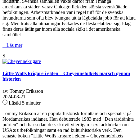
industrin. Svenska samhällen växte därför fram i många
amerikanska städer, varav Chicago fick den största svenskättade
befolkningen. Arbetsmarknaden var i regel tuff för de svenska
invandrarna som ofta blev tvungna att ta lågbetalda jobb för att klara
sig. Men trots alla utmaningar lyckades de flesta etablera sig. Idag
finns deras ättlingar inom alla sociala skikt i det amerikanska
samhället...
+ Läs mer
S
Little Wolfs krigare i elden – Cheyennefolkets marsch genom
historien
av: Tommy Eriksson
2024-08-21
Lästid 5 minuter
Tommy Eriksson är en populärhistorisk författare och specialist på
Nordamerikas indianer. Han debuterade 1983 med "Den tårdränkta
prärien" och har sedan dess skrivit ytterligare sex fackböcker om
USA:s urbefolkningar samt en rad kulturhistoriska verk. Den
senaste boken "Little Wolfs krigare i elden – Cheyennefolkets