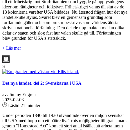
till ett frihetskrig mot Storbritannien som byggde på upplysningens
idéer om rättigheter och folkstyre. Frihetskriget vanns till slut av de
13 kolonierna varefter USA bildades. Nu återstod frågan hur det nya
landet skulle styras. Svaret blev en gemensam grundlag som
fortfarande gäller och som brukar beskrivas som världens äldsta
skrivna nationella författning. Den delade upp makten mellan olika
delar av staten och slog fast hur valen skulle gå till. Författningen
blev grunden för USA:s statsskick.
+ Läs mer
S
Det nya landet, del 2: Svenskarna i USA
av: Jimmy Engren
2025-02-03
Lästid 21 minuter
Under perioden 1840 till 1930 utvandrade över en miljon svenskar
till USA med hopp om ett bättre liv. Trots möjligheter till gratis mark
genom "Homestead Act" kom ett stort antal istället att arbeta inom