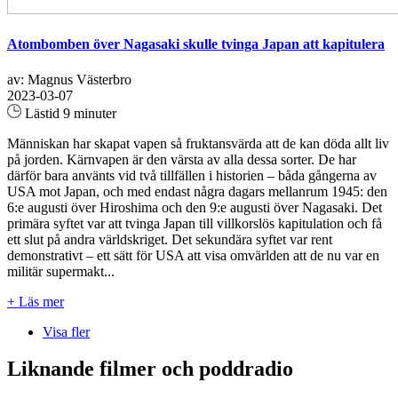
Atombomben över Nagasaki skulle tvinga Japan att kapitulera
av: Magnus Västerbro
2023-03-07
Lästid 9 minuter
Människan har skapat vapen så fruktansvärda att de kan döda allt liv
på jorden. Kärnvapen är den värsta av alla dessa sorter. De har
därför bara använts vid två tillfällen i historien – båda gångerna av
USA mot Japan, och med endast några dagars mellanrum 1945: den
6:e augusti över Hiroshima och den 9:e augusti över Nagasaki. Det
primära syftet var att tvinga Japan till villkorslös kapitulation och få
ett slut på andra världskriget. Det sekundära syftet var rent
demonstrativt – ett sätt för USA att visa omvärlden att de nu var en
militär supermakt...
+ Läs mer
Visa fler
Liknande filmer och poddradio