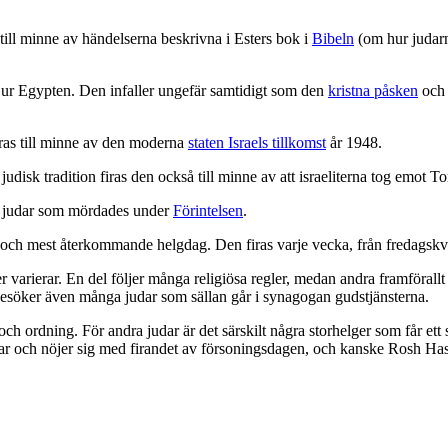
till minne av händelserna beskrivna i Esters bok i
Bibeln
(om hur judarn
get ur Egypten. Den infaller ungefär samtidigt som den
kristna påsken
och 
 firas till minne av den moderna
staten Israels tillkomst
år 1948.
udisk tradition firas den också till minne av att israeliterna tog emot To
er judar som mördades under
Förintelsen
.
 och mest återkommande helgdag. Den firas varje vecka, från fredagskväl
r varierar. En del följer många religiösa regler, medan andra framförallt 
söker även många judar som sällan går i synagogan gudstjänsterna.
ch ordning. För andra judar är det särskilt några storhelger som får ett 
dar och nöjer sig med firandet av försoningsdagen, och kanske Rosh Ha