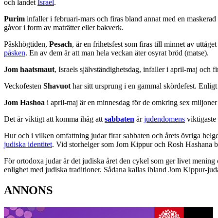
och landet
Israel
.
Purim
infaller i februari-mars och firas bland annat med en maskerad 
gåvor i form av maträtter eller bakverk.
Påskhögtiden,
Pesach
, är en frihetsfest som firas till minnet av uttå
påsken
. En av dem är att man hela veckan äter osyrat bröd (matse).
Jom haatsmaut
, Israels självständighetsdag, infaller i april-maj och
Veckofesten
Shavuot
har sitt ursprung i en gammal skördefest. Enligt j
Jom Hashoa
i april-maj är en minnesdag för de omkring sex miljon
Det är viktigt att komma ihåg att
sabbaten
är
judendomens
viktigaste
Hur och i vilken omfattning judar firar sabbaten och årets övriga helge
judiska identitet
. Vid storhelger som Jom Kippur och Rosh Hashana be
För ortodoxa judar är det judiska året den cykel som ger livet mening o
enlighet med judiska traditioner. Sådana kallas ibland Jom Kippur-ju
ANNONS