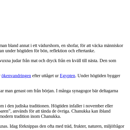
man bland annat i ett vädurshorn, en shofar, för att väcka människor
n under högtiden för bön, reflektion och eftertanke.
vuxna judar från mat och dryck från en kväll till nästa. Den som
r
ökenvandringen
efter uttåget ur
Egypten
. Under högtiden bygger
rjar man genast om från början. I många synagogor bär deltagarna
m i den judiska traditionen. Högtiden infaller i november eller
lparen”, används för att tända de övriga. Chanukka kan ibland
vt modern tradition inom Chanukka.
äknas. Idag förknippas den ofta med träd, frukter, naturen, miljöfrågor