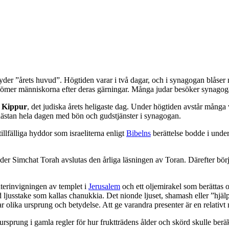
yder ”årets huvud”. Högtiden varar i två dagar, och i synagogan blåser 
d dömer människorna efter deras gärningar. Många judar besöker synagoga
 Kippur
, det judiska årets heligaste dag. Under högtiden avstår många 
r nästan hela dagen med bön och gudstjänster i synagogan.
 tillfälliga hyddor som israeliterna enligt
Bibelns
berättelse bodde i unde
der Simchat Torah avslutas den årliga läsningen av Toran. Därefter bö
återinvigningen av templet i
Jerusalem
och ett oljemirakel som berättas o
ad ljusstake som kallas chanukkia. Det nionde ljuset, shamash eller ”hjä
r olika ursprung och betydelse. Att ge varandra presenter är en relati
tt ursprung i gamla regler för hur fruktträdens ålder och skörd skulle ber