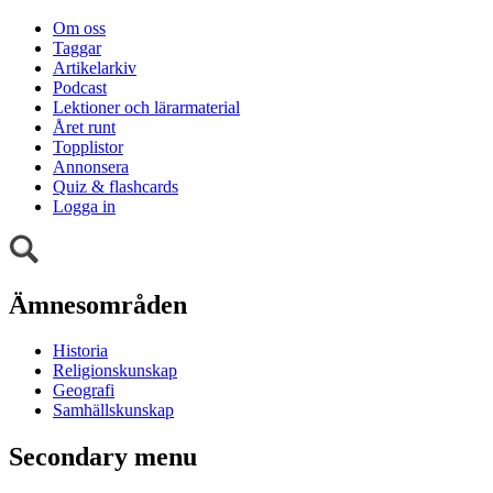
Om oss
Taggar
Artikelarkiv
Podcast
Lektioner och lärarmaterial
Året runt
Topplistor
Annonsera
Quiz & flashcards
Logga in
Ämnesområden
Historia
Religionskunskap
Geografi
Samhällskunskap
Secondary menu