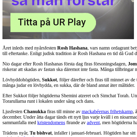
Året inleds med nyårsfesten
Rosh Hashana
, vars namn ordagrant bet
till eftertanke. Enligt judisk tradition är Rosh Hashana en tid då Gu
Nio dagar efter Rosh Hashanas första dag firas försoningsdagen,
Jom
riskerar att skadas av fastan ska däremot inte fasta. Många tillbringa
Lövhyddohögtiden,
Sukkot
, följer därefter och firas till minnet av de
många judar en lövhydda, en sukka, där de bland annat äter måltider.
Efter Sukkot följer högtiderna Shemini atzeret och Simchat Torah. Un
Torarullarna runt i lokalen under sång och dans.
Ljusfesten
Chanukka
firas till minne av
mackabéernas frihetskamp
, 
december. Under åtta dagar tänds ett nytt ljus varje kväll i en nioarm
sammanfalla med
kristendomens
firande av
advent
, men högtiderna ha
Trädens nyår,
Tu bishvat
, infaller i januari-februari. Högtiden har si