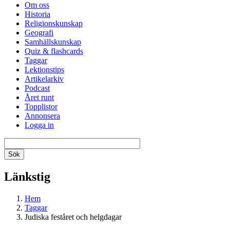
Om oss
Historia
Religionskunskap
Geografi
Samhällskunskap
Quiz & flashcards
Taggar
Lektionstips
Artikelarkiv
Podcast
Året runt
Topplistor
Annonsera
Logga in
Länkstig
Hem
Taggar
Judiska feståret och helgdagar