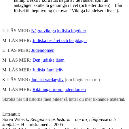
familj. Beskriv kortfattat några av de ritualer som du
antagligen skulle få genomgå i livet (och efter döden) – från
födsel till begravning (se ovan "Viktiga händelser i livet").
L
LÄS MER:
Några viktiga judiska högtider
M
LÄS MER:
Judiska feståret och helgdagar
L
LÄS MER:
Judendomen
M
LÄS MER:
Den judiska läran
M
LÄS MER:
Judiskt familjeliv
S
LÄS MER:
Judiskt vardagsliv
(om högtider m.m.)
M
LÄS MER:
Riktningar inom judendomen
Skrolla ner till listorna med bilder så hittar du mer liknande material.
Litteratur:
​Sören Wibeck,
Religionernas historia – om tro, hänförelse och
konflikter.
Historiska media, 2005