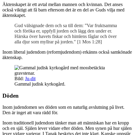
Äktenskapet är ett avtal mellan mannen och kvinnan. Det anses
också viktigt att få barn eftersom det är en del av Guds vilja med
äktenskapet.
Gud välsignade dem och sa till dem: ”Var fruktsamma
och föröka er, uppfyll jorden och lägg den under er.
Härska över havets fiskar och himlens fåglar och över
alla djur som myllrar på jorden." [1 Mos 1:28]
Inom liberal judendom (reformjudendom) erkänns också samkönade
äktenskap.
Bild:
Ju-dit
Gammal judisk kyrkogård.
Döden
Inom judendomen ses döden som en naturlig avslutning på livet.
Den är inget att vara rädd för.
Inom traditionell judendom tänker man att människan har en kropp
och en själ. Själen lever vidare efter döden. Men synen på hur själen
lever vidare varierar. I Tanak beskrivs det inte klart. Kanske uppstår