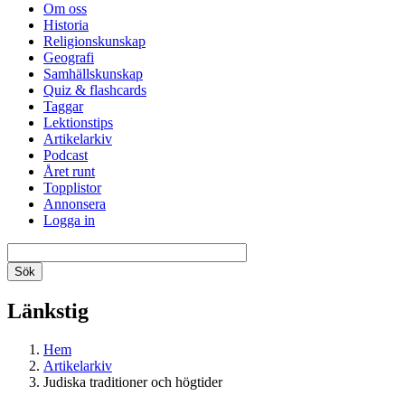
Om oss
Historia
Religionskunskap
Geografi
Samhällskunskap
Quiz & flashcards
Taggar
Lektionstips
Artikelarkiv
Podcast
Året runt
Topplistor
Annonsera
Logga in
Länkstig
Hem
Artikelarkiv
Judiska traditioner och högtider