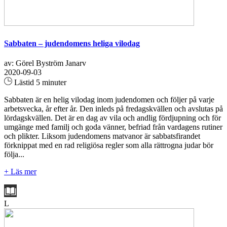
Sabbaten – judendomens heliga vilodag
av: Görel Byström Janarv
2020-09-03
Lästid 5 minuter
Sabbaten är en helig vilodag inom judendomen och följer på varje
arbetsvecka, år efter år. Den inleds på fredagskvällen och avslutas på
lördagskvällen. Det är en dag av vila och andlig fördjupning och för
umgänge med familj och goda vänner, befriad från vardagens rutiner
och plikter. Liksom judendomens matvanor är sabbatsfirandet
förknippat med en rad religiösa regler som alla rättrogna judar bör
följa...
+ Läs mer
L