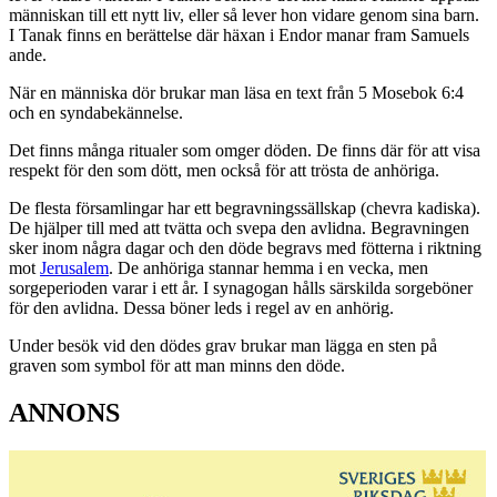
människan till ett nytt liv, eller så lever hon vidare genom sina barn.
I Tanak finns en berättelse där häxan i Endor manar fram Samuels
ande.
När en människa dör brukar man läsa en text från 5 Mosebok 6:4
och en syndabekännelse.
Det finns många ritualer som omger döden. De finns där för att visa
respekt för den som dött, men också för att trösta de anhöriga.
De flesta församlingar har ett begravningssällskap (chevra kadiska).
De hjälper till med att tvätta och svepa den avlidna. Begravningen
sker inom några dagar och den döde begravs med fötterna i riktning
mot
Jerusalem
. De anhöriga stannar hemma i en vecka, men
sorgeperioden varar i ett år. I synagogan hålls särskilda sorgeböner
för den avlidna. Dessa böner leds i regel av en anhörig.
Under besök vid den dödes grav brukar man lägga en sten på
graven som symbol för att man minns den döde.​
ANNONS