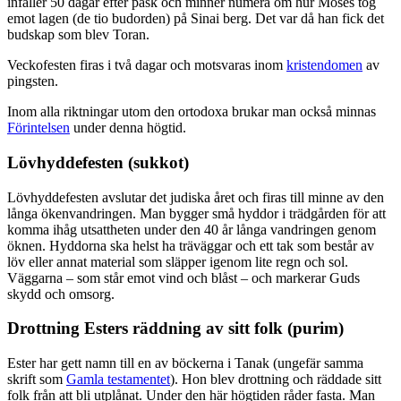
infaller 50 dagar efter påsk och minner numera om hur Moses tog
emot lagen (de tio budorden) på Sinai berg. Det var då han fick det
budskap som blev Toran.
Veckofesten firas i två dagar och motsvaras inom
kristendomen
av
pingsten.
Inom alla riktningar utom den ortodoxa brukar man också minnas
Förintelsen
under denna högtid.
Lövhyddefesten (sukkot)
Lövhyddefesten avslutar det judiska året och firas till minne av den
långa ökenvandringen. Man bygger små hyddor i trädgården för att
komma ihåg utsattheten under den 40 år långa vandringen genom
öknen. Hyddorna ska helst ha träväggar och ett tak som består av
löv eller annat material som släpper igenom lite regn och sol.
Väggarna – som står emot vind och blåst – och markerar Guds
skydd och omsorg.
Drottning Esters räddning av sitt folk (purim)
Ester har gett namn till en av böckerna i Tanak (ungefär samma
skrift som
Gamla testamentet
). Hon blev drottning och räddade sitt
folk från att bli utplånat. Under den här högtiden råder fasta. Man