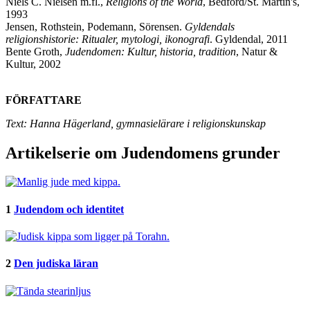
Niels C. Nielsen m.fl.,
Religions of the World
, Bedford/St. Martin's,
1993
Jensen, Rothstein, Podemann, Sörensen.
Gyldendals
religionshistorie: Ritualer, mytologi, ikonografi
. Gyldendal, 2011
Bente Groth,
Judendomen: Kultur, historia, tradition
, Natur &
Kultur, 2002
FÖRFATTARE
Text: Hanna Hägerland, gymnasielärare i religionskunskap
Artikelserie om Judendomens grunder
1
Judendom och identitet
2
Den judiska läran