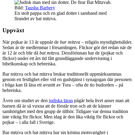
Bild:
Tausha Barbery
En stolt pappa och en glad dotter i samband med
firandet av bat mitzva.
Uppväxt
När pojkar är 13 år uppnår de
bar mitzva
– religiös myndighetsålder.
Sedan är de medlemmar i församlingen. Flickor gör det redan när de
är 12 år och blir då
bat mitzva
. Dessförinnan har de (pojkar och
flickor) under ett års tid fått grundläggande undervisning i
bibelkunskap och hebreiska.
Bar mitzva och bat mitzva brukar traditionellt uppmärksammas
genom en festlighet eller vid en gudstjänst i synagogan där personen
i fråga kan få läsa ett avsnitt av Tora – ofta de tio budorden – på
hebreiska.
Även om studiet av den
judiska läran
pågår hela livet anser man att
barnen då är så vuxna att de förstår tron och att de känner
samhörighet med den grupp de tillhör. Tidigare var denna tradition
inte viktig för flickor. Men idag är den lika viktig för flickor och
pojkar – i alla fall i Sverige.
Bar mitzva och bat mitzva har sin kristna motsvarighet i