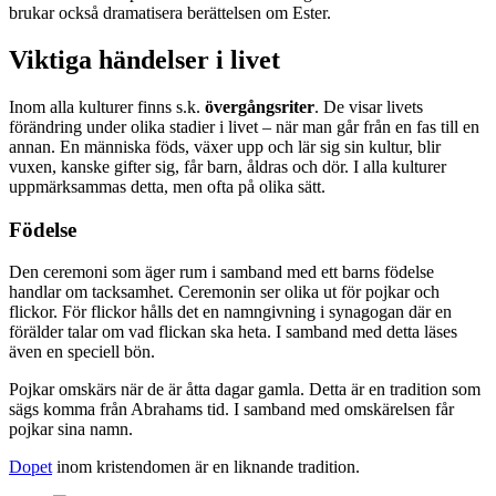
brukar också dramatisera berättelsen om Ester.
Viktiga händelser i livet
Inom alla kulturer finns s.k.
övergångsriter
. De visar livets
förändring under olika stadier i livet – när man går från en fas till en
annan. En människa föds, växer upp och lär sig sin kultur, blir
vuxen, kanske gifter sig, får barn, åldras och dör. I alla kulturer
uppmärksammas detta, men ofta på olika sätt.
Födelse
Den ceremoni som äger rum i samband med ett barns födelse
handlar om tacksamhet. Ceremonin ser olika ut för pojkar och
flickor. För flickor hålls det en namngivning i synagogan där en
förälder talar om vad flickan ska heta. I samband med detta läses
även en speciell bön.
Pojkar omskärs när de är åtta dagar gamla. Detta är en tradition som
sägs komma från Abrahams tid. I samband med omskärelsen får
pojkar sina namn.
Dopet
inom kristendomen är en liknande tradition.