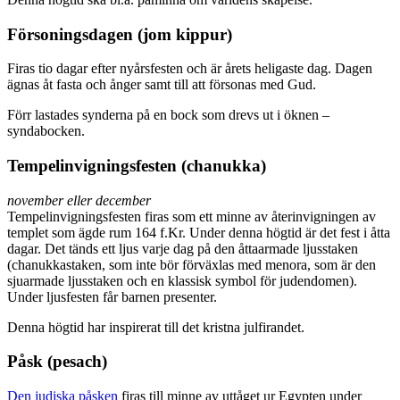
Försoningsdagen (jom kippur)
Firas tio dagar efter nyårsfesten och är årets heligaste dag. Dagen
ägnas åt fasta och ånger samt till att försonas med Gud.
Förr lastades synderna på en bock som drevs ut i öknen –
syndabocken.
Tempelinvigningsfesten (chanukka)
november eller december
Tempelinvigningsfesten firas som ett minne av återinvigningen av
templet som ägde rum 164 f.Kr. Under denna högtid är det fest i åtta
dagar. Det tänds ett ljus varje dag på den åttaarmade ljusstaken
(chanukkastaken, som inte bör förväxlas med menora, som är den
sjuarmade ljusstaken och en klassisk symbol för judendomen).
Under ljusfesten får barnen presenter.
Denna högtid har inspirerat till det kristna julfirandet.
Påsk (pesach)
Den judiska påsken
firas till minne av uttåget ur Egypten under