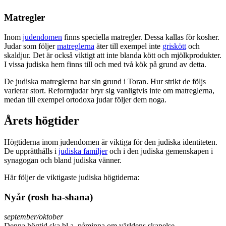
Matregler
Inom
judendomen
finns speciella matregler. Dessa kallas för kosher.
Judar som följer
matreglerna
äter till exempel inte
griskött
och
skaldjur. Det är också viktigt att inte blanda kött och mjölkprodukter.
I vissa judiska hem finns till och med två kök på grund av detta.
De judiska matreglerna har sin grund i Toran. Hur strikt de följs
varierar stort. Reformjudar bryr sig vanligtvis inte om matreglerna,
medan till exempel ortodoxa judar följer dem noga.
Årets högtider
Högtiderna inom judendomen är viktiga för den judiska identiteten.
De upprätthålls i
judiska familjer
och i den judiska gemenskapen i
synagogan och bland judiska vänner.
Här följer de viktigaste judiska högtiderna:
Nyår (rosh ha-shana)
september/oktober
Denna högtid ska bl.a. påminna om världens skapelse.