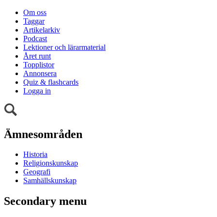
Om oss
Taggar
Artikelarkiv
Podcast
Lektioner och lärarmaterial
Året runt
Topplistor
Annonsera
Quiz & flashcards
Logga in
Ämnesområden
Historia
Religionskunskap
Geografi
Samhällskunskap
Secondary menu