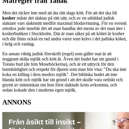
Matregler från Tanak
Men det räcker inte med att äta rätt slags kött. För att det ska bli
kosher
måste det slaktas på rätt sätt, och av en utbildad judisk
slaktare vars slaktsnitt medför maximal blodavrinning. För en svensk
ortodox jude innebär det att man handlar det mesta av det man äter i
kosherbutiken i Stockholm. Där är man säker på att köttet är kosher
och där finns också en rad andra varor som krävs i det judiska köket,
i helg och vardag.
En annan viktig judisk föreskrift (regel) som gäller mat är att
noggrant skilja mjölk och kött åt. Även det budet har sin grund i
Torans bud (de fem Moseböckerna), och är ett uttryck för den
barmhärtighet och respekt för djuren som man bör visa: "Du ska inte
koka en killing i dess moders mjölk". Det bibliska budet att inte
blanda kött och mjölk har sin grund i att det skulle vara oetiskt och
grymt av människan om hon först slaktade kons avkomma, och
sedan kokade den i moderns egen mjölk.
ANNONS