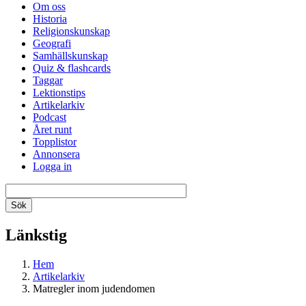
Om oss
Historia
Religionskunskap
Geografi
Samhällskunskap
Quiz & flashcards
Taggar
Lektionstips
Artikelarkiv
Podcast
Året runt
Topplistor
Annonsera
Logga in
Länkstig
Hem
Artikelarkiv
Matregler inom judendomen