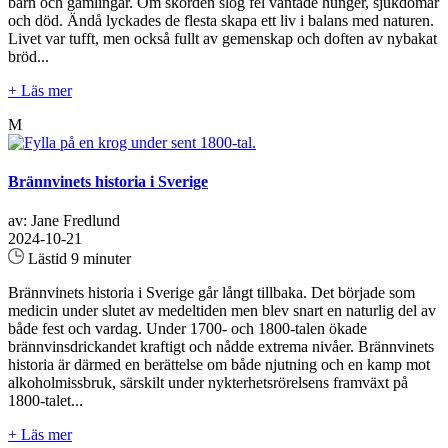
barn och gamlingar. Om skörden slog fel väntade hunger, sjukdomar
och död. Ändå lyckades de flesta skapa ett liv i balans med naturen.
Livet var tufft, men också fullt av gemenskap och doften av nybakat
bröd...
+ Läs mer
M
Brännvinets historia i Sverige
av: Jane Fredlund
2024-10-21
Lästid 9 minuter
Brännvinets historia i Sverige går långt tillbaka. Det började som
medicin under slutet av medeltiden men blev snart en naturlig del av
både fest och vardag. Under 1700- och 1800-talen ökade
brännvinsdrickandet kraftigt och nådde extrema nivåer. Brännvinets
historia är därmed en berättelse om både njutning och en kamp mot
alkoholmissbruk, särskilt under nykterhetsrörelsens framväxt på
1800-talet...
+ Läs mer