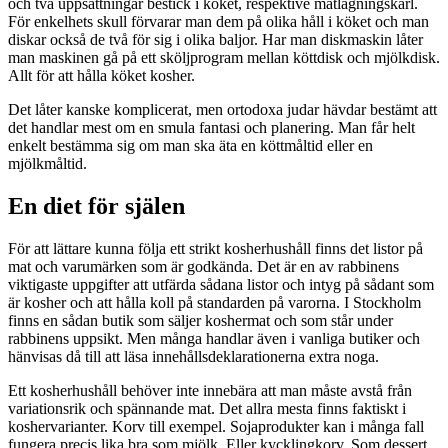
och två uppsättningar bestick i köket, respektive matlagningskärl.
För enkelhets skull förvarar man dem på olika håll i köket och man
diskar också de två för sig i olika baljor. Har man diskmaskin låter
man maskinen gå på ett sköljprogram mellan köttdisk och mjölkdisk.
Allt för att hålla köket kosher.
Det låter kanske komplicerat, men ortodoxa judar hävdar bestämt att
det handlar mest om en smula fantasi och planering. Man får helt
enkelt bestämma sig om man ska äta en köttmåltid eller en
mjölkmåltid.
En diet för själen
För att lättare kunna följa ett strikt kosherhushåll finns det listor på
mat och varumärken som är godkända. Det är en av rabbinens
viktigaste uppgifter att utfärda sådana listor och intyg på sådant som
är kosher och att hålla koll på standarden på varorna. I Stockholm
finns en sådan butik som säljer koshermat och som står under
rabbinens uppsikt. Men många handlar även i vanliga butiker och
hänvisas då till att läsa innehållsdeklarationerna extra noga.
Ett kosherhushåll behöver inte innebära att man måste avstå från
variationsrik och spännande mat. Det allra mesta finns faktiskt i
koshervarianter. Korv till exempel. Sojaprodukter kan i många fall
fungera precis lika bra som mjölk. Eller kycklingkorv. Som dessert