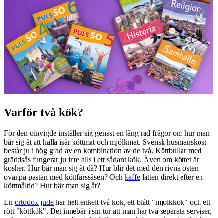
Varför två kök?
För den oinvigde inställer sig genast en lång rad frågor om hur man
bär sig åt att hålla isär köttmat och mjölkmat. Svensk husmanskost
består ju i hög grad av en kombination av de två. Köttbullar med
gräddsås fungerar ju inte alls i ett sådant kök. Även om köttet är
kosher. Hur bär man sig åt då? Hur blir det med den rivna osten
ovanpå pastan med köttfärssåsen? Och
kaffe
latten direkt efter en
köttmåltid? Hur bär man sig åt?
En
ortodox jude
har helt enkelt två kök, ett blått "mjölkkök" och ett
rött "köttkök". Det innebär i sin tur att man har två separata serviser,