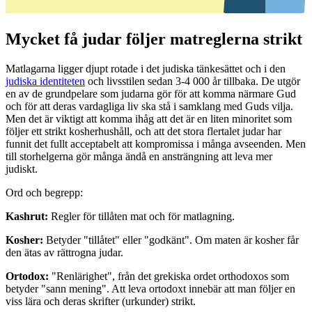
Mycket få judar följer matreglerna strikt
Matlagarna ligger djupt rotade i det judiska tänkesättet och i den
judiska identiteten
och livsstilen sedan 3-4 000 år tillbaka. De utgör
en av de grundpelare som judarna gör för att komma närmare Gud
och för att deras vardagliga liv ska stå i samklang med Guds vilja.
Men det är viktigt att komma ihåg att det är en liten minoritet som
följer ett strikt kosherhushåll, och att det stora flertalet judar har
funnit det fullt acceptabelt att kompromissa i många avseenden. Men
till storhelgerna gör många ändå en ansträngning att leva mer
judiskt.
Ord och begrepp:
Kashrut:
Regler för tillåten mat och för matlagning.
Kosher:
Betyder "tillåtet" eller "godkänt". Om maten är kosher får
den ätas av rättrogna judar.
Ortodox:
"Renlärighet", från det grekiska ordet orthodoxos som
betyder "sann mening". Att leva ortodoxt innebär att man följer en
viss lära och deras skrifter (urkunder) strikt.