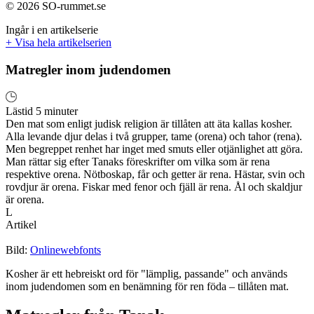
© 2026 SO-rummet.se
Ingår i en artikelserie
+ Visa hela artikelserien
Matregler inom judendomen
Lästid 5 minuter
Den mat som enligt judisk religion är tillåten att äta kallas kosher.
Alla levande djur delas i två grupper, tame (orena) och tahor (rena).
Men begreppet renhet har inget med smuts eller otjänlighet att göra.
Man rättar sig efter Tanaks föreskrifter om vilka som är rena
respektive orena. Nötboskap, får och getter är rena. Hästar, svin och
rovdjur är orena. Fiskar med fenor och fjäll är rena. Ål och skaldjur
är orena.
L
Artikel
Bild:
Onlinewebfonts
Kosher är ett hebreiskt ord för "lämplig, passande" och används
inom judendomen som en benämning för ren föda – tillåten mat.