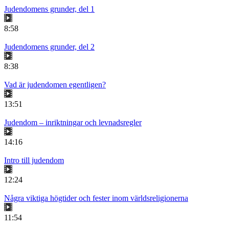
Judendomens grunder, del 1
8:58
Judendomens grunder, del 2
8:38
Vad är judendomen egentligen?
13:51
Judendom – inriktningar och levnadsregler
14:16
Intro till judendom
12:24
Några viktiga högtider och fester inom världsreligionerna
11:54