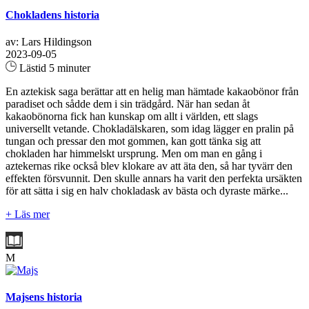
Chokladens historia
av: Lars Hildingson
2023-09-05
Lästid 5 minuter
En aztekisk saga berättar att en helig man hämtade kakaobönor från
paradiset och sådde dem i sin trädgård. När han sedan åt
kakaobönorna fick han kunskap om allt i världen, ett slags
universellt vetande. Chokladälskaren, som idag lägger en pralin på
tungan och pressar den mot gommen, kan gott tänka sig att
chokladen har himmelskt ursprung. Men om man en gång i
aztekernas rike också blev klokare av att äta den, så har tyvärr den
effekten försvunnit. Den skulle annars ha varit den perfekta ursäkten
för att sätta i sig en halv chokladask av bästa och dyraste märke...
+ Läs mer
M
Majsens historia