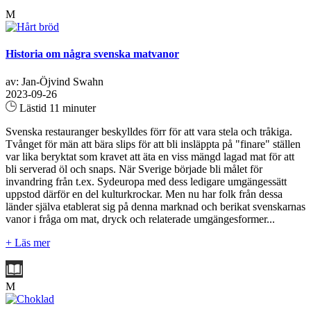
M
Historia om några svenska matvanor
av: Jan-Öjvind Swahn
2023-09-26
Lästid 11 minuter
Svenska restauranger beskylldes förr för att vara stela och tråkiga.
Tvånget för män att bära slips för att bli insläppta på "finare" ställen
var lika beryktat som kravet att äta en viss mängd lagad mat för att
bli serverad öl och snaps. När Sverige började bli målet för
invandring från t.ex. Sydeuropa med dess ledigare umgängessätt
uppstod därför en del kulturkrockar. Men nu har folk från dessa
länder själva etablerat sig på denna marknad och berikat svenskarnas
vanor i fråga om mat, dryck och relaterade umgängesformer...
+ Läs mer
M