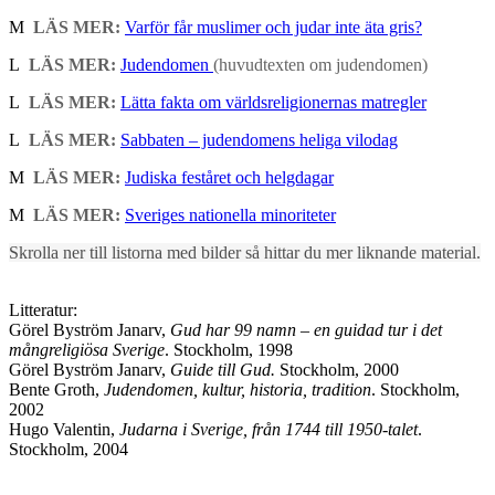
M
LÄS MER:
Varför får muslimer och judar inte äta gris?
L
LÄS MER:
Judendomen
(huvudtexten om judendomen)
L
LÄS MER:
Lätta fakta om världsreligionernas matregler
L
LÄS MER:
Sabbaten – judendomens heliga vilodag
M
LÄS MER:
Judiska feståret och helgdagar
M
LÄS MER:
Sveriges nationella minoriteter
Skrolla ner till listorna med bilder så hittar du mer liknande material.
Litteratur:
Görel Byström Janarv,
Gud har 99 namn – en guidad tur i det
mångreligiösa Sverige
. Stockholm, 1998
Görel Byström Janarv,
Guide till Gud.
Stockholm, 2000
Bente Groth,
Judendomen, kultur, historia, tradition
. Stockholm,
2002
Hugo Valentin,
Judarna i Sverige, från 1744 till 1950-talet
.
Stockholm, 2004