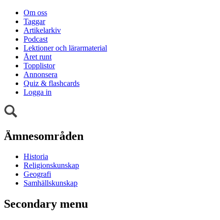
Om oss
Taggar
Artikelarkiv
Podcast
Lektioner och lärarmaterial
Året runt
Topplistor
Annonsera
Quiz & flashcards
Logga in
Ämnesområden
Historia
Religionskunskap
Geografi
Samhällskunskap
Secondary menu