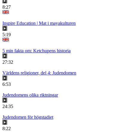
8:27
Inspire Education | Mat i mayakulturen
5:19
5 min fakta om: Ketchupens historia
27:32
Världens religioner, del 4: Judendomen
6:53
Judendomens olika riktningar
24:35
Judendomen för högstadiet
8:22