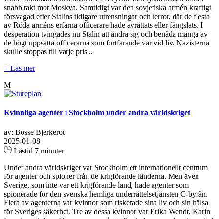
snabb takt mot Moskva. Samtidigt var den sovjetiska armén kraftigt
försvagad efter Stalins tidigare utrensningar och terror, där de flesta
av Röda arméns erfarna officerare hade avrättats eller fängslats. I
desperation tvingades nu Stalin att ändra sig och benåda många av
de högt uppsatta officerarna som fortfarande var vid liv. Nazisterna
skulle stoppas till varje pris...
+ Läs mer
M
Kvinnliga agenter i Stockholm under andra världskriget
av: Bosse Bjerkerot
2025-01-08
Lästid 7 minuter
Under andra världskriget var Stockholm ett internationellt centrum
för agenter och spioner från de krigförande länderna. Men även
Sverige, som inte var ett krigförande land, hade agenter som
spionerade för den svenska hemliga underrättelsetjänsten C-byrån.
Flera av agenterna var kvinnor som riskerade sina liv och sin hälsa
för Sveriges säkerhet. Tre av dessa kvinnor var Erika Wendt, Karin