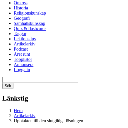
Om oss
Historia
Religionskunskap
Geografi
Samhällskunskap
Quiz & flashcards
Taggar
Lektionstips
Artikelarkiv
Podcast
Året runt
Topplistor
Annonsera
Logga in
Länkstig
Hem
Artikelarkiv
Upptakten till den slutgiltiga lösningen