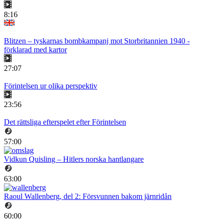
8:16
Blitzen – tyskarnas bombkampanj mot Storbritannien 1940 -
förklarad med kartor
27:07
Förintelsen ur olika perspektiv
23:56
Det rättsliga efterspelet efter Förintelsen
57:00
Vidkun Quisling – Hitlers norska hantlangare
63:00
Raoul Wallenberg, del 2: Försvunnen bakom järnridån
60:00