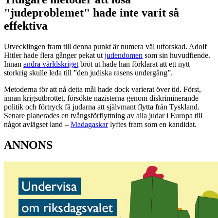
"judeproblemet" hade inte varit så
effektiva
Utvecklingen fram till denna punkt är numera väl utforskad. Adolf
Hitler hade flera gånger pekat ut
judendomen
som sin huvudfiende.
Innan
andra världskriget
bröt ut hade han förklarat att ett nytt
storkrig skulle leda till ”den judiska rasens undergång”.
Metoderna för att nå detta mål hade dock varierat över tid. Först,
innan krigsutbrottet, försökte nazisterna genom diskriminerande
politik och förtryck få judarna att självmant flytta från Tyskland.
Senare planerades en tvångsförflyttning av alla judar i Europa till
något avlägset land –
Madagaskar
lyftes fram som en kandidat.
ANNONS