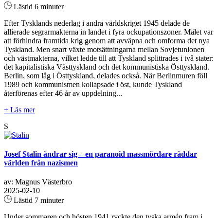
Lästid 6 minuter
Efter Tysklands nederlag i andra världskriget 1945 delade de
allierade segrarmakterna in landet i fyra ockupationszoner. Målet var
att förhindra framtida krig genom att avväpna och omforma det nya
Tyskland. Men snart växte motsättningarna mellan Sovjetunionen
och västmakterna, vilket ledde till att Tyskland splittrades i två stater:
det kapitalistiska Västtyskland och det kommunistiska Östtyskland.
Berlin, som låg i Östtyskland, delades också. När Berlinmuren föll
1989 och kommunismen kollapsade i öst, kunde Tyskland
återförenas efter 46 år av uppdelning...
+ Läs mer
S
Josef Stalin ändrar sig – en paranoid massmördare räddar
världen från nazismen
av: Magnus Västerbro
2025-02-10
Lästid 7 minuter
Under sommaren och hösten 1941 ryckte den tyska armén fram i