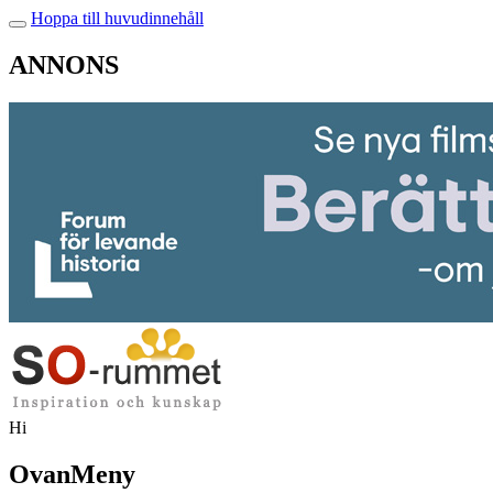
Hoppa till huvudinnehåll
ANNONS
Hi
OvanMeny