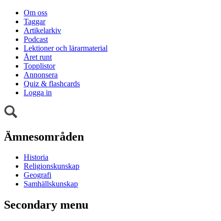
Om oss
Taggar
Artikelarkiv
Podcast
Lektioner och lärarmaterial
Året runt
Topplistor
Annonsera
Quiz & flashcards
Logga in
Ämnesområden
Historia
Religionskunskap
Geografi
Samhällskunskap
Secondary menu