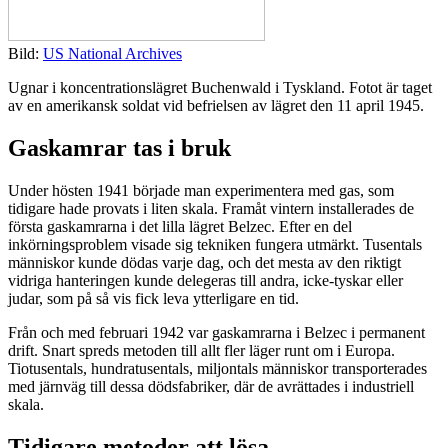
Bild:
US National Archives
Ugnar i koncentrationslägret Buchenwald i Tyskland. Fotot är taget
av en amerikansk soldat vid befrielsen av lägret den 11 april 1945.
Gaskamrar tas i bruk
Under hösten 1941 började man experimentera med gas, som
tidigare hade provats i liten skala. Framåt vintern installerades de
första gaskamrarna i det lilla lägret Belzec. Efter en del
inkörningsproblem visade sig tekniken fungera utmärkt. Tusentals
människor kunde dödas varje dag, och det mesta av den riktigt
vidriga hanteringen kunde delegeras till andra, icke-tyskar eller
judar, som på så vis fick leva ytterligare en tid.
Från och med februari 1942 var gaskamrarna i Belzec i permanent
drift. Snart spreds metoden till allt fler läger runt om i Europa.
Tiotusentals, hundratusentals, miljontals människor transporterades
med järnväg till dessa dödsfabriker, där de avrättades i industriell
skala.
Tidigare metoder att lösa