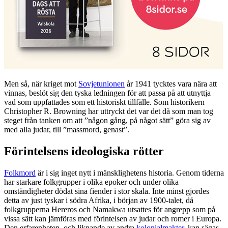
Men så, när kriget mot
Sovjetunionen
år 1941 tycktes vara nära att
vinnas, beslöt sig den tyska ledningen för att passa på att utnyttja
vad som uppfattades som ett historiskt tillfälle. Som historikern
Christopher R. Browning har uttryckt det var det då som man tog
steget från tanken om att ”någon gång, på något sätt” göra sig av
med alla judar, till ”massmord, genast”.
Förintelsens ideologiska rötter
Folkmord
är i sig inget nytt i mänsklighetens historia. Genom tiderna
har starkare folkgrupper i olika epoker och under olika
omständigheter dödat sina fiender i stor skala. Inte minst gjordes
detta av just tyskar i södra Afrika, i början av 1900-talet, då
folkgrupperna Hereros och Namakwa utsattes för angrepp som på
vissa sätt kan jämföras med förintelsen av judar och romer i Europa.
Den erfarenheten, och liknande av andra
kolonialmakter
, kan sägas