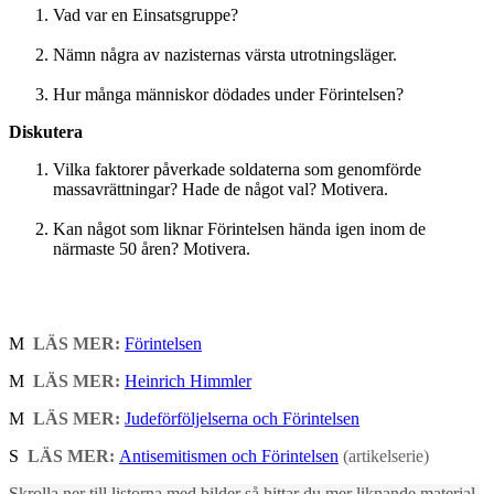
Vad var en Einsatsgruppe?
Nämn några av nazisternas värsta utrotningsläger.
Hur många människor dödades under Förintelsen?
Diskutera
Vilka faktorer påverkade soldaterna som genomförde
massavrättningar? Hade de något val? Motivera.
Kan något som liknar Förintelsen hända igen inom de
närmaste 50 åren? Motivera.
M
LÄS MER:
Förintelsen
M
LÄS MER:
Heinrich Himmler
M
LÄS MER:
Judeförföljelserna och Förintelsen
S
LÄS MER:
Antisemitismen och Förintelsen
(artikelserie)
Skrolla ner till listorna med bilder så hittar du mer liknande material.