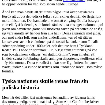
ha öppnat dörren för vad som sedan hände i Europa.
Ändå kan man hävda att det finns något unikt över nazisternas
försök att utrota det judiska folket, som skiljer det från de flesta folk
mord i historien. Det handlade inte om att en gång för alla besegra
en reell, fysisk fiende, som kunde tänkas hota ens eget maktmonopol
(även om nazisterna gärna vill motivera saken på det sättet; de ansåg
sig vara ansatta av fiender från alla håll). Deras agerande mot judar,
och mot andra folk som ansågs underlägsna, var på ett sätt en
konsekvens av och en kulmen på de rasistiska tankar som fått allt
större spridning under 1800-talet, och det inte bara i Tyskland.
Redan 1913 hade en författare i USA lagt fram ett förslag på vad
som bokstavligen kallades ”en slutlig lösning”, som innebar att
landets svarta befolkning skulle antingen deporteras, steriliseras eller
– fysiskt utrotas. Detta var alltså tankar som låg i luften. Indianer,
svarta, judar: alla kunde beskrivas som ”utdöende raser”, som måste
förintas.
Tyska nationen skulle renas från sin
judiska historia
Men när det gäller just nazisternas behandling av judarna fanns
dessutom ytterligare ett annat inslag. Som Alon Confino beskriver