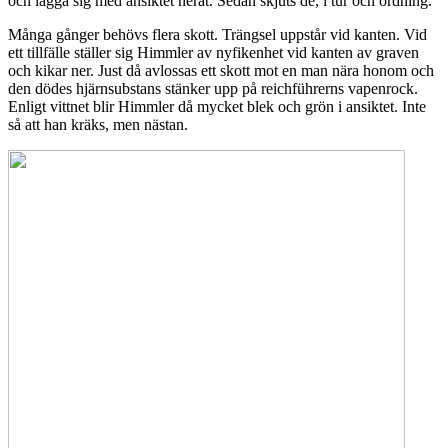
och lägga sig med ansiktet neråt. Sedan skjuts de, i tur och ordning.
Många gånger behövs flera skott. Trängsel uppstår vid kanten. Vid
ett tillfälle ställer sig Himmler av nyfikenhet vid kanten av graven
och kikar ner. Just då avlossas ett skott mot en man nära honom och
den dödes hjärnsubstans stänker upp på reichführerns vapenrock.
Enligt vittnet blir Himmler då mycket blek och grön i ansiktet. Inte
så att han kräks, men nästan.