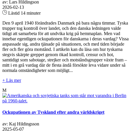
av: Lars Hildingson
2026-02-13
Lästid 14 minuter
Den 9 april 1940 förändrades Danmark på bara några timmar. Tyska
trupper tog kontroll över landet, och den danska ledningen valde
tidigt att samarbeta för att undvika krig på hemmaplan. Men vad
innebar egentligen ockupationen för danskarna i deras vardag? Vissa
anpassade sig, andra tjänade på situationen, och med tiden började
fler och fler göra motstånd. I artikeln kan du läsa om hur tyskarna
stegvis skärpte greppet genom ökad kontroll, censur och hot,
samtidigt som sabotage, strejker och motståndsgrupper växte fram –
mitt i en grå vardag där de flesta ändå försökte leva vidare under så
normala omständigheter som möjligt...
+ Läs mer
M
Ockupationen av Tyskland efter andra världskriget
av: Kaj Hildingsson
2025-05-07