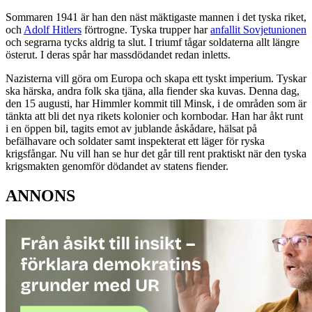
Sommaren 1941 är han den näst mäktigaste mannen i det tyska riket,
och
Adolf Hitlers
förtrogne. Tyska trupper har
anfallit Sovjetunionen
och segrarna tycks aldrig ta slut. I triumf tågar soldaterna allt längre
österut. I deras spår har massdödandet redan inletts.
Nazisterna vill göra om Europa och skapa ett tyskt imperium. Tyskar
ska härska, andra folk ska tjäna, alla fiender ska kuvas. Denna dag,
den 15 augusti, har Himmler kommit till Minsk, i de områden som är
tänkta att bli det nya rikets kolonier och kornbodar. Han har åkt runt
i en öppen bil, tagits emot av jublande åskådare, hälsat på
befälhavare och soldater samt inspekterat ett läger för ryska
krigsfångar. Nu vill han se hur det går till rent praktiskt när den tyska
krigsmakten genomför dödandet av statens fiender.
ANNONS