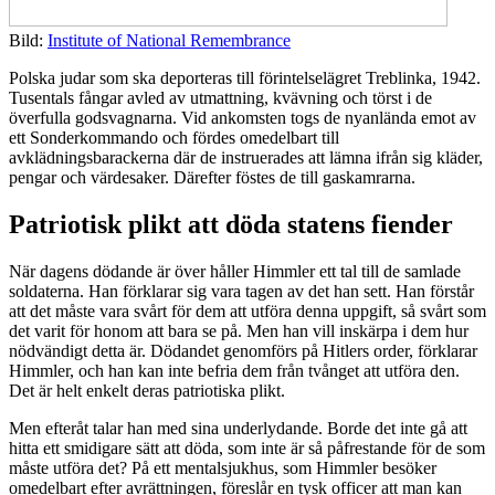
Bild:
Institute of National Remembrance
Polska judar som ska deporteras till förintelselägret Treblinka, 1942.
Tusentals fångar avled av utmattning, kvävning och törst i de
överfulla godsvagnarna. Vid ankomsten togs de nyanlända emot av
ett Sonderkommando och fördes omedelbart till
avklädningsbarackerna där de instruerades att lämna ifrån sig kläder,
pengar och värdesaker. Därefter föstes de till gaskamrarna.
Patriotisk plikt att döda statens fiender
När dagens dödande är över håller Himmler ett tal till de samlade
soldaterna. Han förklarar sig vara tagen av det han sett. Han förstår
att det måste vara svårt för dem att utföra denna uppgift, så svårt som
det varit för honom att bara se på. Men han vill inskärpa i dem hur
nödvändigt detta är. Dödandet genomförs på Hitlers order, förklarar
Himmler, och han kan inte befria dem från tvånget att utföra den.
Det är helt enkelt deras patriotiska plikt.
Men efteråt talar han med sina underlydande. Borde det inte gå att
hitta ett smidigare sätt att döda, som inte är så påfrestande för de som
måste utföra det? På ett mentalsjukhus, som Himmler besöker
omedelbart efter avrättningen, föreslår en tysk officer att man kan