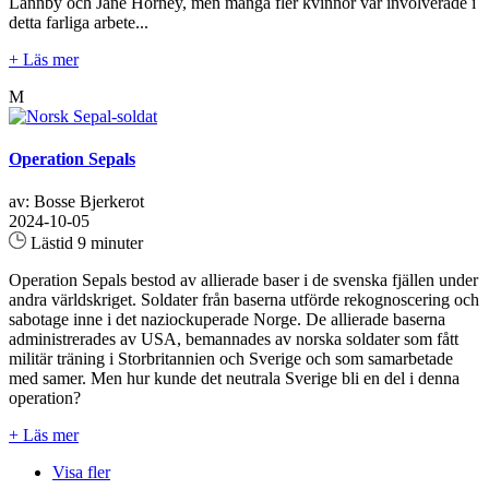
Lannby och Jane Horney, men många fler kvinnor var involverade i
detta farliga arbete...
+ Läs mer
M
Operation Sepals
av: Bosse Bjerkerot
2024-10-05
Lästid 9 minuter
Operation Sepals bestod av allierade baser i de svenska fjällen under
andra världskriget. Soldater från baserna utförde rekognoscering och
sabotage inne i det naziockuperade Norge. De allierade baserna
administrerades av USA, bemannades av norska soldater som fått
militär träning i Storbritannien och Sverige och som samarbetade
med samer. Men hur kunde det neutrala Sverige bli en del i denna
operation?
+ Läs mer
Visa fler