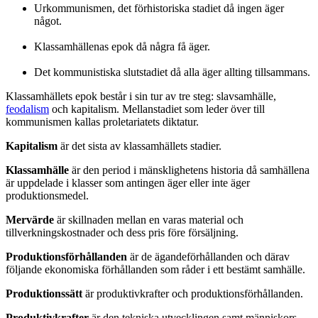
Urkommunismen, det förhistoriska stadiet då ingen äger
något.
Klassamhällenas epok då några få äger.
Det kommunistiska slutstadiet då alla äger allting tillsammans.
Klassamhällets epok består i sin tur av tre steg: slavsamhälle,
feodalism
och kapitalism. Mellanstadiet som leder över till
kommunismen kallas proletariatets diktatur.
Kapitalism
är det sista av klassamhällets stadier.
Klassamhälle
är den period i mänsklighetens historia då samhällena
är uppdelade i klasser som antingen äger eller inte äger
produktionsmedel.
Mervärde
är skillnaden mellan en varas material och
tillverkningskostnader och dess pris före försäljning.
Produktionsförhållanden
är de ägandeförhållanden och därav
följande ekonomiska förhållanden som råder i ett bestämt samhälle.
Produktionssätt
är produktivkrafter och produktionsförhållanden.
Produktivkrafter
är den tekniska utvecklingen samt människors