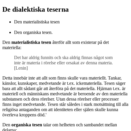
De dialektiska teserna
Den materialistiska tesen
Den organiska tesen.
Den
materialistiska tesen
återför allt som existerar på det
materiella:
Det har aldrig funnits och ska aldrig finnas något som
inte är materia i rörelse eller orsakat av denna materia.
[Lenin]
Detta innebär inte att allt som finns skulle vara materiellt. Tankar,
känslor, kunskaper, medvetande är t.ex. ickemateriella. Tesen säger
bara att allt sådant går att återföra på det materiella. Hjärnan t.ex. är
materiell och människans medvetande är beroende av den materiella
substansen och dess rörelser. Utan dessa rörelser eller processer
finns inget medvetande. Tesen står således i stark motsättning till alla
religiösa antaganden om att identiteten eller själen skulle kunna
överleva kroppens död.'
Den
organiska tesen
talar om helheten och sambandet mellan
delarna: