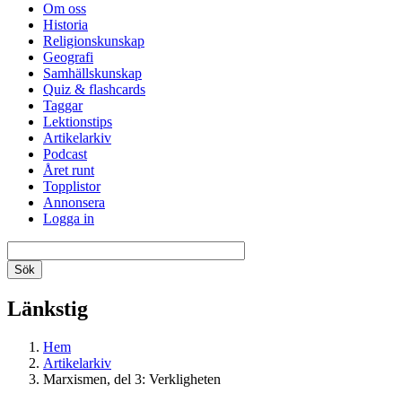
Om oss
Historia
Religionskunskap
Geografi
Samhällskunskap
Quiz & flashcards
Taggar
Lektionstips
Artikelarkiv
Podcast
Året runt
Topplistor
Annonsera
Logga in
Länkstig
Hem
Artikelarkiv
Marxismen, del 3: Verkligheten