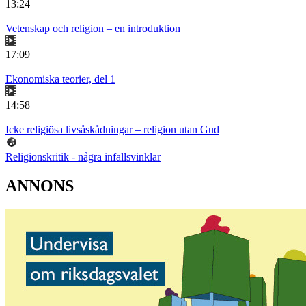
13:24
Vetenskap och religion – en introduktion
17:09
Ekonomiska teorier, del 1
14:58
Icke religiösa livsåskådningar – religion utan Gud
Religionskritik - några infallsvinklar
ANNONS