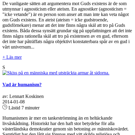
De vanligaste sätten att argumentera mot Guds existens är de som
utmynnar i agnosticism eller ateism. En agnostiker (agnosticism =
"icke vetande") är en person som anser att man inte kan veta något
om Guds existens. En ateist (ateism = icke gudstroende,
gudsförnekare) menar att det inte finns några skäl att tro på Guds
existens. Båda dessa synsätt grundar sig på uppfattningen att det inte
finns några rationella skäl att tro på existensen av en gud, eftersom
det inte har påträffats några objektivt konstaterbara spår av en gud i
vårt universum...
+ Läs mer
S
Vad är humanism?
av: Lennart Koskinen
2014-01-08
Lästid 7 minuter
Humanismen är mer en tankeströmning än en heltäckande
livsåskådning. Historiskt har den haft stor betydelse för alla
västerländska demokratier genom sin betoning av människovärdet.
Samtidigt har den låtit sig förenas med vitt skilda religiösa och