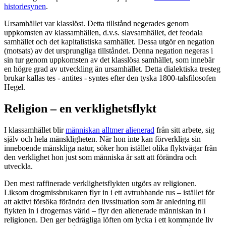
historiesynen
.
Ursamhället var klasslöst. Detta tillstånd negerades genom
uppkomsten av klassamhällen, d.v.s. slavsamhället, det feodala
samhället och det kapitalistiska samhället. Dessa utgör en negation
(motsats) av det ursprungliga tillståndet. Denna negation negeras i
sin tur genom uppkomsten av det klasslösa samhället, som innebär
en högre grad av utveckling än ursamhället. Detta dialektiska tresteg
brukar kallas tes - antites - syntes efter den tyska 1800-talsfilosofen
Hegel.
Religion – en verklighetsflykt
I klassamhället blir
människan alltmer alienerad
från sitt arbete, sig
själv och hela mänskligheten. När hon inte kan förverkliga sin
inneboende mänskliga natur, söker hon istället olika flyktvägar från
den verklighet hon just som människa är satt att förändra och
utveckla.
Den mest raffinerade verklighetsflykten utgörs av religionen.
Liksom drogmissbrukaren flyr in i ett avtrubbande rus – istället för
att aktivt försöka förändra den livssituation som är anledning till
flykten in i drogernas värld – flyr den alienerade människan in i
religionen. Den ger bedrägliga löften om lycka i ett kommande liv