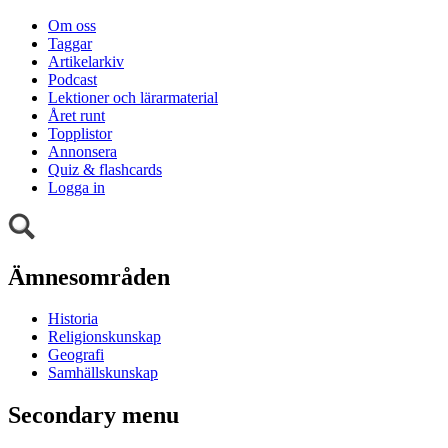
Om oss
Taggar
Artikelarkiv
Podcast
Lektioner och lärarmaterial
Året runt
Topplistor
Annonsera
Quiz & flashcards
Logga in
Ämnesområden
Historia
Religionskunskap
Geografi
Samhällskunskap
Secondary menu