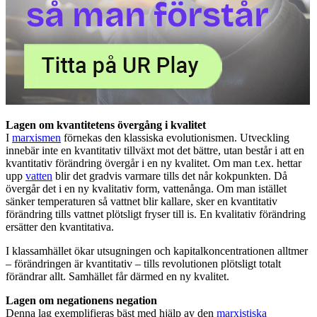
Lagen om kvantitetens övergång i kvalitet
I
marxismen
förnekas den klassiska evolutionismen. Utveckling
innebär inte en kvantitativ tillväxt mot det bättre, utan består i att en
kvantitativ förändring övergår i en ny kvalitet. Om man t.ex. hettar
upp
vatten
blir det gradvis varmare tills det når kokpunkten. Då
övergår det i en ny kvalitativ form, vattenånga. Om man istället
sänker temperaturen så vattnet blir kallare, sker en kvantitativ
förändring tills vattnet plötsligt fryser till is. En kvalitativ förändring
ersätter den kvantitativa.
I klassamhället ökar utsugningen och kapitalkoncentrationen alltmer
– förändringen är kvantitativ – tills revolutionen plötsligt totalt
förändrar allt. Samhället får därmed en ny kvalitet.
Lagen om negationens negation
Denna lag exemplifieras bäst med hjälp av den
marxistiska