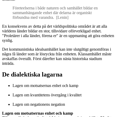
Företeelserna i både naturen och samhället bildar en
sammanhängande enhet där delarna är organiskt
förbundna med varandra. [Lenin]
En konsekvens av detta på det världspolitiska området är att alla
världens länder bildar en stor, tillsvidare oförverkligad enhet.
"Proletärer i alla länder, förena er" är en uppmaning att göra enheten
synlig.
Det kommunistiska idealsamhället kan inte slutgiltigt genomföras i
några få länder som är lösryckta från enheten. Klassamhället måste
avskaffas överallt. Först därefter kan nästa historiska stadium
inträda.
De dialektiska lagarna
Lagen om motsatsernas enhet och kamp
Lagen om kvantitetens övergång i kvalitet
Lagen om negationens negation
Lagen om motsatsernas enhet och kamp