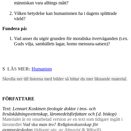
människan vara alltings mått?
Vilken betydelse kan humanismen ha i dagens splittrade
värld?
Fundera på:
Vad anser du utgör grunden för moraliska överväganden (t.ex.
Guds vilja, samhällets lagar, homo mensura-satsen)?
S
LÄS MER:
Humanism
Skrolla ner till listorna med bilder så hittar du mer liknande material.
FÖRFATTARE
Text: Lennart Koskinen (teologie doktor i tros- och
livsåskådningsvetenskap, läromedelsförfattare och f.d. biskop)
Materialet är en omarbetad version av en text som tidigare ingått i
läromedlet
Vad ska man tro? Religionskunskap för
gymnasieskolan
(tidigare utg. av Almqvist & Wiksell).