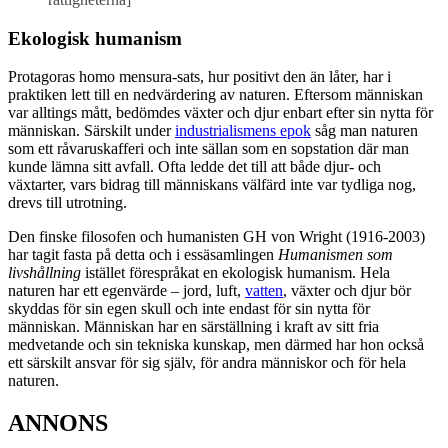
Ekologisk humanism
Protagoras homo mensura-sats, hur positivt den än låter, har i
praktiken lett till en nedvärdering av naturen. Eftersom människan
var alltings mått, bedömdes växter och djur enbart efter sin nytta för
människan. Särskilt under
industrialismens epok
såg man naturen
som ett råvaruskafferi och inte sällan som en sopstation där man
kunde lämna sitt avfall. Ofta ledde det till att både djur- och
växtarter, vars bidrag till människans välfärd inte var tydliga nog,
drevs till utrotning.
Den finske filosofen och humanisten GH von Wright (1916-2003)
har tagit fasta på detta och i essäsamlingen
Humanismen som
livshållning
istället förespråkat en ekologisk humanism. Hela
naturen har ett egenvärde – jord, luft,
vatten
, växter och djur bör
skyddas för sin egen skull och inte endast för sin nytta för
människan. Människan har en särställning i kraft av sitt fria
medvetande och sin tekniska kunskap, men därmed har hon också
ett särskilt ansvar för sig själv, för andra människor och för hela
naturen.
ANNONS