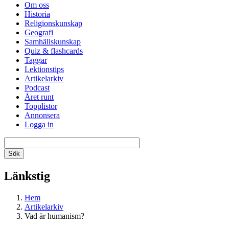
Om oss
Historia
Religionskunskap
Geografi
Samhällskunskap
Quiz & flashcards
Taggar
Lektionstips
Artikelarkiv
Podcast
Året runt
Topplistor
Annonsera
Logga in
Länkstig
Hem
Artikelarkiv
Vad är humanism?