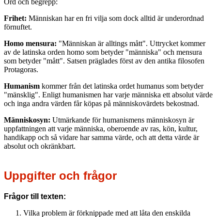
Ord och begrepp:
Frihet:
Människan har en fri vilja som dock alltid är underordnad
förnuftet.
Homo mensura:
"Människan är alltings mått". Uttrycket kommer
av de latinska orden homo som betyder "människa" och mensura
som betyder "mått". Satsen präglades först av den antika filosofen
Protagoras.
Humanism
kommer från det latinska ordet humanus som betyder
"mänsklig". Enligt humanismen har varje människa ett absolut värde
och inga andra värden får köpas på människovärdets bekostnad.
Människosyn:
Utmärkande för humanismens människosyn är
uppfattningen att varje människa, oberoende av ras, kön, kultur,
handikapp och så vidare har samma värde, och att detta värde är
absolut och okränkbart.
Uppgifter och frågor
Frågor till texten:
Vilka problem är förknippade med att låta den enskilda