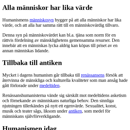
Alla människor har lika värde
Humanismens
människosyn
bygger på att alla människor har lika
värde, och att alla har samma rätt till en människovärdig tillvaro.
Denna syn på människovärdet kan bl.a. tjäna som norm för en
rättvis fördelning av mänsklighetens gemensamma resurser. Den
innebär att en människas lycka aldrig kan köpas till priset av en
annan människas lidande.
Tillbaka till antiken
Mycket i dagens humanism går tillbaka till
renässansens
försök att
återvinna de mänskliga och kulturella kvaliteter som man ansåg hade
gått förlorade under
medeltiden
.
Renässanshumanisterna vände sig särskilt mot medeltidens asketism
och förnekande av människans naturliga behov. Den sinnliga
njutningen tillerkändes på nytt ett egenvärde. Sexualitet, konst,
musik och teater sågs, liksom under
antiken
, som medel för
människans självförverkligande.
Humanismen idag