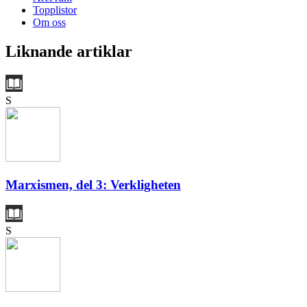
Topplistor
Om oss
Liknande artiklar
S
Marxismen, del 3: Verkligheten
S