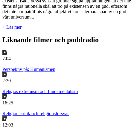
existens. Båda dessa synsätt grundar sig på uppfattningen att det inte
finns några rationella skäl att tro på existensen av en gud, eftersom
det inte har påträffats några objektivt konstaterbara spår av en gud i
vårt universum...
+ Läs mer
Liknande filmer och poddradio
7:04
Perspektiv på: Humanismen
2:20
Religiös extremism och fundamentalism
16:25
Religionskritik och religionsförsvar
12:03