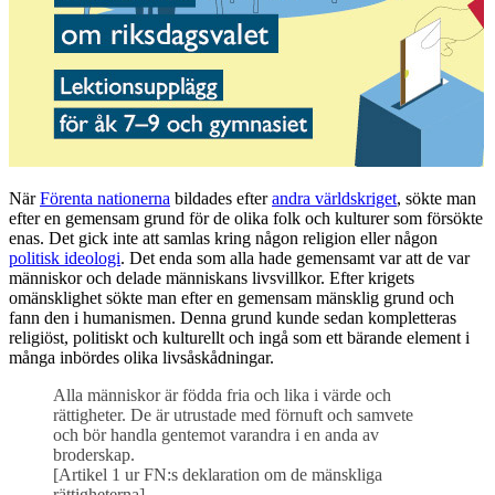
När
Förenta nationerna
bildades efter
andra världskriget
, sökte man
efter en gemensam grund för de olika folk och kulturer som försökte
enas. Det gick inte att samlas kring någon religion eller någon
politisk ideologi
. Det enda som alla hade gemensamt var att de var
människor och delade människans livsvillkor. Efter krigets
omänsklighet sökte man efter en gemensam mänsklig grund och
fann den i humanismen. Denna grund kunde sedan kompletteras
religiöst, politiskt och kulturellt och ingå som ett bärande element i
många inbördes olika livsåskådningar.
Alla människor är födda fria och lika i värde och
rättigheter. De är utrustade med förnuft och samvete
och bör handla gentemot varandra i en anda av
broderskap.
[Artikel 1 ur FN:s deklaration om de mänskliga
rättigheterna]