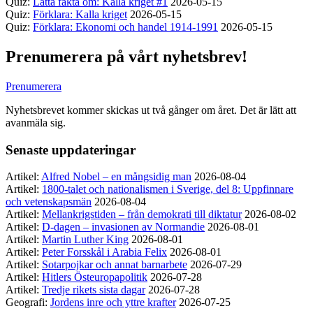
Quiz:
Lätta fakta om: Kalla kriget #1
2026-05-15
Quiz:
Förklara: Kalla kriget
2026-05-15
Quiz:
Förklara: Ekonomi och handel 1914-1991
2026-05-15
Prenumerera på vårt nyhetsbrev!
Prenumerera
Nyhetsbrevet kommer skickas ut två gånger om året. Det är lätt att
avanmäla sig.
Senaste uppdateringar
Artikel:
Alfred Nobel – en mångsidig man
2026-08-04
Artikel:
1800-talet och nationalismen i Sverige, del 8: Uppfinnare
och vetenskapsmän
2026-08-04
Artikel:
Mellankrigstiden – från demokrati till diktatur
2026-08-02
Artikel:
D-dagen – invasionen av Normandie
2026-08-01
Artikel:
Martin Luther King
2026-08-01
Artikel:
Peter Forsskål i Arabia Felix
2026-08-01
Artikel:
Sotarpojkar och annat barnarbete
2026-07-29
Artikel:
Hitlers Östeuropapolitik
2026-07-28
Artikel:
Tredje rikets sista dagar
2026-07-28
Geografi:
Jordens inre och yttre krafter
2026-07-25