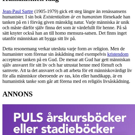
Jean-Paul Sartre
(1905-1979) gick ett steg längre än renässansens
humanister. I sin bok
Existentialism är en humanism
förnekade han
tanken på en i förväg given mänsklig natur. Varje människa är unik
och måste därför själv finna det som är värdefullt för henne. På så
sätt knyter också han an till homo mensura-satsen. Det finns inget
utanför människan att bygga sitt liv på.
Detta resonemang verkar utesluta varje form av religion. Men de
humanister som förenar sin åskådning med exempelvis
kristendom
accepterar tanken på en Gud. De menar att Gud har gett människan
själv ansvaret för sitt liv och har utrustat henne med förnuft och
samvete. Att ta det ansvaret och att arbeta för ett människovärdigt liv
för alla människor oberoende av ras, kön eller handikapp, är en
humanistisk tanke som går att förena med en religiös livsåskådning.
ANNONS