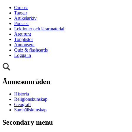
Om oss
Taggar
Artikelarkiv
Podcast
Lektioner och lärarmaterial
Året runt
Topplistor
Annonsera
Quiz & flashcards
Logga in
Ämnesområden
Historia
Religionskunskap
Geografi
Samhällskunskap
Secondary menu