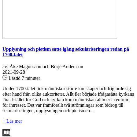
Upplysning och pietism satte igång sekulariseringen redan på
1700-talet
av: Åke Magnusson och Börje Andersson
2021-09-28
Lästid 7 minuter
Under 1700-talet fick människor större kunskaper och frigjorde sig
efter hand från olika auktoriteter. Allt fler började ifrågasätta kyrkans
lära. Istället för Gud och kyrkan kom människan alltmer i centrum
för intresset. Det var framförallt två strömningar som bidrog till
sekulariseringen, upplysningen och pietismen...
+ Läs mer