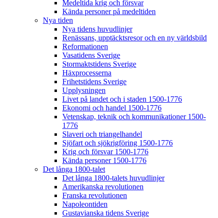
Medeltida krig och försvar
Kända personer på medeltiden
Nya tiden
Nya tidens huvudlinjer
Renässans, upptäcktsresor och en ny världsbild
Reformationen
Vasatidens Sverige
Stormaktstidens Sverige
Häxprocesserna
Frihetstidens Sverige
Upplysningen
Livet på landet och i staden 1500-1776
Ekonomi och handel 1500-1776
Vetenskap, teknik och kommunikationer 1500-
1776
Slaveri och triangelhandel
Sjöfart och sjökrigföring 1500-1776
Krig och försvar 1500-1776
Kända personer 1500-1776
Det långa 1800-talet
Det långa 1800-talets huvudlinjer
Amerikanska revolutionen
Franska revolutionen
Napoleontiden
Gustavianska tidens Sverige