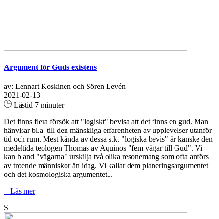
Argument för Guds existens
av: Lennart Koskinen och Sören Levén
2021-02-13
Lästid 7 minuter
Det finns flera försök att "logiskt" bevisa att det finns en gud. Man
hänvisar bl.a. till den mänskliga erfarenheten av upplevelser utanför
tid och rum. Mest kända av dessa s.k. "logiska bevis" är kanske den
medeltida teologen Thomas av Aquinos "fem vägar till Gud". Vi
kan bland "vägarna" urskilja två olika resonemang som ofta anförs
av troende människor än idag. Vi kallar dem planeringsargumentet
och det kosmologiska argumentet...
+ Läs mer
S