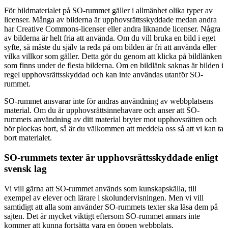
För bildmaterialet på SO-rummet gäller i allmänhet olika typer av
licenser. Många av bilderna är upphovsrättsskyddade medan andra
har Creative Commons-licenser eller andra liknande licenser. Några
av bilderna är helt fria att använda. Om du vill bruka en bild i eget
syfte, så måste du själv ta reda på om bilden är fri att använda eller
vilka villkor som gäller. Detta gör du genom att klicka på bildlänken
som finns under de flesta bilderna. Om en bildlänk saknas är bilden i
regel upphovsrättsskyddad och kan inte användas utanför SO-
rummet.
SO-rummet ansvarar inte för andras användning av webbplatsens
material. Om du är upphovsrättsinnehavare och anser att SO-
rummets användning av ditt material bryter mot upphovsrätten och
bör plockas bort, så är du välkommen att meddela oss så att vi kan ta
bort materialet.
SO-rummets texter är upphovsrättsskyddade enligt
svensk lag
Vi vill gärna att SO-rummet används som kunskapskälla, till
exempel av elever och lärare i skolundervisningen. Men vi vill
samtidigt att alla som använder SO-rummets texter ska läsa dem på
sajten. Det är mycket viktigt eftersom SO-rummet annars inte
kommer att kunna fortsätta vara en öppen webbplats.