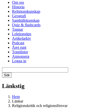
Om oss
Historia
Religionskunskap
Geografi
Samhällskunskap
Quiz & flashcards
Taggar
Lektionstips
Artikelarkiv
Podcast
Året runt
Topplistor
Annonsera
Logga in
Länkstig
Hem
Länkar
Religionskritik och religionsförsvar