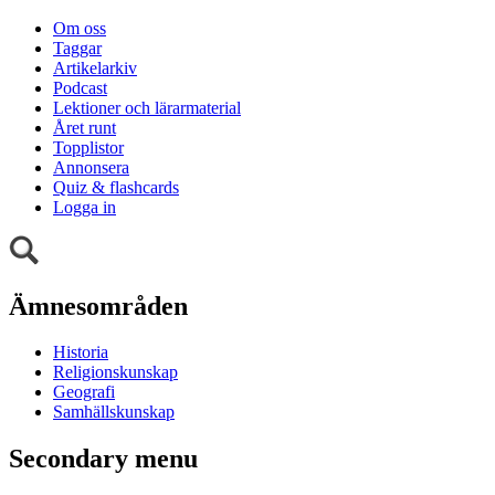
Om oss
Taggar
Artikelarkiv
Podcast
Lektioner och lärarmaterial
Året runt
Topplistor
Annonsera
Quiz & flashcards
Logga in
Ämnesområden
Historia
Religionskunskap
Geografi
Samhällskunskap
Secondary menu