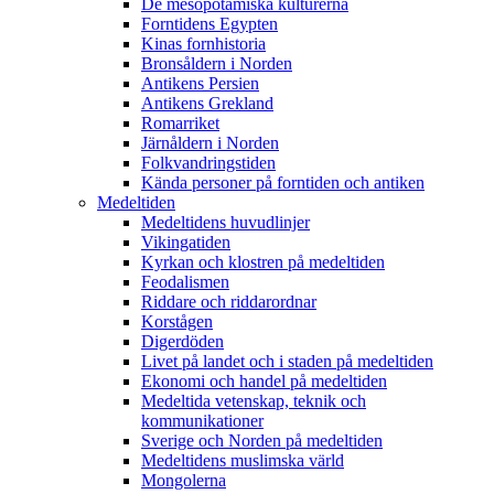
De mesopotamiska kulturerna
Forntidens Egypten
Kinas fornhistoria
Bronsåldern i Norden
Antikens Persien
Antikens Grekland
Romarriket
Järnåldern i Norden
Folkvandringstiden
Kända personer på forntiden och antiken
Medeltiden
Medeltidens huvudlinjer
Vikingatiden
Kyrkan och klostren på medeltiden
Feodalismen
Riddare och riddarordnar
Korstågen
Digerdöden
Livet på landet och i staden på medeltiden
Ekonomi och handel på medeltiden
Medeltida vetenskap, teknik och
kommunikationer
Sverige och Norden på medeltiden
Medeltidens muslimska värld
Mongolerna