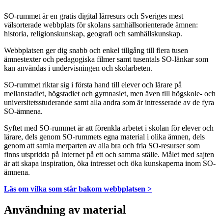
SO-rummet är en gratis digital lärresurs och Sveriges mest
välsorterade webbplats för skolans samhällsorienterade ämnen:
historia, religionskunskap, geografi och samhällskunskap.
Webbplatsen ger dig snabb och enkel tillgång till flera tusen
ämnestexter och pedagogiska filmer samt tusentals SO-länkar som
kan användas i undervisningen och skolarbeten.
SO-rummet riktar sig i första hand till elever och lärare på
mellanstadiet, högstadiet och gymnasiet, men även till högskole- och
universitetsstuderande samt alla andra som är intresserade av de fyra
SO-ämnena.
Syftet med SO-rummet är att förenkla arbetet i skolan för elever och
lärare, dels genom SO-rummets egna material i olika ämnen, dels
genom att samla merparten av alla bra och fria SO-resurser som
finns utspridda på Internet på ett och samma ställe. Målet med sajten
är att skapa inspiration, öka intresset och öka kunskaperna inom SO-
ämnena.
Läs om vilka som står bakom webbplatsen >
Användning av material