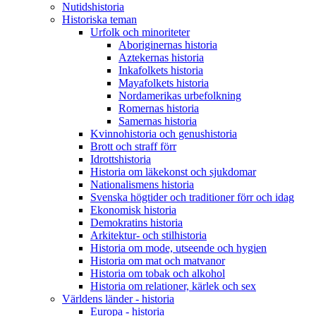
Nutidshistoria
Historiska teman
Urfolk och minoriteter
Aboriginernas historia
Aztekernas historia
Inkafolkets historia
Mayafolkets historia
Nordamerikas urbefolkning
Romernas historia
Samernas historia
Kvinnohistoria och genushistoria
Brott och straff förr
Idrottshistoria
Historia om läkekonst och sjukdomar
Nationalismens historia
Svenska högtider och traditioner förr och idag
Ekonomisk historia
Demokratins historia
Arkitektur- och stilhistoria
Historia om mode, utseende och hygien
Historia om mat och matvanor
Historia om tobak och alkohol
Historia om relationer, kärlek och sex
Världens länder - historia
Europa - historia