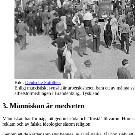
Bild:
Deutsche Fotothek
Enligt marxistiskt synsätt är arbetslösheten bara ett av många s
arbetsförmedlingen i Brandenburg, Tyskland.
3. Människan är medveten
Människan har förmåga att genomskåda och "förstå" tillvaron. Hon ka
reklam och av falska ideologier såsom religion.
Genom att de krafter som styr hennes liv är så starka, får hon själv et