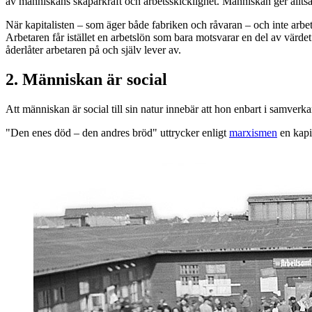
av människans skaparkraft och arbetsskicklighet. Människan ger alltså b
När kapitalisten – som äger både fabriken och råvaran – och inte arbe
Arbetaren får istället en arbetslön som bara motsvarar en del av värde
åderlåter arbetaren på och själv lever av.
2. Människan är social
Att människan är social till sin natur innebär att hon enbart i samverk
"Den enes död – den andres bröd" uttrycker enligt
marxismen
en kapit