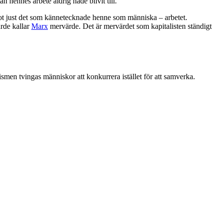
 hennes arbete aldrig hade blivit till.
emot just det som kännetecknade henne som människa – arbetet.
ärde kallar
Marx
mervärde. Det är mervärdet som kapitalisten ständigt
ismen tvingas människor att konkurrera istället för att samverka.