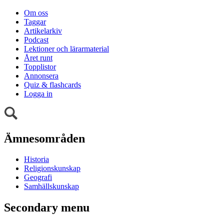
Om oss
Taggar
Artikelarkiv
Podcast
Lektioner och lärarmaterial
Året runt
Topplistor
Annonsera
Quiz & flashcards
Logga in
Ämnesområden
Historia
Religionskunskap
Geografi
Samhällskunskap
Secondary menu