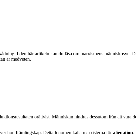
skådning. I den här artikeln kan du läsa om marxismens människosyn. 
kan är medveten.
 produktionsresultaten orättvist. Människan hindras dessutom från att var
ever hon främlingskap. Detta fenomen kalla marxisterna för
alienation
.