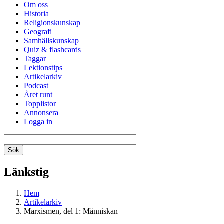
Om oss
Historia
Religionskunskap
Geografi
Samhällskunskap
Quiz & flashcards
Taggar
Lektionstips
Artikelarkiv
Podcast
Året runt
Topplistor
Annonsera
Logga in
Länkstig
Hem
Artikelarkiv
Marxismen, del 1: Människan