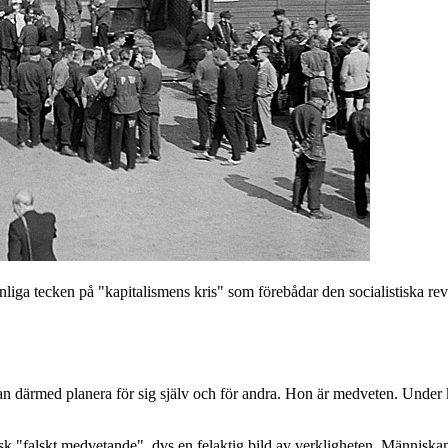
ynliga tecken på "kapitalismens kris" som förebådar den socialistiska re
n därmed planera för sig själv och för andra. Hon är medveten. Under 
t sk "falskt medvetande", dvs en felaktig bild av verkligheten. Människa