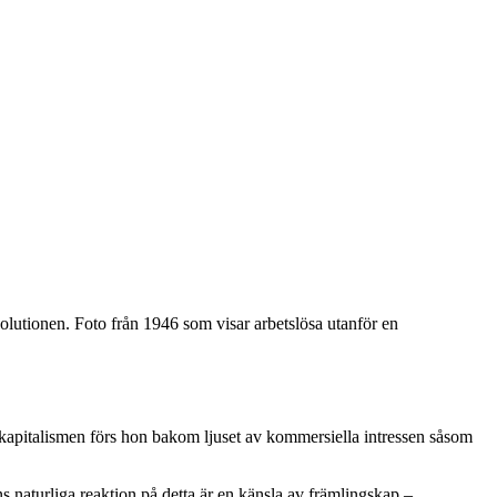
volutionen. Foto från 1946 som visar arbetslösa utanför en
kapitalismen förs hon bakom ljuset av kommersiella intressen såsom
ns naturliga reaktion på detta är en känsla av främlingskap –