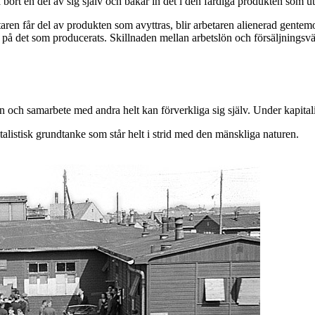
ort en del av sig själv och bakar in det i den färdiga produkten som utan
taren får del av produkten som avyttras, blir arbetaren alienerad gent
t på det som producerats. Skillnaden mellan arbetslön och försäljningsv
an och samarbete med andra helt kan förverkliga sig själv. Under kapital
alistisk grundtanke som står helt i strid med den mänskliga naturen.