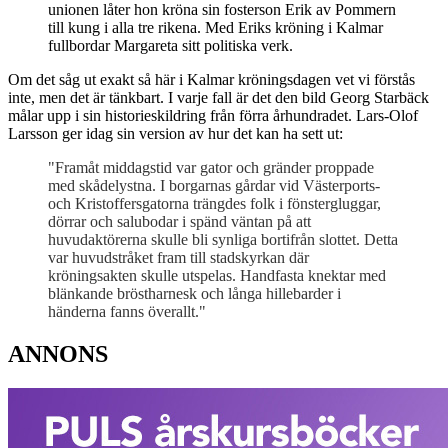
unionen låter hon kröna sin fosterson Erik av Pommern
till kung i alla tre rikena. Med Eriks kröning i Kalmar
fullbordar Margareta sitt politiska verk.
Om det såg ut exakt så här i Kalmar kröningsdagen vet vi förstås
inte, men det är tänkbart. I varje fall är det den bild Georg Starbäck
målar upp i sin historieskildring från förra århundradet. Lars-Olof
Larsson ger idag sin version av hur det kan ha sett ut:
"Framåt middagstid var gator och gränder proppade
med skådelystna. I borgarnas gårdar vid Västerports-
och Kristoffersgatorna trängdes folk i fönstergluggar,
dörrar och salubodar i spänd väntan på att
huvudaktörerna skulle bli synliga bortifrån slottet. Detta
var huvudstråket fram till stadskyrkan där
kröningsakten skulle utspelas. Handfasta knektar med
blänkande bröstharnesk och långa hillebarder i
händerna fanns överallt."
ANNONS