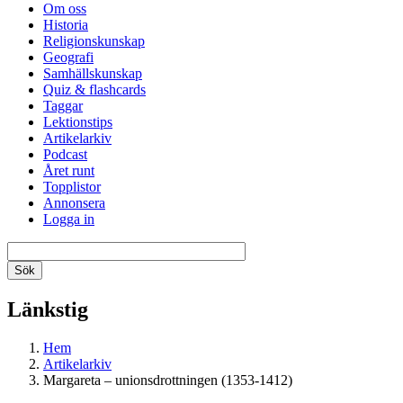
Om oss
Historia
Religionskunskap
Geografi
Samhällskunskap
Quiz & flashcards
Taggar
Lektionstips
Artikelarkiv
Podcast
Året runt
Topplistor
Annonsera
Logga in
Länkstig
Hem
Artikelarkiv
Margareta – unionsdrottningen (1353-1412)