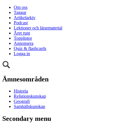
Om oss
Taggar
Artikelarkiv
Podcast
Lektioner och lärarmaterial
Året runt
Topplistor
Annonsera
Quiz & flashcards
Logga in
Ämnesområden
Historia
Religionskunskap
Geografi
Samhällskunskap
Secondary menu