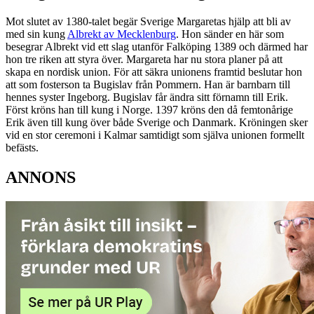
Mot slutet av 1380-talet begär Sverige Margaretas hjälp att bli av
med sin kung
Albrekt av Mecklenburg
. Hon sänder en här som
besegrar Albrekt vid ett slag utanför Falköping 1389 och därmed har
hon tre riken att styra över. Margareta har nu stora planer på att
skapa en nordisk union. För att säkra unionens framtid beslutar hon
att som fosterson ta Bugislav från Pommern. Han är barnbarn till
hennes syster Ingeborg. Bugislav får ändra sitt förnamn till Erik.
Först kröns han till kung i Norge. 1397 kröns den då femtonårige
Erik även till kung över både Sverige och Danmark. Kröningen sker
vid en stor ceremoni i Kalmar samtidigt som själva unionen formellt
befästs.
ANNONS