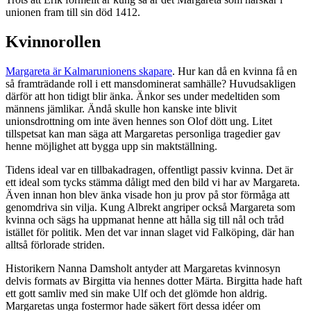
unionen fram till sin död 1412.
Kvinnorollen
Margareta är Kalmarunionens skapare
. Hur kan då en kvinna få en
så framträdande roll i ett mansdominerat samhälle? Huvudsakligen
därför att hon tidigt blir änka. Änkor ses under medeltiden som
männens jämlikar. Ändå skulle hon kanske inte blivit
unionsdrottning om inte även hennes son Olof dött ung. Litet
tillspetsat kan man säga att Margaretas personliga tragedier gav
henne möjlighet att bygga upp sin maktställning.
Tidens ideal var en tillbakadragen, offentligt passiv kvinna. Det är
ett ideal som tycks stämma dåligt med den bild vi har av Margareta.
Även innan hon blev änka visade hon ju prov på stor förmåga att
genomdriva sin vilja. Kung Albrekt angriper också Margareta som
kvinna och sägs ha uppmanat henne att hålla sig till nål och tråd
istället för politik. Men det var innan slaget vid Falköping, där han
alltså förlorade striden.
Historikern Nanna Damsholt antyder att Margaretas kvinnosyn
delvis formats av Birgitta via hennes dotter Märta. Birgitta hade haft
ett gott samliv med sin make Ulf och det glömde hon aldrig.
Margaretas unga fostermor hade säkert fört dessa idéer om