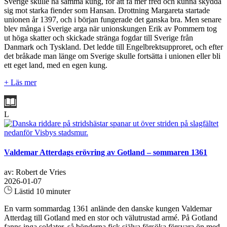
Sverige skulle ha samma kung, för att få mer fred och kunna skydda
sig mot starka fiender som Hansan. Drottning Margareta startade
unionen år 1397, och i början fungerade det ganska bra. Men senare
blev många i Sverige arga när unionskungen Erik av Pommern tog
ut höga skatter och skickade stränga fogdar till Sverige från
Danmark och Tyskland. Det ledde till Engelbrektsupproret, och efter
det bråkade man länge om Sverige skulle fortsätta i unionen eller bli
ett eget land, med en egen kung.
+ Läs mer
L
Valdemar Atterdags erövring av Gotland – sommaren 1361
av: Robert de Vries
2026-01-07
Lästid 10 minuter
En varm sommardag 1361 anlände den danske kungen Valdemar
Atterdag till Gotland med en stor och välutrustad armé. På Gotland
fanns inga soldater, så bönderna fick själva försöka försvara ön med