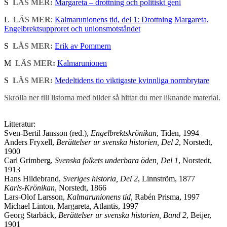
S
LÄS MER:
Margareta – drottning och politiskt geni
L
LÄS MER
:
Kalmarunionens tid, del 1: Drottning Margareta,
Engelbrektsupproret och unionsmotståndet
S
LÄS MER:
Erik av Pommern
M
LÄS MER:
Kalmarunionen
S
LÄS MER:
Medeltidens tio viktigaste kvinnliga normbrytare
Skrolla ner till listorna med bilder så hittar du mer liknande material.
Litteratur:
Sven-Bertil Jansson (red.),
Engelbrektskrönikan
, Tiden, 1994
Anders Fryxell,
Berättelser ur svenska historien, Del 2
, Norstedt,
1900
Carl Grimberg,
Svenska folkets underbara öden, Del 1
, Norstedt,
1913
Hans Hildebrand,
Sveriges historia, Del 2
, Linnström, 1877
Karls-Krönikan
, Norstedt, 1866
Lars-Olof Larsson,
Kalmarunionens tid
, Rabén Prisma, 1997
Michael Linton, Margareta, Atlantis, 1997
Georg Starbäck,
Berättelser ur svenska historien, Band 2
, Beijer,
1901