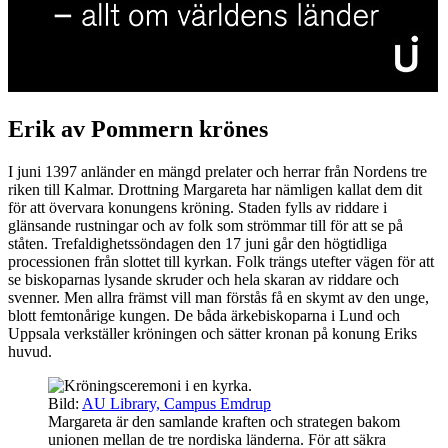
Erik av Pommern krönes
I juni 1397 anländer en mängd prelater och herrar från Nordens tre
riken till Kalmar. Drottning Margareta har nämligen kallat dem dit
för att övervara konungens kröning. Staden fylls av riddare i
glänsande rustningar och av folk som strömmar till för att se på
ståten. Trefaldighetssöndagen den 17 juni går den högtidliga
processionen från slottet till kyrkan. Folk trängs utefter vägen för att
se biskoparnas lysande skruder och hela skaran av riddare och
svenner. Men allra främst vill man förstås få en skymt av den unge,
blott femtonårige kungen. De båda ärkebiskoparna i Lund och
Uppsala verkställer kröningen och sätter kronan på konung Eriks
huvud.
Bild:
AU Library, Campus Emdrup
Margareta är den samlande kraften och strategen bakom
unionen mellan de tre nordiska länderna. För att säkra