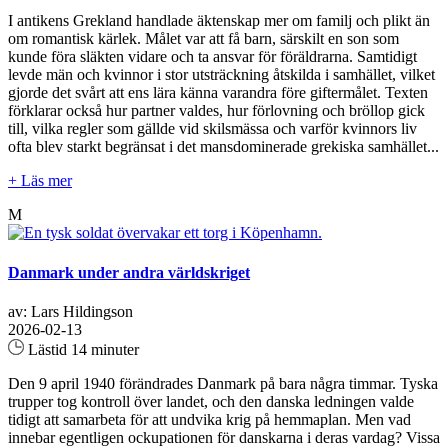
I antikens Grekland handlade äktenskap mer om familj och plikt än
om romantisk kärlek. Målet var att få barn, särskilt en son som
kunde föra släkten vidare och ta ansvar för föräldrarna. Samtidigt
levde män och kvinnor i stor utsträckning åtskilda i samhället, vilket
gjorde det svårt att ens lära känna varandra före giftermålet. Texten
förklarar också hur partner valdes, hur förlovning och bröllop gick
till, vilka regler som gällde vid skilsmässa och varför kvinnors liv
ofta blev starkt begränsat i det mansdominerade grekiska samhället...
+ Läs mer
M
Danmark under andra världskriget
av: Lars Hildingson
2026-02-13
Lästid 14 minuter
Den 9 april 1940 förändrades Danmark på bara några timmar. Tyska
trupper tog kontroll över landet, och den danska ledningen valde
tidigt att samarbeta för att undvika krig på hemmaplan. Men vad
innebar egentligen ockupationen för danskarna i deras vardag? Vissa