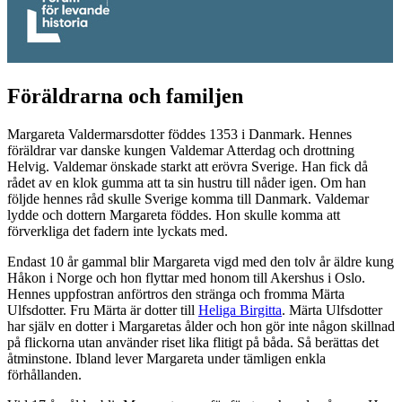
Föräldrarna och familjen
Margareta Valdermarsdotter föddes 1353 i Danmark. Hennes
föräldrar var danske kungen Valdemar Atterdag och drottning
Helvig. Valdemar önskade starkt att erövra Sverige. Han fick då
rådet av en klok gumma att ta sin hustru till nåder igen. Om han
följde hennes råd skulle Sverige komma till Danmark. Valdemar
lydde och dottern Margareta föddes. Hon skulle komma att
förverkliga det fadern inte lyckats med.
Endast 10 år gammal blir Margareta vigd med den tolv år äldre kung
Håkon i Norge och hon flyttar med honom till Akershus i Oslo.
Hennes uppfostran anförtros den stränga och fromma Märta
Ulfsdotter. Fru Märta är dotter till
Heliga Birgitta
. Märta Ulfsdotter
har själv en dotter i Margaretas ålder och hon gör inte någon skillnad
på flickorna utan använder riset lika flitigt på båda. Så berättas det
åtminstone. Ibland lever Margareta under tämligen enkla
förhållanden.