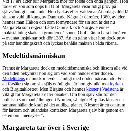
Vid 17 års ålder blir Margareta mor för första och enda gången. Hon
föder en son som döps till Olof. Margareta visar tidigt prov på
självständigt handlande. Hon lyckas efter Valdemar Atterdags död få
sin son vald till kung av Danmark. Några år därefter, 1380, avlider
hennes man Håkon och som förmyndare för sin son är det nu
Margareta som regerar både Danmark och Norge. Hennes
maktställning skakas i grunden då sonen Olof – ännu bara i tonåren
– oväntat insjuknar och dör 1387. Än en gång visar hon dock prov
på stor handlingskraft och lyckas behålla makten i båda rikena.
Medeltidsmänniskan
Främst är Margareta dock en medeltidsmänniska och liksom alla vid
den tiden bekymrar hon sig om vad som händer efter döden.
Medeltidens
människor levde ständigt med döden närvarande. För
att försäkra sig om sin själs odödlighet är hon givmild mot
kyrkan
och Birgittaklostret. Men Birgitta och hennes
kloster i Vadstena
är
viktigt för Margareta av fler orsaker. Om hon själv står för den
politiska sammanhållningen i Norden, så utgör Birgittas kloster en
sammanhållande kraft på det andliga planet. Klostret är ett centrum
för lärdom och utländska kontakter. Margareta själv blir genom en
ceremoni "medsyster".
Margareta tar över i Sverige