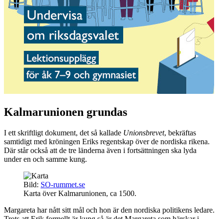
Kalmarunionen grundas
I ett skriftligt dokument, det så kallade
Unionsbrevet
, bekräftas
samtidigt med kröningen Eriks regentskap över de nordiska rikena.
Där står också att de tre länderna även i fortsättningen ska lyda
under en och samme kung.
Bild:
SO-rummet.se
Karta över Kalmarunionen, ca 1500.
Margareta har nått sitt mål och hon är den nordiska politikens ledare.
Trots att Erik formellt är kung så är det Margareta som härskar i