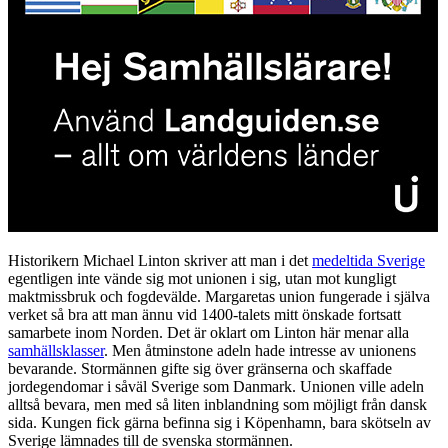
Historikern Michael Linton skriver att man i det
medeltida Sverige
egentligen inte vände sig mot unionen i sig, utan mot kungligt
maktmissbruk och fogdevälde. Margaretas union fungerade i själva
verket så bra att man ännu vid 1400-talets mitt önskade fortsatt
samarbete inom Norden. Det är oklart om Linton här menar alla
samhällsklasser
. Men åtminstone adeln hade intresse av unionens
bevarande. Stormännen gifte sig över gränserna och skaffade
jordegendomar i såväl Sverige som Danmark. Unionen ville adeln
alltså bevara, men med så liten inblandning som möjligt från dansk
sida. Kungen fick gärna befinna sig i Köpenhamn, bara skötseln av
Sverige lämnades till de svenska stormännen.