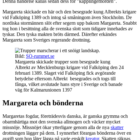
Denna händelse kallas sedan dess för "käpplingemorden".
Margareta skickade en här och den besegrade kung Albrekts krigare
vid Falköping 1389 och intog så småningom även Stockholm. De
nordiska stormännen slöt efter segern upp bakom Margareta. Snabbt
tog hon i besittning alla de svenska slott som tidigare innehades av
tyskar. Den tyska makten bröts därmed. Därefter erkändes
Margareta som Sveriges regerande drottning.
Bild:
SO-rummet.se
Margareta skickade trupper som besegrade kung
Albrekt av Mecklenburgs krigare vid Falköping den 24
februari 1389. Slaget vid Falköping fick avgörande
betydelse eftersom Albrekt besegrades och togs till
fånga, vilket avslutade hans styre i Sverige och banade
väg för Kalmarunionen 1397
Margareta och bönderna
Margaretas fogdar, företrädesvis danska, är ganska grymma och
obarmhärtiga mot den svenska allmogen och väcker mycket
missnöje. Missnöjet ökar ytterligare genom alla de nya
skatter
drottningen lägger på dem. I synnerhet förargas bönderna över en
avgift som hon låter lägga på varje enskilt
kreatur
. Skatten räknas