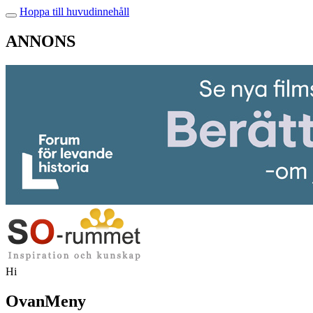
Hoppa till huvudinnehåll
ANNONS
Hi
OvanMeny