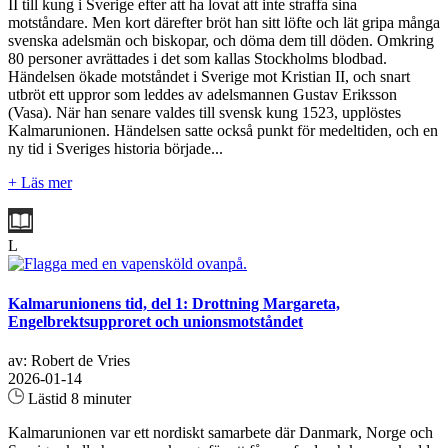
II till kung i Sverige efter att ha lovat att inte straffa sina
motståndare. Men kort därefter bröt han sitt löfte och lät gripa många
svenska adelsmän och biskopar, och döma dem till döden. Omkring
80 personer avrättades i det som kallas Stockholms blodbad.
Händelsen ökade motståndet i Sverige mot Kristian II, och snart
utbröt ett uppror som leddes av adelsmannen Gustav Eriksson
(Vasa). När han senare valdes till svensk kung 1523, upplöstes
Kalmarunionen. Händelsen satte också punkt för medeltiden, och en
ny tid i Sveriges historia började...
+ Läs mer
L
Kalmarunionens tid, del 1: Drottning Margareta,
Engelbrektsupproret och unionsmotståndet
av: Robert de Vries
2026-01-14
Lästid 8 minuter
Kalmarunionen var ett nordiskt samarbete där Danmark, Norge och