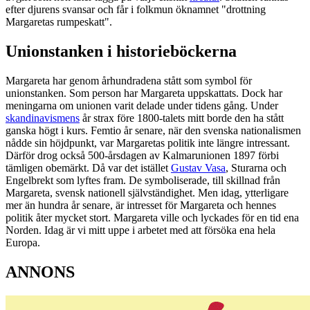
efter djurens svansar och får i folkmun öknamnet "drottning
Margaretas rumpeskatt".
Unionstanken i historieböckerna
Margareta har genom århundradena stått som symbol för
unionstanken. Som person har Margareta uppskattats. Dock har
meningarna om unionen varit delade under tidens gång. Under
skandinavismens
år strax före 1800-talets mitt borde den ha stått
ganska högt i kurs. Femtio år senare, när den svenska nationalismen
nådde sin höjdpunkt, var Margaretas politik inte längre intressant.
Därför drog också 500-årsdagen av Kalmarunionen 1897 förbi
tämligen obemärkt. Då var det istället
Gustav Vasa
, Sturarna och
Engelbrekt som lyftes fram. De symboliserade, till skillnad från
Margareta, svensk nationell självständighet. Men idag, ytterligare
mer än hundra år senare, är intresset för Margareta och hennes
politik åter mycket stort. Margareta ville och lyckades för en tid ena
Norden. Idag är vi mitt uppe i arbetet med att försöka ena hela
Europa.
ANNONS