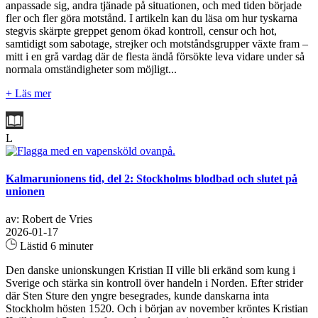
anpassade sig, andra tjänade på situationen, och med tiden började
fler och fler göra motstånd. I artikeln kan du läsa om hur tyskarna
stegvis skärpte greppet genom ökad kontroll, censur och hot,
samtidigt som sabotage, strejker och motståndsgrupper växte fram –
mitt i en grå vardag där de flesta ändå försökte leva vidare under så
normala omständigheter som möjligt...
+ Läs mer
L
Kalmarunionens tid, del 2: Stockholms blodbad och slutet på
unionen
av: Robert de Vries
2026-01-17
Lästid 6 minuter
Den danske unionskungen Kristian II ville bli erkänd som kung i
Sverige och stärka sin kontroll över handeln i Norden. Efter strider
där Sten Sture den yngre besegrades, kunde danskarna inta
Stockholm hösten 1520. Och i början av november kröntes Kristian