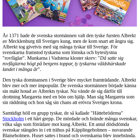
År 1371 hade de svenska stormännen valt den tyske fursten Albrekt
av Mecklenburg till Sveriges kung, men de kom snart att ångra sig.
Albrekt tog givetvis med sig många tyskar till Sverige. För
svenskarna framstod tyskarna som lömska och byteslystna
"rovfåglar". Munkarna i Vadstena kloster skrev: "
Då satte sig
rovfåglarna högt på bergens toppar, ty tyskarna våldshärskade
landet i många år
".
Den tyska dominansen i Sverige blev mycket framträdande. Albrekt
blev mer och mer impopulär. De svenska stormännen började känna
sin makt hotad av Albrekts tyskar. Nu vände de sig därför till
drottning Margareta med en bön om hjälp. Man såg Margareta som
sin räddning och hon såg sin chans att erövra Sveriges krona.
Samtidigt höll en grupp tyskar, de så kallade "Hättebröderna"
Stockholm
i ett hårt grepp. De mördade och brände många svenskar,
vilka sågs som förrädare mot kung Albrekt. Ett antal dödsdömda
svenskar stängdes in i ett trähus på Käpplingeholmen – nuvarande
Blaiseholmen. Huset sattes i brand och svenskarna blev innebrända.