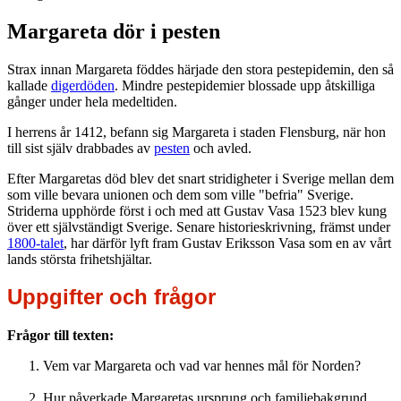
Margareta dör i pesten
Strax innan Margareta föddes härjade den stora pestepidemin, den så
kallade
digerdöden
. Mindre pestepidemier blossade upp åtskilliga
gånger under hela medeltiden.
I herrens år 1412, befann sig Margareta i staden Flensburg, när hon
till sist själv drabbades av
pesten
och avled.
Efter Margaretas död blev det snart stridigheter i Sverige mellan dem
som ville bevara unionen och dem som ville "befria" Sverige.
Striderna upphörde först i och med att Gustav Vasa 1523 blev kung
över ett självständigt Sverige. Senare historieskrivning, främst under
1800-talet
, har därför lyft fram Gustav Eriksson Vasa som en av vårt
lands största frihetshjältar.
Uppgifter och frågor
Frågor till texten:
Vem var Margareta och vad var hennes mål för Norden?
Hur påverkade Margaretas ursprung och familjebakgrund