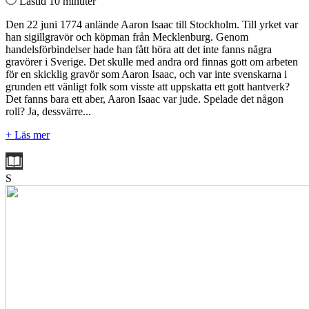
Lästid 10 minuter
Den 22 juni 1774 anlände Aaron Isaac till Stockholm. Till yrket var
han sigillgravör och köpman från Mecklenburg. Genom
handelsförbindelser hade han fått höra att det inte fanns några
gravörer i Sverige. Det skulle med andra ord finnas gott om arbeten
för en skicklig gravör som Aaron Isaac, och var inte svenskarna i
grunden ett vänligt folk som visste att uppskatta ett gott hantverk?
Det fanns bara ett aber, Aaron Isaac var jude. Spelade det någon
roll? Ja, dessvärre...
+ Läs mer
S