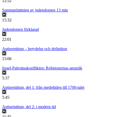
12:52
Sammanfattning av judendomen 13 min
15:32
Judendomen förklarad
22:01
Antisemitism – betydelse och definition
15:06
Israel-Palestinakonflikten: Religionernas anspråk
5:37
Antisemitism, del 1: från medeltiden till 1700-talet
5:45
Antisemitism, del 2: i modern tid
11:45