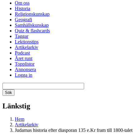
Om oss
Historia
Religionskunskap
Geografi
Samhällskunskap
Quiz & flashcards
Taggar
Lektionstips
Artikelarkiv
Podcast
Året runt
Topplistor
Annonsera
Logga in
Länkstig
Hem
Artikelarkiv
Judarnas historia efter diasporan 135 e.Kr fram till 1800-talet