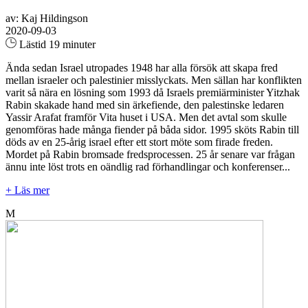
av: Kaj Hildingson
2020-09-03
Lästid 19 minuter
Ända sedan Israel utropades 1948 har alla försök att skapa fred
mellan israeler och palestinier misslyckats. Men sällan har konflikten
varit så nära en lösning som 1993 då Israels premiärminister Yitzhak
Rabin skakade hand med sin ärkefiende, den palestinske ledaren
Yassir Arafat framför Vita huset i USA. Men det avtal som skulle
genomföras hade många fiender på båda sidor. 1995 sköts Rabin till
döds av en 25-årig israel efter ett stort möte som firade freden.
Mordet på Rabin bromsade fredsprocessen. 25 år senare var frågan
ännu inte löst trots en oändlig rad förhandlingar och konferenser...
+ Läs mer
M