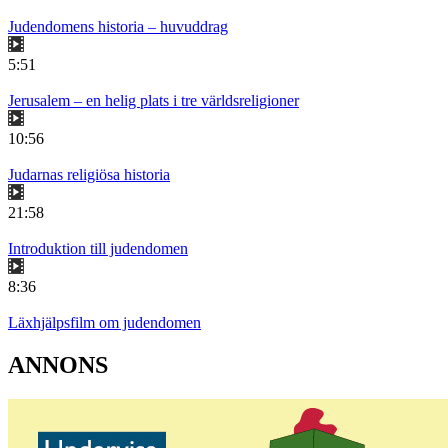
Judendomens historia – huvuddrag
5:51
Jerusalem – en helig plats i tre världsreligioner
10:56
Judarnas religiösa historia
21:58
Introduktion till judendomen
8:36
Läxhjälpsfilm om judendomen
ANNONS