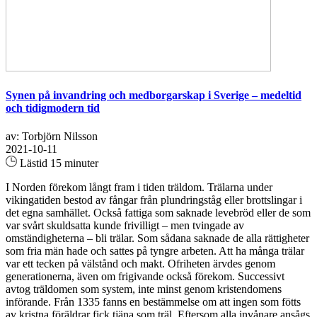
Synen på invandring och medborgarskap i Sverige – medeltid
och tidigmodern tid
av: Torbjörn Nilsson
2021-10-11
Lästid 15 minuter
I Norden förekom långt fram i tiden träldom. Trälarna under
vikingatiden bestod av fångar från plundringståg eller brottslingar i
det egna samhället. Också fattiga som saknade levebröd eller de som
var svårt skuldsatta kunde frivilligt – men tvingade av
omständigheterna – bli trälar. Som sådana saknade de alla rättigheter
som fria män hade och sattes på tyngre arbeten. Att ha många trälar
var ett tecken på välstånd och makt. Ofriheten ärvdes genom
generationerna, även om frigivande också förekom. Successivt
avtog träldomen som system, inte minst genom kristendomens
införande. Från 1335 fanns en bestämmelse om att ingen som fötts
av kristna föräldrar fick tjäna som träl. Eftersom alla invånare ansågs