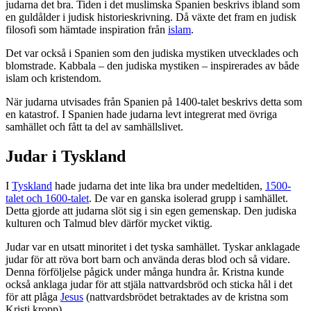
judarna det bra. Tiden i det muslimska Spanien beskrivs ibland som
en guldålder i judisk historieskrivning. Då växte det fram en judisk
filosofi som hämtade inspiration från
islam
.
Det var också i Spanien som den judiska mystiken utvecklades och
blomstrade. Kabbala – den judiska mystiken – inspirerades av både
islam och kristendom.
När judarna utvisades från Spanien på 1400-talet beskrivs detta som
en katastrof. I Spanien hade judarna levt integrerat med övriga
samhället och fått ta del av samhällslivet.
Judar i Tyskland
I
Tyskland
hade judarna det inte lika bra under medeltiden,
1500-
talet och 1600-talet
. De var en ganska isolerad grupp i samhället.
Detta gjorde att judarna slöt sig i sin egen gemenskap. Den judiska
kulturen och Talmud blev därför mycket viktig.
Judar var en utsatt minoritet i det tyska samhället. Tyskar anklagade
judar för att röva bort barn och använda deras blod och så vidare.
Denna förföljelse pågick under många hundra år. Kristna kunde
också anklaga judar för att stjäla nattvardsbröd och sticka hål i det
för att plåga
Jesus
(nattvardsbrödet betraktades av de kristna som
Kristi kropp).