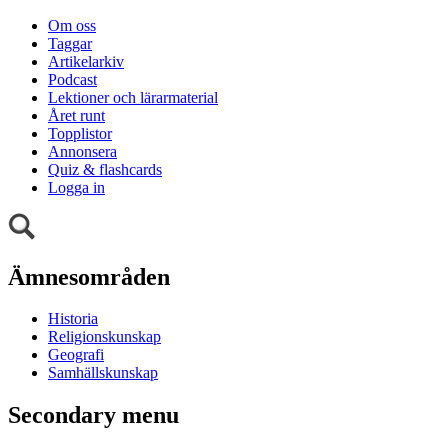
Om oss
Taggar
Artikelarkiv
Podcast
Lektioner och lärarmaterial
Året runt
Topplistor
Annonsera
Quiz & flashcards
Logga in
Ämnesområden
Historia
Religionskunskap
Geografi
Samhällskunskap
Secondary menu