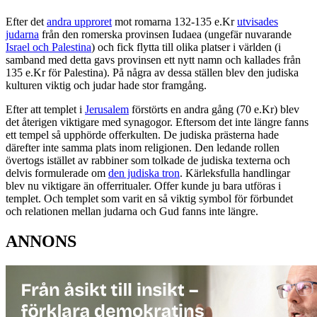
Efter det
andra upproret
mot romarna 132-135 e.Kr
utvisades
judarna
från den romerska provinsen Iudaea (ungefär nuvarande
Israel och Palestina
) och fick flytta till olika platser i världen (i
samband med detta gavs provinsen ett nytt namn och kallades från
135 e.Kr för Palestina). På några av dessa ställen blev den judiska
kulturen viktig och judar hade stor framgång.
Efter att templet i
Jerusalem
förstörts en andra gång (70 e.Kr) blev
det återigen viktigare med synagogor. Eftersom det inte längre fanns
ett tempel så upphörde offerkulten. De judiska prästerna hade
därefter inte samma plats inom religionen. Den ledande rollen
övertogs istället av rabbiner som tolkade de judiska texterna och
delvis formulerade om
den judiska tron
. Kärleksfulla handlingar
blev nu viktigare än offerritualer. Offer kunde ju bara utföras i
templet. Och templet som varit en så viktig symbol för förbundet
och relationen mellan judarna och Gud fanns inte längre.
ANNONS