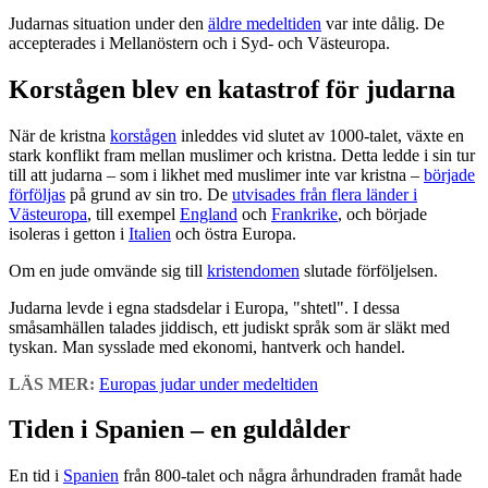
Judarnas situation under den
äldre medeltiden
var inte dålig. De
accepterades i Mellanöstern och i Syd- och Västeuropa.
Korstågen blev en katastrof för judarna
När de kristna
korstågen
inleddes vid slutet av 1000-talet, växte en
stark konflikt fram mellan muslimer och kristna. Detta ledde i sin tur
till att judarna – som i likhet med muslimer inte var kristna –
började
förföljas
på grund av sin tro. De
utvisades från flera länder i
Västeuropa
, till exempel
England
och
Frankrike
, och började
isoleras i getton i
Italien
och östra Europa.
Om en jude omvände sig till
kristendomen
slutade förföljelsen.
Judarna levde i egna stadsdelar i Europa, "shtetl". I dessa
småsamhällen talades jiddisch, ett judiskt språk som är släkt med
tyskan. Man sysslade med ekonomi, hantverk och handel.
LÄS MER:
Europas judar under medeltiden
Tiden i Spanien – en guldålder
En tid i
Spanien
från 800-talet och några århundraden framåt hade