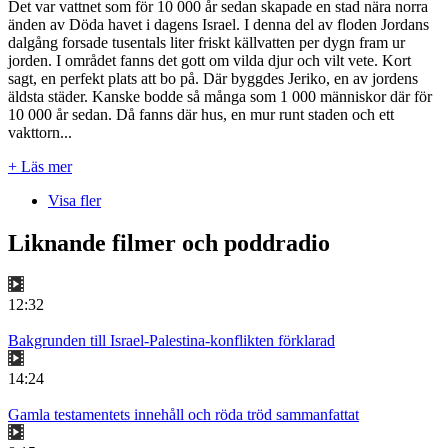
Det var vattnet som för 10 000 år sedan skapade en stad nära norra
änden av Döda havet i dagens Israel. I denna del av floden Jordans
dalgång forsade tusentals liter friskt källvatten per dygn fram ur
jorden. I området fanns det gott om vilda djur och vilt vete. Kort
sagt, en perfekt plats att bo på. Där byggdes Jeriko, en av jordens
äldsta städer. Kanske bodde så många som 1 000 människor där för
10 000 år sedan. Då fanns där hus, en mur runt staden och ett
vakttorn...
+ Läs mer
Visa fler
Liknande filmer och poddradio
12:32
Bakgrunden till Israel-Palestina-konflikten förklarad
14:24
Gamla testamentets innehåll och röda tröd sammanfattat