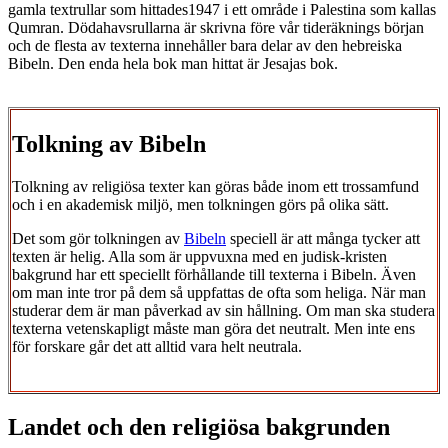
gamla textrullar som hittades1947 i ett område i Palestina som kallas
Qumran. Dödahavsrullarna är skrivna före vår tideräknings början
och de flesta av texterna innehåller bara delar av den hebreiska
Bibeln. Den enda hela bok man hittat är Jesajas bok.
Tolkning av Bibeln
Tolkning av religiösa texter kan göras både inom ett trossamfund
och i en akademisk miljö, men tolkningen görs på olika sätt.
Det som gör tolkningen av
Bibeln
speciell är att många tycker att
texten är helig. Alla som är uppvuxna med en judisk-kristen
bakgrund har ett speciellt förhållande till texterna i Bibeln. Även
om man inte tror på dem så uppfattas de ofta som heliga. När man
studerar dem är man påverkad av sin hållning. Om man ska studera
texterna vetenskapligt måste man göra det neutralt. Men inte ens
för forskare går det att alltid vara helt neutrala.
Landet och den religiösa bakgrunden