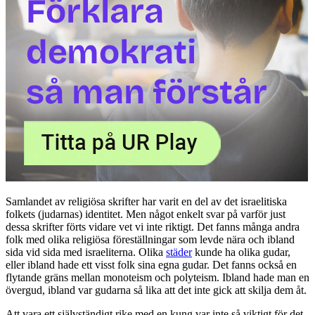
Samlandet av religiösa skrifter har varit en del av det israelitiska
folkets (judarnas) identitet. Men något enkelt svar på varför just
dessa skrifter förts vidare vet vi inte riktigt. Det fanns många andra
folk med olika religiösa föreställningar som levde nära och ibland
sida vid sida med israeliterna. Olika
städer
kunde ha olika gudar,
eller ibland hade ett visst folk sina egna gudar. Det fanns också en
flytande gräns mellan monoteism och polyteism. Ibland hade man en
övergud, ibland var gudarna så lika att det inte gick att skilja dem åt.
Att vara ett självständigt rike med en kung var inte så viktigt för det