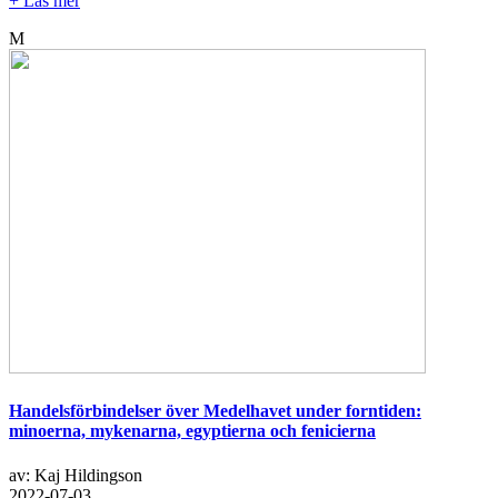
+ Läs mer
M
Handelsförbindelser över Medelhavet under forntiden:
minoerna, mykenarna, egyptierna och fenicierna
av: Kaj Hildingson
2022-07-03