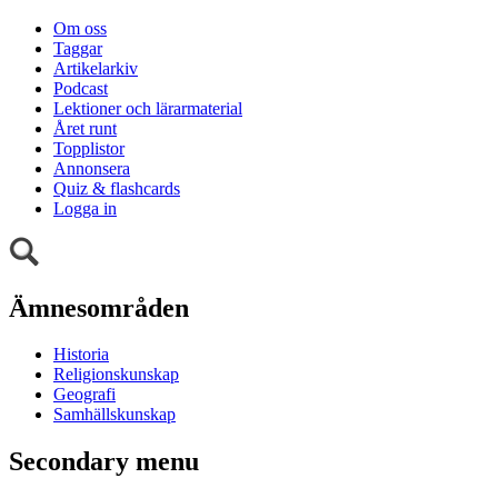
Om oss
Taggar
Artikelarkiv
Podcast
Lektioner och lärarmaterial
Året runt
Topplistor
Annonsera
Quiz & flashcards
Logga in
Ämnesområden
Historia
Religionskunskap
Geografi
Samhällskunskap
Secondary menu