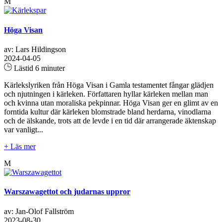
M
Höga Visan
av: Lars Hildingson
2024-04-05
Lästid 6 minuter
Kärlekslyriken från Höga Visan i Gamla testamentet fångar glädjen
och njutningen i kärleken. Författaren hyllar kärleken mellan man
och kvinna utan moraliska pekpinnar. Höga Visan ger en glimt av en
forntida kultur där kärleken blomstrade bland herdarna, vinodlarna
och de älskande, trots att de levde i en tid där arrangerade äktenskap
var vanligt...
+ Läs mer
M
Warszawagettot och judarnas uppror
av: Jan-Olof Fallström
2023-08-30