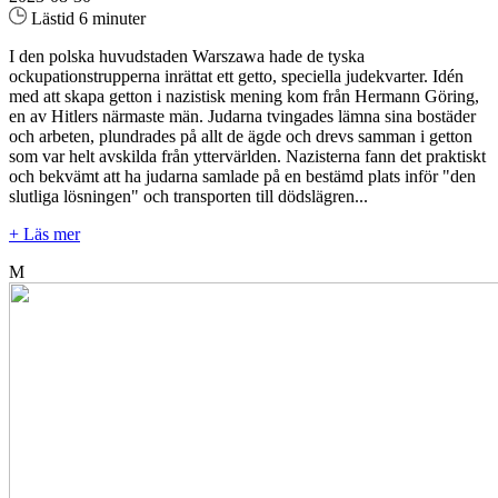
Lästid 6 minuter
I den polska huvudstaden Warszawa hade de tyska
ockupationstrupperna inrättat ett getto, speciella judekvarter. Idén
med att skapa getton i nazistisk mening kom från Hermann Göring,
en av Hitlers närmaste män. Judarna tvingades lämna sina bostäder
och arbeten, plundrades på allt de ägde och drevs samman i getton
som var helt avskilda från yttervärlden. Nazisterna fann det praktiskt
och bekvämt att ha judarna samlade på en bestämd plats inför "den
slutliga lösningen" och transporten till dödslägren...
+ Läs mer
M