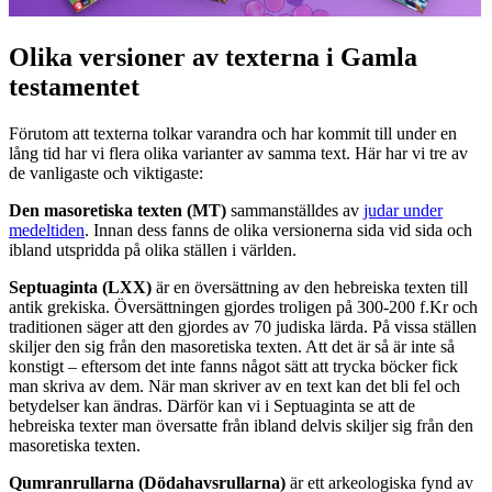
Olika versioner av texterna i Gamla
testamentet
Förutom att texterna tolkar varandra och har kommit till under en
lång tid har vi flera olika varianter av samma text. Här har vi tre av
de vanligaste och viktigaste:
Den masoretiska texten (MT)
sammanställdes av
judar under
medeltiden
. Innan dess fanns de olika versionerna sida vid sida och
ibland utspridda på olika ställen i världen.
​Septuaginta (LXX)
är en översättning av den hebreiska texten till
antik grekiska. Översättningen gjordes troligen på 300-200 f.Kr och
traditionen säger att den gjordes av 70 judiska lärda. På vissa ställen
skiljer den sig från den masoretiska texten. Att det är så är inte så
konstigt – eftersom det inte fanns något sätt att trycka böcker fick
man skriva av dem. När man skriver av en text kan det bli fel och
betydelser kan ändras. Därför kan vi i Septuaginta se att de
hebreiska texter man översatte från ibland delvis skiljer sig från den
masoretiska texten.
Qumranrullarna
(Dödahavsrullarna)
är ett arkeologiska fynd av