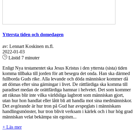
Yttersta tiden och domedagen
av: Lennart Koskinen m.fl.
2022-01-03
Lästid 7 minuter
Enligt Nya testamentet ska Jesus Kristus i den yttersta (sista) tiden
komma tillbaka till jorden för att besegra det onda. Han ska därmed
fullborda Guds rike. Alla levande och döda människor kommer då
att dömas efter sina gärningar i livet. De rättfärdiga ska komma till
paradiset medan de orättfärdiga hamnar i helvetet. Det som kommer
att räknas blir inte vilka världsliga lagbrott som människan gjort,
utan hur hon handlat eller låtit bli att handla mot sina medmänniskor.
Det avgörande är hur tron på Gud har avspeglats i människans
handlingsmönster, hur tron blivit verksam i kärlek och i hur hög grad
människan velat bekämpa sin egoism...
+ Läs mer