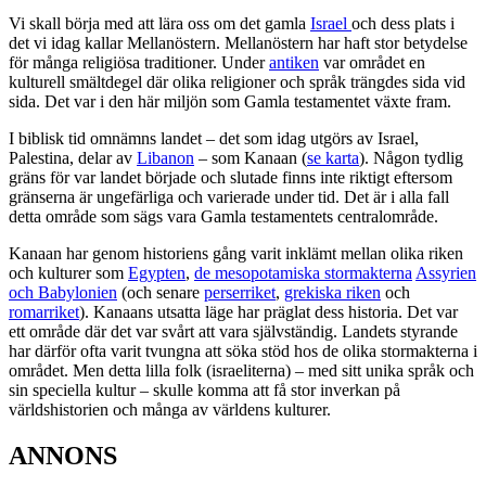
Vi skall börja med att lära oss om det gamla
Israel
och dess plats i
det vi idag kallar Mellanöstern. Mellanöstern har haft stor betydelse
för många religiösa traditioner. Under
antiken
var området en
kulturell smältdegel där olika religioner och språk trängdes sida vid
sida. Det var i den här miljön som Gamla testamentet växte fram.
I biblisk tid omnämns landet – det som idag utgörs av Israel,
Palestina, delar av
Libanon
– som Kanaan (
se karta
). Någon tydlig
gräns för var landet började och slutade finns inte riktigt eftersom
gränserna är ungefärliga och varierade under tid. Det är i alla fall
detta område som sägs vara Gamla testamentets centralområde.
Kanaan har genom historiens gång varit inklämt mellan olika riken
och kulturer som
Egypten
,
de mesopotamiska stormakterna
Assyrien
och Babylonien
(och senare
perserriket
,
grekiska riken
och
romarriket
). Kanaans utsatta läge har präglat dess historia. Det var
ett område där det var svårt att vara självständig. Landets styrande
har därför ofta varit tvungna att söka stöd hos de olika stormakterna i
området. Men detta lilla folk (israeliterna) – med sitt unika språk och
sin speciella kultur – skulle komma att få stor inverkan på
världshistorien och många av världens kulturer.
ANNONS