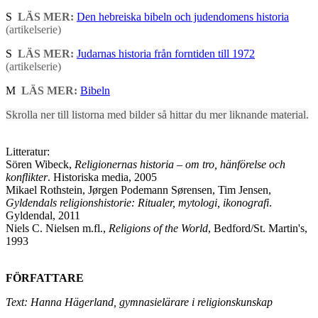
S
LÄS MER:
Den hebreiska bibeln och judendomens historia
(artikelserie)
S
LÄS MER:
Judarnas historia från forntiden till 1972
(artikelserie)
M
LÄS MER:
Bibeln
Skrolla ner till listorna med bilder så hittar du mer liknande material.
Litteratur:
​Sören Wibeck,
Religionernas historia – om tro, hänförelse och
konflikter
. Historiska media, 2005
Mikael Rothstein, Jørgen Podemann Sørensen, Tim Jensen,
Gyldendals religionshistorie: Ritualer, mytologi, ikonografi
.
Gyldendal, 2011
Niels C. Nielsen m.fl.,
Religions of the World
, Bedford/St. Martin's,
1993
FÖRFATTARE
Text: Hanna Hägerland, gymnasielärare i religionskunskap