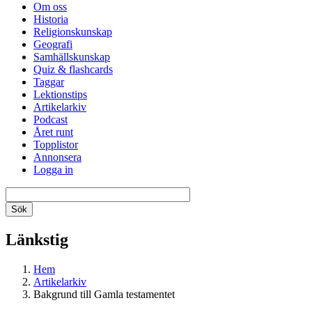
Om oss
Historia
Religionskunskap
Geografi
Samhällskunskap
Quiz & flashcards
Taggar
Lektionstips
Artikelarkiv
Podcast
Året runt
Topplistor
Annonsera
Logga in
Länkstig
Hem
Artikelarkiv
Bakgrund till Gamla testamentet