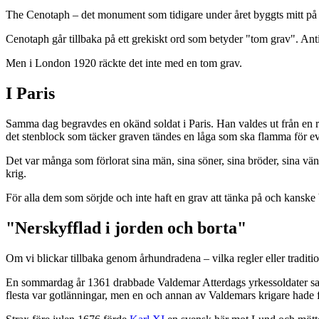
The Cenotaph – det monument som tidigare under året byggts mitt på d
Cenotaph går tillbaka på ett grekiskt ord som betyder "tom grav". Ant
Men i London 1920 räckte det inte med en tom grav.
I Paris
Samma dag begravdes en okänd soldat i Paris. Han valdes ut från en ra
det stenblock som täcker graven tändes en låga som ska flamma för evi
Det var många som förlorat sina män, sina söner, sina bröder, sina vän
krig.
För alla dem som sörjde och inte haft en grav att tänka på och kansk
"Nerskyfflad i jorden och borta"
Om vi blickar tillbaka genom århundradena – vilka regler eller traditio
En sommardag år 1361 drabbade Valdemar Atterdags yrkessoldater s
flesta var gotlänningar, men en och annan av Valdemars krigare hade få