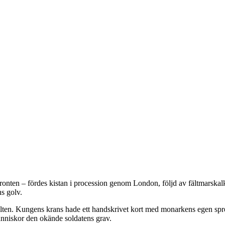
onten – fördes kistan i procession genom London, följd av fältmarskalk
ns golv.
fälten. Kungens krans hade ett handskrivet kort med monarkens egen spr
nniskor den okände soldatens grav.