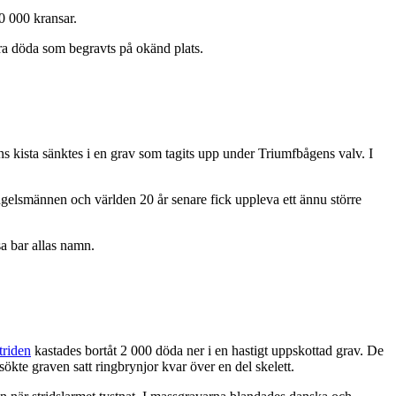
0 000 kransar.
dra döda som begravts på okänd plats.
s kista sänktes i en grav som tagits upp under Triumfbågens valv. I
engelsmännen och världen 20 år senare fick uppleva ett ännu större
a bar allas namn.
triden
kastades bortåt 2 000 döda ner i en hastigt uppskottad grav. De
ökte graven satt ringbrynjor kvar över en del skelett.