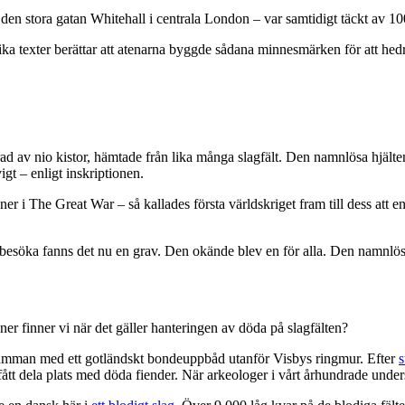
en stora gatan Whitehall i centrala London – var samtidigt täckt av 10
ika texter berättar att atenarna byggde sådana minnesmärken för att he
d av nio kistor, hämtade från lika många slagfält. Den namnlösa hjälten
gt – enligt inskriptionen.
ner i The Great War – så kallades första världskriget fram till dess att 
e besöka fanns det nu en grav. Den okände blev en för alla. Den namnlös
ner finner vi när det gäller hanteringen av döda på slagfälten?
amman med ett gotländskt bondeuppbåd utanför Visbys ringmur. Efter
s
tt dela plats med döda fiender. När arkeologer i vårt århundrade unders