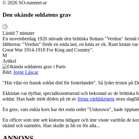
© 2026 SO-rummet.se
Den okände soldatens grav
Lästid 7 minuter
En novemberdag 1920 stävade den brittiska flottans "Verdun" hemåt ö
fältherrar. "Verdun" förde en enda last, en kista av ek. Runt kistan var
Great War 1914-1918 For King and Country".
M
Artikel
Bild:
Jorge Láscar
"Här vilar en fransk soldat död för fosterlandet". Så lyder texten på
Ekkistan var dyrbar, specialkonstruerad och bekostad av de brittiska 
soldat. Han hade mött döden på ett av
första världskrigets
stora slagfä
En grav, vars enkla kors bar det enda ordet "Unknown", hade öppnats på 
En officer som inte sett kistorna tidigare och inte visste varifrån de
okänd och namnlös. Han skulle ju bli en för alla...
ANNONS