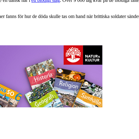
 en dansk här i
ett blodigt slag
. Över 9 000 låg kvar på de blodiga fält
 fanns för hur de döda skulle tas om hand när brittiska soldater sändes