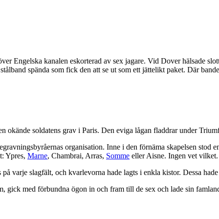
ver Engelska kanalen eskorterad av sex jagare. Vid Dover hälsade slot
 stålband spända som fick den att se ut som ett jättelikt paket. Där bande
 Den okände soldatens grav i Paris. Den eviga lågan fladdrar under Triu
begravningsbyråernas organisation. Inne i den förnäma skapelsen stod en
lt: Ypres,
Marne
, Chambrai, Arras,
Somme
eller Aisne. Ingen vet vilket.
varje slagfält, och kvarlevorna hade lagts i enkla kistor. Dessa hade fra
 kom, gick med förbundna ögon in och fram till de sex och lade sin famla