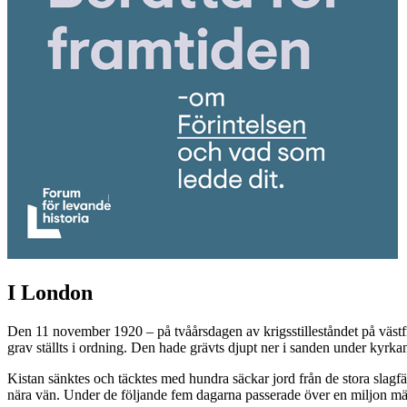
I London
Den 11 november 1920 – på tvåårsdagen av krigsstilleståndet på västfr
grav ställts i ordning. Den hade grävts djupt ner i sanden under kyrka
Kistan sänktes och täcktes med hundra säckar jord från de stora slag
nära vän. Under de följande fem dagarna passerade över en miljon mä