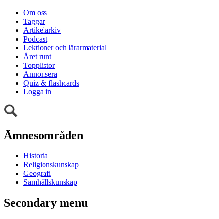
Om oss
Taggar
Artikelarkiv
Podcast
Lektioner och lärarmaterial
Året runt
Topplistor
Annonsera
Quiz & flashcards
Logga in
Ämnesområden
Historia
Religionskunskap
Geografi
Samhällskunskap
Secondary menu