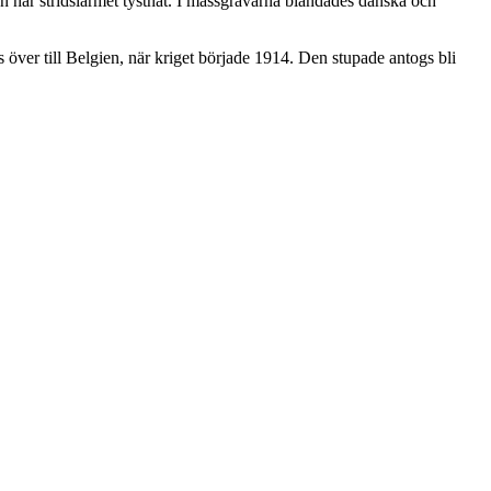
en när stridslarmet tystnat. I massgravarna blandades danska och
 över till Belgien, när kriget började 1914. Den stupade antogs bli