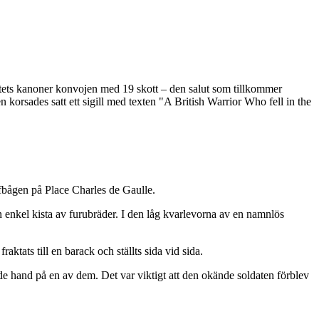
tets kanoner konvojen med 19 skott – den salut som tillkommer
n korsades satt ett sigill med texten "A British Warrior Who fell in the
mfbågen på Place Charles de Gaulle.
 enkel kista av furubräder. I den låg kvarlevorna av en namnlös
ktats till en barack och ställts sida vid sida.
nde hand på en av dem. Det var viktigt att den okände soldaten förblev