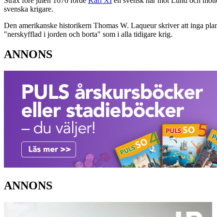
Strax före julen 1676 förde
Karl XI
en svensk här mot Lund och mötte
svenska krigare.
Den amerikanske historikern Thomas W. Laqueur skriver att inga planer
"nerskyfflad i jorden och borta" som i alla tidigare krig.
ANNONS
ANNONS