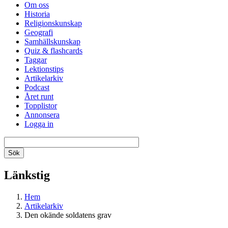
Om oss
Historia
Religionskunskap
Geografi
Samhällskunskap
Quiz & flashcards
Taggar
Lektionstips
Artikelarkiv
Podcast
Året runt
Topplistor
Annonsera
Logga in
Länkstig
Hem
Artikelarkiv
Den okände soldatens grav