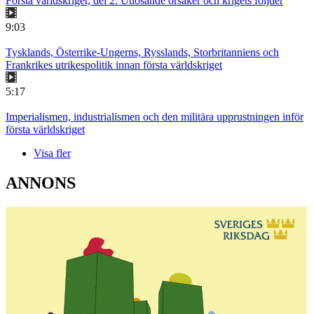
Första världskriget, del 2: Utlösande orsaker och krigets följder
9:03
Tysklands, Österrike-Ungerns, Rysslands, Storbritanniens och
Frankrikes utrikespolitik innan första världskriget
5:17
Imperialismen, industrialismen och den militära upprustningen inför
första världskriget
Visa fler
ANNONS