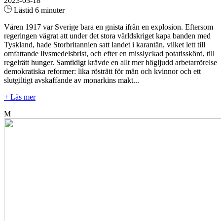
2023-03-18
Lästid 6 minuter
Våren 1917 var Sverige bara en gnista ifrån en explosion. Eftersom
regeringen vägrat att under det stora världskriget kapa banden med
Tyskland, hade Storbritannien satt landet i karantän, vilket lett till
omfattande livsmedelsbrist, och efter en misslyckad potatisskörd, till
regelrätt hunger. Samtidigt krävde en allt mer högljudd arbetarrörelse
demokratiska reformer: lika rösträtt för män och kvinnor och ett
slutgiltigt avskaffande av monarkins makt...
+ Läs mer
M