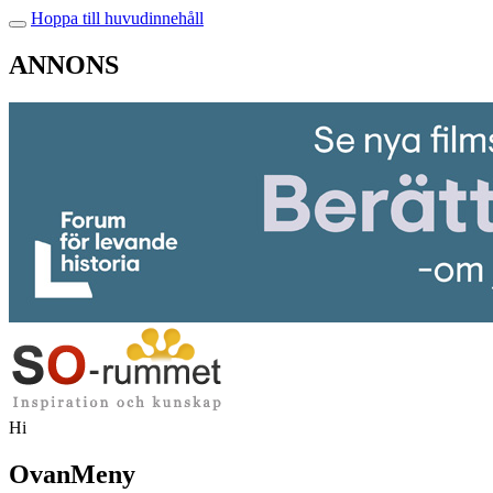
Hoppa till huvudinnehåll
ANNONS
Hi
OvanMeny