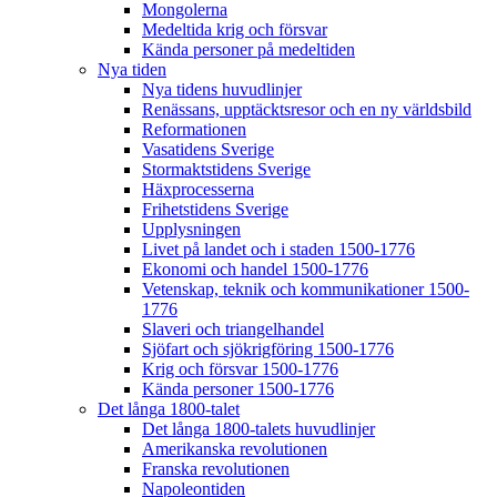
Mongolerna
Medeltida krig och försvar
Kända personer på medeltiden
Nya tiden
Nya tidens huvudlinjer
Renässans, upptäcktsresor och en ny världsbild
Reformationen
Vasatidens Sverige
Stormaktstidens Sverige
Häxprocesserna
Frihetstidens Sverige
Upplysningen
Livet på landet och i staden 1500-1776
Ekonomi och handel 1500-1776
Vetenskap, teknik och kommunikationer 1500-
1776
Slaveri och triangelhandel
Sjöfart och sjökrigföring 1500-1776
Krig och försvar 1500-1776
Kända personer 1500-1776
Det långa 1800-talet
Det långa 1800-talets huvudlinjer
Amerikanska revolutionen
Franska revolutionen
Napoleontiden