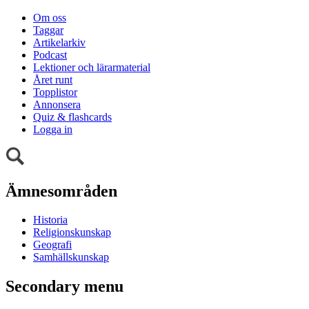
Om oss
Taggar
Artikelarkiv
Podcast
Lektioner och lärarmaterial
Året runt
Topplistor
Annonsera
Quiz & flashcards
Logga in
Ämnesområden
Historia
Religionskunskap
Geografi
Samhällskunskap
Secondary menu