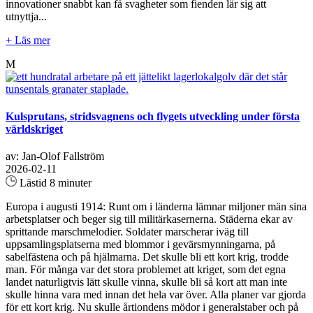
innovationer snabbt kan få svagheter som fienden lär sig att
utnyttja...
+ Läs mer
M
Kulsprutans, stridsvagnens och flygets utveckling under första
världskriget
av: Jan-Olof Fallström
2026-02-11
Lästid 8 minuter
Europa i augusti 1914: Runt om i länderna lämnar miljoner män sina
arbetsplatser och beger sig till militärkasernerna. Städerna ekar av
sprittande marschmelodier. Soldater marscherar iväg till
uppsamlingsplatserna med blommor i gevärsmynningarna, på
sabelfästena och på hjälmarna. Det skulle bli ett kort krig, trodde
man. För många var det stora problemet att kriget, som det egna
landet naturligtvis lätt skulle vinna, skulle bli så kort att man inte
skulle hinna vara med innan det hela var över. Alla planer var gjorda
för ett kort krig. Nu skulle årtiondens mödor i generalstaber och på