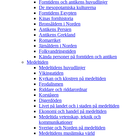
Forntidens och antikens huvudlinjer
De mesopotamiska kulturerna
Forntidens Egypten
Kinas fornhistoria
Bronsåldern i Norden
Antikens Persien
Antikens Grekland
Romarriket
Järnåldern i Norden
Folkvandringstiden
Kända personer på forntiden och antiken
Medeltiden
Medeltidens huvudlinjer
Vikingatiden
Kyrkan och klostren på medeltiden
Feodalismen
Riddare och riddarordnar
Korstågen
Digerdöden
Livet på landet och i staden på medeltiden
Ekonomi och handel på medeltiden
Medeltida vetenskap, teknik och
kommunikationer
Sverige och Norden på medeltiden
Medeltidens muslimska värld