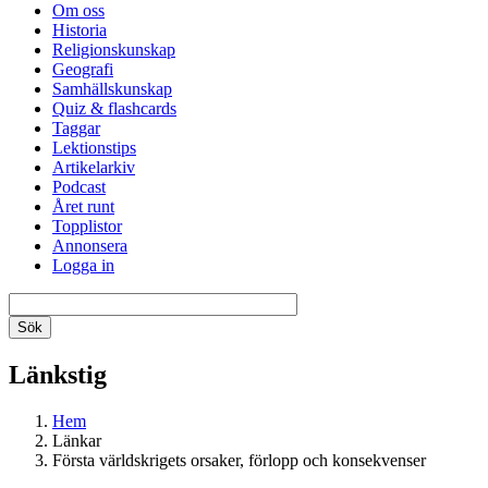
Om oss
Historia
Religionskunskap
Geografi
Samhällskunskap
Quiz & flashcards
Taggar
Lektionstips
Artikelarkiv
Podcast
Året runt
Topplistor
Annonsera
Logga in
Länkstig
Hem
Länkar
Första världskrigets orsaker, förlopp och konsekvenser