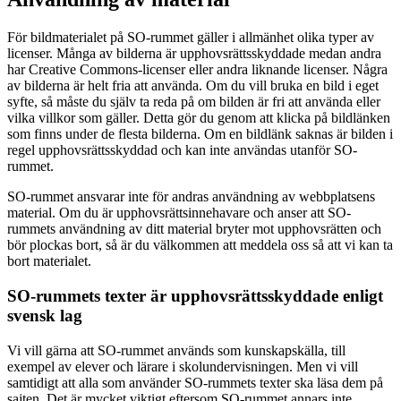
För bildmaterialet på SO-rummet gäller i allmänhet olika typer av
licenser. Många av bilderna är upphovsrättsskyddade medan andra
har Creative Commons-licenser eller andra liknande licenser. Några
av bilderna är helt fria att använda. Om du vill bruka en bild i eget
syfte, så måste du själv ta reda på om bilden är fri att använda eller
vilka villkor som gäller. Detta gör du genom att klicka på bildlänken
som finns under de flesta bilderna. Om en bildlänk saknas är bilden i
regel upphovsrättsskyddad och kan inte användas utanför SO-
rummet.
SO-rummet ansvarar inte för andras användning av webbplatsens
material. Om du är upphovsrättsinnehavare och anser att SO-
rummets användning av ditt material bryter mot upphovsrätten och
bör plockas bort, så är du välkommen att meddela oss så att vi kan ta
bort materialet.
SO-rummets texter är upphovsrättsskyddade enligt
svensk lag
Vi vill gärna att SO-rummet används som kunskapskälla, till
exempel av elever och lärare i skolundervisningen. Men vi vill
samtidigt att alla som använder SO-rummets texter ska läsa dem på
sajten. Det är mycket viktigt eftersom SO-rummet annars inte