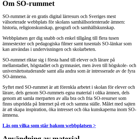
Om SO-rummet
SO-rummet är en gratis digital lärresurs och Sveriges mest
välsorterade webbplats för skolans samhällsorienterade ämnen:
historia, religionskunskap, geografi och samhällskunskap.
Webbplatsen ger dig snabb och enkel tillgång till flera tusen
ämnestexter och pedagogiska filmer samt tusentals SO-länkar som
kan användas i undervisningen och skolarbeten.
SO-rummet riktar sig i första hand till elever och lärare på
mellanstadiet, högstadiet och gymnasiet, men även till högskole- och
universitetsstuderande samt alla andra som är intresserade av de fyra
SO-ämnena.
Syftet med SO-rummet är att förenkla arbetet i skolan för elever och
lärare, dels genom SO-rummets egna material i olika ämnen, dels
genom att samla merparten av alla bra och fria SO-resurser som
finns utspridda på Internet på ett och samma ställe. Målet med sajten
är att skapa inspiration, öka intresset och öka kunskaperna inom SO-
ämnena.
Läs om vilka som står bakom webbplatsen >
Användning av material