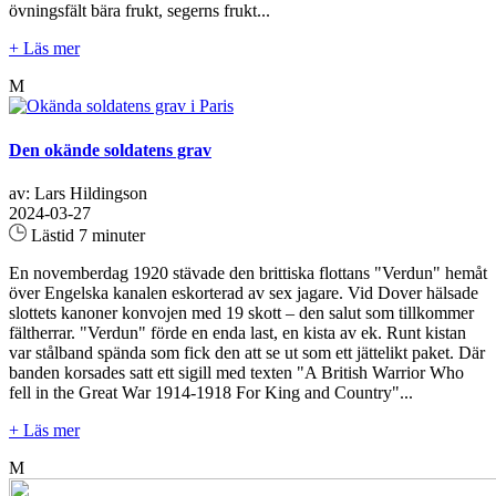
övningsfält bära frukt, segerns frukt...
+ Läs mer
M
Den okände soldatens grav
av: Lars Hildingson
2024-03-27
Lästid 7 minuter
En novemberdag 1920 stävade den brittiska flottans "Verdun" hemåt
över Engelska kanalen eskorterad av sex jagare. Vid Dover hälsade
slottets kanoner konvojen med 19 skott – den salut som tillkommer
fältherrar. "Verdun" förde en enda last, en kista av ek. Runt kistan
var stålband spända som fick den att se ut som ett jättelikt paket. Där
banden korsades satt ett sigill med texten "A British Warrior Who
fell in the Great War 1914-1918 For King and Country"...
+ Läs mer
M