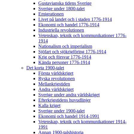
Gustavianska tidens Sverige
Sverige under 1800-talet
Emigrationen
Livet på landet och i staden 1776-1914
Ekonomi och handel 1776-1914
Industriella revolutionen
Vetenskap, teknik och kommunikationer 1776-
1914
Nationalism och imperialism
Sjöfart och sjökrigföring 1776-1914
Krig och försvar 1776-1914
Kända personer 1776-1914
Det korta 1900-talet
Första världskriget
Ryska revolutionen
Mellankrigstiden
Andra världskriget
Sverige under andra världskriget
Efterkrigstidens huvudlinjer
Kalla kriget
Sverige under 1900-talet
Ekonomi och handel 1914-1991
Vetenskap, teknik och kommunikationer 1914-
1991
Annan 1900-talshistoria