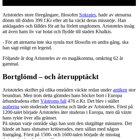
Aristoteles store föregångare, filosofen
Sokrates
, hade av atenarna
dömts till döden 399 f.Kr efter att ha väckt deras missnöje. Han
anklagades och fälldes för att ha förlett ungdomen. Aristoteles insåg
att även hans liv var hotat och flydde till staden Khalkis.
- För att atenarna inte ska synda mot filosofin en andra gång, ska
han sagt enligt en legend.
Följande år dog Aristoteles av en magåkomma, omkring 62 år
gammal.
Bortglömd – och återupptäckt
Aristoteles skrifter på olika områden väckte redan under
antiken
stor
beundran. Men trots detta glömdes hans böcker bort i Europa
århundradena efter
Västroms fall
476 e.Kr. Det blev i stället
araberna
som studerade böckerna och lärde av Aristoteles. Först på
1200-talet började Aristoteles åter studeras i Europa, men då växte
hans rykte över alla gränser.
På nästan varje område sågs han som den slutgiltige mästaren. Det
hände att hans slutsatser kritiserades, men sällan med någon
framgång. Först på 1500- och 1600-talen började de misstag