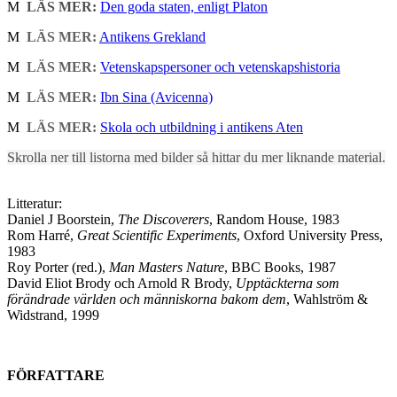
M
LÄS MER:
Den goda staten, enligt Platon
M
LÄS MER:
Antikens Grekland
M
LÄS MER:
Vetenskapspersoner och vetenskapshistoria
M
LÄS MER:
Ibn Sina (Avicenna)
M
LÄS MER:
Skola och utbildning i antikens Aten
Skrolla ner till listorna med bilder så hittar du mer liknande material.
Litteratur:
Daniel J Boorstein,
The Discoverers
, Random House, 1983
Rom Harré,
Great Scientific Experiments
, Oxford University Press,
1983
Roy Porter (red.),
Man Masters Nature
, BBC Books, 1987
David Eliot Brody och Arnold R Brody,
Upptäckterna som
förändrade världen och människorna bakom dem
, Wahlström &
Widstrand, 1999
FÖRFATTARE