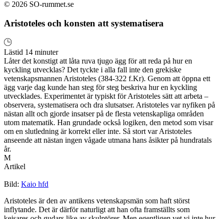
© 2026 SO-rummet.se
Aristoteles och konsten att systematisera
Lästid 14 minuter
Låter det konstigt att låta ruva tjugo ägg för att reda på hur en
kyckling utvecklas? Det tyckte i alla fall inte den grekiske
vetenskapsmannen Aristoteles (384-322 f.Kr). Genom att öppna ett
ägg varje dag kunde han steg för steg beskriva hur en kyckling
utvecklades. Experimentet är typiskt för Aristoteles sätt att arbeta –
observera, systematisera och dra slutsatser. Aristoteles var nyfiken på
nästan allt och gjorde insatser på de flesta vetenskapliga områden
utom matematik. Han grundade också logiken, den metod som visar
om en slutledning är korrekt eller inte. Så stort var Aristoteles
anseende att nästan ingen vågade utmana hans åsikter på hundratals
år.
M
Artikel
Bild:
Kaio hfd
Aristoteles är den av antikens vetenskapsmän som haft störst
inflytande. Det är därför naturligt att han ofta framställts som
kejsares och gudars like av skulptörer. Men egentligen vet vi inte hur