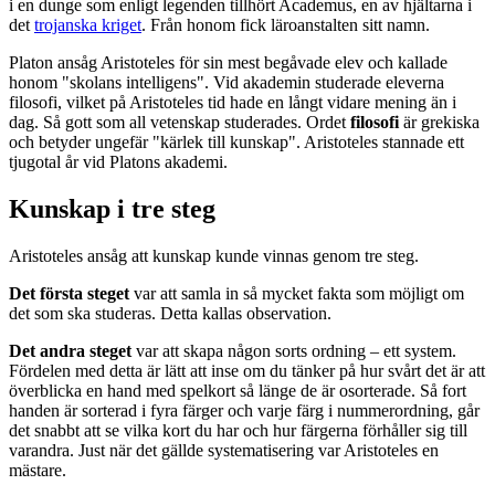
i en dunge som enligt legenden tillhört Academus, en av hjältarna i
det
trojanska kriget
. Från honom fick läroanstalten sitt namn.
Platon ansåg Aristoteles för sin mest begåvade elev och kallade
honom "skolans intelligens". Vid akademin studerade eleverna
filosofi, vilket på Aristoteles tid hade en långt vidare mening än i
dag. Så gott som all vetenskap studerades. Ordet
filosofi
är grekiska
och betyder ungefär "kärlek till kunskap". Aristoteles stannade ett
tjugotal år vid Platons akademi.
Kunskap i tre steg
Aristoteles ansåg att kunskap kunde vinnas genom tre steg.
Det första steget
var att samla in så mycket fakta som möjligt om
det som ska studeras. Detta kallas observation.
Det andra steget
var att skapa någon sorts ordning – ett system.
Fördelen med detta är lätt att inse om du tänker på hur svårt det är att
överblicka en hand med spelkort så länge de är osorterade. Så fort
handen är sorterad i fyra färger och varje färg i nummerordning, går
det snabbt att se vilka kort du har och hur färgerna förhåller sig till
varandra. Just när det gällde systematisering var Aristoteles en
mästare.