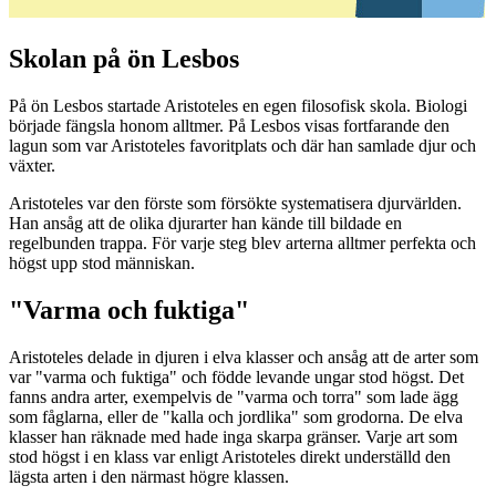
Skolan på ön Lesbos
På ön Lesbos startade Aristoteles en egen filosofisk skola. Biologi
började fängsla honom alltmer. På Lesbos visas fortfarande den
lagun som var Aristoteles favoritplats och där han samlade djur och
växter.
Aristoteles var den förste som försökte systematisera djurvärlden.
Han ansåg att de olika djurarter han kände till bildade en
regelbunden trappa. För varje steg blev arterna alltmer perfekta och
högst upp stod människan.
"Varma och fuktiga"
Aristoteles delade in djuren i elva klasser och ansåg att de arter som
var "varma och fuktiga" och födde levande ungar stod högst. Det
fanns andra arter, exempelvis de "varma och torra" som lade ägg
som fåglarna, eller de "kalla och jordlika" som grodorna. De elva
klasser han räknade med hade inga skarpa gränser. Varje art som
stod högst i en klass var enligt Aristoteles direkt underställd den
lägsta arten i den närmast högre klassen.