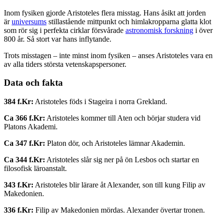
Inom fysiken gjorde Aristoteles flera misstag. Hans åsikt att jorden
är
universums
stillastående mittpunkt och himlakropparna glatta klot
som rör sig i perfekta cirklar försvårade
astronomisk forskning
i över
800 år. Så stort var hans inflytande.
Trots misstagen – inte minst inom fysiken – anses Aristoteles vara en
av alla tiders största vetenskapspersoner.
Data och fakta
384 f.Kr:
Aristoteles föds i Stageira i norra Grekland.
Ca 366 f.Kr:
Aristoteles kommer till Aten och börjar studera vid
Platons Akademi.
Ca 347 f.Kr:
Platon dör, och Aristoteles lämnar Akademin.
Ca 344 f.Kr:
Aristoteles slår sig ner på ön Lesbos och startar en
filosofisk läroanstalt.
343 f.Kr:
Aristoteles blir lärare åt Alexander, son till kung Filip av
Makedonien.
336 f.Kr:
Filip av Makedonien mördas. Alexander övertar tronen.