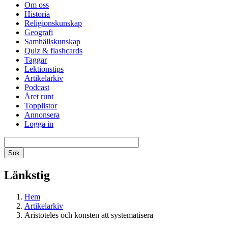
Om oss
Historia
Religionskunskap
Geografi
Samhällskunskap
Quiz & flashcards
Taggar
Lektionstips
Artikelarkiv
Podcast
Året runt
Topplistor
Annonsera
Logga in
Länkstig
Hem
Artikelarkiv
Aristoteles och konsten att systematisera