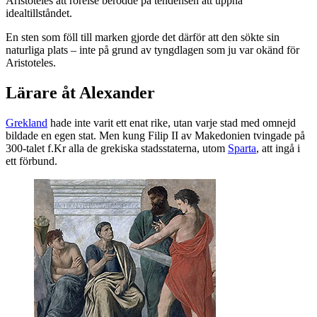
Aristoteles att rörelse berodde på tendensen att uppnå
idealtillståndet.
En sten som föll till marken gjorde det därför att den sökte sin
naturliga plats – inte på grund av tyngdlagen som ju var okänd för
Aristoteles.
Lärare åt Alexander
Grekland
hade inte varit ett enat rike, utan varje stad med omnejd
bildade en egen stat. Men kung Filip II av Makedonien tvingade på
300-talet f.Kr alla de grekiska stadsstaterna, utom
Sparta
, att ingå i
ett förbund.