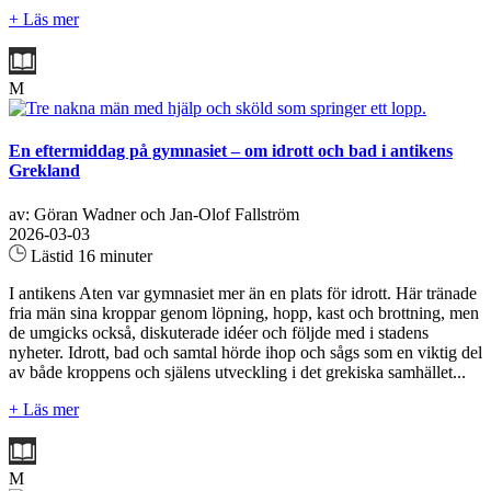
+ Läs mer
M
En eftermiddag på gymnasiet – om idrott och bad i antikens
Grekland
av: Göran Wadner och Jan-Olof Fallström
2026-03-03
Lästid 16 minuter
I antikens Aten var gymnasiet mer än en plats för idrott. Här tränade
fria män sina kroppar genom löpning, hopp, kast och brottning, men
de umgicks också, diskuterade idéer och följde med i stadens
nyheter. Idrott, bad och samtal hörde ihop och sågs som en viktig del
av både kroppens och själens utveckling i det grekiska samhället...
+ Läs mer
M