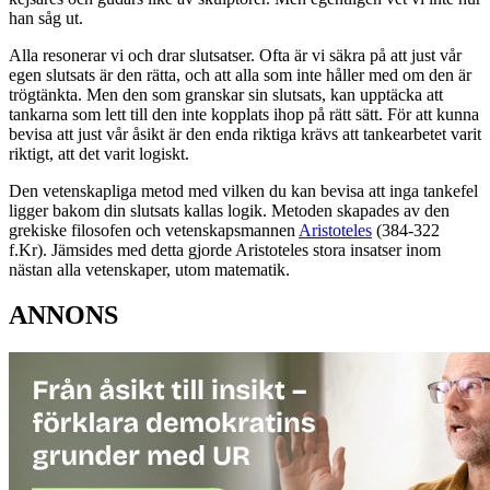
han såg ut.
Alla resonerar vi och drar slutsatser. Ofta är vi säkra på att just vår
egen slutsats är den rätta, och att alla som inte håller med om den är
trögtänkta. Men den som granskar sin slutsats, kan upptäcka att
tankarna som lett till den inte kopplats ihop på rätt sätt. För att kunna
bevisa att just vår åsikt är den enda riktiga krävs att tankearbetet varit
riktigt, att det varit logiskt.
Den vetenskapliga metod med vilken du kan bevisa att inga tankefel
ligger bakom din slutsats kallas logik. Metoden skapades av den
grekiske filosofen och vetenskapsmannen
Aristoteles
(384-322
f.Kr). Jämsides med detta gjorde Aristoteles stora insatser inom
nästan alla vetenskaper, utom matematik.
ANNONS