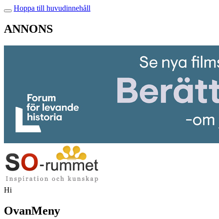
Hoppa till huvudinnehåll
ANNONS
Hi
OvanMeny