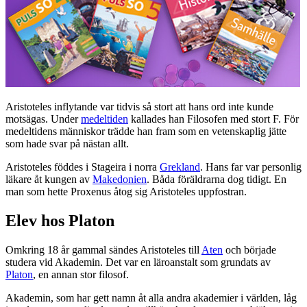
Aristoteles inflytande var tidvis så stort att hans ord inte kunde
motsägas. Under
medeltiden
kallades han Filosofen med stort F. För
medeltidens människor trädde han fram som en vetenskaplig jätte
som hade svar på nästan allt.
Aristoteles föddes i Stageira i norra
Grekland
. Hans far var personlig
läkare åt kungen av
Makedonien
. Båda föräldrarna dog tidigt. En
man som hette Proxenus åtog sig Aristoteles uppfostran.
Elev hos Platon
Omkring 18 år gammal sändes Aristoteles till
Aten
och började
studera vid Akademin. Det var en läroanstalt som grundats av
Platon
, en annan stor filosof.
Akademin, som har gett namn åt alla andra akademier i världen, låg