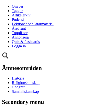
Om oss
Taggar
Artikelarkiv
Podcast
Lektioner och lärarmaterial
Året runt
Topplistor
Annonsera
Quiz & flashcards
Logga in
Ämnesområden
Historia
Religionskunskap
Geografi
Samhällskunskap
Secondary menu