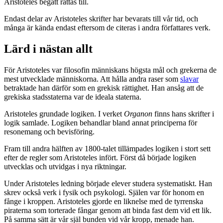
Aristoteles begått rättas till.
Endast delar av Aristoteles skrifter har bevarats till vår tid, och
många är kända endast eftersom de citeras i andra författares verk.
Lärd i nästan allt
För Aristoteles var filosofin människans högsta mål och grekerna de
mest utvecklade människorna. Att hålla andra raser som
slavar
betraktade han därför som en grekisk rättighet. Han ansåg att de
grekiska stadsstaterna var de ideala staterna.
Aristoteles grundade logiken. I verket
Organon
finns hans skrifter i
logik samlade. Logiken behandlar bland annat principerna för
resonemang och bevisföring.
Fram till andra hälften av 1800-talet tillämpades logiken i stort sett
efter de regler som Aristoteles infört. Först då började logiken
utvecklas och utvidgas i nya riktningar.
Under Aristoteles ledning började elever studera systematiskt. Han
skrev också verk i fysik och psykologi. Själen var för honom en
fånge i kroppen. Aristoteles gjorde en liknelse med de tyrrenska
piraterna som torterade fångar genom att binda fast dem vid ett lik.
På samma sätt är vår själ bunden vid vår kropp, menade han.