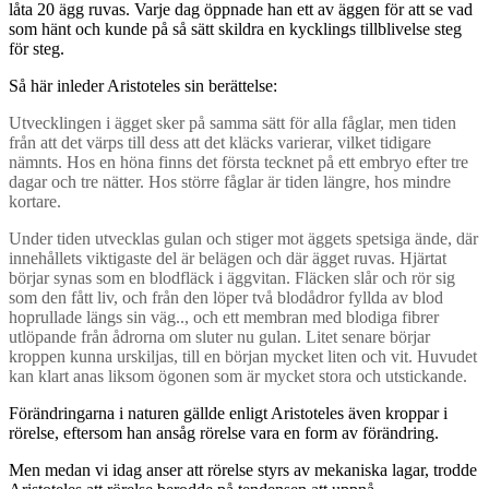
låta 20 ägg ruvas. Varje dag öppnade han ett av äggen för att se vad
som hänt och kunde på så sätt skildra en kycklings tillblivelse steg
för steg.
Så här inleder Aristoteles sin berättelse:
Utvecklingen i ägget sker på samma sätt för alla fåglar, men tiden
från att det värps till dess att det kläcks varierar, vilket tidigare
nämnts. Hos en höna finns det första tecknet på ett embryo efter tre
dagar och tre nätter. Hos större fåglar är tiden längre, hos mindre
kortare.
Under tiden utvecklas gulan och stiger mot äggets spetsiga ände, där
innehållets viktigaste del är belägen och där ägget ruvas. Hjärtat
börjar synas som en blodfläck i äggvitan. Fläcken slår och rör sig
som den fått liv, och från den löper två blodådror fyllda av blod
hoprullade längs sin väg.., och ett membran med blodiga fibrer
utlöpande från ådrorna om sluter nu gulan. Litet senare börjar
kroppen kunna urskiljas, till en början mycket liten och vit. Huvudet
kan klart anas liksom ögonen som är mycket stora och utstickande.
Förändringarna i naturen gällde enligt Aristoteles även kroppar i
rörelse, eftersom han ansåg rörelse vara en form av förändring.
Men medan vi idag anser att rörelse styrs av mekaniska lagar, trodde