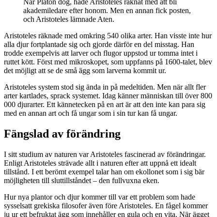
När Platon dog, hade Aristoteles räknat med att bli
akademiledare efter honom. Men en annan fick posten,
och Aristoteles lämnade Aten.
Aristoteles räknade med omkring 540 olika arter. Han visste inte hur
alla djur fortplantade sig och gjorde därför en del misstag. Han
trodde exempelvis att larver och flugor uppstod ur tomma intet i
ruttet kött. Först med mikroskopet, som uppfanns på 1600-talet, blev
det möjligt att se de små ägg som larverna kommit ur.
Aristoteles system stod sig ända in på medeltiden. Men när allt fler
arter kartlades, sprack systemet. Idag känner människan till över 800
000 djurarter. Ett kännetecken på en art är att den inte kan para sig
med en annan art och få ungar som i sin tur kan få ungar.
Fängslad av förändring
I sitt studium av naturen var Aristoteles fascinerad av förändringar.
Enligt Aristoteles strävade allt i naturen efter att uppnå ett idealt
tillstånd. I ett berömt exempel talar han om ekollonet som i sig bär
möjligheten till sluttillståndet – den fullvuxna eken.
Hur nya plantor och djur kommer till var ett problem som hade
sysselsatt grekiska filosofer även före Aristoteles. En fågel kommer
ju ur ett befruktat ägg som innehåller en gula och en vita. När ägget