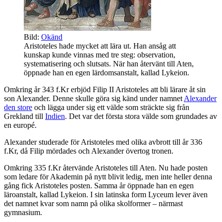
Bild:
Okänd
Aristoteles hade mycket att lära ut. Han ansåg att
kunskap kunde vinnas med tre steg: observation,
systematisering och slutsats. När han återvänt till Aten,
öppnade han en egen lärdomsanstalt, kallad Lykeion.
Omkring år 343 f.Kr erbjöd Filip II Aristoteles att bli lärare åt sin
son Alexander. Denne skulle göra sig känd under namnet
Alexander
den store
och lägga under sig ett välde som sträckte sig från
Grekland till
Indien
. Det var det första stora välde som grundades av
en europé.
Alexander studerade för Aristoteles med olika avbrott till år 336
f.Kr, då Filip mördades och Alexander övertog tronen.
Omkring 335 f.Kr återvände Aristoteles till Aten. Nu hade posten
som ledare för Akademin på nytt blivit ledig, men inte heller denna
gång fick Aristoteles posten. Samma år öppnade han en egen
läroanstalt, kallad Lykeion. I sin latinska form Lyceum lever även
det namnet kvar som namn på olika skolformer – närmast
gymnasium.