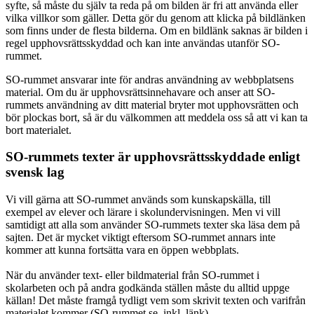
syfte, så måste du själv ta reda på om bilden är fri att använda eller
vilka villkor som gäller. Detta gör du genom att klicka på bildlänken
som finns under de flesta bilderna. Om en bildlänk saknas är bilden i
regel upphovsrättsskyddad och kan inte användas utanför SO-
rummet.
SO-rummet ansvarar inte för andras användning av webbplatsens
material. Om du är upphovsrättsinnehavare och anser att SO-
rummets användning av ditt material bryter mot upphovsrätten och
bör plockas bort, så är du välkommen att meddela oss så att vi kan ta
bort materialet.
SO-rummets texter är upphovsrättsskyddade enligt
svensk lag
Vi vill gärna att SO-rummet används som kunskapskälla, till
exempel av elever och lärare i skolundervisningen. Men vi vill
samtidigt att alla som använder SO-rummets texter ska läsa dem på
sajten. Det är mycket viktigt eftersom SO-rummet annars inte
kommer att kunna fortsätta vara en öppen webbplats.
När du använder text- eller bildmaterial från SO-rummet i
skolarbeten och på andra godkända ställen måste du alltid uppge
källan! Det måste framgå tydligt vem som skrivit texten och varifrån
materialet kommer (SO-rummet.se, inkl. länk).