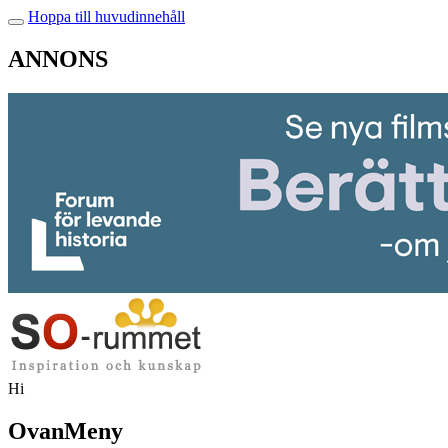
Hoppa till huvudinnehåll
ANNONS
Hi
OvanMeny