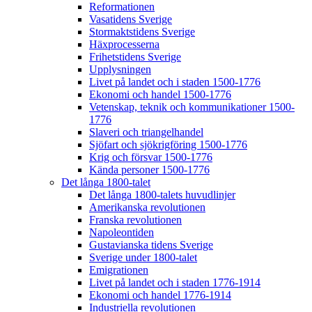
Reformationen
Vasatidens Sverige
Stormaktstidens Sverige
Häxprocesserna
Frihetstidens Sverige
Upplysningen
Livet på landet och i staden 1500-1776
Ekonomi och handel 1500-1776
Vetenskap, teknik och kommunikationer 1500-
1776
Slaveri och triangelhandel
Sjöfart och sjökrigföring 1500-1776
Krig och försvar 1500-1776
Kända personer 1500-1776
Det långa 1800-talet
Det långa 1800-talets huvudlinjer
Amerikanska revolutionen
Franska revolutionen
Napoleontiden
Gustavianska tidens Sverige
Sverige under 1800-talet
Emigrationen
Livet på landet och i staden 1776-1914
Ekonomi och handel 1776-1914
Industriella revolutionen