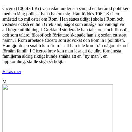
Cicero (106-43 f.Kr) var redan under sin samtid en berömd politiker
med en lång politisk bana bakom sig. Han föddes 106 f.Kr i en
småstad tio mil öster om Rom. Han sattes tidigt i skola i Rom och
vistades också en tid i Grekland, något som ansågs nödvändigt vid
all högre utbildning. I Grekland studerade han talekonst och filosofi,
och som talare, filosof och författare skapade han sig sedan ett stort
namn. I Rom arbetade Cicero som advokat och kom in i politiken.
Han gjorde en snabb karriär trots att han inte kom från någon rik och
förnäm familj. I Ciceros brev kan man läsa att de allra förnämsta
familjerna aldrig riktigt kunde smälta att en "ny man", en
uppkomling, skulle stiga så högt...
+ Läs mer
M