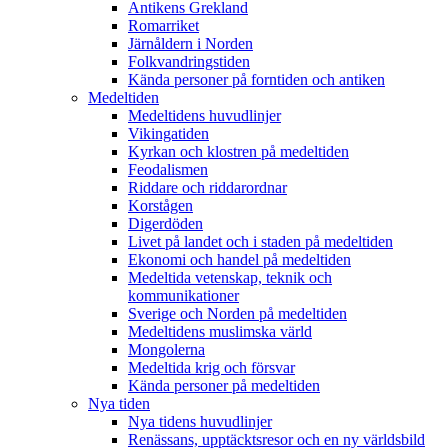
Antikens Grekland
Romarriket
Järnåldern i Norden
Folkvandringstiden
Kända personer på forntiden och antiken
Medeltiden
Medeltidens huvudlinjer
Vikingatiden
Kyrkan och klostren på medeltiden
Feodalismen
Riddare och riddarordnar
Korstågen
Digerdöden
Livet på landet och i staden på medeltiden
Ekonomi och handel på medeltiden
Medeltida vetenskap, teknik och
kommunikationer
Sverige och Norden på medeltiden
Medeltidens muslimska värld
Mongolerna
Medeltida krig och försvar
Kända personer på medeltiden
Nya tiden
Nya tidens huvudlinjer
Renässans, upptäcktsresor och en ny världsbild