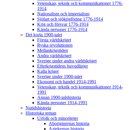
Vetenskap, teknik och kommunikationer 1776-
1914
Nationalism och imperialism
Sjöfart och sjökrigföring 1776-1914
Krig och försvar 1776-1914
Kända personer 1776-1914
Det korta 1900-talet
Första världskriget
Ryska revolutionen
Mellankrigstiden
Andra världskriget
Sverige under andra världskriget
Efterkrigstidens huvudlinjer
Kalla kriget
Sverige under 1900-talet
Ekonomi och handel 1914-1991
Vetenskap, teknik och kommunikationer 1914-
1991
Annan 1900-talshistoria
Kända personer 1914-1991
Nutidshistoria
Historiska teman
Urfolk och minoriteter
Aboriginernas historia
Aztekernas historia