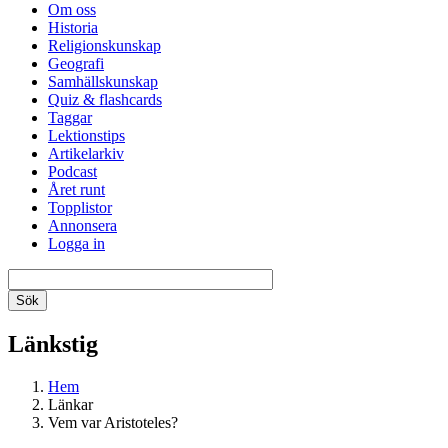
Om oss
Historia
Religionskunskap
Geografi
Samhällskunskap
Quiz & flashcards
Taggar
Lektionstips
Artikelarkiv
Podcast
Året runt
Topplistor
Annonsera
Logga in
Länkstig
Hem
Länkar
Vem var Aristoteles?