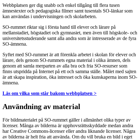
Webbplatsen ger dig snabb och enkel tillgång till flera tusen
ämnestexter och pedagogiska filmer samt tusentals SO-länkar som
kan användas i undervisningen och skolarbeten.
SO-rummet riktar sig i första hand till elever och lärare på
mellanstadiet, högstadiet och gymnasiet, men även till högskole- och
universitetsstuderande samt alla andra som är intresserade av de fyra
SO-ämnena.
Syftet med SO-rummet är att förenkla arbetet i skolan för elever och
lärare, dels genom SO-rummets egna material i olika ämnen, dels
genom att samla merparten av alla bra och fria SO-resurser som
finns utspridda på Internet på ett och samma ställe. Målet med sajten
är att skapa inspiration, öka intresset och öka kunskaperna inom SO-
ämnena.
Läs om vilka som står bakom webbplatsen >
Användning av material
För bildmaterialet på SO-rummet gäller i allmänhet olika typer av
licenser. Många av bilderna är upphovsrättsskyddade medan andra
har Creative Commons-licenser eller andra liknande licenser. Några
av bilderna är helt fria att använda. Om du vill bruka en bild i eget