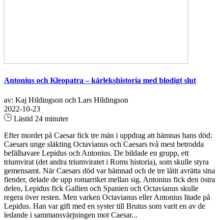
Antonius och Kleopatra – kärlekshistoria med blodigt slut
av: Kaj Hildingson och Lars Hildingson
2022-10-23
Lästid 24 minuter
Efter mordet på Caesar fick tre män i uppdrag att hämnas hans död:
Caesars unge släkting Octavianus och Caesars två mest betrodda
befälhavare Lepidus och Antonius. De bildade en grupp, ett
triumvirat (det andra triumviratet i Roms historia), som skulle styra
gemensamt. När Caesars död var hämnad och de tre låtit avrätta sina
fiender, delade de upp romarriket mellan sig. Antonius fick den östra
delen, Lepidus fick Gallien och Spanien och Octavianus skulle
regera över resten. Men varken Octavianus eller Antonius litade på
Lepidus. Han var gift med en syster till Brutus som varit en av de
ledande i sammansvärjningen mot Caesar...