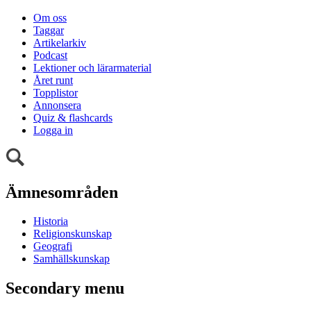
Om oss
Taggar
Artikelarkiv
Podcast
Lektioner och lärarmaterial
Året runt
Topplistor
Annonsera
Quiz & flashcards
Logga in
Ämnesområden
Historia
Religionskunskap
Geografi
Samhällskunskap
Secondary menu