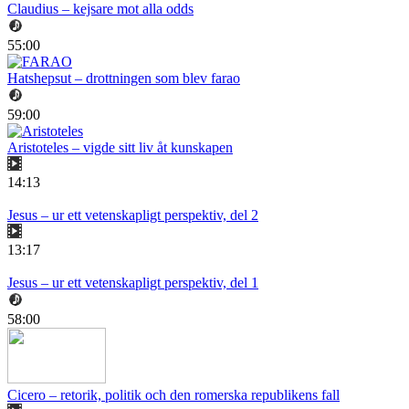
Claudius – kejsare mot alla odds
55:00
Hatshepsut – drottningen som blev farao
59:00
Aristoteles – vigde sitt liv åt kunskapen
14:13
Jesus – ur ett vetenskapligt perspektiv, del 2
13:17
Jesus – ur ett vetenskapligt perspektiv, del 1
58:00
Cicero – retorik, politik och den romerska republikens fall