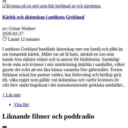
M
Kärlek och äktenskap i antikens Grekland
av: Göran Wadner
2026-02-27
Lästid 12 minuter
I antikens Grekland handlade äktenskap mer om familj och plikt än
om romantisk kärlek. Målet var att få barn, särskilt en son som
kunde föra släkten vidare och ta ansvar för föräldrarna. Samtidigt
levde män och kvinnor i stor utsträckning åtskilda i samhället, vilket
gjorde det svårt att ens lära känna varandra före giftermålet. Texten
förklarar också hur partner valdes, hur förlovning och bröllop gick
till, vilka regler som gällde vid skilsmässa och varför kvinnors liv
ofta blev starkt begränsat i det mansdominerade grekiska samhället...
+ Läs mer
Visa fler
Liknande filmer och poddradio