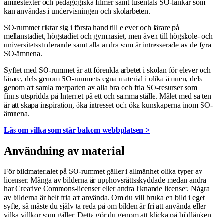
ämnestexter och pedagogiska filmer samt tusentals SO-länkar som
kan användas i undervisningen och skolarbeten.
SO-rummet riktar sig i första hand till elever och lärare på
mellanstadiet, högstadiet och gymnasiet, men även till högskole- och
universitetsstuderande samt alla andra som är intresserade av de fyra
SO-ämnena.
Syftet med SO-rummet är att förenkla arbetet i skolan för elever och
lärare, dels genom SO-rummets egna material i olika ämnen, dels
genom att samla merparten av alla bra och fria SO-resurser som
finns utspridda på Internet på ett och samma ställe. Målet med sajten
är att skapa inspiration, öka intresset och öka kunskaperna inom SO-
ämnena.
Läs om vilka som står bakom webbplatsen >
Användning av material
För bildmaterialet på SO-rummet gäller i allmänhet olika typer av
licenser. Många av bilderna är upphovsrättsskyddade medan andra
har Creative Commons-licenser eller andra liknande licenser. Några
av bilderna är helt fria att använda. Om du vill bruka en bild i eget
syfte, så måste du själv ta reda på om bilden är fri att använda eller
vilka villkor som gäller. Detta gör du genom att klicka på bildlänken