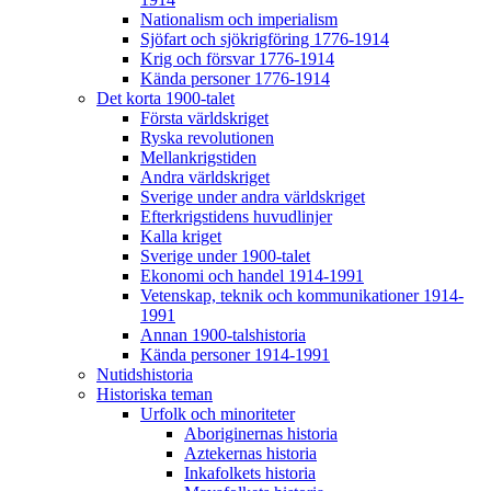
Nationalism och imperialism
Sjöfart och sjökrigföring 1776-1914
Krig och försvar 1776-1914
Kända personer 1776-1914
Det korta 1900-talet
Första världskriget
Ryska revolutionen
Mellankrigstiden
Andra världskriget
Sverige under andra världskriget
Efterkrigstidens huvudlinjer
Kalla kriget
Sverige under 1900-talet
Ekonomi och handel 1914-1991
Vetenskap, teknik och kommunikationer 1914-
1991
Annan 1900-talshistoria
Kända personer 1914-1991
Nutidshistoria
Historiska teman
Urfolk och minoriteter
Aboriginernas historia
Aztekernas historia
Inkafolkets historia