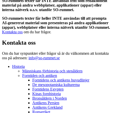
SO-rummets texter får INTE användas fritt som redaktionellt
material på andra webbplatser, applikationer (appar) eller
interna nätverk o.s.v. utanför SO-rummet.
SO-rummets texter får heller INTE användas till att prompta
AI-genererat material som presenteras på andra applikationer
(appar), webbplatser eller interna nätverk utanför SO-rummet.
Kontakta oss
om du har frågor.
Kontakta oss
Om du har synpunkter eller frågor så är du välkommen att kontakta
oss på adressen:
info@so-rummet.se
Historia
Människans förhistoria och stenåldern
Forntiden och antiken
Forntidens och antikens huvudlinjer
De mesopotamiska kulturerna
Forntidens Egypten
Kinas fornhistoria
Bronsåldern i Norden
Antikens Persien
Antikens Grekland
Romarriket