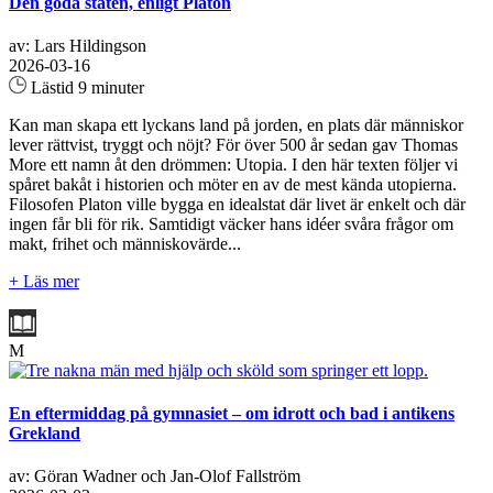
Den goda staten, enligt Platon
av: Lars Hildingson
2026-03-16
Lästid 9 minuter
Kan man skapa ett lyckans land på jorden, en plats där människor
lever rättvist, tryggt och nöjt? För över 500 år sedan gav Thomas
More ett namn åt den drömmen: Utopia. I den här texten följer vi
spåret bakåt i historien och möter en av de mest kända utopierna.
Filosofen Platon ville bygga en idealstat där livet är enkelt och där
ingen får bli för rik. Samtidigt väcker hans idéer svåra frågor om
makt, frihet och människovärde...
+ Läs mer
M
En eftermiddag på gymnasiet – om idrott och bad i antikens
Grekland
av: Göran Wadner och Jan-Olof Fallström