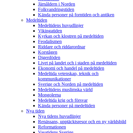
Järnåldern i Norden
Folkvandringstiden
Kända personer på forntiden och antiken
Medeltiden
Medeltidens huvudlinjer
Vikingatiden
Kyrkan och klostren på medeltiden
Feodalismen
Riddare och riddarordnar
Korstågen
Digerdöden
Livet på landet och i staden på medeltiden
Ekonomi och handel på medeltiden
Medeltida vetenskap, teknik och
kommunikationer
Sverige och Norden på medeltiden
Medeltidens muslimska värld
Mongolerna
Medeltida krig och försvar
Kända personer på medeltiden
Nya tiden
Nya tidens huvudlinjer
Renässans, upptäcktsresor och en ny världsbild
Reformationen
Vasatidens Sverige