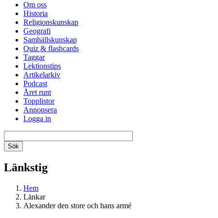
Om oss
Historia
Religionskunskap
Geografi
Samhällskunskap
Quiz & flashcards
Taggar
Lektionstips
Artikelarkiv
Podcast
Året runt
Topplistor
Annonsera
Logga in
Länkstig
Hem
Länkar
Alexander den store och hans armé