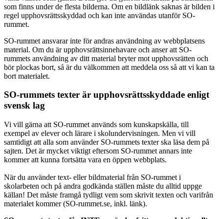
som finns under de flesta bilderna. Om en bildlänk saknas är bilden i
regel upphovsrättsskyddad och kan inte användas utanför SO-
rummet.
SO-rummet ansvarar inte för andras användning av webbplatsens
material. Om du är upphovsrättsinnehavare och anser att SO-
rummets användning av ditt material bryter mot upphovsrätten och
bör plockas bort, så är du välkommen att meddela oss så att vi kan ta
bort materialet.
SO-rummets texter är upphovsrättsskyddade enligt
svensk lag
Vi vill gärna att SO-rummet används som kunskapskälla, till
exempel av elever och lärare i skolundervisningen. Men vi vill
samtidigt att alla som använder SO-rummets texter ska läsa dem på
sajten. Det är mycket viktigt eftersom SO-rummet annars inte
kommer att kunna fortsätta vara en öppen webbplats.
När du använder text- eller bildmaterial från SO-rummet i
skolarbeten och på andra godkända ställen måste du alltid uppge
källan! Det måste framgå tydligt vem som skrivit texten och varifrån
materialet kommer (SO-rummet.se, inkl. länk).