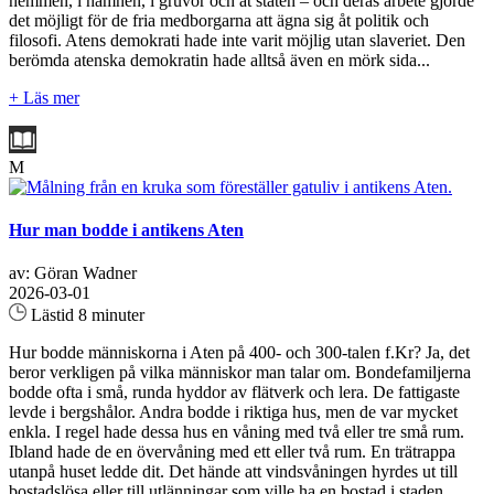
hemmen, i hamnen, i gruvor och åt staten – och deras arbete gjorde
det möjligt för de fria medborgarna att ägna sig åt politik och
filosofi. Atens demokrati hade inte varit möjlig utan slaveriet. Den
berömda atenska demokratin hade alltså även en mörk sida...
+ Läs mer
M
Hur man bodde i antikens Aten
av: Göran Wadner
2026-03-01
Lästid 8 minuter
Hur bodde människorna i Aten på 400- och 300-talen f.Kr? Ja, det
beror verkligen på vilka människor man talar om. Bondefamiljerna
bodde ofta i små, runda hyddor av flätverk och lera. De fattigaste
levde i bergshålor. Andra bodde i riktiga hus, men de var mycket
enkla. I regel hade dessa hus en våning med två eller tre små rum.
Ibland hade de en övervåning med ett eller två rum. En trätrappa
utanpå huset ledde dit. Det hände att vindsvåningen hyrdes ut till
bostadslösa eller till utlänningar som ville ha en bostad i staden...