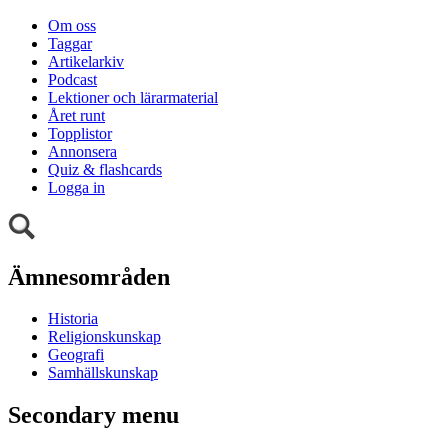
Om oss
Taggar
Artikelarkiv
Podcast
Lektioner och lärarmaterial
Året runt
Topplistor
Annonsera
Quiz & flashcards
Logga in
Ämnesområden
Historia
Religionskunskap
Geografi
Samhällskunskap
Secondary menu