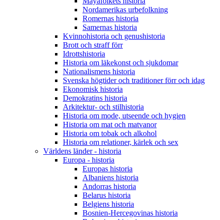
Mayafolkets historia
Nordamerikas urbefolkning
Romernas historia
Samernas historia
Kvinnohistoria och genushistoria
Brott och straff förr
Idrottshistoria
Historia om läkekonst och sjukdomar
Nationalismens historia
Svenska högtider och traditioner förr och idag
Ekonomisk historia
Demokratins historia
Arkitektur- och stilhistoria
Historia om mode, utseende och hygien
Historia om mat och matvanor
Historia om tobak och alkohol
Historia om relationer, kärlek och sex
Världens länder - historia
Europa - historia
Europas historia
Albaniens historia
Andorras historia
Belarus historia
Belgiens historia
Bosnien-Hercegovinas historia