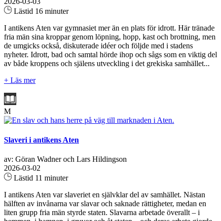
2026-03-03
Lästid 16 minuter
I antikens Aten var gymnasiet mer än en plats för idrott. Här tränade
fria män sina kroppar genom löpning, hopp, kast och brottning, men
de umgicks också, diskuterade idéer och följde med i stadens
nyheter. Idrott, bad och samtal hörde ihop och sågs som en viktig del
av både kroppens och själens utveckling i det grekiska samhället...
+ Läs mer
M
Slaveri i antikens Aten
av: Göran Wadner och Lars Hildingson
2026-03-02
Lästid 11 minuter
I antikens Aten var slaveriet en självklar del av samhället. Nästan
hälften av invånarna var slavar och saknade rättigheter, medan en
liten grupp fria män styrde staten. Slavarna arbetade överallt – i