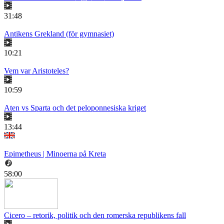
31:48
Antikens Grekland (för gymnasiet)
10:21
Vem var Aristoteles?
10:59
Aten vs Sparta och det peloponnesiska kriget
13:44
Epimetheus | Minoerna på Kreta
58:00
Cicero – retorik, politik och den romerska republikens fall