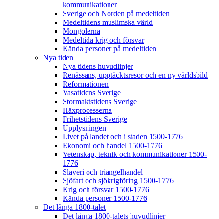
kommunikationer
Sverige och Norden på medeltiden
Medeltidens muslimska värld
Mongolerna
Medeltida krig och försvar
Kända personer på medeltiden
Nya tiden
Nya tidens huvudlinjer
Renässans, upptäcktsresor och en ny världsbild
Reformationen
Vasatidens Sverige
Stormaktstidens Sverige
Häxprocesserna
Frihetstidens Sverige
Upplysningen
Livet på landet och i staden 1500-1776
Ekonomi och handel 1500-1776
Vetenskap, teknik och kommunikationer 1500-
1776
Slaveri och triangelhandel
Sjöfart och sjökrigföring 1500-1776
Krig och försvar 1500-1776
Kända personer 1500-1776
Det långa 1800-talet
Det långa 1800-talets huvudlinjer