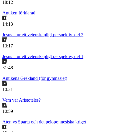
18:12
Antiken förklarad
14:13
Jesus – ur ett vetenskapligt perspektiv, del 2
13:17
Jesus – ur ett vetenskapligt perspektiv, del 1
31:48
Antikens Grekland (för gymnasiet)
10:21
Vem var Aristoteles?
10:59
Aten vs Sparta och det peloponnesiska kriget