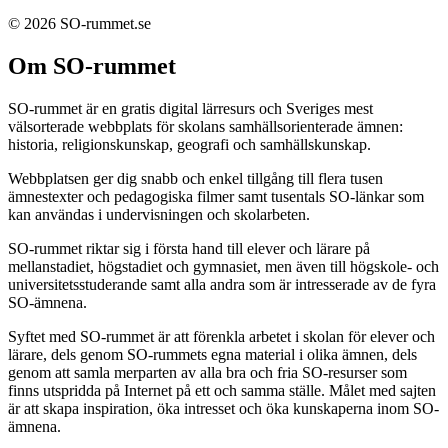
© 2026 SO-rummet.se
Om SO-rummet
SO-rummet är en gratis digital lärresurs och Sveriges mest
välsorterade webbplats för skolans samhällsorienterade ämnen:
historia, religionskunskap, geografi och samhällskunskap.
Webbplatsen ger dig snabb och enkel tillgång till flera tusen
ämnestexter och pedagogiska filmer samt tusentals SO-länkar som
kan användas i undervisningen och skolarbeten.
SO-rummet riktar sig i första hand till elever och lärare på
mellanstadiet, högstadiet och gymnasiet, men även till högskole- och
universitetsstuderande samt alla andra som är intresserade av de fyra
SO-ämnena.
Syftet med SO-rummet är att förenkla arbetet i skolan för elever och
lärare, dels genom SO-rummets egna material i olika ämnen, dels
genom att samla merparten av alla bra och fria SO-resurser som
finns utspridda på Internet på ett och samma ställe. Målet med sajten
är att skapa inspiration, öka intresset och öka kunskaperna inom SO-
ämnena.