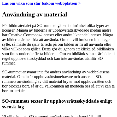
Läs om vilka som står bakom webbplatsen >
Användning av material
För bildmaterialet på SO-rummet gäller i allmänhet olika typer av
licenser. Många av bilderna är upphovsrättsskyddade medan andra
har Creative Commons-licenser eller andra liknande licenser. Några
av bilderna är helt fria att använda. Om du vill bruka en bild i eget
syfte, så måste du själv ta reda på om bilden är fri att använda eller
vilka villkor som gäller. Detta gör du genom att klicka på bildlänken
som finns under de flesta bilderna. Om en bildlänk saknas är bilden i
regel upphovsrättsskyddad och kan inte användas utanför SO-
rummet.
SO-rummet ansvarar inte för andras användning av webbplatsens
material. Om du är upphovsrättsinnehavare och anser att SO-
rummets användning av ditt material bryter mot upphovsrätten och
bör plockas bort, så är du välkommen att meddela oss så att vi kan ta
bort materialet.
SO-rummets texter är upphovsrättsskyddade enligt
svensk lag
Vi vill gärna att SO-rummet används som kunskapskälla, till