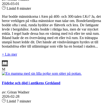
2026-03-01
Lästid 8 minuter
Hur bodde människorna i Aten på 400- och 300-talen f.Kr? Ja, det
beror verkligen på vilka människor man talar om. Bondefamiljerna
bodde ofta i små, runda hyddor av flätverk och lera. De fattigaste
levde i bergshålor. Andra bodde i riktiga hus, men de var mycket
enkla. I regel hade dessa hus en våning med två eller tre små rum.
Ibland hade de en övervåning med ett eller två rum. En trätrappa
utanpå huset ledde dit. Det hände att vindsvåningen hyrdes ut till
bostadslösa eller till utlänningar som ville ha en bostad i staden...
+ Läs mer
M
Födelse och död i antikens Grekland
av: Göran Wadner
2026-02-28
Lästid 7 minuter