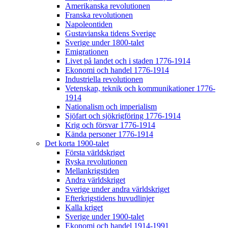
Amerikanska revolutionen
Franska revolutionen
Napoleontiden
Gustavianska tidens Sverige
Sverige under 1800-talet
Emigrationen
Livet på landet och i staden 1776-1914
Ekonomi och handel 1776-1914
Industriella revolutionen
Vetenskap, teknik och kommunikationer 1776-
1914
Nationalism och imperialism
Sjöfart och sjökrigföring 1776-1914
Krig och försvar 1776-1914
Kända personer 1776-1914
Det korta 1900-talet
Första världskriget
Ryska revolutionen
Mellankrigstiden
Andra världskriget
Sverige under andra världskriget
Efterkrigstidens huvudlinjer
Kalla kriget
Sverige under 1900-talet
Ekonomi och handel 1914-1991