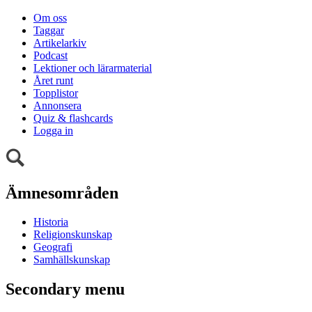
Om oss
Taggar
Artikelarkiv
Podcast
Lektioner och lärarmaterial
Året runt
Topplistor
Annonsera
Quiz & flashcards
Logga in
Ämnesområden
Historia
Religionskunskap
Geografi
Samhällskunskap
Secondary menu