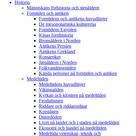
Historia
Människans förhistoria och stenåldern
Forntiden och antiken
Forntidens och antikens huvudlinjer
De mesopotamiska kulturerna
Forntidens Egypten
Kinas fornhistoria
Bronsåldern i Norden
Antikens Persien
Antikens Grekland
Romarriket
Järnåldern i Norden
Folkvandringstiden
Kända personer på forntiden och antiken
Medeltiden
Medeltidens huvudlinjer
Vikingatiden
Kyrkan och klostren på medeltiden
Feodalismen
Riddare och riddarordnar
Korstågen
Digerdöden
Livet på landet och i staden på medeltiden
Ekonomi och handel på medeltiden
Medeltida vetenskap, teknik och