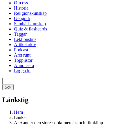
Om oss
Historia
Religionskunskap
Geografi
Samhällskunskap
Quiz & flashcards
Taggar
Lektionstips
Artikelarkiv
Podcast
Året runt
Topplistor
Annonsera
Logga in
Länkstig
Hem
Länkar
Alexander den store : dokumentär- och filmklipp