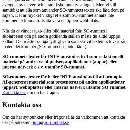
exempel av elever och lärare i skolundervisningen. Men vi vill
samtidigt att alla som använder SO-rummets texter ska läsa dem på
sajten. Det är mycket viktigt eftersom SO-rummet annars inte
kommer att kunna fortsätta vara en öppen webbplats.
När du använder text- eller bildmaterial från SO-rummet i
skolarbeten och på andra godkända ställen måste du alltid uppge
källan! Det måste framgå tydligt vem som skrivit texten och varifrån
materialet kommer (SO-rummet.se, inkl. länk).
SO-rummets texter får INTE användas fritt som redaktionellt
material på andra webbplatser, applikationer (appar) eller
interna nätverk o.s.v. utanför SO-rummet.
SO-rummets texter får heller INTE användas till att prompta
AI-genererat material som presenteras på andra applikationer
(appar), webbplatser eller interna nätverk utanför SO-rummet.
Kontakta oss
om du har frågor.
Kontakta oss
Om du har synpunkter eller frågor så är du välkommen att kontakta
oss på adressen:
info@so-rummet.se