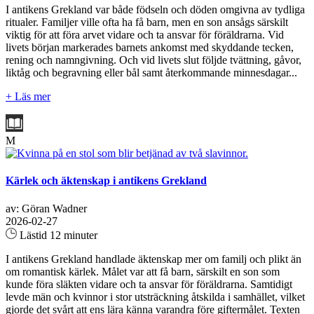
I antikens Grekland var både födseln och döden omgivna av tydliga
ritualer. Familjer ville ofta ha få barn, men en son ansågs särskilt
viktig för att föra arvet vidare och ta ansvar för föräldrarna. Vid
livets början markerades barnets ankomst med skyddande tecken,
rening och namngivning. Och vid livets slut följde tvättning, gåvor,
liktåg och begravning eller bål samt återkommande minnesdagar...
+ Läs mer
M
Kärlek och äktenskap i antikens Grekland
av: Göran Wadner
2026-02-27
Lästid 12 minuter
I antikens Grekland handlade äktenskap mer om familj och plikt än
om romantisk kärlek. Målet var att få barn, särskilt en son som
kunde föra släkten vidare och ta ansvar för föräldrarna. Samtidigt
levde män och kvinnor i stor utsträckning åtskilda i samhället, vilket
gjorde det svårt att ens lära känna varandra före giftermålet. Texten