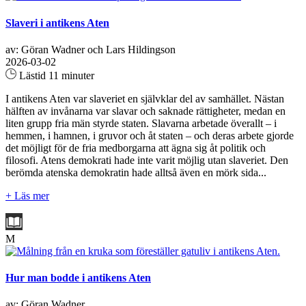
Slaveri i antikens Aten
av: Göran Wadner och Lars Hildingson
2026-03-02
Lästid 11 minuter
I antikens Aten var slaveriet en självklar del av samhället. Nästan
hälften av invånarna var slavar och saknade rättigheter, medan en
liten grupp fria män styrde staten. Slavarna arbetade överallt – i
hemmen, i hamnen, i gruvor och åt staten – och deras arbete gjorde
det möjligt för de fria medborgarna att ägna sig åt politik och
filosofi. Atens demokrati hade inte varit möjlig utan slaveriet. Den
berömda atenska demokratin hade alltså även en mörk sida...
+ Läs mer
M
Hur man bodde i antikens Aten
av: Göran Wadner