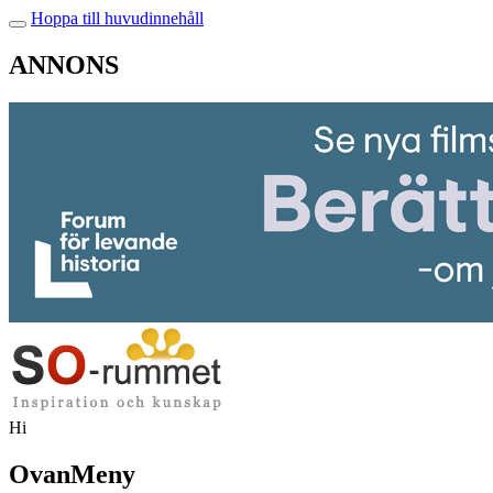
Hoppa till huvudinnehåll
ANNONS
Hi
OvanMeny