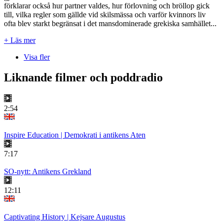
förklarar också hur partner valdes, hur förlovning och bröllop gick
till, vilka regler som gällde vid skilsmässa och varför kvinnors liv
ofta blev starkt begränsat i det mansdominerade grekiska samhället...
+ Läs mer
Visa fler
Liknande filmer och poddradio
2:54
Inspire Education | Demokrati i antikens Aten
7:17
SO-nytt: Antikens Grekland
12:11
Captivating History | Kejsare Augustus