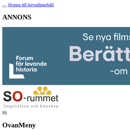
Hoppa till huvudinnehåll
ANNONS
Hi
OvanMeny