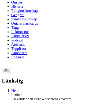
Om oss
Historia
Religionskunskap
Geografi
Samhällskunskap
Quiz & flashcards
Taggar
Lektionstips
Artikelarkiv
Podcast
Året runt
Topplistor
Annonsera
Logga in
Länkstig
Hem
Länkar
Alexander den store – orientens erövrare