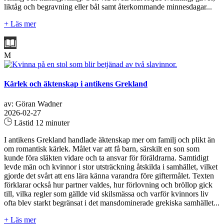
liktåg och begravning eller bål samt återkommande minnesdagar...
+ Läs mer
M
Kärlek och äktenskap i antikens Grekland
av: Göran Wadner
2026-02-27
Lästid 12 minuter
I antikens Grekland handlade äktenskap mer om familj och plikt än
om romantisk kärlek. Målet var att få barn, särskilt en son som
kunde föra släkten vidare och ta ansvar för föräldrarna. Samtidigt
levde män och kvinnor i stor utsträckning åtskilda i samhället, vilket
gjorde det svårt att ens lära känna varandra före giftermålet. Texten
förklarar också hur partner valdes, hur förlovning och bröllop gick
till, vilka regler som gällde vid skilsmässa och varför kvinnors liv
ofta blev starkt begränsat i det mansdominerade grekiska samhället...
+ Läs mer