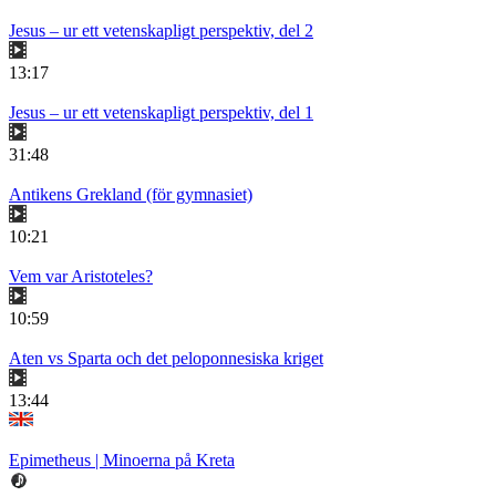
Jesus – ur ett vetenskapligt perspektiv, del 2
13:17
Jesus – ur ett vetenskapligt perspektiv, del 1
31:48
Antikens Grekland (för gymnasiet)
10:21
Vem var Aristoteles?
10:59
Aten vs Sparta och det peloponnesiska kriget
13:44
Epimetheus | Minoerna på Kreta