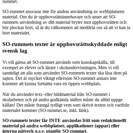
rummet.
SO-rummet ansvarar inte för andras användning av webbplatsens
material. Om du är upphovsrättsinnehavare och anser att SO-
rummets användning av ditt material bryter mot upphovsrätten och
bör plockas bort, så är du välkommen att meddela oss så att vi kan ta
bort materialet.
SO-rummets texter är upphovsrättsskyddade enligt
svensk lag
Vi vill gärna att SO-rummet används som kunskapskälla, till
exempel av elever och lärare i skolundervisningen. Men vi vill
samtidigt att alla som använder SO-rummets texter ska läsa dem på
sajten. Det är mycket viktigt eftersom SO-rummet annars inte
kommer att kunna fortsätta vara en öppen webbplats.
När du använder text- eller bildmaterial från SO-rummet i
skolarbeten och på andra godkända ställen måste du alltid uppge
källan! Det måste framgå tydligt vem som skrivit texten och varifrån
materialet kommer (SO-rummet.se, inkl. länk).
SO-rummets texter får INTE användas fritt som redaktionellt
material på andra webbplatser, applikationer (appar) eller
interna nätverk o.s.v. utanför SO-rummet.