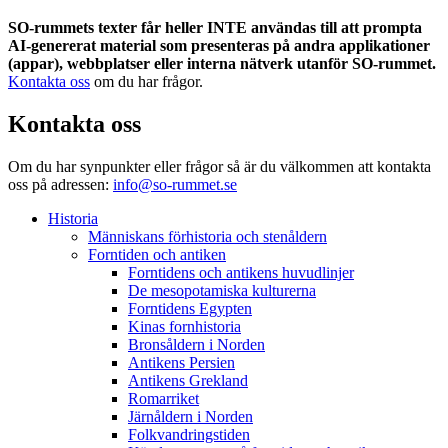
SO-rummets texter får heller INTE användas till att prompta
AI-genererat material som presenteras på andra applikationer
(appar), webbplatser eller interna nätverk utanför SO-rummet.
Kontakta oss
om du har frågor.
Kontakta oss
Om du har synpunkter eller frågor så är du välkommen att kontakta
oss på adressen:
info@so-rummet.se
Historia
Människans förhistoria och stenåldern
Forntiden och antiken
Forntidens och antikens huvudlinjer
De mesopotamiska kulturerna
Forntidens Egypten
Kinas fornhistoria
Bronsåldern i Norden
Antikens Persien
Antikens Grekland
Romarriket
Järnåldern i Norden
Folkvandringstiden