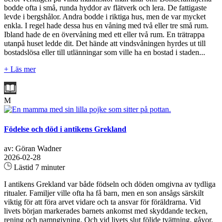
bodde ofta i små, runda hyddor av flätverk och lera. De fattigaste
levde i bergshålor. Andra bodde i riktiga hus, men de var mycket
enkla. I regel hade dessa hus en våning med två eller tre små rum.
Ibland hade de en övervåning med ett eller två rum. En trätrappa
utanpå huset ledde dit. Det hände att vindsvåningen hyrdes ut till
bostadslösa eller till utlänningar som ville ha en bostad i staden...
+ Läs mer
M
Födelse och död i antikens Grekland
av: Göran Wadner
2026-02-28
Lästid 7 minuter
I antikens Grekland var både födseln och döden omgivna av tydliga
ritualer. Familjer ville ofta ha få barn, men en son ansågs särskilt
viktig för att föra arvet vidare och ta ansvar för föräldrarna. Vid
livets början markerades barnets ankomst med skyddande tecken,
rening och namngivning. Och vid livets slut följde tvättning, gåvor,