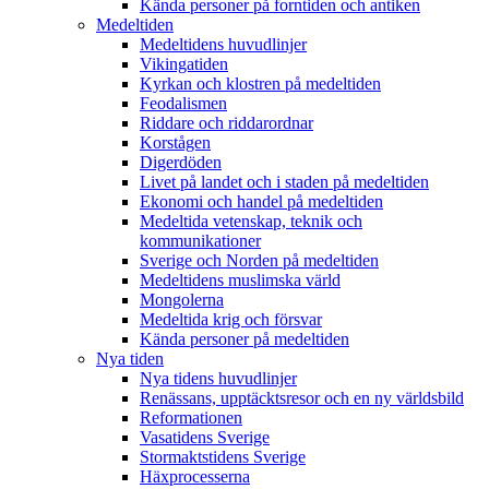
Kända personer på forntiden och antiken
Medeltiden
Medeltidens huvudlinjer
Vikingatiden
Kyrkan och klostren på medeltiden
Feodalismen
Riddare och riddarordnar
Korstågen
Digerdöden
Livet på landet och i staden på medeltiden
Ekonomi och handel på medeltiden
Medeltida vetenskap, teknik och
kommunikationer
Sverige och Norden på medeltiden
Medeltidens muslimska värld
Mongolerna
Medeltida krig och försvar
Kända personer på medeltiden
Nya tiden
Nya tidens huvudlinjer
Renässans, upptäcktsresor och en ny världsbild
Reformationen
Vasatidens Sverige
Stormaktstidens Sverige
Häxprocesserna