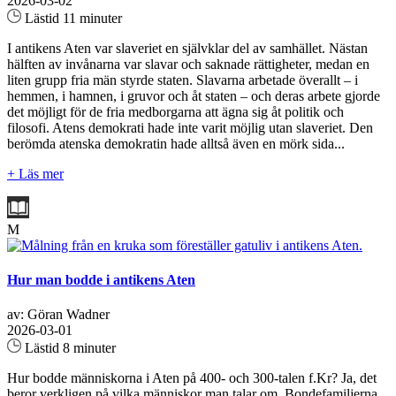
2026-03-02
Lästid 11 minuter
I antikens Aten var slaveriet en självklar del av samhället. Nästan
hälften av invånarna var slavar och saknade rättigheter, medan en
liten grupp fria män styrde staten. Slavarna arbetade överallt – i
hemmen, i hamnen, i gruvor och åt staten – och deras arbete gjorde
det möjligt för de fria medborgarna att ägna sig åt politik och
filosofi. Atens demokrati hade inte varit möjlig utan slaveriet. Den
berömda atenska demokratin hade alltså även en mörk sida...
+ Läs mer
M
Hur man bodde i antikens Aten
av: Göran Wadner
2026-03-01
Lästid 8 minuter
Hur bodde människorna i Aten på 400- och 300-talen f.Kr? Ja, det
beror verkligen på vilka människor man talar om. Bondefamiljerna