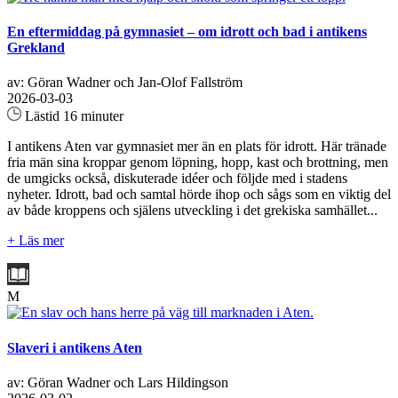
En eftermiddag på gymnasiet – om idrott och bad i antikens
Grekland
av: Göran Wadner och Jan-Olof Fallström
2026-03-03
Lästid 16 minuter
I antikens Aten var gymnasiet mer än en plats för idrott. Här tränade
fria män sina kroppar genom löpning, hopp, kast och brottning, men
de umgicks också, diskuterade idéer och följde med i stadens
nyheter. Idrott, bad och samtal hörde ihop och sågs som en viktig del
av både kroppens och själens utveckling i det grekiska samhället...
+ Läs mer
M
Slaveri i antikens Aten
av: Göran Wadner och Lars Hildingson