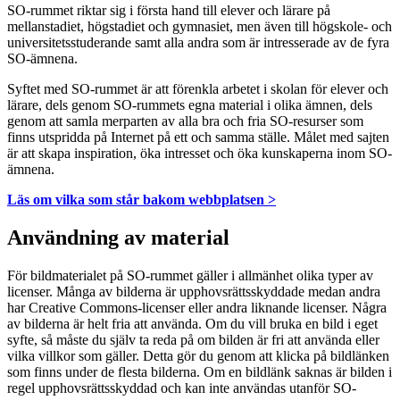
SO-rummet riktar sig i första hand till elever och lärare på
mellanstadiet, högstadiet och gymnasiet, men även till högskole- och
universitetsstuderande samt alla andra som är intresserade av de fyra
SO-ämnena.
Syftet med SO-rummet är att förenkla arbetet i skolan för elever och
lärare, dels genom SO-rummets egna material i olika ämnen, dels
genom att samla merparten av alla bra och fria SO-resurser som
finns utspridda på Internet på ett och samma ställe. Målet med sajten
är att skapa inspiration, öka intresset och öka kunskaperna inom SO-
ämnena.
Läs om vilka som står bakom webbplatsen >
Användning av material
För bildmaterialet på SO-rummet gäller i allmänhet olika typer av
licenser. Många av bilderna är upphovsrättsskyddade medan andra
har Creative Commons-licenser eller andra liknande licenser. Några
av bilderna är helt fria att använda. Om du vill bruka en bild i eget
syfte, så måste du själv ta reda på om bilden är fri att använda eller
vilka villkor som gäller. Detta gör du genom att klicka på bildlänken
som finns under de flesta bilderna. Om en bildlänk saknas är bilden i
regel upphovsrättsskyddad och kan inte användas utanför SO-