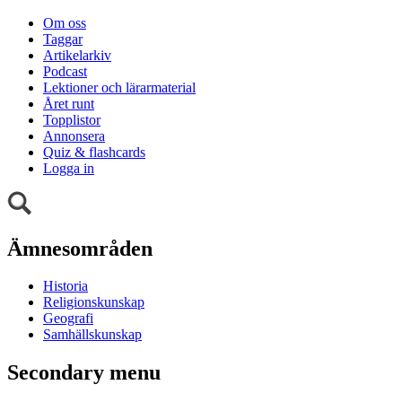
Om oss
Taggar
Artikelarkiv
Podcast
Lektioner och lärarmaterial
Året runt
Topplistor
Annonsera
Quiz & flashcards
Logga in
Ämnesområden
Historia
Religionskunskap
Geografi
Samhällskunskap
Secondary menu