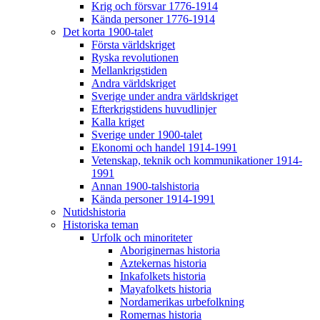
Krig och försvar 1776-1914
Kända personer 1776-1914
Det korta 1900-talet
Första världskriget
Ryska revolutionen
Mellankrigstiden
Andra världskriget
Sverige under andra världskriget
Efterkrigstidens huvudlinjer
Kalla kriget
Sverige under 1900-talet
Ekonomi och handel 1914-1991
Vetenskap, teknik och kommunikationer 1914-
1991
Annan 1900-talshistoria
Kända personer 1914-1991
Nutidshistoria
Historiska teman
Urfolk och minoriteter
Aboriginernas historia
Aztekernas historia
Inkafolkets historia
Mayafolkets historia
Nordamerikas urbefolkning
Romernas historia