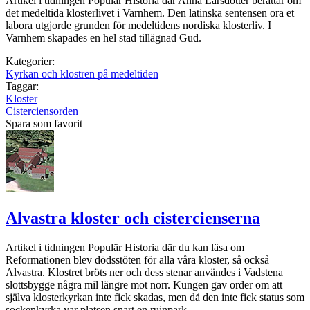
Artikel i tidningen Populär Historia där Anna Larsdotter berättar om
det medeltida klosterlivet i Varnhem. Den latinska sentensen ora et
labora utgjorde grunden för medeltidens nordiska klosterliv. I
Varnhem skapades en hel stad tillägnad Gud.
Kategorier:
Kyrkan och klostren på medeltiden
Taggar:
Kloster
Cisterciensorden
Spara som favorit
Alvastra kloster och cistercienserna
Artikel i tidningen Populär Historia där du kan läsa om
Reformationen blev dödsstöten för alla våra kloster, så också
Alvastra. Klostret bröts ner och dess stenar användes i Vadstena
slottsbygge några mil längre mot norr. Kungen gav order om att
själva klosterkyrkan inte fick skadas, men då den inte fick status som
sockenkyrka var platsen snart en ruinpark...