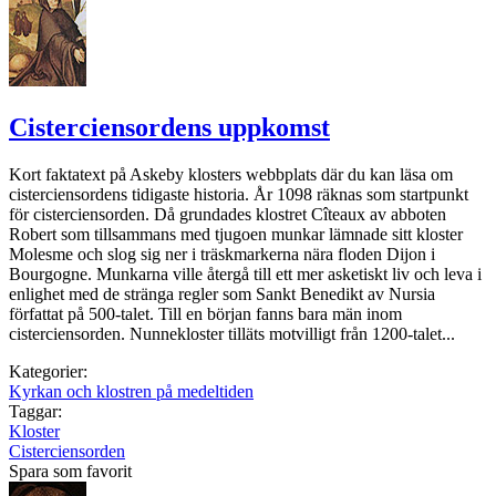
Cisterciensordens uppkomst
Kort faktatext på Askeby klosters webbplats där du kan läsa om
cisterciensordens tidigaste historia. År 1098 räknas som startpunkt
för cisterciensorden. Då grundades klostret Cîteaux av abboten
Robert som tillsammans med tjugoen munkar lämnade sitt kloster
Molesme och slog sig ner i träskmarkerna nära floden Dijon i
Bourgogne. Munkarna ville återgå till ett mer asketiskt liv och leva i
enlighet med de stränga regler som Sankt Benedikt av Nursia
författat på 500-talet. Till en början fanns bara män inom
cisterciensorden. Nunnekloster tilläts motvilligt från 1200-talet...
Kategorier:
Kyrkan och klostren på medeltiden
Taggar:
Kloster
Cisterciensorden
Spara som favorit