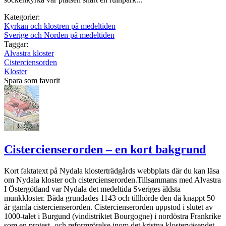
Kategorier:
Kyrkan och klostren på medeltiden
Sverige och Norden på medeltiden
Taggar:
Alvastra kloster
Cisterciensorden
Kloster
Spara som favorit
Cistercienserorden – en kort bakgrund
Kort faktatext på Nydala klosterträdgårds webbplats där du kan läsa
om Nydala kloster och cistercienserorden.Tillsammans med Alvastra
I Östergötland var Nydala det medeltida Sveriges äldsta
munkkloster. Båda grundades 1143 och tillhörde den då knappt 50
år gamla cistercienserorden. Cistercienserorden uppstod i slutet av
1000-talet i Burgund (vindistriktet Bourgogne) i nordöstra Frankrike
som en protest- och reformrörelse inom det kristna klosterväsendet.