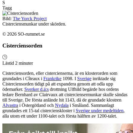
S
Tagg
Bild:
The Yorck Project
Cisterciensmunkar under skörden.
© 2026 SO-rummet.se
Cisterciensorden
Lästid 2 minuter
Cisterciensorden, eller cistercienserna, är en klosterorden som
grundades i Cîteaux i
Frankrike
1098. I
Sverige
inriktade sig
Cisterciensorden tidigt på att expandera genom att odla upp
ödemarker.
Sverker d.ä:s
drottning Ulfhild begärde hos ordens
ledare Bernhard av Clairvaux att cisterciensermunkar skulle sändas
till Sverige. De första anlände hit 1143, då de grundade klostren
Alvastra
i Östergötland och
Nydala
i Småland. Sammanlagt
grundades ett 15-tal cistercienskloster i
Sverige under medeltiden
,
alla utom ett under 1100-talet och första hälften av 1200-talet.