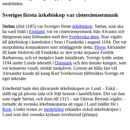
medeltiden.
Sveriges första ärkebiskop var cisterciensermunk
Stefan
(död 1185) var Sveriges förste
ärkebiskop
. Stefan, som ska
ha varit född i
England
, var en cisterciensermunk från Alvastra och
därigenom nära förbunden med den
Sverkerska ätten
. Han vigdes
till ärkebiskop i katedralen i Sens i Frankrike i augusti 1164. Det var
storpolitiska konjunkturer som möjliggjorde detta.
Påven
Alexander
III hade fördrivits till Frankrike av den tyske kejsaren Fredrik
Barbarossa, och en motpåve hade installerats. Sverige lydde sedan
1104 under Lunds ärkestift i
Danmark
och den danske kungen, som
var kejsarens vasall, stödde motpåven. Genom att hålla fast vid
Alexander kunde då kung Karl Sverkersson tillförsäkra Sverige ett
eget ärkesäte.
Emellertid hade den dåvarande ärkebiskopen av Lund – Eskil –
ställt sig på påvens sida och följt honom i landsflykten. Det var han
som vigde Stefan, och fram till 1315 – när Olavus Beronis vigdes –
fortsatte de svenska ärkebiskoparna att vigas i Lund istället för i
Rom
. Under resten av
medeltiden
erkändes också ärkebiskopen i
Lund som den svenska kyrkans överhuvud (primas).