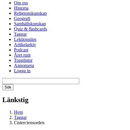
Om oss
Historia
Religionskunskap
Geografi
Samhällskunskap
Quiz & flashcards
Taggar
Lektionstips
Artikelarkiv
Podcast
Året runt
Topplistor
Annonsera
Logga in
Länkstig
Hem
Taggar
Cisterciensorden