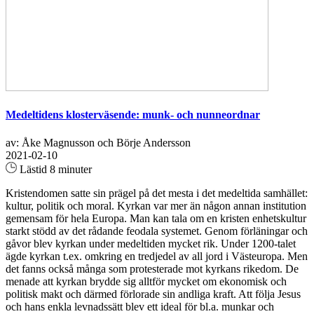
Medeltidens klosterväsende: munk- och nunneordnar
av: Åke Magnusson och Börje Andersson
2021-02-10
Lästid 8 minuter
Kristendomen satte sin prägel på det mesta i det medeltida samhället:
kultur, politik och moral. Kyrkan var mer än någon annan institution
gemensam för hela Europa. Man kan tala om en kristen enhetskultur
starkt stödd av det rådande feodala systemet. Genom förläningar och
gåvor blev kyrkan under medeltiden mycket rik. Under 1200-talet
ägde kyrkan t.ex. omkring en tredjedel av all jord i Västeuropa. Men
det fanns också många som protesterade mot kyrkans rikedom. De
menade att kyrkan brydde sig alltför mycket om ekonomisk och
politisk makt och därmed förlorade sin andliga kraft. Att följa Jesus
och hans enkla levnadssätt blev ett ideal för bl.a. munkar och