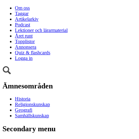
Om oss
Taggar
Artikelarkiv
Podcast
Lektioner och lärarmaterial
Året runt
Topplistor
Annonsera
Quiz & flashcards
Logga in
Ämnesområden
Historia
Religionskunskap
Geografi
Samhällskunskap
Secondary menu