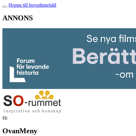
Hoppa till huvudinnehåll
ANNONS
Hi
OvanMeny