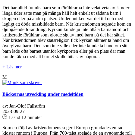
Det har alltid funnits barn som föräldrarna inte velat veta av. Under
långa tider satte man på många håll helt enkelt ut sådana barn i
skogen eller på andra platser. Under antiken var det till och med
lagligt att döda missbildade barn. När kristendomen segrade kom en
djupgående förändring. Kyrkan kunde ju inte tillåta barnamord och
kritiserade föräldrar som gjorde sig av med barn på det här sättet.
När kristendomen blev statsreligion fick kyrkan alltmer ta hand om
övergivna barn. Den som inte ville eller inte kunde ta hand om sitt
barn lade ofta barnet utanför kyrkporten eller på en plats där man
kunde räkna med att barnet skulle hittas av någon...
+ Läs mer
M
Böckernas utveckling under medeltiden
av: Jan-Olof Fallström
2023-09-27
Lästid 12 minuter
Som en följd av kristendomens seger i Europa grundades en rad
kloster runtom i Europa. Från 700-talet spelade de en avgörande roll