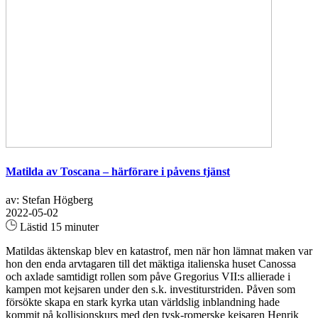
Matilda av Toscana – härförare i påvens tjänst
av: Stefan Högberg
2022-05-02
Lästid 15 minuter
Matildas äktenskap blev en katastrof, men när hon lämnat maken var
hon den enda arvtagaren till det mäktiga italienska huset Canossa
och axlade samtidigt rollen som påve Gregorius VII:s allierade i
kampen mot kejsaren under den s.k. investiturstriden. Påven som
försökte skapa en stark kyrka utan världslig inblandning hade
kommit på kollisionskurs med den tysk-romerske kejsaren Henrik