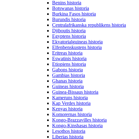
Benins historia
Botswanas historia
Burkina Fasos historia
Burundis historia
Centralafrikanska republikens historia
Djiboutis historia
Egyptens historia
Ekvatorialguineas historia
Elfenbenskustens historia
Eritreas historia
Eswatinis historia
Etiopiens historia
Gabons historia
Gambias historia
Ghanas historia
Guineas historia
Guinea-Bissaus historia
Kameruns historia
Kap Verdes historia
Kenyas historia
Komorernas historia
Kongo-Brazzavilles historia
Kongo-Kinshasas historia
Lesothos historia
Liberias historia