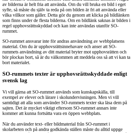
av bilderna är helt fria att använda. Om du vill bruka en bild i eget
syfte, så måste du själv ta reda på om bilden är fri att använda eller
vilka villkor som gäller. Detta gör du genom att klicka på bildlänken
som finns under de flesta bilderna. Om en bildlänk saknas är bilden i
regel upphovsrättsskyddad och kan inte användas utanför SO-
rummet.
SO-rummet ansvarar inte för andras användning av webbplatsens
material. Om du är upphovsrättsinnehavare och anser att SO-
rummets användning av ditt material bryter mot upphovsrätten och
bör plockas bort, så är du välkommen att meddela oss så att vi kan ta
bort materialet.
SO-rummets texter är upphovsrättsskyddade enligt
svensk lag
Vi vill gärna att SO-rummet används som kunskapskälla, till
exempel av elever och lärare i skolundervisningen. Men vi vill
samtidigt att alla som använder SO-rummets texter ska läsa dem på
sajten. Det är mycket viktigt eftersom SO-rummet annars inte
kommer att kunna fortsätta vara en öppen webbplats.
När du använder text- eller bildmaterial från SO-rummet i
skolarbeten och på andra godkända ställen måste du alltid uppge