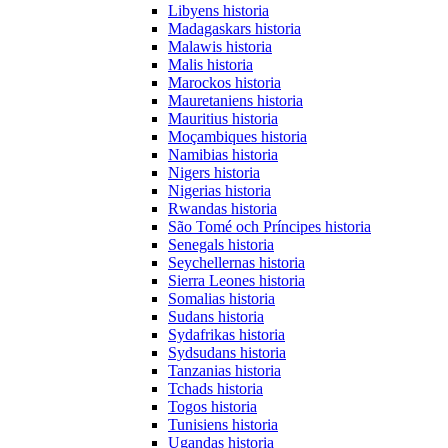
Libyens historia
Madagaskars historia
Malawis historia
Malis historia
Marockos historia
Mauretaniens historia
Mauritius historia
Moçambiques historia
Namibias historia
Nigers historia
Nigerias historia
Rwandas historia
São Tomé och Príncipes historia
Senegals historia
Seychellernas historia
Sierra Leones historia
Somalias historia
Sudans historia
Sydafrikas historia
Sydsudans historia
Tanzanias historia
Tchads historia
Togos historia
Tunisiens historia
Ugandas historia