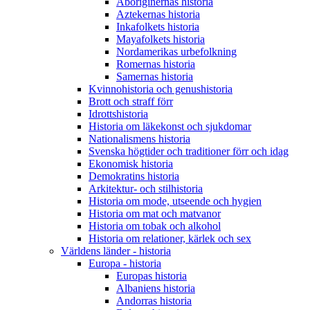
Aboriginernas historia
Aztekernas historia
Inkafolkets historia
Mayafolkets historia
Nordamerikas urbefolkning
Romernas historia
Samernas historia
Kvinnohistoria och genushistoria
Brott och straff förr
Idrottshistoria
Historia om läkekonst och sjukdomar
Nationalismens historia
Svenska högtider och traditioner förr och idag
Ekonomisk historia
Demokratins historia
Arkitektur- och stilhistoria
Historia om mode, utseende och hygien
Historia om mat och matvanor
Historia om tobak och alkohol
Historia om relationer, kärlek och sex
Världens länder - historia
Europa - historia
Europas historia
Albaniens historia
Andorras historia