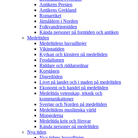
Antikens Persien
Antikens Grekland
Romarriket
Järnåldern i Norden
Folkvandringstiden
Kända personer på forntiden och antiken
Medeltiden
Medeltidens huvudlinjer
Vikingatiden
Kyrkan och klostren på medeltiden
Feodalismen
Riddare och riddarordnar
Korstågen
Digerdöden
Livet på landet och i staden på medeltiden
Ekonomi och handel på medeltiden
Medeltida vetenskap, teknik och
kommunikationer
Sverige och Norden på medeltiden
Medeltidens muslimska värld
Mongolerna
Medeltida krig och försvar
Kända personer på medeltiden
Nya tiden
Nya tidens huvudlinjer