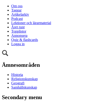
Om oss
Taggar
Artikelarkiv
Podcast
Lektioner och lärarmaterial
Året runt
Topplistor
Annonsera
Quiz & flashcards
Logga in
Ämnesområden
Historia
Religionskunskap
Geografi
Samhällskunskap
Secondary menu