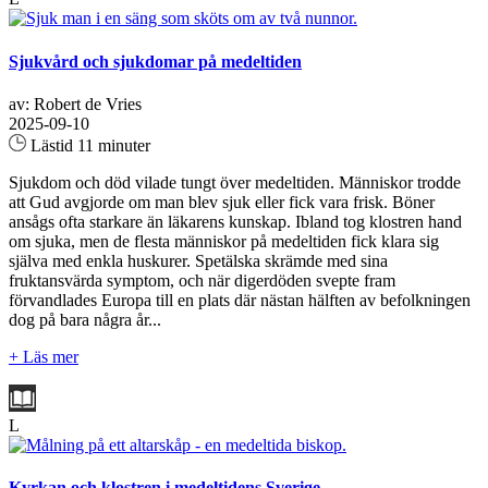
Sjukvård och sjukdomar på medeltiden
av: Robert de Vries
2025-09-10
Lästid 11 minuter
Sjukdom och död vilade tungt över medeltiden. Människor trodde
att Gud avgjorde om man blev sjuk eller fick vara frisk. Böner
ansågs ofta starkare än läkarens kunskap. Ibland tog klostren hand
om sjuka, men de flesta människor på medeltiden fick klara sig
själva med enkla huskurer. Spetälska skrämde med sina
fruktansvärda symptom, och när digerdöden svepte fram
förvandlades Europa till en plats där nästan hälften av befolkningen
dog på bara några år...
+ Läs mer
L
Kyrkan och klostren i medeltidens Sverige