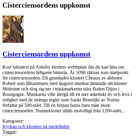
Cisterciensordens uppkomst
Cisterciensordens uppkomst
Kort faktatext på Askeby klosters webbplats där du kan läsa om
cisterciensordens tidigaste historia. År 1098 räknas som startpunkt
för cisterciensorden. Då grundades klostret Cîteaux av abboten
Robert som tillsammans med tjugoen munkar lämnade sitt kloster
Molesme och slog sig ner i träskmarkerna nära floden Dijon i
Bourgogne. Munkarna ville återgå till ett mer asketiskt liv och leva i
enlighet med de stränga regler som Sankt Benedikt av Nursia
författat på 500-talet. Till en början fanns bara män inom
cisterciensorden. Nunnekloster tilläts motvilligt från 1200-talet...
Kategorier:
Kyrkan och klostren på medeltiden
Taggar: