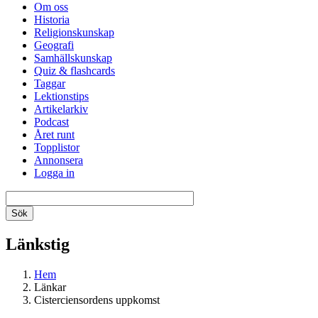
Om oss
Historia
Religionskunskap
Geografi
Samhällskunskap
Quiz & flashcards
Taggar
Lektionstips
Artikelarkiv
Podcast
Året runt
Topplistor
Annonsera
Logga in
Länkstig
Hem
Länkar
Cisterciensordens uppkomst