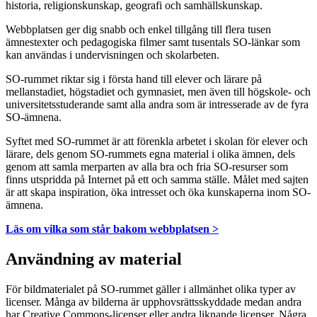
historia, religionskunskap, geografi och samhällskunskap.
Webbplatsen ger dig snabb och enkel tillgång till flera tusen
ämnestexter och pedagogiska filmer samt tusentals SO-länkar som
kan användas i undervisningen och skolarbeten.
SO-rummet riktar sig i första hand till elever och lärare på
mellanstadiet, högstadiet och gymnasiet, men även till högskole- och
universitetsstuderande samt alla andra som är intresserade av de fyra
SO-ämnena.
Syftet med SO-rummet är att förenkla arbetet i skolan för elever och
lärare, dels genom SO-rummets egna material i olika ämnen, dels
genom att samla merparten av alla bra och fria SO-resurser som
finns utspridda på Internet på ett och samma ställe. Målet med sajten
är att skapa inspiration, öka intresset och öka kunskaperna inom SO-
ämnena.
Läs om vilka som står bakom webbplatsen >
Användning av material
För bildmaterialet på SO-rummet gäller i allmänhet olika typer av
licenser. Många av bilderna är upphovsrättsskyddade medan andra
har Creative Commons-licenser eller andra liknande licenser. Några