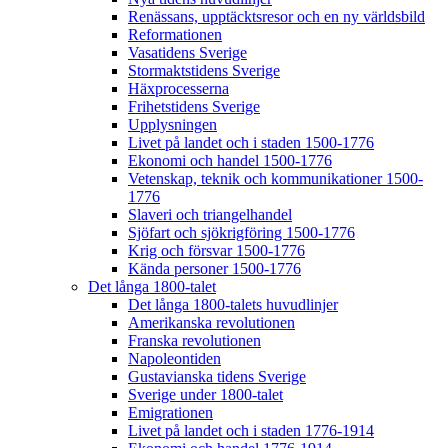
Renässans, upptäcktsresor och en ny världsbild
Reformationen
Vasatidens Sverige
Stormaktstidens Sverige
Häxprocesserna
Frihetstidens Sverige
Upplysningen
Livet på landet och i staden 1500-1776
Ekonomi och handel 1500-1776
Vetenskap, teknik och kommunikationer 1500-
1776
Slaveri och triangelhandel
Sjöfart och sjökrigföring 1500-1776
Krig och försvar 1500-1776
Kända personer 1500-1776
Det långa 1800-talet
Det långa 1800-talets huvudlinjer
Amerikanska revolutionen
Franska revolutionen
Napoleontiden
Gustavianska tidens Sverige
Sverige under 1800-talet
Emigrationen
Livet på landet och i staden 1776-1914