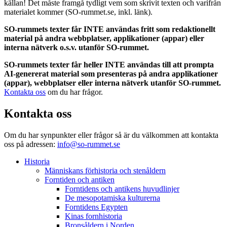
källan! Det måste framgå tydligt vem som skrivit texten och varifrån
materialet kommer (SO-rummet.se, inkl. länk).
SO-rummets texter får INTE användas fritt som redaktionellt
material på andra webbplatser, applikationer (appar) eller
interna nätverk o.s.v. utanför SO-rummet.
SO-rummets texter får heller INTE användas till att prompta
AI-genererat material som presenteras på andra applikationer
(appar), webbplatser eller interna nätverk utanför SO-rummet.
Kontakta oss
om du har frågor.
Kontakta oss
Om du har synpunkter eller frågor så är du välkommen att kontakta
oss på adressen:
info@so-rummet.se
Historia
Människans förhistoria och stenåldern
Forntiden och antiken
Forntidens och antikens huvudlinjer
De mesopotamiska kulturerna
Forntidens Egypten
Kinas fornhistoria
Bronsåldern i Norden