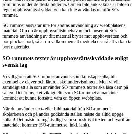
som finns under de flesta bilderna. Om en bildlänk saknas är bilden i
regel upphovsrättsskyddad och kan inte användas utanför SO-
rummet.
SO-rummet ansvarar inte för andras användning av webbplatsens
material. Om du är upphovsrättsinnehavare och anser att SO-
rummets användning av ditt material bryter mot upphovsrätten och
bör plockas bort, så är du välkommen att meddela oss så att vi kan ta
bort materialet.
SO-rummets texter är upphovsrättsskyddade enligt
svensk lag
Vi vill gärna att SO-rummet används som kunskapskälla, till
exempel av elever och lärare i skolundervisningen. Men vi vill
samtidigt att alla som använder SO-rummets texter ska läsa dem på
sajten. Det är mycket viktigt eftersom SO-rummet annars inte
kommer att kunna fortsätta vara en öppen webbplats.
När du använder text- eller bildmaterial från SO-rummet i
skolarbeten och på andra godkända ställen måste du alltid uppge
källan! Det måste framgå tydligt vem som skrivit texten och varifrån
materialet kommer (SO-rummet.se, inkl. länk).