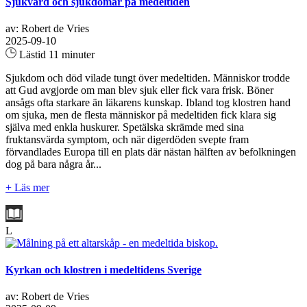
Sjukvård och sjukdomar på medeltiden
av: Robert de Vries
2025-09-10
Lästid 11 minuter
Sjukdom och död vilade tungt över medeltiden. Människor trodde
att Gud avgjorde om man blev sjuk eller fick vara frisk. Böner
ansågs ofta starkare än läkarens kunskap. Ibland tog klostren hand
om sjuka, men de flesta människor på medeltiden fick klara sig
själva med enkla huskurer. Spetälska skrämde med sina
fruktansvärda symptom, och när digerdöden svepte fram
förvandlades Europa till en plats där nästan hälften av befolkningen
dog på bara några år...
+ Läs mer
L
Kyrkan och klostren i medeltidens Sverige
av: Robert de Vries