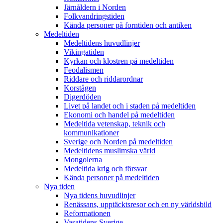
Järnåldern i Norden
Folkvandringstiden
Kända personer på forntiden och antiken
Medeltiden
Medeltidens huvudlinjer
Vikingatiden
Kyrkan och klostren på medeltiden
Feodalismen
Riddare och riddarordnar
Korstågen
Digerdöden
Livet på landet och i staden på medeltiden
Ekonomi och handel på medeltiden
Medeltida vetenskap, teknik och
kommunikationer
Sverige och Norden på medeltiden
Medeltidens muslimska värld
Mongolerna
Medeltida krig och försvar
Kända personer på medeltiden
Nya tiden
Nya tidens huvudlinjer
Renässans, upptäcktsresor och en ny världsbild
Reformationen
Vasatidens Sverige