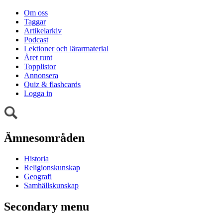
Om oss
Taggar
Artikelarkiv
Podcast
Lektioner och lärarmaterial
Året runt
Topplistor
Annonsera
Quiz & flashcards
Logga in
Ämnesområden
Historia
Religionskunskap
Geografi
Samhällskunskap
Secondary menu