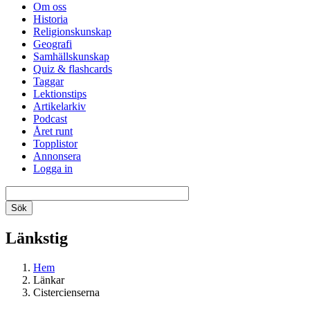
Om oss
Historia
Religionskunskap
Geografi
Samhällskunskap
Quiz & flashcards
Taggar
Lektionstips
Artikelarkiv
Podcast
Året runt
Topplistor
Annonsera
Logga in
Länkstig
Hem
Länkar
Cistercienserna