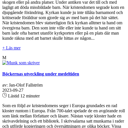
skogen eller på andra platser. Under antiken var det till och med
lagligt att döda missbildade barn. När kristendomen segrade kom en
djupgående förändring. Kyrkan kunde ju inte tillåta barnamord och
kritiserade föräldrar som gjorde sig av med barn på det här sättet.
När kristendomen blev statsreligion fick kyrkan alltmer ta hand om
övergivna barn. Den som inte ville eller inte kunde ta hand om sitt
barn lade ofta barnet utanför kyrkporten eller på en plats där man
kunde räkna med att barnet skulle hittas av någon...
+ Läs mer
M
Böckernas utveckling under medeltiden
av: Jan-Olof Fallström
2023-09-27
Lästid 12 minuter
Som en följd av kristendomens seger i Europa grundades en rad
kloster runtom i Europa. Från 700-talet spelade de en avgörande roll
som länk mellan författare och läsare. Nästan varje kloster hade en
skrivavdelning och ett bibliotek. I skrivsalarna satt munkarna i rader
och utförde kopieringen och översättningen av olika böcker. Vissa