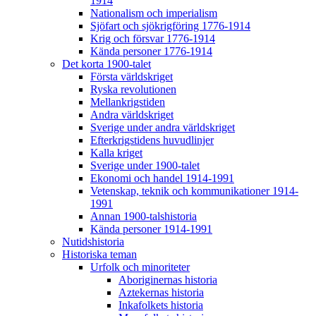
1914
Nationalism och imperialism
Sjöfart och sjökrigföring 1776-1914
Krig och försvar 1776-1914
Kända personer 1776-1914
Det korta 1900-talet
Första världskriget
Ryska revolutionen
Mellankrigstiden
Andra världskriget
Sverige under andra världskriget
Efterkrigstidens huvudlinjer
Kalla kriget
Sverige under 1900-talet
Ekonomi och handel 1914-1991
Vetenskap, teknik och kommunikationer 1914-
1991
Annan 1900-talshistoria
Kända personer 1914-1991
Nutidshistoria
Historiska teman
Urfolk och minoriteter
Aboriginernas historia
Aztekernas historia
Inkafolkets historia