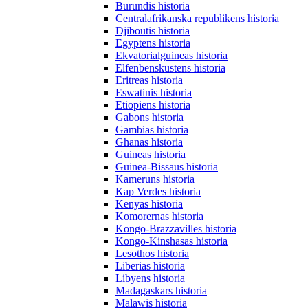
Burundis historia
Centralafrikanska republikens historia
Djiboutis historia
Egyptens historia
Ekvatorialguineas historia
Elfenbenskustens historia
Eritreas historia
Eswatinis historia
Etiopiens historia
Gabons historia
Gambias historia
Ghanas historia
Guineas historia
Guinea-Bissaus historia
Kameruns historia
Kap Verdes historia
Kenyas historia
Komorernas historia
Kongo-Brazzavilles historia
Kongo-Kinshasas historia
Lesothos historia
Liberias historia
Libyens historia
Madagaskars historia
Malawis historia