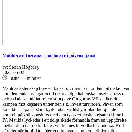
Matilda av Toscana – härförare i påvens tjänst
av: Stefan Högberg
2022-05-02
Lästid 15 minuter
Matildas äktenskap blev en katastrof, men när hon lämnat maken var
hon den enda arvtagaren till det mäktiga italienska huset Canossa
och axlade samtidigt rollen som påve Gregorius VII:s allierade i
kampen mot kejsaren under den s.k. investiturstriden. Påven som
försökte skapa en stark kyrka utan världslig inblandning hade
kommit på kollisionskurs med den tysk-romerske kejsaren Henrik
IV. Matilda lyckades i ett tidigt skede förhandla fram en uppgörelse
mellan dem när de träffades vid hennes huvudfäste Canossa. Kort
därefter när konflikten återigen trappades upp och diplomatin