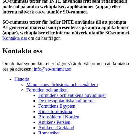
SO-rummets texter får INTE användas fritt som redaktionellt
material på andra webbplatser, applikationer (appar) eller
interna nätverk o.s.v. utanför SO-rummet.
SO-rummets texter får heller INTE användas till att prompta
AI-genererat material som presenteras på andra applikationer
(appar), webbplatser eller interna nätverk utanför SO-rummet.
Kontakta oss
om du har frågor.
Kontakta oss
Om du har synpunkter eller frågor så är du välkommen att kontakta
oss på adressen:
info@so-rummet.se
Historia
Människans förhistoria och stenåldern
Forntiden och antiken
Forntidens och antikens huvudlinjer
De mesopotamiska kulturerna
Forntidens Egypten
Kinas fornhistoria
Bronsåldern i Norden
Antikens Persien
Antikens Grekland
Romarriket