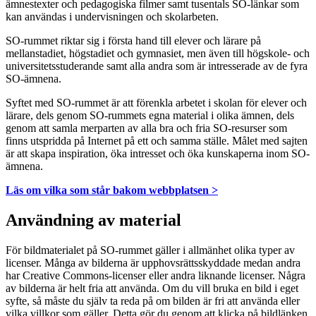
ämnestexter och pedagogiska filmer samt tusentals SO-länkar som
kan användas i undervisningen och skolarbeten.
SO-rummet riktar sig i första hand till elever och lärare på
mellanstadiet, högstadiet och gymnasiet, men även till högskole- och
universitetsstuderande samt alla andra som är intresserade av de fyra
SO-ämnena.
Syftet med SO-rummet är att förenkla arbetet i skolan för elever och
lärare, dels genom SO-rummets egna material i olika ämnen, dels
genom att samla merparten av alla bra och fria SO-resurser som
finns utspridda på Internet på ett och samma ställe. Målet med sajten
är att skapa inspiration, öka intresset och öka kunskaperna inom SO-
ämnena.
Läs om vilka som står bakom webbplatsen >
Användning av material
För bildmaterialet på SO-rummet gäller i allmänhet olika typer av
licenser. Många av bilderna är upphovsrättsskyddade medan andra
har Creative Commons-licenser eller andra liknande licenser. Några
av bilderna är helt fria att använda. Om du vill bruka en bild i eget
syfte, så måste du själv ta reda på om bilden är fri att använda eller
vilka villkor som gäller. Detta gör du genom att klicka på bildlänken