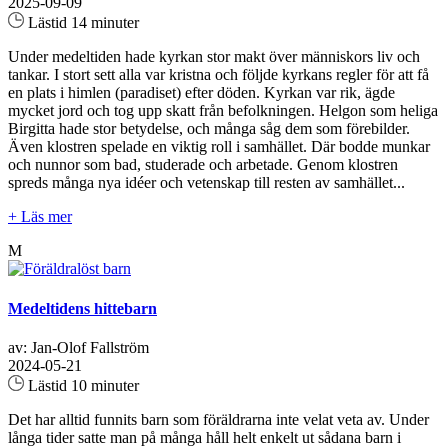
2025-09-09
Lästid 14 minuter
Under medeltiden hade kyrkan stor makt över människors liv och
tankar. I stort sett alla var kristna och följde kyrkans regler för att få
en plats i himlen (paradiset) efter döden. Kyrkan var rik, ägde
mycket jord och tog upp skatt från befolkningen. Helgon som heliga
Birgitta hade stor betydelse, och många såg dem som förebilder.
Även klostren spelade en viktig roll i samhället. Där bodde munkar
och nunnor som bad, studerade och arbetade. Genom klostren
spreds många nya idéer och vetenskap till resten av samhället...
+ Läs mer
M
Medeltidens hittebarn
av: Jan-Olof Fallström
2024-05-21
Lästid 10 minuter
Det har alltid funnits barn som föräldrarna inte velat veta av. Under
långa tider satte man på många håll helt enkelt ut sådana barn i