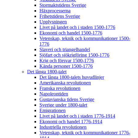
Stormaktstidens Sverige
Häxprocesserna
Frihetstidens Sverige
Upplysningen
Livet på landet och i staden 1500-1776
Ekonomi och handel 1500-1776
Vetenskap, teknik och kommunikationer 1500-
1776
Slaveri och triangelhandel
Sjöfart och sjökrigföring 1500-1776
Krig och försvar 1500-1776
Kända personer 1500-1776
Det långa 1800-talet
Det långa 1800-talets huvudlinjer
Amerikanska revolutionen
Franska revolutionen
Napoleontiden
Gustavianska tidens Sverige
Sverige under 1800-talet
Emigrationen
Livet på landet och i staden 1776-1914
Ekonomi och handel 1776-1914
Industriella revolutionen
Vetenskap, teknik och kommunikationer 1776-