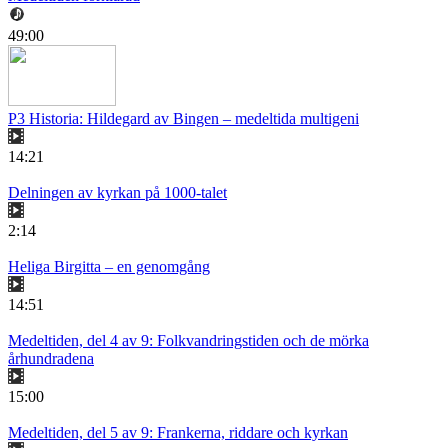
49:00
P3 Historia: Hildegard av Bingen – medeltida multigeni
14:21
Delningen av kyrkan på 1000-talet
2:14
Heliga Birgitta – en genomgång
14:51
Medeltiden, del 4 av 9: Folkvandringstiden och de mörka
århundradena
15:00
Medeltiden, del 5 av 9: Frankerna, riddare och kyrkan