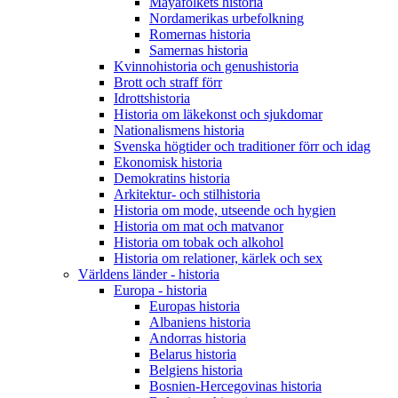
Mayafolkets historia
Nordamerikas urbefolkning
Romernas historia
Samernas historia
Kvinnohistoria och genushistoria
Brott och straff förr
Idrottshistoria
Historia om läkekonst och sjukdomar
Nationalismens historia
Svenska högtider och traditioner förr och idag
Ekonomisk historia
Demokratins historia
Arkitektur- och stilhistoria
Historia om mode, utseende och hygien
Historia om mat och matvanor
Historia om tobak och alkohol
Historia om relationer, kärlek och sex
Världens länder - historia
Europa - historia
Europas historia
Albaniens historia
Andorras historia
Belarus historia
Belgiens historia
Bosnien-Hercegovinas historia