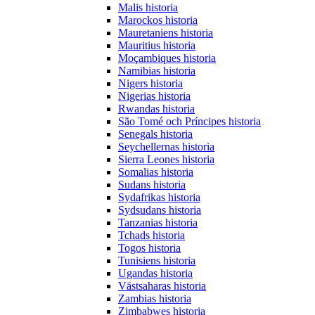
Malis historia
Marockos historia
Mauretaniens historia
Mauritius historia
Moçambiques historia
Namibias historia
Nigers historia
Nigerias historia
Rwandas historia
São Tomé och Príncipes historia
Senegals historia
Seychellernas historia
Sierra Leones historia
Somalias historia
Sudans historia
Sydafrikas historia
Sydsudans historia
Tanzanias historia
Tchads historia
Togos historia
Tunisiens historia
Ugandas historia
Västsaharas historia
Zambias historia
Zimbabwes historia