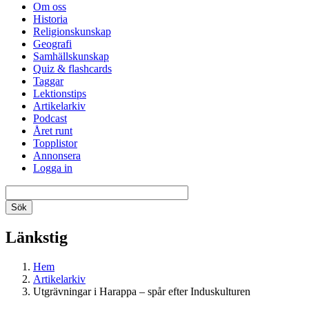
Om oss
Historia
Religionskunskap
Geografi
Samhällskunskap
Quiz & flashcards
Taggar
Lektionstips
Artikelarkiv
Podcast
Året runt
Topplistor
Annonsera
Logga in
Länkstig
Hem
Artikelarkiv
Utgrävningar i Harappa – spår efter Induskulturen