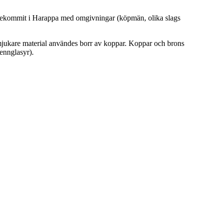
 förekommit i Harappa med omgivningar (köpmän, olika slags
 mjukare material användes borr av koppar. Koppar och brons
tennglasyr).