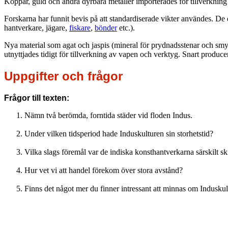
Koppar, guld och andra dyrbara metaller importerades för tillverknin
Forskarna har funnit bevis på att standardiserade vikter användes. D
hantverkare, jägare,
fiskare
,
bönder
etc.).
Nya material som agat och jaspis (mineral för prydnadsstenar och sm
utnyttjades tidigt för tillverkning av vapen och verktyg. Snart produce
Uppgifter och frågor
Frågor till texten:
Nämn två berömda, forntida städer vid floden Indus.
Under vilken tidsperiod hade Induskulturen sin storhetstid?
Vilka slags föremål var de indiska konsthantverkarna särskilt ski
Hur vet vi att handel förekom över stora avstånd?
Finns det något mer du finner intressant att minnas om Indusku