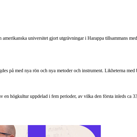
ån amerikanska universitet gjort utgrävningar i Harappa tillsammans med
yggdes på med nya rön och nya metoder och instrument. Likheterna med 
av en högkultur uppdelad i fem perioder, av vilka den första inleds ca 3