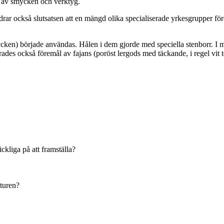
g av smycken och verktyg.
e drar också slutsatsen att en mängd olika specialiserade yrkesgrupper
ycken) började användas. Hålen i dem gjorde med speciella stenborr. I
rades också föremål av fajans (poröst lergods med täckande, i regel vit 
ckliga på att framställa?
lturen?