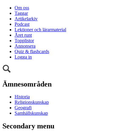
Om oss
Taggar
Artikelarkiv
Podcast
Lektioner och lärarmaterial
Året runt
Topplistor
Annonsera
Quiz & flashcards
Logga in
Ämnesområden
Historia
Religionskunskap
Geografi
Samhällskunskap
Secondary menu