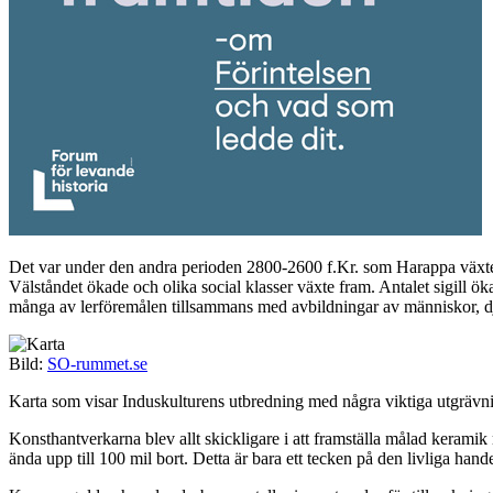
Det var under den andra perioden 2800-2600 f.Kr. som Harappa växte 
Välståndet ökade och olika social klasser växte fram. Antalet sigill ök
många av lerföremålen tillsammans med avbildningar av människor, dj
Bild:
SO-rummet.se
Karta som visar Induskulturens utbredning med några viktiga utgrävni
Konsthantverkarna blev allt skickligare i att framställa målad kerami
ända upp till 100 mil bort. Detta är bara ett tecken på den livliga han