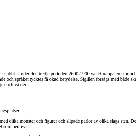
snabbt. Under den tredje perioden 2600-1900 var Harappa en stor och 
ade och språket tycktes få ökad betydelse. Sigillen försågs med både skr
ur och växter.
ngsplatser.
k med olika mönster och figurer och slipade pärlor av olika slags sten.
del som bedrevs.