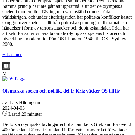
Under de antika olympiska spelen skulle det råda fred i Grekland.
Samma princip har inte gått att upprätthålla under de olympiska
spelen i modern tid. Tävlingarna var inställda under båda
världskrigen, och under efterkrigstiden har politiska konflikter kastat
skuggor över spelen – allt från politiska spänningar till dramatiska
händelser i form av terroristattacker och dopingskandaler. I den här
artikeln fortsätter vi berätta om de olympiska spelens historia och
utveckling i modern tid, från OS i London 1948, till OS i Sydney
2000...
+ Läs mer
M
Olympiska spelen och politik, del 1: Krig väcker OS till liv
av: Lars Hildingson
2024-04-03
Lästid 20 minuter
De första olympiska tävlingarna hölls i antikens Grekland för över 3
400 år sedan. Efter att Grekland införlivats i romarriket förvaltades