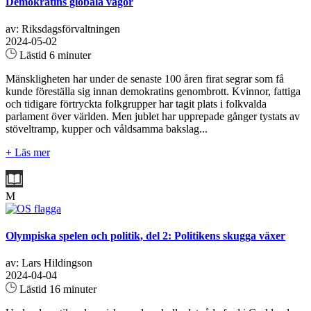
Demokratins globala vågor
av: Riksdagsförvaltningen
2024-05-02
Lästid 6 minuter
Mänskligheten har under de senaste 100 åren firat segrar som få
kunde föreställa sig innan demokratins genombrott. Kvinnor, fattiga
och tidigare förtryckta folkgrupper har tagit plats i folkvalda
parlament över världen. Men jublet har upprepade gånger tystats av
stöveltramp, kupper och våldsamma bakslag...
+ Läs mer
M
Olympiska spelen och politik, del 2: Politikens skugga växer
av: Lars Hildingson
2024-04-04
Lästid 16 minuter