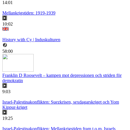
14:01
Mellankrigstiden: 1919-1939
10:02
History with Cy | Induskulturen
58:00
Franklin D Roosevelt – kampen mot depressionen och striden för
demokratin
9:03
Israel-Palestinakonflikten: Suezkrisen, sexdagarskriget och Yom
Kippur-kriget
19:25
Israel-Palestinakonflikten: Mellankrigstiden fram t.o.m. Israels