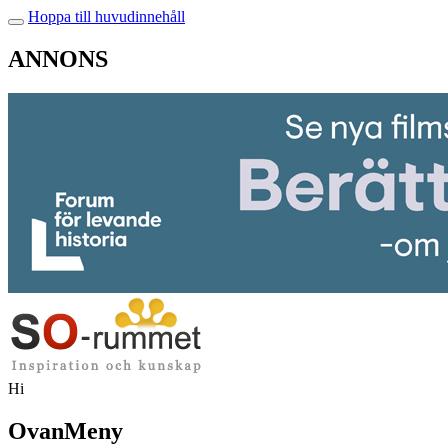
Hoppa till huvudinnehåll
ANNONS
Hi
OvanMeny