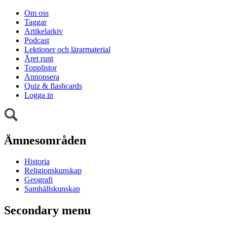
Om oss
Taggar
Artikelarkiv
Podcast
Lektioner och lärarmaterial
Året runt
Topplistor
Annonsera
Quiz & flashcards
Logga in
Ämnesområden
Historia
Religionskunskap
Geografi
Samhällskunskap
Secondary menu