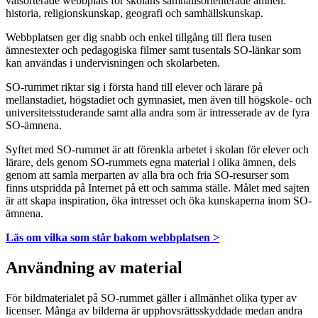
välsorterade webbplats för skolans samhällsorienterade ämnen:
historia, religionskunskap, geografi och samhällskunskap.
Webbplatsen ger dig snabb och enkel tillgång till flera tusen
ämnestexter och pedagogiska filmer samt tusentals SO-länkar som
kan användas i undervisningen och skolarbeten.
SO-rummet riktar sig i första hand till elever och lärare på
mellanstadiet, högstadiet och gymnasiet, men även till högskole- och
universitetsstuderande samt alla andra som är intresserade av de fyra
SO-ämnena.
Syftet med SO-rummet är att förenkla arbetet i skolan för elever och
lärare, dels genom SO-rummets egna material i olika ämnen, dels
genom att samla merparten av alla bra och fria SO-resurser som
finns utspridda på Internet på ett och samma ställe. Målet med sajten
är att skapa inspiration, öka intresset och öka kunskaperna inom SO-
ämnena.
Läs om vilka som står bakom webbplatsen >
Användning av material
För bildmaterialet på SO-rummet gäller i allmänhet olika typer av
licenser. Många av bilderna är upphovsrättsskyddade medan andra