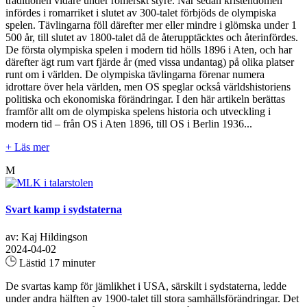
traditionen vidare under romerskt styre. När sedan kristendomen
infördes i romarriket i slutet av 300-talet förbjöds de olympiska
spelen. Tävlingarna föll därefter mer eller mindre i glömska under 1
500 år, till slutet av 1800-talet då de återupptäcktes och återinfördes.
De första olympiska spelen i modern tid hölls 1896 i Aten, och har
därefter ägt rum vart fjärde år (med vissa undantag) på olika platser
runt om i världen. De olympiska tävlingarna förenar numera
idrottare över hela världen, men OS speglar också världshistoriens
politiska och ekonomiska förändringar. I den här artikeln berättas
framför allt om de olympiska spelens historia och utveckling i
modern tid – från OS i Aten 1896, till OS i Berlin 1936...
+ Läs mer
M
Svart kamp i sydstaterna
av: Kaj Hildingson
2024-04-02
Lästid 17 minuter
De svartas kamp för jämlikhet i USA, särskilt i sydstaterna, ledde
under andra hälften av 1900-talet till stora samhällsförändringar. Det