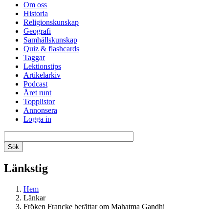
Om oss
Historia
Religionskunskap
Geografi
Samhällskunskap
Quiz & flashcards
Taggar
Lektionstips
Artikelarkiv
Podcast
Året runt
Topplistor
Annonsera
Logga in
Länkstig
Hem
Länkar
Fröken Francke berättar om Mahatma Gandhi