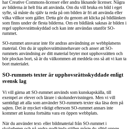
har Creative Commons-licenser eller andra liknande licenser. Några
av bilderna är helt fria att använda. Om du vill bruka en bild i eget
syfte, så måste du själv ta reda på om bilden är fri att använda eller
vilka villkor som gäller. Detta gör du genom att klicka på bildlänken
som finns under de flesta bilderna. Om en bildlänk saknas är bilden i
regel upphovsrättsskyddad och kan inte användas utanför SO-
rummet.
SO-rummet ansvarar inte för andras användning av webbplatsens
material. Om du är upphovsrättsinnehavare och anser att SO-
rummets användning av ditt material bryter mot upphovsrätten och
bör plockas bort, så är du välkommen att meddela oss så att vi kan ta
bort materialet.
SO-rummets texter är upphovsrättsskyddade enligt
svensk lag
Vi vill gärna att SO-rummet används som kunskapskälla, till
exempel av elever och lärare i skolundervisningen. Men vi vill
samtidigt att alla som använder SO-rummets texter ska läsa dem på
sajten. Det är mycket viktigt eftersom SO-rummet annars inte
kommer att kunna fortsätta vara en öppen webbplats.
När du använder text- eller bildmaterial från SO-rummet i
skolarbeten och på andra godkända ställen måste du alltid uppge