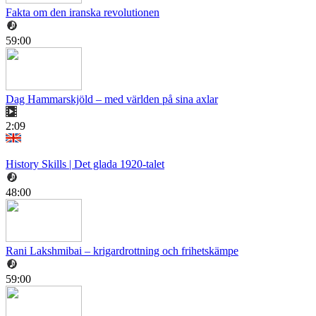
Fakta om den iranska revolutionen
59:00
Dag Hammarskjöld – med världen på sina axlar
2:09
History Skills | Det glada 1920-talet
48:00
Rani Lakshmibai – krigardrottning och frihetskämpe
59:00