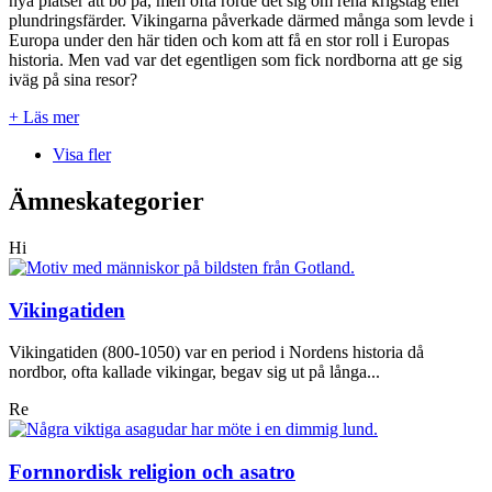
nya platser att bo på, men ofta rörde det sig om rena krigståg eller
plundringsfärder. Vikingarna påverkade därmed många som levde i
Europa under den här tiden och kom att få en stor roll i Europas
historia. Men vad var det egentligen som fick nordborna att ge sig
iväg på sina resor?
+ Läs mer
Visa fler
Ämneskategorier
Hi
Vikingatiden
Vikingatiden (800-1050) var en period i Nordens historia då
nordbor, ofta kallade vikingar, begav sig ut på långa...
Re
Fornnordisk religion och asatro