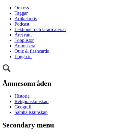
Om oss
Taggar
Artikelarkiv
Podcast
Lektioner och lärarmaterial
Året runt
Topplistor
Annonsera
Quiz & flashcards
Logga in
Ämnesområden
Historia
Religionskunskap
Geografi
Samhällskunskap
Secondary menu