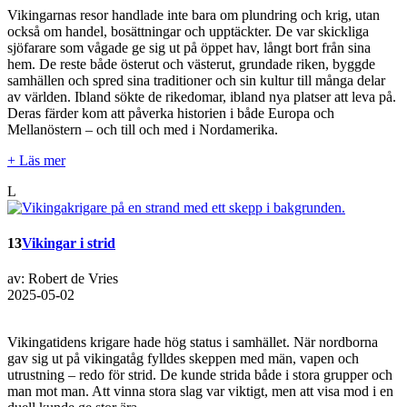
Vikingarnas resor handlade inte bara om plundring och krig, utan
också om handel, bosättningar och upptäckter. De var skickliga
sjöfarare som vågade ge sig ut på öppet hav, långt bort från sina
hem. De reste både österut och västerut, grundade riken, byggde
samhällen och spred sina traditioner och sin kultur till många delar
av världen. Ibland sökte de rikedomar, ibland nya platser att leva på.
Deras färder kom att påverka historien i både Europa och
Mellanöstern – och till och med i Nordamerika.
+ Läs mer
L
13
Vikingar i strid
av: Robert de Vries
2025-05-02
Vikingatidens krigare hade hög status i samhället. När nordborna
gav sig ut på vikingatåg fylldes skeppen med män, vapen och
utrustning – redo för strid. De kunde strida både i stora grupper och
man mot man. Att vinna stora slag var viktigt, men att visa mod i en