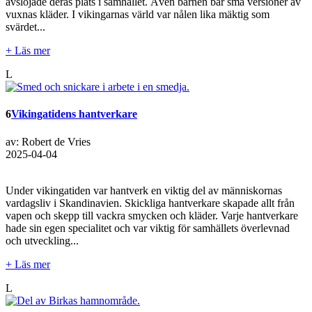
avslöjade deras plats i samhället. Även barnen bar små versioner av
vuxnas kläder. I vikingarnas värld var nålen lika mäktig som
svärdet...
+ Läs mer
L
6
Vikingatidens hantverkare
av: Robert de Vries
2025-04-04
Under vikingatiden var hantverk en viktig del av människornas
vardagsliv i Skandinavien. Skickliga hantverkare skapade allt från
vapen och skepp till vackra smycken och kläder. Varje hantverkare
hade sin egen specialitet och var viktig för samhällets överlevnad
och utveckling...
+ Läs mer
L