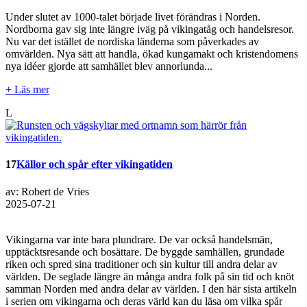
Under slutet av 1000-talet började livet förändras i Norden.
Nordborna gav sig inte längre iväg på vikingatåg och handelsresor.
Nu var det istället de nordiska länderna som påverkades av
omvärlden. Nya sätt att handla, ökad kungamakt och kristendomens
nya idéer gjorde att samhället blev annorlunda...
+ Läs mer
L
17
Källor och spår efter vikingatiden
av: Robert de Vries
2025-07-21
Vikingarna var inte bara plundrare. De var också handelsmän,
upptäcktsresande och bosättare. De byggde samhällen, grundade
riken och spred sina traditioner och sin kultur till andra delar av
världen. De seglade längre än många andra folk på sin tid och knöt
samman Norden med andra delar av världen. I den här sista artikeln
i serien om vikingarna och deras värld kan du läsa om vilka spår