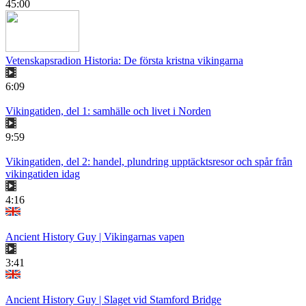
45:00
Vetenskapsradion Historia: De första kristna vikingarna
6:09
Vikingatiden, del 1: samhälle och livet i Norden
9:59
Vikingatiden, del 2: handel, plundring upptäcktsresor och spår från
vikingatiden idag
4:16
Ancient History Guy | Vikingarnas vapen
3:41
Ancient History Guy | Slaget vid Stamford Bridge