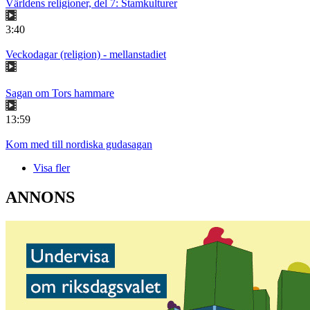
Världens religioner, del 7: Stamkulturer
3:40
Veckodagar (religion) - mellanstadiet
Sagan om Tors hammare
13:59
Kom med till nordiska gudasagan
Visa fler
ANNONS