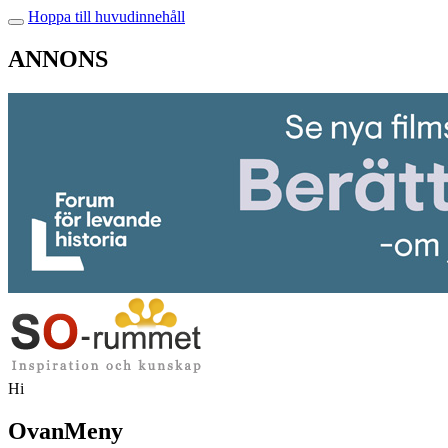
Hoppa till huvudinnehåll
ANNONS
Hi
OvanMeny