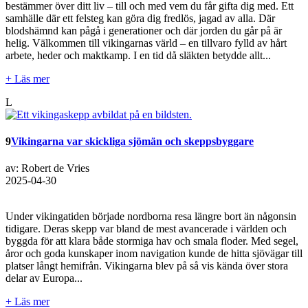
bestämmer över ditt liv – till och med vem du får gifta dig med. Ett
samhälle där ett felsteg kan göra dig fredlös, jagad av alla. Där
blodshämnd kan pågå i generationer och där jorden du går på är
helig. Välkommen till vikingarnas värld – en tillvaro fylld av hårt
arbete, heder och maktkamp. I en tid då släkten betydde allt...
+ Läs mer
L
9
Vikingarna var skickliga sjömän och skeppsbyggare
av: Robert de Vries
2025-04-30
Under vikingatiden började nordborna resa längre bort än någonsin
tidigare. Deras skepp var bland de mest avancerade i världen och
byggda för att klara både stormiga hav och smala floder. Med segel,
åror och goda kunskaper inom navigation kunde de hitta sjövägar till
platser långt hemifrån. Vikingarna blev på så vis kända över stora
delar av Europa...
+ Läs mer