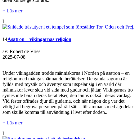
duell kunde ge stor ära...
+ Läs mer
L
14
Asatron – vikingarnas religion
av: Robert de Vries
2025-07-08
Under vikingatiden trodde människorna i Norden på asatron – en
religion med många spännande berättelser. De gamla sagorna är
fyllda med mystik och äventyr som utspelar sig i en värld där
människor lever sida vid sida med gudar och jättar. Vikingarnas tro
syntes inte bara i deras berättelser, den fanns också i deras vardag.
Vid fester offrades djur till gudarna, och när någon dog var det
viktigt att begrava personen på rätt sätt – tillsammans med ägodelar
som skulle komma till användning i livet efter döden...
+ Läs mer
L