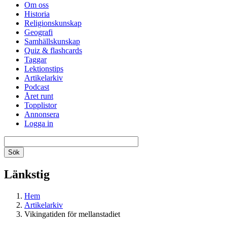
Om oss
Historia
Religionskunskap
Geografi
Samhällskunskap
Quiz & flashcards
Taggar
Lektionstips
Artikelarkiv
Podcast
Året runt
Topplistor
Annonsera
Logga in
Länkstig
Hem
Artikelarkiv
Vikingatiden för mellanstadiet