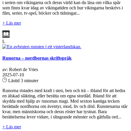
i serien om vikingarna och deras värld kan du läsa om vilka spår
som finns kvar idag av vikingatiden och hur vikingarna beskrivs i
film, serier, tv-spel, böcker och tidningar...
+ Läs mer
L
Runorna – nordbornas skriftspråk
av: Robert de Vries
2025-07-10
Lästid 3 minuter
Runorna ristades med kraft i sten, ben och trä – ibland för att hedra
en älskad släkting, eller berätta om egna stordåd. Ibland för att
skydda med hjälp av runornas magi. Med sexton kantiga tecken
berättade nordborna om äventyr, mod, liv och död. Runstenarna står
kvar, men människorna och deras röster har tystnat. Bara
berättelserna lever vidare, i slingrande mönster och gåtfulla ord...
+ Läs mer