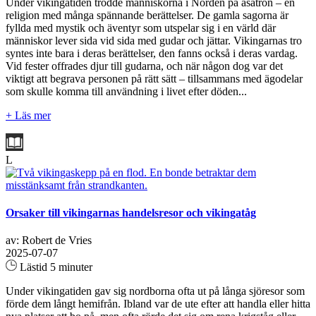
Under vikingatiden trodde människorna i Norden på asatron – en
religion med många spännande berättelser. De gamla sagorna är
fyllda med mystik och äventyr som utspelar sig i en värld där
människor lever sida vid sida med gudar och jättar. Vikingarnas tro
syntes inte bara i deras berättelser, den fanns också i deras vardag.
Vid fester offrades djur till gudarna, och när någon dog var det
viktigt att begrava personen på rätt sätt – tillsammans med ägodelar
som skulle komma till användning i livet efter döden...
+ Läs mer
L
Orsaker till vikingarnas handelsresor och vikingatåg
av: Robert de Vries
2025-07-07
Lästid 5 minuter
Under vikingatiden gav sig nordborna ofta ut på långa sjöresor som
förde dem långt hemifrån. Ibland var de ute efter att handla eller hitta