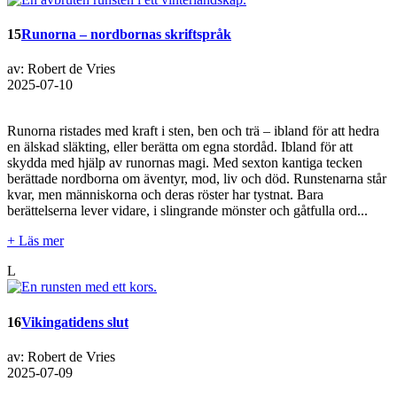
15
Runorna – nordbornas skriftspråk
av: Robert de Vries
2025-07-10
Runorna ristades med kraft i sten, ben och trä – ibland för att hedra
en älskad släkting, eller berätta om egna stordåd. Ibland för att
skydda med hjälp av runornas magi. Med sexton kantiga tecken
berättade nordborna om äventyr, mod, liv och död. Runstenarna står
kvar, men människorna och deras röster har tystnat. Bara
berättelserna lever vidare, i slingrande mönster och gåtfulla ord...
+ Läs mer
L
16
Vikingatidens slut
av: Robert de Vries
2025-07-09