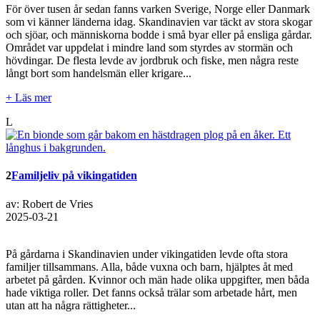
För över tusen år sedan fanns varken Sverige, Norge eller Danmark
som vi känner länderna idag. Skandinavien var täckt av stora skogar
och sjöar, och människorna bodde i små byar eller på ensliga gårdar.
Området var uppdelat i mindre land som styrdes av stormän och
hövdingar. De flesta levde av jordbruk och fiske, men några reste
långt bort som handelsmän eller krigare...
+ Läs mer
L
2
Familjeliv på vikingatiden
av: Robert de Vries
2025-03-21
På gårdarna i Skandinavien under vikingatiden levde ofta stora
familjer tillsammans. Alla, både vuxna och barn, hjälptes åt med
arbetet på gården. Kvinnor och män hade olika uppgifter, men båda
hade viktiga roller. Det fanns också trälar som arbetade hårt, men
utan att ha några rättigheter...