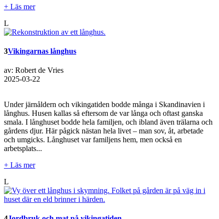
+ Läs mer
L
3
Vikingarnas långhus
av: Robert de Vries
2025-03-22
Under järnåldern och vikingatiden bodde många i Skandinavien i
långhus. Husen kallas så eftersom de var långa och oftast ganska
smala. I långhuset bodde hela familjen, och ibland även trälarna och
gårdens djur. Här pågick nästan hela livet – man sov, åt, arbetade
och umgicks. Långhuset var familjens hem, men också en
arbetsplats...
+ Läs mer
L
4
Jordbruk och mat på vikingatiden