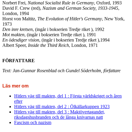
Norbert Frei,
National Socialist Rule in Germany
, Oxford, 1993
David F. Crew (red),
Nazism and German Society, 1933-1945
,
London, 1994
Horst von Maltitz,
The Evolution of Hitler's Germany
, New York,
1973
Den inre kretsen
, (ingår i bokserien Tredje riket ), 1992
Mot makten
, (ingår i bokserien Tredje riket ), 1991
En ödesdiger vision
, (ingår i bokserien Tredje riket ),1994
Albert Speer,
Inside the Third Reich
, London, 1971
FÖRFATTARE
Text: Jan-Gunnar Rosenblad och Gundel Söderholm, författare
Läs mer om
Hitlers väg till makten, del 1 : Första världskriget och åren
efter
Hitlers väg till makten, del 2 : Ölkällarkuppen 1923
Hitlers väg till makten, del 3 : Maktövertagandet,
riksdagshusbranden och de långa knivarnas natt
Fascism och nazism