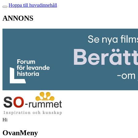
Hoppa till huvudinnehåll
ANNONS
Hi
OvanMeny