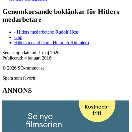
Genomkorsande boklänkar för Hitlers
medarbetare
‹
Hitlers medarbetare: Rudolf Hess
Upp
Hitlers medarbetare: Heinrich Himmler
›
Senast uppdaterad: 1 maj 2026
Publicerad: 4 januari 2016
© 2026 SO-rummet.se
Spara som favorit
ANNONS