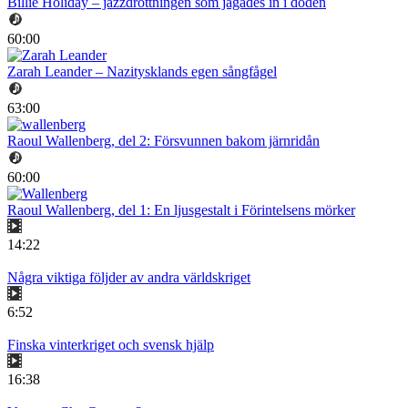
Billie Holiday – jazzdrottningen som jagades in i döden
60:00
Zarah Leander – Nazitysklands egen sångfågel
63:00
Raoul Wallenberg, del 2: Försvunnen bakom järnridån
60:00
Raoul Wallenberg, del 1: En ljusgestalt i Förintelsens mörker
14:22
Några viktiga följder av andra världskriget
6:52
Finska vinterkriget och svensk hjälp
16:38