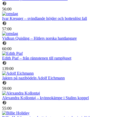
56:00
Ivar Kreuger – svindlande höjder och bottenlöst fall
57:00
Vidkun Quisling – Hitlers norska hantlangare
60:00
Edith Piaf – från rännstenen till rampljuset
139:00
Jakten på nazibödeln Adolf Eichmann
59:00
Alexandra Kollontaj – kvinnokämpe i Stalins koppel
55:00