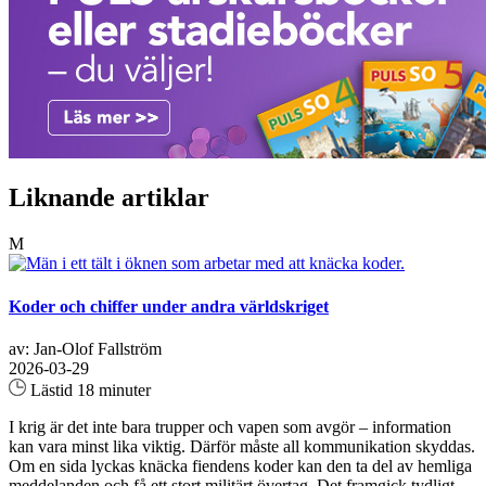
Liknande artiklar
M
Koder och chiffer under andra världskriget
av: Jan-Olof Fallström
2026-03-29
Lästid 18 minuter
I krig är det inte bara trupper och vapen som avgör – information
kan vara minst lika viktig. Därför måste all kommunikation skyddas.
Om en sida lyckas knäcka fiendens koder kan den ta del av hemliga
meddelanden och få ett stort militärt övertag. Det framgick tydligt