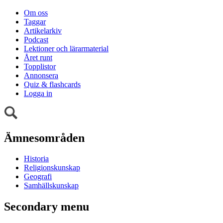
Om oss
Taggar
Artikelarkiv
Podcast
Lektioner och lärarmaterial
Året runt
Topplistor
Annonsera
Quiz & flashcards
Logga in
Ämnesområden
Historia
Religionskunskap
Geografi
Samhällskunskap
Secondary menu