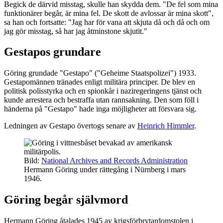
Begick de därvid misstag, skulle han skydda dem. "De fel som mina
funktionärer begår, är mina fel. De skott de avlossar är mina skott",
sa han och fortsatte: "Jag har för vana att skjuta då och då och om
jag gör misstag, så har jag åtminstone skjutit."
Gestapos grundare
Göring grundade "Gestapo" ("Geheime Staatspolizei") 1933.
Gestapomännen tränades enligt militära principer. De blev en
politisk polisstyrka och en spionkår i naziregeringens tjänst och
kunde arrestera och bestraffa utan rannsakning. Den som föll i
händerna på "Gestapo" hade inga möjligheter att försvara sig.
Ledningen av Gestapo övertogs senare av
Heinrich Himmler
.
Bild:
National Archives and Records Administration
Hermann Göring under rättegång i Nürnberg i mars
1946.
Göring begår självmord
Hermann Göring åtalades 1945 av krigsförbrytardomstolen i