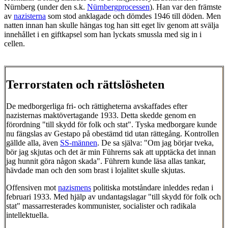
Nürnberg (under den s.k.
Nürnbergprocessen
). Han var den främste
av
nazisterna
som stod anklagade och dömdes 1946 till döden. Men
natten innan han skulle hängas tog han sitt eget liv genom att svälja
innehållet i en giftkapsel som han lyckats smussla med sig in i
cellen.
Terrorstaten och rättslösheten
De medborgerliga fri- och rättigheterna avskaffades efter
nazisternas maktövertagande 1933. Detta skedde genom en
förordning "till skydd för folk och stat". Tyska medborgare kunde
nu fängslas av Gestapo på obestämd tid utan rättegång. Kontrollen
gällde alla, även
SS-männen
. De sa själva: "Om jag börjar tveka,
bör jag skjutas och det är min Führerns sak att upptäcka det innan
jag hunnit göra någon skada". Führern kunde läsa allas tankar,
hävdade man och den som brast i lojalitet skulle skjutas.
Offensiven mot
nazismens
politiska motståndare inleddes redan i
februari 1933. Med hjälp av undantagslagar "till skydd för folk och
stat" massarresterades kommunister, socialister och radikala
intellektuella.