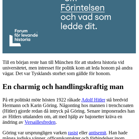
Till en början reste han till München för att studera historia vid
universitetet, men intresset för politik kom att leda honom på andra
vägar. Det var Tysklands storhet som gällde för honom.
En charmig och handlingskraftig man
På ett politiskt möte hösten 1922 råkade
Adolf Hitler
stå bredvid
Hermann och Karin Göring. Någonting hos mannen i trenchcoaten
(Hitler) gjorde redan då intryck på Göring. Senare imponerades han
av Hitlers uttalanden om, att med hjälp av bajonetter kräva en
ändring av
Versaillesfreden
.
Göring var ursprungligen varken
rasist
eller
antisemit
. Han hade
många judiska vänner, officerskontakter och förbindelser inom