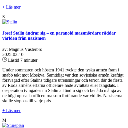
+ Läs mer
S
Josef Stalin ändrar sig – en paranoid massmördare räddar
världen från nazismen
av: Magnus Västerbro
2025-02-10
Lästid 7 minuter
Under sommaren och hösten 1941 ryckte den tyska armén fram i
snabb takt mot Moskva. Samtidigt var den sovjetiska armén kraftigt
försvagad efter Stalins tidigare utrensningar och terror, där de flesta
av Röda arméns erfarna officerare hade avrättats eller fängslats. I
desperation tvingades nu Stalin att ändra sig och benåda många av
de högt uppsatta officerarna som fortfarande var vid liv. Nazisterna
skulle stoppas till varje pris...
+ Läs mer
M