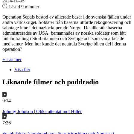
2024-10-05
Lästid 9 minuter
Operation Sepals bestod av allierade baser i de svenska fjällen under
andra världskriget. Soldater från baserna utförde rekognoscering och
sabotage inne i det naziockuperade Norge. De allierade baserna
administrerades av USA, bemannades av norska soldater som fått
militär träning i Storbritannien och Sverige och som samarbetade
med samer. Men hur kunde det neutrala Sverige bli en del i denna
operation?
+ Läs mer
Visa fler
Liknande filmer och poddradio
9:14
Johnny Johnson | Olika attentat mot Hitler
7:26
Snabb fakta: Atombomberna över Hiroshima och Nagasaki