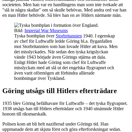
societeten. Men han var en handlingens man som inte tvekade att
"slå in några skallar" om så skulle behövas. Med andra ord var han
en man Hitler behövde. Så blev han en av Hitlers närmaste män.
Bild:
Imperial War Museums
Tyska bombplan över
Storbritannien
1940. I egenskap
av chef för Luftwaffe ledde Göring bl.a. flyganfallen
mot Storbritannien som han lovade Hitler att kuva. Men
det misslyckades. När sedan den tyska krigslyckan
vände 1943 började även Görings stjärna att dala.
Enligt Hitler hade Göring som chef för Luftwaffe
misslyckats med att slå ut det engelska flygvapnet och
även varit oförmögen att förhindra allierade
bombningar över Tyskland.
Göring utsågs till Hitlers efterträdare
1935 blev Göring befälhavare för Luftwaffe – det tyska flygvapnet.
1938 utsågs han till Hitlers efterträdare och 1940 utnämnde Hitler
honom till riksmarskalk.
Polisen kom att bli helt nazifierad under Görings tid. Han
uppmanade dem att skjuta först och göra efterforskningar sedan.