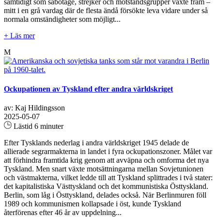
samtidigt som sabotage, strejker och motståndsgrupper växte fram –
mitt i en grå vardag där de flesta ändå försökte leva vidare under så
normala omständigheter som möjligt...
+ Läs mer
M
Ockupationen av Tyskland efter andra världskriget
av: Kaj Hildingsson
2025-05-07
Lästid 6 minuter
Efter Tysklands nederlag i andra världskriget 1945 delade de
allierade segrarmakterna in landet i fyra ockupationszoner. Målet var
att förhindra framtida krig genom att avväpna och omforma det nya
Tyskland. Men snart växte motsättningarna mellan Sovjetunionen
och västmakterna, vilket ledde till att Tyskland splittrades i två stater:
det kapitalistiska Västtyskland och det kommunistiska Östtyskland.
Berlin, som låg i Östtyskland, delades också. När Berlinmuren föll
1989 och kommunismen kollapsade i öst, kunde Tyskland
återförenas efter 46 år av uppdelning...