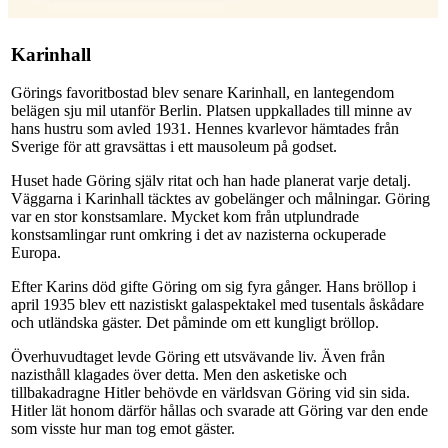
Karinhall
Görings favoritbostad blev senare Karinhall, en lantegendom
belägen sju mil utanför Berlin. Platsen uppkallades till minne av
hans hustru som avled 1931. Hennes kvarlevor hämtades från
Sverige för att gravsättas i ett mausoleum på godset.
Huset hade Göring själv ritat och han hade planerat varje detalj.
Väggarna i Karinhall täcktes av gobelänger och målningar. Göring
var en stor konstsamlare. Mycket kom från utplundrade
konstsamlingar runt omkring i det av nazisterna ockuperade
Europa.
Efter Karins död gifte Göring om sig fyra gånger. Hans bröllop i
april 1935 blev ett nazistiskt galaspektakel med tusentals åskådare
och utländska gäster. Det påminde om ett kungligt bröllop.
Överhuvudtaget levde Göring ett utsvävande liv. Även från
nazisthåll klagades över detta. Men den asketiske och
tillbakadragne Hitler behövde en världsvan Göring vid sin sida.
Hitler lät honom därför hållas och svarade att Göring var den ende
som visste hur man tog emot gäster.