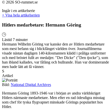
© 2026 SO-rummet.se
Ingår i en artikelserie
+ Visa hela artikelserien
Hitlers medarbetare: Hermann Göring
Lästid 7 minuter
Hermann Wilhelm Göring var kanske den av Hitlers medarbetare
som mest befann sig i blickfånget världen över. Journalfilmerna
visade nästan dagligen 140-kilosmannen klädd i pråliga uniformer
och med bröstet fullt av medaljer. "Der Dicke" ("Den tjocke"), som
han ibland kallades, var fåfäng och bullrande. Han var dominerande
men hade lätt att få vänner.
S
Artikel
Bild:
National Digital Archives
Hermann Göring 1893-1946 var i början av andra världskriget
Hitlers närmaste medarbetare. Men efter en rad ödesdigra misstag
som chef för tyska flygvapnet minskade Görings popularitet hos
Hitler.