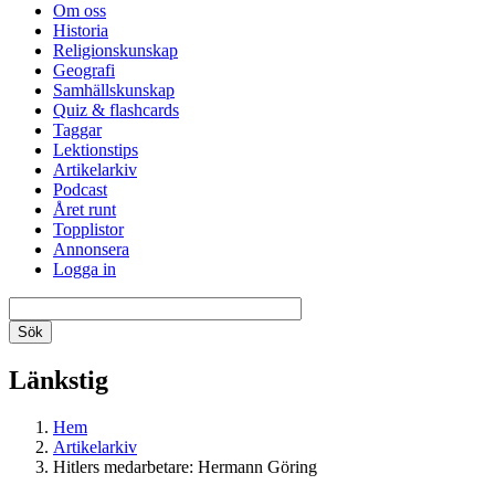
Om oss
Historia
Religionskunskap
Geografi
Samhällskunskap
Quiz & flashcards
Taggar
Lektionstips
Artikelarkiv
Podcast
Året runt
Topplistor
Annonsera
Logga in
Länkstig
Hem
Artikelarkiv
Hitlers medarbetare: Hermann Göring