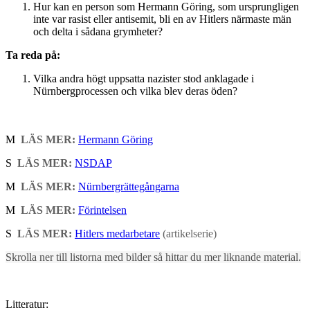
Hur kan en person som Hermann Göring, som ursprungligen
inte var rasist eller antisemit, bli en av Hitlers närmaste män
och delta i sådana grymheter?
Ta reda på:
Vilka andra högt uppsatta nazister stod anklagade i
Nürnbergprocessen och vilka blev deras öden?
M
LÄS MER:
Hermann Göring
S
LÄS MER:
NSDAP
M
LÄS MER:
Nürnbergrättegångarna
M
LÄS MER:
Förintelsen
S
LÄS MER:
Hitlers medarbetare
(artikelserie)
Skrolla ner till listorna med bilder så hittar du mer liknande material.
Litteratur: