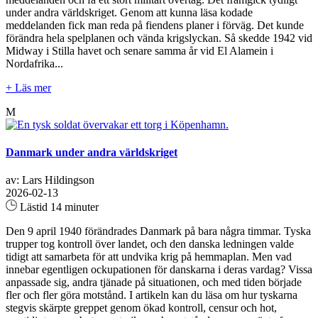
under andra världskriget. Genom att kunna läsa kodade
meddelanden fick man reda på fiendens planer i förväg. Det kunde
förändra hela spelplanen och vända krigslyckan. Så skedde 1942 vid
Midway i Stilla havet och senare samma år vid El Alamein i
Nordafrika...
+ Läs mer
M
Danmark under andra världskriget
av: Lars Hildingson
2026-02-13
Lästid 14 minuter
Den 9 april 1940 förändrades Danmark på bara några timmar. Tyska
trupper tog kontroll över landet, och den danska ledningen valde
tidigt att samarbeta för att undvika krig på hemmaplan. Men vad
innebar egentligen ockupationen för danskarna i deras vardag? Vissa
anpassade sig, andra tjänade på situationen, och med tiden började
fler och fler göra motstånd. I artikeln kan du läsa om hur tyskarna
stegvis skärpte greppet genom ökad kontroll, censur och hot,