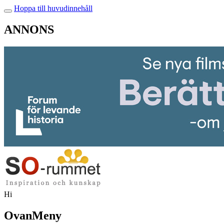
Hoppa till huvudinnehåll
ANNONS
Hi
OvanMeny