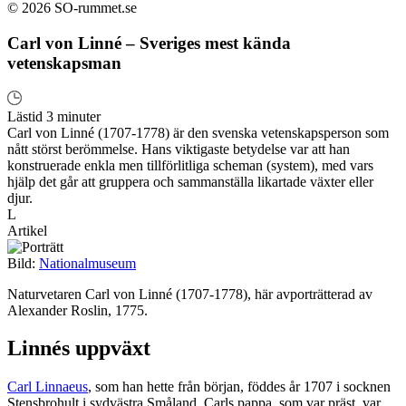
© 2026 SO-rummet.se
Carl von Linné – Sveriges mest kända
vetenskapsman
Lästid 3 minuter
Carl von Linné (1707-1778) är den svenska vetenskapsperson som
nått störst berömmelse. Hans viktigaste betydelse var att han
konstruerade enkla men tillförlitliga scheman (system), med vars
hjälp det går att gruppera och sammanställa likartade växter eller
djur.
L
Artikel
Bild:
Nationalmuseum
Naturvetaren Carl von Linné (1707-1778), här avporträtterad av
Alexander Roslin, 1775.
Linnés uppväxt
Carl Linnaeus
, som han hette från början, föddes år 1707 i socknen
Stensbrohult i sydvästra Småland. Carls pappa, som var präst, var