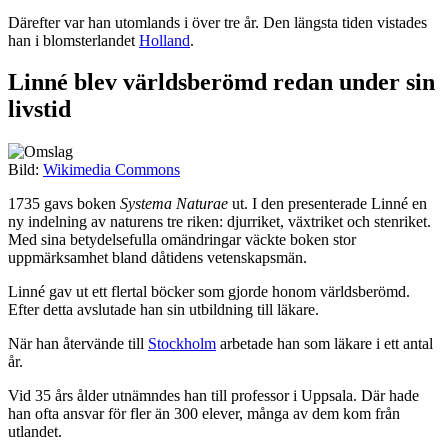
Därefter var han utomlands i över tre år. Den längsta tiden vistades
han i blomsterlandet
Holland
.
Linné blev världsberömd redan under sin
livstid
Bild:
Wikimedia Commons
1735 gavs boken
Systema Naturae
ut. I den presenterade Linné en
ny indelning av naturens tre riken: djurriket, växtriket och stenriket.
Med sina betydelsefulla omändringar väckte boken stor
uppmärksamhet bland dåtidens vetenskapsmän.
Linné gav ut ett flertal böcker som gjorde honom världsberömd.
Efter detta avslutade han sin utbildning till läkare.
När han återvände till
Stockholm
arbetade han som läkare i ett antal
år.
Vid 35 års ålder utnämndes han till professor i Uppsala. Där hade
han ofta ansvar för fler än 300 elever, många av dem kom från
utlandet.