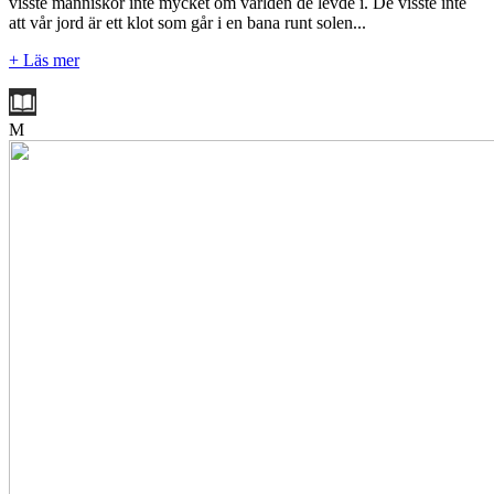
visste människor inte mycket om världen de levde i. De visste inte
att vår jord är ett klot som går i en bana runt solen...
+ Läs mer
M