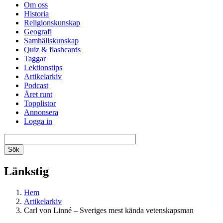
Om oss
Historia
Religionskunskap
Geografi
Samhällskunskap
Quiz & flashcards
Taggar
Lektionstips
Artikelarkiv
Podcast
Året runt
Topplistor
Annonsera
Logga in
Länkstig
Hem
Artikelarkiv
Carl von Linné – Sveriges mest kända vetenskapsman