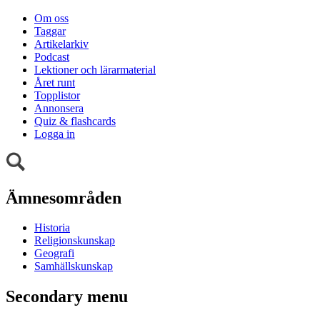
Om oss
Taggar
Artikelarkiv
Podcast
Lektioner och lärarmaterial
Året runt
Topplistor
Annonsera
Quiz & flashcards
Logga in
Ämnesområden
Historia
Religionskunskap
Geografi
Samhällskunskap
Secondary menu