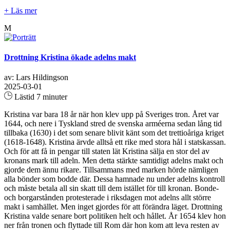
+ Läs mer
M
Drottning Kristina ökade adelns makt
av: Lars Hildingson
2025-03-01
Lästid 7 minuter
Kristina var bara 18 år när hon klev upp på Sveriges tron. Året var
1644, och nere i Tyskland stred de svenska arméerna sedan lång tid
tillbaka (1630) i det som senare blivit känt som det trettioåriga kriget
(1618-1648). Kristina ärvde alltså ett rike med stora hål i statskassan.
Och för att få in pengar till staten lät Kristina sälja en stor del av
kronans mark till adeln. Men detta stärkte samtidigt adelns makt och
gjorde dem ännu rikare. Tillsammans med marken hörde nämligen
alla bönder som bodde där. Dessa hamnade nu under adelns kontroll
och måste betala all sin skatt till dem istället för till kronan. Bonde-
och borgarstånden protesterade i riksdagen mot adelns allt större
makt i samhället. Men inget gjordes för att förändra läget. Drottning
Kristina valde senare bort politiken helt och hållet. År 1654 klev hon
ner från tronen och flyttade till Rom där hon kom att leva resten av