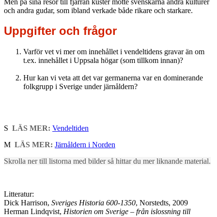
Men på sina resor till fjärran kuster mötte svenskarna andra kulturer
och andra gudar, som ibland verkade både rikare och starkare.
Uppgifter och frågor
Varför vet vi mer om innehållet i vendeltidens gravar än om
t.ex. innehållet i Uppsala högar (som tillkom innan)?
Hur kan vi veta att det var germanerna var en dominerande
folkgrupp i Sverige under järnåldern?
S
LÄS MER:
Vendeltiden
M
LÄS MER:
Järnåldern i Norden
Skrolla ner till listorna med bilder så hittar du mer liknande material.
Litteratur:
Dick Harrison,
Sveriges Historia 600-1350
, Norstedts, 2009
Herman Lindqvist,
Historien om Sverige – från islossning till