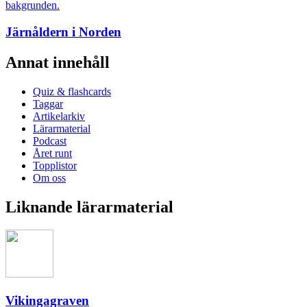
Järnåldern i Norden
Annat innehåll
Quiz & flashcards
Taggar
Artikelarkiv
Lärarmaterial
Podcast
Året runt
Topplistor
Om oss
Liknande lärarmaterial
Vikingagraven