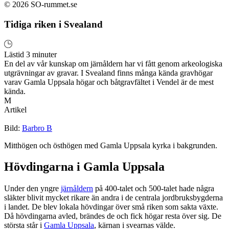
© 2026 SO-rummet.se
Tidiga riken i Svealand
Lästid 3 minuter
En del av vår kunskap om järnåldern har vi fått genom arkeologiska
utgrävningar av gravar. I Svealand finns många kända gravhögar
varav Gamla Uppsala högar och båtgravfältet i Vendel är de mest
kända.
M
Artikel
Bild:
Barbro B
Mitthögen och östhögen med Gamla Uppsala kyrka i bakgrunden.
Hövdingarna i Gamla Uppsala
Under den yngre
järnåldern
på 400-talet och 500-talet hade några
släkter blivit mycket rikare än andra i de centrala jordbruksbygderna
i landet. De blev lokala hövdingar över små riken som sakta växte.
Då hövdingarna avled, brändes de och fick högar resta över sig. De
största står i
Gamla Uppsala
, kärnan i svearnas välde.