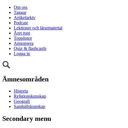
Om oss
Taggar
Artikelarkiv
Podcast
Lektioner och lärarmaterial
Året runt
Topplistor
Annonsera
Quiz & flashcards
Logga in
Ämnesområden
Historia
Religionskunskap
Geografi
Samhällskunskap
Secondary menu