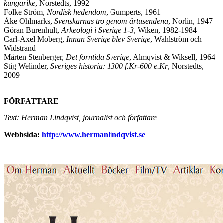
kungarike
, Norstedts, 1992
Folke Ström,
Nordisk hedendom
, Gumperts, 1961
Åke Ohlmarks,
Svenskarnas tro genom årtusendena
, Norlin, 1947
Göran Burenhult,
Arkeologi i Sverige 1-3
, Wiken, 1982-1984
Carl-Axel Moberg,
Innan Sverige blev Sverige
, Wahlström och
Widstrand
Mårten Stenberger,
Det forntida Sverige
, Almqvist & Wiksell, 1964
Stig Welinder,
Sveriges historia: 1300 f.Kr-600 e.Kr
, Norstedts,
2009
FÖRFATTARE
Text: Herman Lindqvist, journalist och författare
Webbsida:
http://www.hermanlindqvist.se