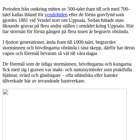
Perioden från omkring mitten av 500-talet fram till och med 700-
talet kallas ibland för
vendeltiden
efter de första gravfynd som
gjordes 1881 vid Vendel norr om Uppsala. Sedan hittade man
liknande gravar på flera andra ställen i området kring Uppsala. Här
har stormän för första gången på flera tusen år begravts obrända.
I fjorton generationer, ända fram till 1000-talet, begravdes
stormännen och hövdingarna obrända i sina skepp, därför har deras
vapen och föremål bevarats så väl till våra dagar.
De föremål som de tidiga stormännen, hövdingarna och kungarna
fick med sig i graven var makt- och statussymboler som praktfulla
hjälmar, svärd och glasbägare – ofta utländska eller kanske
tillverkade här av invandrade hantverkare.