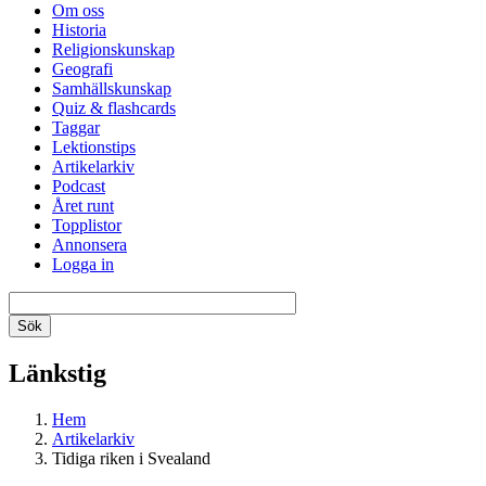
Om oss
Historia
Religionskunskap
Geografi
Samhällskunskap
Quiz & flashcards
Taggar
Lektionstips
Artikelarkiv
Podcast
Året runt
Topplistor
Annonsera
Logga in
Länkstig
Hem
Artikelarkiv
Tidiga riken i Svealand