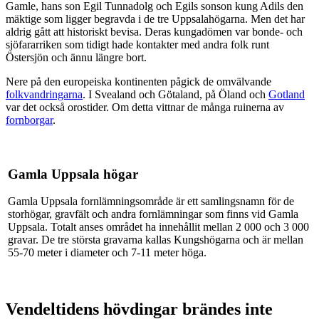
Gamle, hans son Egil Tunnadolg och Egils sonson kung Adils den
mäktige som ligger begravda i de tre Uppsalahögarna. Men det har
aldrig gått att historiskt bevisa. Deras kungadömen var bonde- och
sjöfararriken som tidigt hade kontakter med andra folk runt
Östersjön och ännu längre bort.
Nere på den europeiska kontinenten pågick de omvälvande
folkvandringarna
. I Svealand och Götaland, på Öland och
Gotland
var det också orostider. Om detta vittnar de många ruinerna av
fornborgar
.
Gamla Uppsala högar
Gamla Uppsala fornlämningsområde är ett samlingsnamn för de
storhögar, gravfält och andra fornlämningar som finns vid Gamla
Uppsala. Totalt anses området ha innehållit mellan 2 000 och 3 000
gravar. De tre största gravarna kallas Kungshögarna och är mellan
55-70 meter i diameter och 7-11 meter höga.
Vendeltidens hövdingar brändes inte