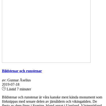
Bildstenar och runstenar
av: Gunnar Åselius
2019-07-18
Lästid 7 minuter
Bildstenar och runstenar är våra kanske mest kända monument som
förknippas med senare delen av järnåldern och vikingatiden. De
flesta av dem finns i Sverige, bland annat i Uppland, Västergötland