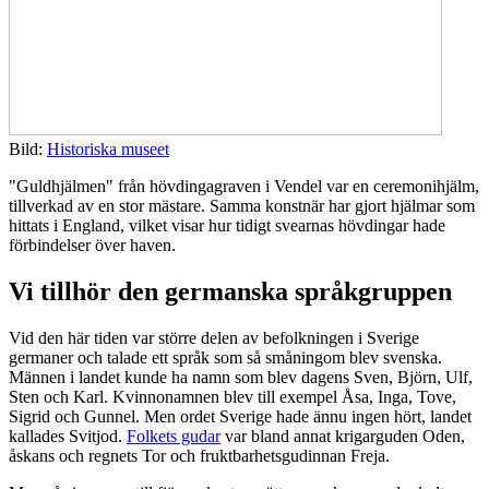
Bild:
Historiska museet
"Guldhjälmen" från hövdingagraven i Vendel var en ceremonihjälm,
tillverkad av en stor mästare. Samma konstnär har gjort hjälmar som
hittats i England, vilket visar hur tidigt svearnas hövdingar hade
förbindelser över haven.
Vi tillhör den germanska språkgruppen
Vid den här tiden var större delen av befolkningen i Sverige
germaner och talade ett språk som så småningom blev svenska.
Männen i landet kunde ha namn som blev dagens Sven, Björn, Ulf,
Sten och Karl. Kvinnonamnen blev till exempel Åsa, Inga, Tove,
Sigrid och Gunnel. Men ordet Sverige hade ännu ingen hört, landet
kallades Svitjod.
Folkets gudar
var bland annat krigarguden Oden,
åskans och regnets Tor och fruktbarhetsgudinnan Freja.