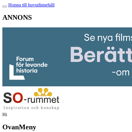
Hoppa till huvudinnehåll
ANNONS
Hi
OvanMeny