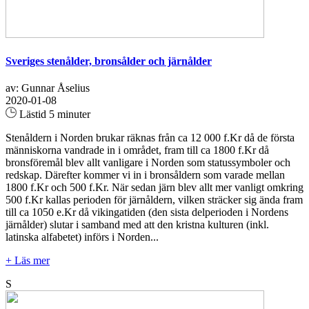
Sveriges stenålder, bronsålder och järnålder
av: Gunnar Åselius
2020-01-08
Lästid 5 minuter
Stenåldern i Norden brukar räknas från ca 12 000 f.Kr då de första
människorna vandrade in i området, fram till ca 1800 f.Kr då
bronsföremål blev allt vanligare i Norden som statussymboler och
redskap. Därefter kommer vi in i bronsåldern som varade mellan
1800 f.Kr och 500 f.Kr. När sedan järn blev allt mer vanligt omkring
500 f.Kr kallas perioden för järnåldern, vilken sträcker sig ända fram
till ca 1050 e.Kr då vikingatiden (den sista delperioden i Nordens
järnålder) slutar i samband med att den kristna kulturen (inkl.
latinska alfabetet) införs i Norden...
+ Läs mer
S