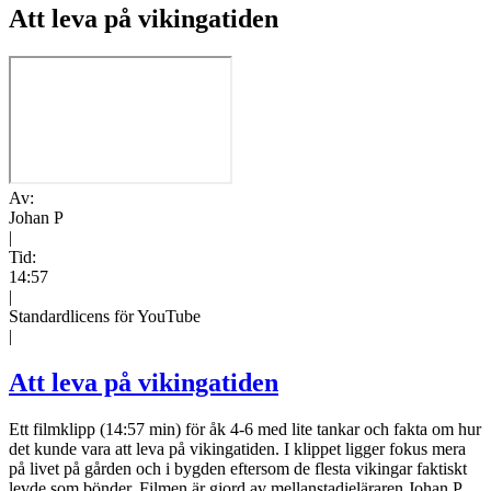
Att leva på vikingatiden
Av:
Johan P
|
Tid:
14:57
|
Standardlicens för YouTube
|
Att leva på vikingatiden
Ett filmklipp (14:57 min) för åk 4-6 med lite tankar och fakta om hur
det kunde vara att leva på vikingatiden. I klippet ligger fokus mera
på livet på gården och i bygden eftersom de flesta vikingar faktiskt
levde som bönder. Filmen är gjord av mellanstadieläraren Johan P.