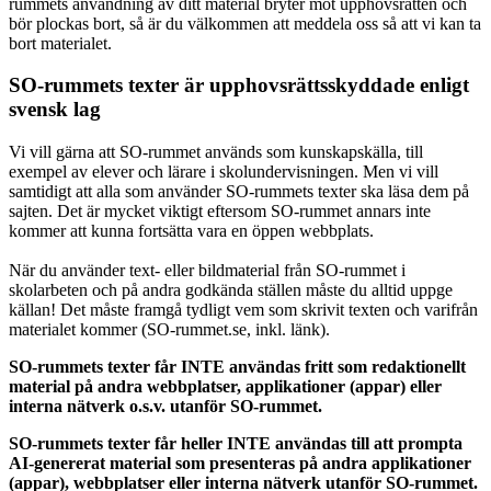
rummets användning av ditt material bryter mot upphovsrätten och
bör plockas bort, så är du välkommen att meddela oss så att vi kan ta
bort materialet.
SO-rummets texter är upphovsrättsskyddade enligt
svensk lag
Vi vill gärna att SO-rummet används som kunskapskälla, till
exempel av elever och lärare i skolundervisningen. Men vi vill
samtidigt att alla som använder SO-rummets texter ska läsa dem på
sajten. Det är mycket viktigt eftersom SO-rummet annars inte
kommer att kunna fortsätta vara en öppen webbplats.
När du använder text- eller bildmaterial från SO-rummet i
skolarbeten och på andra godkända ställen måste du alltid uppge
källan! Det måste framgå tydligt vem som skrivit texten och varifrån
materialet kommer (SO-rummet.se, inkl. länk).
SO-rummets texter får INTE användas fritt som redaktionellt
material på andra webbplatser, applikationer (appar) eller
interna nätverk o.s.v. utanför SO-rummet.
SO-rummets texter får heller INTE användas till att prompta
AI-genererat material som presenteras på andra applikationer
(appar), webbplatser eller interna nätverk utanför SO-rummet.