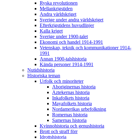
Ryska revolutionen
Mellankrigstiden
Andra världskriget
Sverige under andra världskriget
Efterkrigstidens huvudlinjer
Kalla kriget
Sverige under 1900-talet
Ekonomi och handel 1914-1991
Vetenskap, teknik och kommunikationer 1914-
1991
Annan 1900-talshistoria
Kända personer 1914-1991
Nutidshistoria
Historiska teman
Urfolk och minoriteter
Aboriginernas historia
Aztekernas historia
Inkafolkets historia
Mayafolkets historia
Nordamerikas urbefolkning
Romernas historia
Samernas historia
Kvinnohistoria och genushistoria
Brott och straff förr
Idrottshistoria