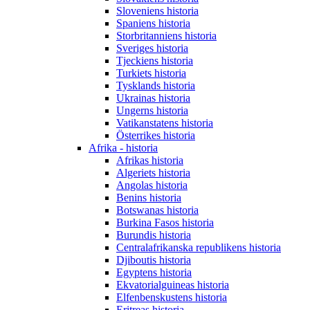
Sloveniens historia
Spaniens historia
Storbritanniens historia
Sveriges historia
Tjeckiens historia
Turkiets historia
Tysklands historia
Ukrainas historia
Ungerns historia
Vatikanstatens historia
Österrikes historia
Afrika - historia
Afrikas historia
Algeriets historia
Angolas historia
Benins historia
Botswanas historia
Burkina Fasos historia
Burundis historia
Centralafrikanska republikens historia
Djiboutis historia
Egyptens historia
Ekvatorialguineas historia
Elfenbenskustens historia
Eritreas historia