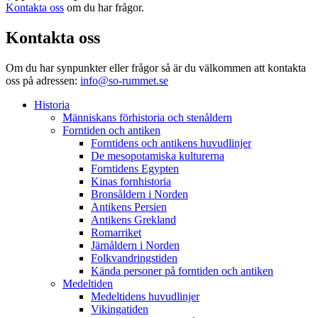
Kontakta oss
om du har frågor.
Kontakta oss
Om du har synpunkter eller frågor så är du välkommen att kontakta
oss på adressen:
info@so-rummet.se
Historia
Människans förhistoria och stenåldern
Forntiden och antiken
Forntidens och antikens huvudlinjer
De mesopotamiska kulturerna
Forntidens Egypten
Kinas fornhistoria
Bronsåldern i Norden
Antikens Persien
Antikens Grekland
Romarriket
Järnåldern i Norden
Folkvandringstiden
Kända personer på forntiden och antiken
Medeltiden
Medeltidens huvudlinjer
Vikingatiden