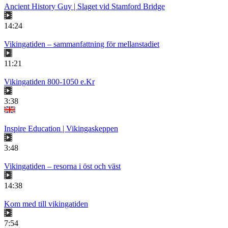
Ancient History Guy | Slaget vid Stamford Bridge
14:24
Vikingatiden – sammanfattning för mellanstadiet
11:21
Vikingatiden 800-1050 e.Kr
3:38
Inspire Education | Vikingaskeppen
3:48
Vikingatiden – resorna i öst och väst
14:38
Kom med till vikingatiden
7:54