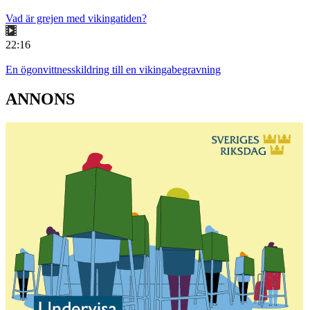
Vad är grejen med vikingatiden?
22:16
En ögonvittnesskildring till en vikingabegravning
ANNONS