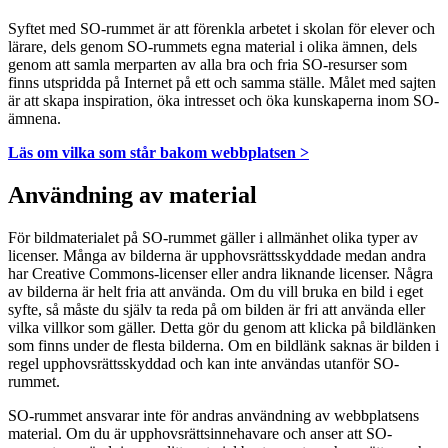
Syftet med SO-rummet är att förenkla arbetet i skolan för elever och
lärare, dels genom SO-rummets egna material i olika ämnen, dels
genom att samla merparten av alla bra och fria SO-resurser som
finns utspridda på Internet på ett och samma ställe. Målet med sajten
är att skapa inspiration, öka intresset och öka kunskaperna inom SO-
ämnena.
Läs om vilka som står bakom webbplatsen >
Användning av material
För bildmaterialet på SO-rummet gäller i allmänhet olika typer av
licenser. Många av bilderna är upphovsrättsskyddade medan andra
har Creative Commons-licenser eller andra liknande licenser. Några
av bilderna är helt fria att använda. Om du vill bruka en bild i eget
syfte, så måste du själv ta reda på om bilden är fri att använda eller
vilka villkor som gäller. Detta gör du genom att klicka på bildlänken
som finns under de flesta bilderna. Om en bildlänk saknas är bilden i
regel upphovsrättsskyddad och kan inte användas utanför SO-
rummet.
SO-rummet ansvarar inte för andras användning av webbplatsens
material. Om du är upphovsrättsinnehavare och anser att SO-