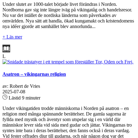
Under slutet av 1000-talet började livet förändras i Norden.
Nordborna gav sig inte längre iväg på vikingatåg och handelsresor.
Nu var det istället de nordiska länderna som påverkades av
omvärlden. Nya sätt att handla, ökad kungamakt och kristendomens
nya idéer gjorde att samhället blev annorlunda...
+ Läs mer
L
Asatron – vikingarnas religion
av: Robert de Vries
2025-07-08
Lästid 9 minuter
Under vikingatiden trodde människorna i Norden på asatron – en
religion med många spännande berättelser. De gamla sagorna är
fyllda med mystik och äventyr som utspelar sig i en värld där
människor lever sida vid sida med gudar och jättar. Vikingarnas tro
syntes inte bara i deras berättelser, den fanns också i deras vardag.
Vid fester offrades djur till gudarna, och när någon dog var det