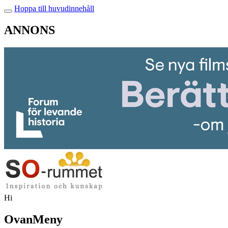
Hoppa till huvudinnehåll
ANNONS
Hi
OvanMeny