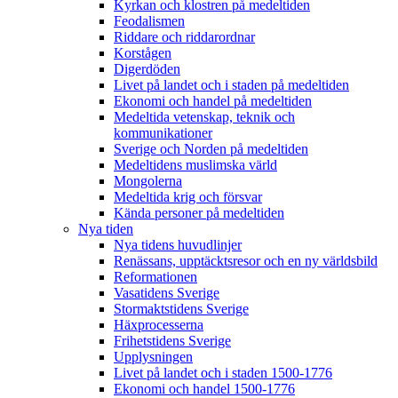
Kyrkan och klostren på medeltiden
Feodalismen
Riddare och riddarordnar
Korstågen
Digerdöden
Livet på landet och i staden på medeltiden
Ekonomi och handel på medeltiden
Medeltida vetenskap, teknik och
kommunikationer
Sverige och Norden på medeltiden
Medeltidens muslimska värld
Mongolerna
Medeltida krig och försvar
Kända personer på medeltiden
Nya tiden
Nya tidens huvudlinjer
Renässans, upptäcktsresor och en ny världsbild
Reformationen
Vasatidens Sverige
Stormaktstidens Sverige
Häxprocesserna
Frihetstidens Sverige
Upplysningen
Livet på landet och i staden 1500-1776
Ekonomi och handel 1500-1776