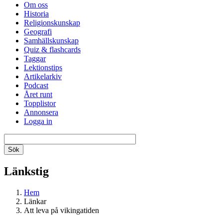
Om oss
Historia
Religionskunskap
Geografi
Samhällskunskap
Quiz & flashcards
Taggar
Lektionstips
Artikelarkiv
Podcast
Året runt
Topplistor
Annonsera
Logga in
Länkstig
Hem
Länkar
Att leva på vikingatiden