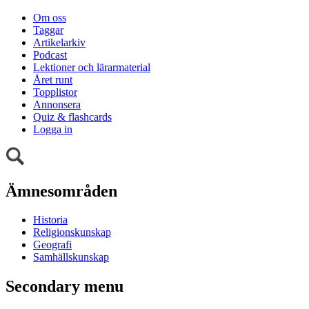
Om oss
Taggar
Artikelarkiv
Podcast
Lektioner och lärarmaterial
Året runt
Topplistor
Annonsera
Quiz & flashcards
Logga in
Ämnesområden
Historia
Religionskunskap
Geografi
Samhällskunskap
Secondary menu