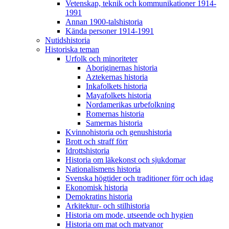
Vetenskap, teknik och kommunikationer 1914-
1991
Annan 1900-talshistoria
Kända personer 1914-1991
Nutidshistoria
Historiska teman
Urfolk och minoriteter
Aboriginernas historia
Aztekernas historia
Inkafolkets historia
Mayafolkets historia
Nordamerikas urbefolkning
Romernas historia
Samernas historia
Kvinnohistoria och genushistoria
Brott och straff förr
Idrottshistoria
Historia om läkekonst och sjukdomar
Nationalismens historia
Svenska högtider och traditioner förr och idag
Ekonomisk historia
Demokratins historia
Arkitektur- och stilhistoria
Historia om mode, utseende och hygien
Historia om mat och matvanor