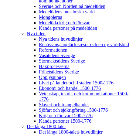
kommunikationer
Sverige och Norden på medeltiden
Medeltidens muslimska värld
Mongolerna
Medeltida krig och försvar
Kända personer på medeltiden
Nya tiden
Nya tidens huvudlinjer
Renässans, upptäcktsresor och en ny världsbild
Reformationen
Vasatidens Sverige
Stormaktstidens Sverige
Häxprocesserna
Frihetstidens Sverige
Upplysningen
Livet på landet och i staden 1500-1776
Ekonomi och handel 1500-1776
Vetenskap, teknik och kommunikationer 1500-
1776
Slaveri och triangelhandel
Sjöfart och sjökrigföring 1500-1776
Krig och försvar 1500-1776
Kända personer 1500-1776
Det långa 1800-talet
Det långa 1800-talets huvudlinjer