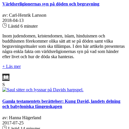
Världsreligionernas syn på döden och begravning
av: Carl-Henrik Larsson
2018-04-13
Lästid 6 minuter
Inom judendomen, kristendomen, islam, hinduismen och
buddhismen förekommer olika sätt att se på döden samt vilka
begravningsritualer som ska tillämpas. I den här artikeln presenteras
några enkla fakta om världsreligionernas syn på vad som händer
efter livet och hur de döda ska hanteras.
+ Läs mer
S
Gamla testamentets berättelser: Kung David, landets delning
och babyloniska fångenskapen
av: Hanna Hägerland
2017-07-25
Lästid 14 minuter