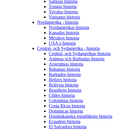
Samoas historia
Tongas historia
Tuvalus historia
Vanuatus historia
Nordamerika - historia
Nordamerikas historia
Kanadas historia
Mexikos historia
USA:s historia
Central- och Sydamerika - historia
Central- och Sydamerikas historia
Antigua och Barbudas historia
Argentinas historia
Bahamas historia
Barbados historia
Belizes historia
Bolivias historia
Brasiliens historia
Chiles historia
Colombias historia
Costa Ricas historia
Dominicas historia
Dominikanska republikens historia
Ecuadors historia
El Salvadors historia