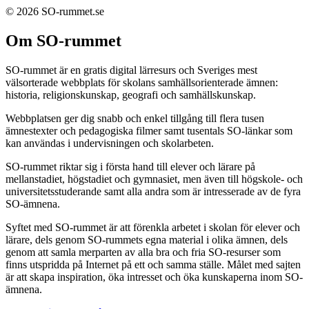
© 2026 SO-rummet.se
Om SO-rummet
SO-rummet är en gratis digital lärresurs och Sveriges mest
välsorterade webbplats för skolans samhällsorienterade ämnen:
historia, religionskunskap, geografi och samhällskunskap.
Webbplatsen ger dig snabb och enkel tillgång till flera tusen
ämnestexter och pedagogiska filmer samt tusentals SO-länkar som
kan användas i undervisningen och skolarbeten.
SO-rummet riktar sig i första hand till elever och lärare på
mellanstadiet, högstadiet och gymnasiet, men även till högskole- och
universitetsstuderande samt alla andra som är intresserade av de fyra
SO-ämnena.
Syftet med SO-rummet är att förenkla arbetet i skolan för elever och
lärare, dels genom SO-rummets egna material i olika ämnen, dels
genom att samla merparten av alla bra och fria SO-resurser som
finns utspridda på Internet på ett och samma ställe. Målet med sajten
är att skapa inspiration, öka intresset och öka kunskaperna inom SO-
ämnena.