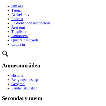
Om oss
Taggar
Artikelarkiv
Podcast
Lektioner och lärarmaterial
Året runt
Topplistor
Annonsera
Quiz & flashcards
Logga in
Ämnesområden
Historia
Religionskunskap
Geografi
Samhällskunskap
Secondary menu