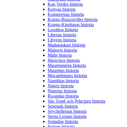
Kap Verdes historia
Kenyas historia
Komorernas historia
Kongo-Brazzavilles historia
Kongo-Kinshasas historia
Lesothos historia
Liberias historia
Libyens historia
Madagaskars historia
Malawis historia
Malis historia
Marockos historia
Mauretaniens historia
Mauritius historia
Moçambiques historia
Namibias historia
Nigers historia
Nigerias historia
Rwandas historia
São Tomé och Príncipes historia
Senegals historia
Seychellernas historia
Sierra Leones historia
Somalias historia
Sudans historia