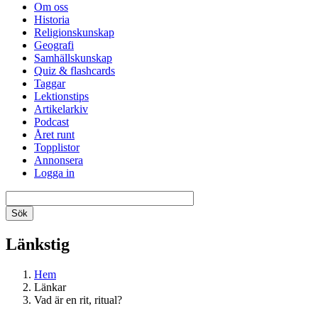
Om oss
Historia
Religionskunskap
Geografi
Samhällskunskap
Quiz & flashcards
Taggar
Lektionstips
Artikelarkiv
Podcast
Året runt
Topplistor
Annonsera
Logga in
Länkstig
Hem
Länkar
Vad är en rit, ritual?