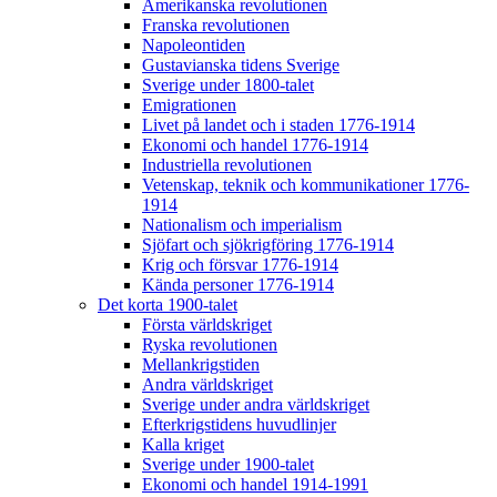
Amerikanska revolutionen
Franska revolutionen
Napoleontiden
Gustavianska tidens Sverige
Sverige under 1800-talet
Emigrationen
Livet på landet och i staden 1776-1914
Ekonomi och handel 1776-1914
Industriella revolutionen
Vetenskap, teknik och kommunikationer 1776-
1914
Nationalism och imperialism
Sjöfart och sjökrigföring 1776-1914
Krig och försvar 1776-1914
Kända personer 1776-1914
Det korta 1900-talet
Första världskriget
Ryska revolutionen
Mellankrigstiden
Andra världskriget
Sverige under andra världskriget
Efterkrigstidens huvudlinjer
Kalla kriget
Sverige under 1900-talet
Ekonomi och handel 1914-1991