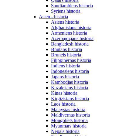
Qatars historia
Saudiarabiens historia
Syriens historia
Asien - historia
Asiens historia
Afghanistans historia
Armeniens historia
Azerbajdzjans historia
Bangladesh historia
Bhutans historia
Bruneis historia
Filippinernas historia
Indiens historia
Indonesiens historia
Japans historia
Kambodjas historia
Kazakstans historia
Kinas historia
Kirgizistans historia
Laos historia
Malaysias historia
Maldivernas historia
Mongoliets historia
Myanmars historia
Nepals historia