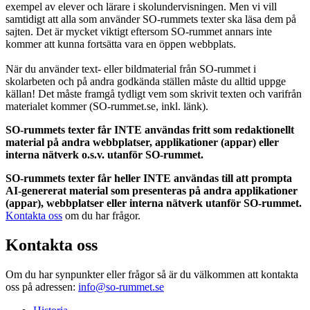
exempel av elever och lärare i skolundervisningen. Men vi vill
samtidigt att alla som använder SO-rummets texter ska läsa dem på
sajten. Det är mycket viktigt eftersom SO-rummet annars inte
kommer att kunna fortsätta vara en öppen webbplats.
När du använder text- eller bildmaterial från SO-rummet i
skolarbeten och på andra godkända ställen måste du alltid uppge
källan! Det måste framgå tydligt vem som skrivit texten och varifrån
materialet kommer (SO-rummet.se, inkl. länk).
SO-rummets texter får INTE användas fritt som redaktionellt
material på andra webbplatser, applikationer (appar) eller
interna nätverk o.s.v. utanför SO-rummet.
SO-rummets texter får heller INTE användas till att prompta
AI-genererat material som presenteras på andra applikationer
(appar), webbplatser eller interna nätverk utanför SO-rummet.
Kontakta oss
om du har frågor.
Kontakta oss
Om du har synpunkter eller frågor så är du välkommen att kontakta
oss på adressen:
info@so-rummet.se