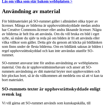
Läs om vilka som står bakom webbplatsen >
Användning av material
För bildmaterialet på SO-rummet gäller i allmänhet olika typer av
licenser. Många av bilderna är upphovsrättsskyddade medan andra
har Creative Commons-licenser eller andra liknande licenser. Några
av bilderna är helt fria att använda. Om du vill bruka en bild i eget
syfte, så måste du själv ta reda på om bilden är fri att använda eller
vilka villkor som gäller. Detta gör du genom att klicka på bildlänken
som finns under de flesta bilderna. Om en bildlänk saknas är bilden i
regel upphovsrättsskyddad och kan inte användas utanför SO-
rummet.
SO-rummet ansvarar inte för andras användning av webbplatsens
material. Om du är upphovsrättsinnehavare och anser att SO-
rummets användning av ditt material bryter mot upphovsrätten och
bör plockas bort, så är du välkommen att meddela oss så att vi kan ta
bort materialet.
SO-rummets texter är upphovsrättsskyddade enligt
svensk lag
Vi vill gärna att SO-rummet används som kunskapskälla, till