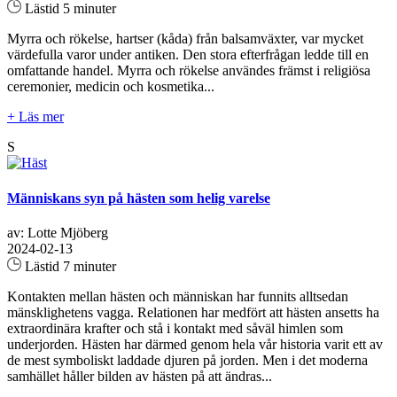
Lästid 5 minuter
Myrra och rökelse, hartser (kåda) från balsamväxter, var mycket
värdefulla varor under antiken. Den stora efterfrågan ledde till en
omfattande handel. Myrra och rökelse användes främst i religiösa
ceremonier, medicin och kosmetika...
+ Läs mer
S
Människans syn på hästen som helig varelse
av: Lotte Mjöberg
2024-02-13
Lästid 7 minuter
Kontakten mellan hästen och människan har funnits alltsedan
mänsklighetens vagga. Relationen har medfört att hästen ansetts ha
extraordinära krafter och stå i kontakt med såväl himlen som
underjorden. Hästen har därmed genom hela vår historia varit ett av
de mest symboliskt laddade djuren på jorden. Men i det moderna
samhället håller bilden av hästen på att ändras...