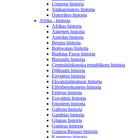
Ungerns historia
Vatikanstatens historia
Österrikes historia
Afrika - historia
Afrikas historia
Algeriets historia
Angolas historia
Benins historia
Botswanas historia
Burkina Fasos historia
Burundis historia
Centralafrikanska republikens historia
Djiboutis historia
Egyptens historia
Ekvatorialguineas historia
Elfenbenskustens historia
Eritreas historia
Eswatinis historia
Etiopiens historia
Gabons historia
Gambias historia
Ghanas historia
Guineas historia
Guinea-Bissaus historia
Kameruns historia