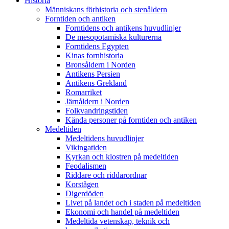
Historia
Människans förhistoria och stenåldern
Forntiden och antiken
Forntidens och antikens huvudlinjer
De mesopotamiska kulturerna
Forntidens Egypten
Kinas fornhistoria
Bronsåldern i Norden
Antikens Persien
Antikens Grekland
Romarriket
Järnåldern i Norden
Folkvandringstiden
Kända personer på forntiden och antiken
Medeltiden
Medeltidens huvudlinjer
Vikingatiden
Kyrkan och klostren på medeltiden
Feodalismen
Riddare och riddarordnar
Korstågen
Digerdöden
Livet på landet och i staden på medeltiden
Ekonomi och handel på medeltiden
Medeltida vetenskap, teknik och