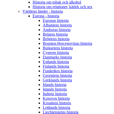
Historia om tobak och alkohol
Historia om relationer, kärlek och sex
Världens länder - historia
Europa - historia
Europas historia
Albaniens historia
Andorras historia
Belarus historia
Belgiens historia
Bosnien-Hercegovinas historia
Bulgariens historia
Cyperns historia
Danmarks historia
Estlands historia
Finlands historia
Frankrikes historia
Georgiens historia
Greklands historia
Irlands historia
Islands historia
Italiens historia
Kosovos historia
Kroatiens historia
Lettlands historia
Liechtensteins historia