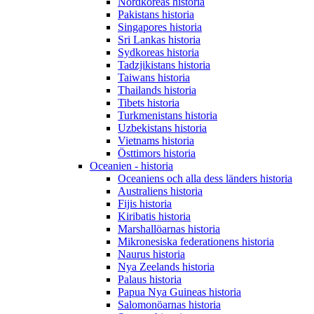
Nordkoreas historia
Pakistans historia
Singapores historia
Sri Lankas historia
Sydkoreas historia
Tadzjikistans historia
Taiwans historia
Thailands historia
Tibets historia
Turkmenistans historia
Uzbekistans historia
Vietnams historia
Östtimors historia
Oceanien - historia
Oceaniens och alla dess länders historia
Australiens historia
Fijis historia
Kiribatis historia
Marshallöarnas historia
Mikronesiska federationens historia
Naurus historia
Nya Zeelands historia
Palaus historia
Papua Nya Guineas historia
Salomonöarnas historia