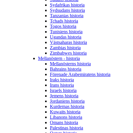
Sydafrikas historia
Sydsudans historia
Tanzanias historia
Tchads historia
Togos historia
Tunisiens historia
Ugandas historia
Västsaharas historia
Zambias historia
Zimbabwes historia
Mellanöstern - historia
Mellanösterns historia
Bahrains historia
Förenade Arabemiratens historia
Iraks historia
Irans historia
Israels historia
Jemens historia
Jordaniens historia
Kurdernas historia
Kuwaits historia
Libanons historia
Omans historia
Palestinas historia