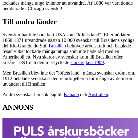
lockades många unga kvinnor att utvandra. År 1880 var vart tionde
hembiträde i Chicago svenska!
Till andra länder
Svenskar har inte bara haft USA som "löftets land". Efter nödåren
1868-1871 utvandrade nästan 10 000 svenskar till Brasiliens sydliga
del Rio Grande do Sul.
Brasilien
behövde arbetskraft och betalade
resan vilket lockade många fattiga som inte hade råd med en
Amerikabiljett. Nya skaror av svenskar kom till Brasilien efter
krisåret 1891 och den misslyckade
storstrejken 1909
.
Men Brasilien blev inte det "löftets land" många svenskar drömt om.
1912 betalade svenska staten returbiljetterna för många av dem som
utvandrat till Brasilien.
Andra svenskar har sökt sig till
Kanada
och
Australien
.
ANNONS