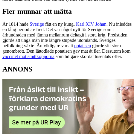
Fler munnar att mätta
År 1814 hade
Sverige
fått en ny kung,
Karl XIV Johan
. Nu inleddes
en lång period av fred. Det var något nytt för Sverige som i
århundraden med jämna mellanrum deltagit i stora krig. Fredstiden
gjorde att unga män inte längre stupade utomlands. Sveriges
befolkning växte. Än viktigare var att
potatisen
gjorde sitt stora
genombrott. Den lättodlade potatisen gav mat åt fler. Dessutom kom
vaccinet mot smittkopporna
som tidigare skördat tusentals offer.
ANNONS