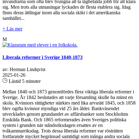
invandrarna som ofta blev tvungna att ta lågbetalda jobb för att klara
sig. Men trots alla utmaningar lyckades de flesta etablera sig. Idag
finns deras ättlingar inom alla sociala skikt i det amerikanska
samhället...
+ Läs mer
M
Liberala reformer i Sverige 1840-1873
av: Herman Lindqvist
2025-01-26
Lästid 5 minuter
Mellan 1840 och 1873 genomfördes flera viktiga liberala reformer i
Sverige. År 1842 beslutades att varje församling skulle ha minst en
skola. Kvinnors rättigheter stärktes med lika arvsrätt 1845, och 1858
blev ogifta kvinnor myndiga vid 25 års ålder. Bankväsendet
utvecklades genom grundandet av affärsbanker som Stockholms
Enskilda Bank. Och 1865 reformerades även Sveriges politiska
system i grunden när ståndsriksdagen ersattes av en
tvåkammarriksdag. Trots dessa liberala reformer var rösträtten
fortfarande mycket begränsad samtidigt som många andra sociala