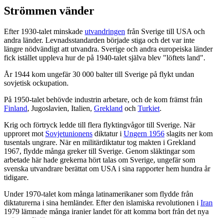
Strömmen vänder
Efter 1930-talet minskade
utvandringen
från Sverige till USA och
andra länder. Levnadsstandarden började stiga och det var inte
längre nödvändigt att utvandra. Sverige och andra europeiska länder
fick istället uppleva hur de på 1940-talet själva blev "löftets land".
År 1944 kom ungefär 30 000 balter till Sverige på flykt undan
sovjetisk ockupation.
På 1950-talet behövde industrin arbetare, och de kom främst från
Finland
, Jugoslavien, Italien,
Grekland
och
Turkiet
.
Krig och förtryck ledde till flera flyktingvågor till Sverige. När
upproret mot
Sovjetunionens
diktatur i
Ungern 1956
slagits ner kom
tusentals ungrare. När en militärdiktatur tog makten i Grekland
1967, flydde många greker till Sverige. Genom släktingar som
arbetade här hade grekerna hört talas om Sverige, ungefär som
svenska utvandrare berättat om USA i sina rapporter hem hundra år
tidigare.
Under 1970-talet kom många latinamerikaner som flydde från
diktaturerna i sina hemländer. Efter den islamiska revolutionen i
Iran
1979 lämnade många iranier landet för att komma bort från det nya