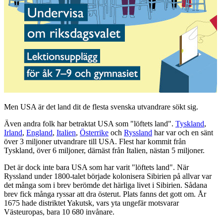
Men USA är det land dit de flesta svenska utvandrare sökt sig.
Även andra folk har betraktat USA som "löftets land".
Tyskland
,
Irland
,
England
,
Italien
,
Österrike
och
Ryssland
har var och en sänt
över 3 miljoner utvandrare till USA. Flest har kommit från
Tyskland, över 6 miljoner, därnäst från Italien, nästan 5 miljoner.
Det är dock inte bara USA som har varit "löftets land". När
Ryssland under 1800-talet började kolonisera Sibirien på allvar var
det många som i brev berömde det härliga livet i Sibirien. Sådana
brev fick många ryssar att dra österut. Plats fanns det gott om. År
1675 hade distriktet Yakutsk, vars yta ungefär motsvarar
Västeuropas, bara 10 680 invånare.