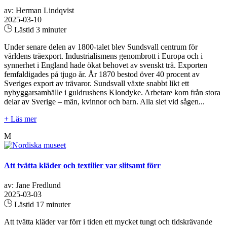
av: Herman Lindqvist
2025-03-10
Lästid 3 minuter
Under senare delen av 1800-talet blev Sundsvall centrum för
världens träexport. Industrialismens genombrott i Europa och i
synnerhet i England hade ökat behovet av svenskt trä. Exporten
femfaldigades på tjugo år. År 1870 bestod över 40 procent av
Sveriges export av trävaror. Sundsvall växte snabbt likt ett
nybyggarsamhälle i guldrushens Klondyke. Arbetare kom från stora
delar av Sverige – män, kvinnor och barn. Alla slet vid sågen...
+ Läs mer
M
Att tvätta kläder och textilier var slitsamt förr
av: Jane Fredlund
2025-03-03
Lästid 17 minuter
Att tvätta kläder var förr i tiden ett mycket tungt och tidskrävande