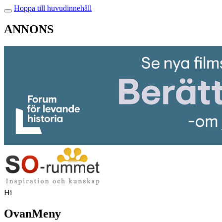
Hoppa till huvudinnehåll
ANNONS
Hi
OvanMeny