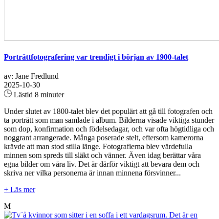
Porträttfotografering var trendigt i början av 1900-talet
av: Jane Fredlund
2025-10-30
Lästid 8 minuter
Under slutet av 1800-talet blev det populärt att gå till fotografen och
ta porträtt som man samlade i album. Bilderna visade viktiga stunder
som dop, konfirmation och födelsedagar, och var ofta högtidliga och
noggrant arrangerade. Många poserade stelt, eftersom kamerorna
krävde att man stod stilla länge. Fotografierna blev värdefulla
minnen som spreds till släkt och vänner. Även idag berättar våra
egna bilder om våra liv. Det är därför viktigt att bevara dem och
skriva ner vilka personerna är innan minnena försvinner...
+ Läs mer
M