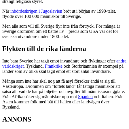
strängt religiösa styret.
När
inbördeskrigen i Jugoslavien
bröt ut i början av 1990-talet,
flydde över 100 000 människor till Sverige.
Men alla som vill till Sverige flyr inte från förtryck. För många är
Sverige drömmen om ett bättre liv – precis som USA var det för
svenska utvandrare under 1800-talet.
Flykten till de rika länderna
Inte bara Sverige har tagit emot invandrare och flyktingar efter
andra
världskriget
. Tyskland,
Frankrike
och Storbritannien är exempel på
länder som av olika skäl tagit emot ett stort antal invandrare.
Många som inte har skäl nog att få asyl försöker ändå ta sig till
Västeuropa. Drömmen om "löftets land" får fattiga människor att
satsa allt vad de har på biljetter och avgifter till människosmugglare.
Från Afrika söker sig människor upp mot
Spanien
och Italien. Från
Asien kommer folk med båt till Italien eller landvägen över
Ryssland.
ANNONS