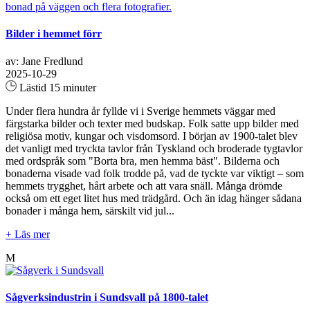
Bilder i hemmet förr
av: Jane Fredlund
2025-10-29
Lästid 15 minuter
Under flera hundra år fyllde vi i Sverige hemmets väggar med
färgstarka bilder och texter med budskap. Folk satte upp bilder med
religiösa motiv, kungar och visdomsord. I början av 1900-talet blev
det vanligt med tryckta tavlor från Tyskland och broderade tygtavlor
med ordspråk som "Borta bra, men hemma bäst". Bilderna och
bonaderna visade vad folk trodde på, vad de tyckte var viktigt – som
hemmets trygghet, hårt arbete och att vara snäll. Många drömde
också om ett eget litet hus med trädgård. Och än idag hänger sådana
bonader i många hem, särskilt vid jul...
+ Läs mer
M
Sågverksindustrin i Sundsvall på 1800-talet