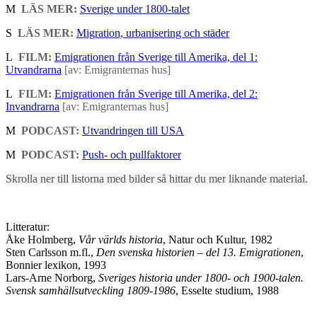
M
LÄS MER:
Sverige under 1800-talet
S
LÄS MER:
Migration, urbanisering och städer
L
FILM:
Emigrationen från Sverige till Amerika, del 1:
Utvandrarna
[av: Emigranternas hus]
L
FILM:
Emigrationen från Sverige till Amerika, del 2:
Invandrarna
[av: Emigranternas hus]
M
PODCAST:
Utvandringen till USA
M
PODCAST:
Push- och pullfaktorer
Skrolla ner till listorna med bilder så hittar du mer liknande material.
Litteratur:
Åke Holmberg,
Vår världs historia
, Natur och Kultur, 1982
Sten Carlsson m.fl.,
Den svenska historien – del 13. Emigrationen
,
Bonnier lexikon, 1993
Lars-Arne Norborg,
Sveriges historia under 1800- och 1900-talen.
Svensk samhällsutveckling 1809-1986
, Esselte studium, 1988