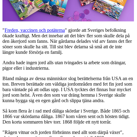
"
Freden, vaccinen och potäterna
" gjorde att Sveriges befolkning
ökade kraftigt. Men det innebar att det blev fler som skulle dela på
den åkerjord som fanns. När gårdarna delades vid arv fanns det fler
söner som skulle ha sitt. Till sist blev delarna så små att de inte
längre kunde försörja en familj.
Andra hade ingen jord alls utan tvingades ta arbete som drängar,
pigor eller i industrierna.
Bland många av dessa människor slog berättelserna från USA an en
ton. Breven berättade om väldiga jordområden med fet fin jord som
bara väntade på att odlas upp. I USA tycktes det finnas hur mycket
jord som helst. Även den som var dräng hemma i Sverige skulle
kunna bygga sig en egen gård och slippa tjäna andra.
Så kom flera år i rad med dåliga skördar i Sverige. Både 1865 och
1866 var skördarna dåliga. 1867 kom våren sent och hösten tidigt.
Den korta sommaren blev torr. 1868 följde ett nytt torrår.
"Rågen vitnar och jorden förbränns med allt som därpå växer",