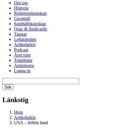
Om oss
Historia
Religionskunskap
Geografi
Samhällskunskap
Quiz & flashcards
Taggar
Lektionstips
Artikelarkiv
Podcast
Året runt
Topplistor
Annonsera
Logga in
Länkstig
Hem
Artikelarkiv
USA – löftets land