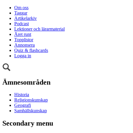
Om oss
Taggar
Artikelarkiv
Podcast
Lektioner och lärarmaterial
Året runt
Topplistor
Annonsera
Quiz & flashcards
Logga in
Ämnesområden
Historia
Religionskunskap
Geografi
Samhällskunskap
Secondary menu