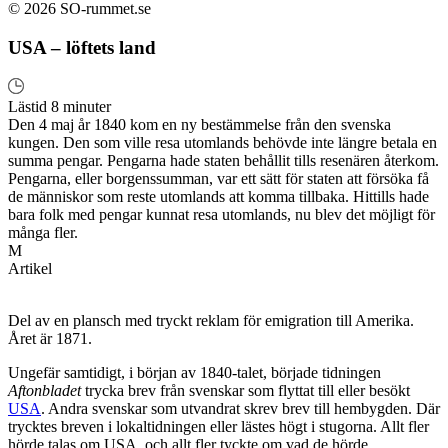
© 2026 SO-rummet.se
USA – löftets land
Lästid 8 minuter
Den 4 maj år 1840 kom en ny bestämmelse från den svenska
kungen. Den som ville resa utomlands behövde inte längre betala en
summa pengar. Pengarna hade staten behållit tills resenären återkom.
Pengarna, eller borgenssumman, var ett sätt för staten att försöka få
de människor som reste utomlands att komma tillbaka. Hittills hade
bara folk med pengar kunnat resa utomlands, nu blev det möjligt för
många fler.
M
Artikel
Del av en plansch med tryckt reklam för emigration till Amerika.
Året är 1871.
Ungefär samtidigt, i början av 1840-talet, började tidningen
Aftonbladet
trycka brev från svenskar som flyttat till eller besökt
USA
. Andra svenskar som utvandrat skrev brev till hembygden. Där
trycktes breven i lokaltidningen eller lästes högt i stugorna. Allt fler
hörde talas om USA, och allt fler tyckte om vad de hörde.