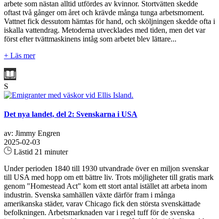
arbete som nästan alltid utfördes av kvinnor. Stortvätten skedde
oftast två gånger om året och krävde många tunga arbetsmoment.
Vattnet fick dessutom hämtas för hand, och sköljningen skedde ofta i
iskalla vattendrag. Metoderna utvecklades med tiden, men det var
först efter tvättmaskinens intåg som arbetet blev lättare...
+ Läs mer
S
Det nya landet, del 2: Svenskarna i USA
av: Jimmy Engren
2025-02-03
Lästid 21 minuter
Under perioden 1840 till 1930 utvandrade över en miljon svenskar
till USA med hopp om ett bättre liv. Trots möjligheter till gratis mark
genom "Homestead Act" kom ett stort antal istället att arbeta inom
industrin. Svenska samhällen växte därför fram i många
amerikanska städer, varav Chicago fick den största svenskättade
befolkningen. Arbetsmarknaden var i regel tuff för de svenska