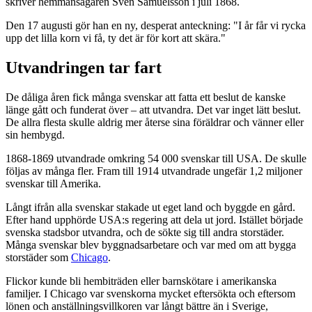
skriver hemmansägaren Sven Samuelsson i juli 1868.
Den 17 augusti gör han en ny, desperat anteckning: "I år får vi rycka
upp det lilla korn vi få, ty det är för kort att skära."
Utvandringen tar fart
De dåliga åren fick många svenskar att fatta ett beslut de kanske
länge gått och funderat över – att utvandra. Det var inget lätt beslut.
De allra flesta skulle aldrig mer återse sina föräldrar och vänner eller
sin hembygd.
1868-1869 utvandrade omkring 54 000 svenskar till USA. De skulle
följas av många fler. Fram till 1914 utvandrade ungefär 1,2 miljoner
svenskar till Amerika.
Långt ifrån alla svenskar stakade ut eget land och byggde en gård.
Efter hand upphörde USA:s regering att dela ut jord. Istället började
svenska stadsbor utvandra, och de sökte sig till andra storstäder.
Många svenskar blev byggnadsarbetare och var med om att bygga
storstäder som
Chicago
.
Flickor kunde bli hembiträden eller barnskötare i amerikanska
familjer. I Chicago var svenskorna mycket eftersökta och eftersom
lönen och anställningsvillkoren var långt bättre än i Sverige,